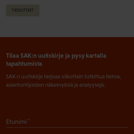
TIEDOTTEET
Tilaa SAK:n uutiskirje ja pysy kartalla
tapahtumista
SAK:n uutiskirje tarjoaa viikottain tutkittua tietoa,
asiantuntijoiden näkemyksiä ja analyysejä.
(
Etunimi
P