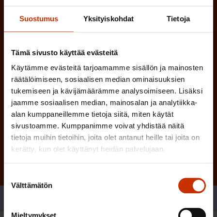
l
i
n
Suostumus
Yksityiskohdat
Tietoja
n
)
e
n
Tämä sivusto käyttää evästeitä
)
Käytämme evästeitä tarjoamamme sisällön ja mainosten
räätälöimiseen, sosiaalisen median ominaisuuksien
tukemiseen ja kävijämäärämme analysoimiseen. Lisäksi
jaamme sosiaalisen median, mainosalan ja analytiikka-
alan kumppaneillemme tietoja siitä, miten käytät
Tilaa
sivustoamme. Kumppanimme voivat yhdistää näitä
tietoja muihin tietoihin, joita olet antanut heille tai joita on
kerätty, kun olet käyttänyt heidän palvelujaan.
Suostumuksen
Välttämätön
valinta
Jaa
Mieltymykset