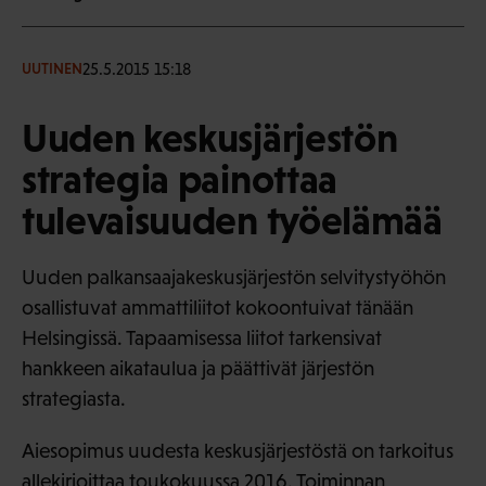
25.5.2015 15:18
UUTINEN
Uuden keskusjärjestön
strategia painottaa
tulevaisuuden työelämää
Uuden palkansaajakeskusjärjestön selvitystyöhön
osallistuvat ammattiliitot kokoontuivat tänään
Helsingissä. Tapaamisessa liitot tarkensivat
hankkeen aikataulua ja päättivät järjestön
strategiasta.
Aiesopimus uudesta keskusjärjestöstä on tarkoitus
allekirjoittaa toukokuussa 2016. Toiminnan