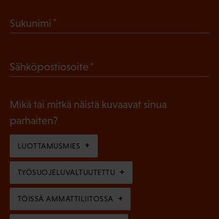
a
(
Sukunimi
k
P
o
a
l
(
Sähköpostiosoite
k
l
P
o
i
a
l
Mikä tai mitkä näistä kuvaavat sinua
n
k
l
parhaiten?
e
o
i
n
l
LUOTTAMUSMIES
n
)
l
e
TYÖSUOJELUVALTUUTETTU
i
n
n
)
TÖISSÄ AMMATTILIITOSSA
e