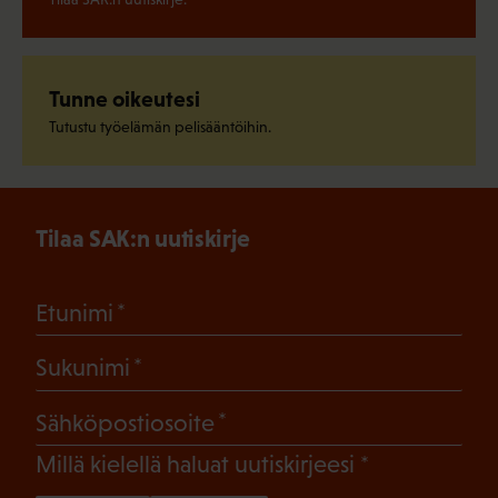
Tunne oikeutesi
Tutustu työelämän pelisääntöihin.
Tilaa SAK:n uutiskirje
(Pakollinen)
Etunimi
(Pakollinen)
Sukunimi
(Pakollinen)
Sähköpostiosoite
(Pakollinen)
Millä kielellä haluat uutiskirjeesi