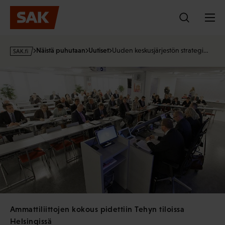
Hyppää
sisältöön
s
Näistä puhutaan
Uutiset
Uuden keskusjärjestön strategi…
a
k
·
f
i
Ammattiliittojen kokous pidettiin Tehyn tiloissa
Helsingissä