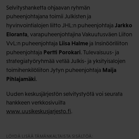
Selvityshanketta ohjaavan ryhmän
puheenjohtajana toimii Julkisten ja
Jarkko
hyvinvointialojen liitto JHL:n puheenjohtaja
Eloranta
, varapuheenjohtajina Vakuutusväen Liiton
Liisa Halme
VvL:n puheenjohtaja
ja Insinööriliiton
Pertti Porokari
puheenjohtaja
. Tulevaisuus- ja
strategiatyöryhmää vetää Julkis- ja yksityisalojen
Maija
toimihenkilöliiton Jytyn puheenjohtaja
Pihlajamäki
.
Uuden keskusjärjestön selvitystyötä voi seurata
hankkeen verkkosivuilta
www.uusikeskusjarjesto.fi
.
LÖYDÄ LISÄÄ TÄMÄNKALTAISTA SISÄLTÖÄ: