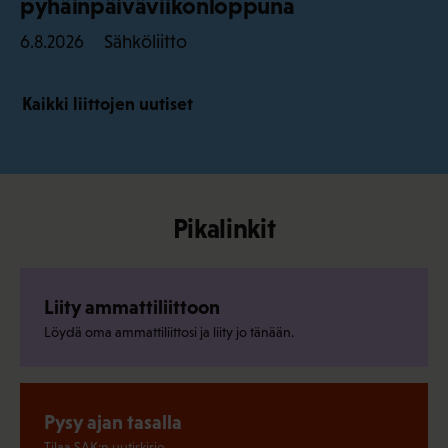
pyhäinpäiväviikonloppuna
Sähköliitto
6.8.2026
Kaikki liittojen uutiset
Pikalinkit
Liity ammattiliittoon
Löydä oma ammattiliittosi ja liity jo tänään.
Pysy ajan tasalla
Tilaa SAK:n uutiskirje.