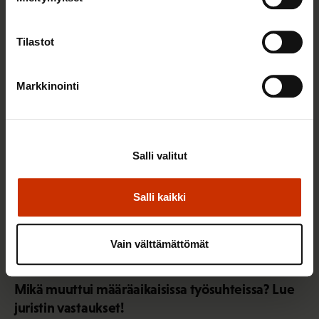
Sinua saattaa myös kiinnostaa
Tilastot
TASA-ARVO JA YHDENVERTAISUUS
Markkinointi
Salli valitut
Salli kaikki
Vain välttämättömät
3.6.2026 13:34
Mikä muuttui määräaikaisissa työsuhteissa? Lue
juristin vastaukset!