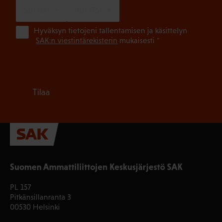
SUOMI
RUOTSI
(Pa
Hyväksyn tietojeni tallentamisen ja käsittelyn
SAK:n viestintärekisterin
mukaisesti *
Tilaa
Suomen Ammattiliittojen Keskusjärjestö SAK
PL 157
Pitkänsillanranta 3
00530 Helsinki