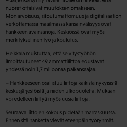
– Järjestöä synnyttäville liitoille on tärkeää, että
nuoret ottaisivat muutoksen omakseen.
Moniarvoisuus, sitoutumattomuus ja digitalisaation
verkottamassa maailmassa kansainvälisyys ovat
hankkeen avainsanoja. Keskiöissä ovat myös
merkityksellinen työ ja koulutus.
Heikkala muistuttaa, että selvitystyöhön
ilmoittautuneet 49 ammattiliittoa edustavat
yhdessä noin 1,7 miljoonaa palkansaajaa.
– Hankkeeseen osallistuu liittoja kaikista nykyisistä
keskusjärjestöistä ja niiden ulkopuolelta. Mukaan
voi edelleen liittyä myös uusia liittoja.
Seuraava liittojen kokous pidetään marraskuussa.
Ennen sitä hanketta vievät eteenpäin työryhmät.