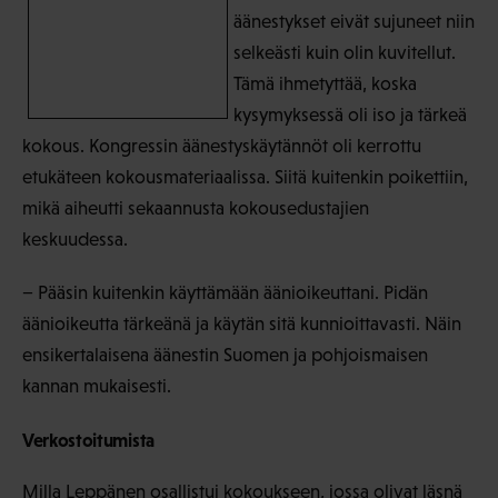
äänestykset eivät sujuneet niin
selkeästi kuin olin kuvitellut.
Tämä ihmetyttää, koska
kysymyksessä oli iso ja tärkeä
kokous. Kongressin äänestyskäytännöt oli kerrottu
etukäteen kokousmateriaalissa. Siitä kuitenkin poikettiin,
mikä aiheutti sekaannusta kokousedustajien
keskuudessa.
− Pääsin kuitenkin käyttämään äänioikeuttani. Pidän
äänioikeutta tärkeänä ja käytän sitä kunnioittavasti. Näin
ensikertalaisena äänestin Suomen ja pohjoismaisen
kannan mukaisesti.
Verkostoitumista
Milla Leppänen osallistui kokoukseen, jossa olivat läsnä