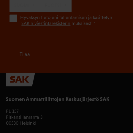
SUOMI
RUOTSI
(Pa
Hyväksyn tietojeni tallentamisen ja käsittelyn
SAK:n viestintärekisterin
mukaisesti *
Tilaa
Suomen Ammattiliittojen Keskusjärjestö SAK
PL 157
Pitkänsillanranta 3
00530 Helsinki