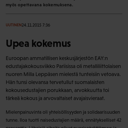
myös opettavana kokemuksena.
24.11.2015 7:36
UUTINEN
Upea kokemus
Euroopan ammatillisen keskusjärjestön EAY:n
edustajakokousviikko Pariisissa oli metalliliittolaisen
nuoren Milla Leppäsen mielestä tunteisiin vetoava.
Hän tunsi olevansa tervetullut suomalaisten
kokousedustajien porukkaan, arvokkuutta toi
tärkeä kokous ja arvovaltaiset avajaisvieraat.
Mielenpainuvinta oli yhteisöllisyyden ja solidaarisuuden
tunne. Iloa tuotti naisedustajien määrä, ennätykselliset 42