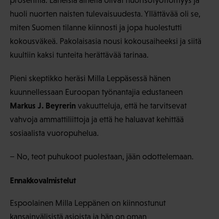
prosenttia. Läheisiä aiheita olivat nuorisotyöttömyys ja
huoli nuorten naisten tulevaisuudesta. Yllättävää oli se,
miten Suomen tilanne kiinnosti ja jopa huolestutti
kokousväkeä. Pakolaisasia nousi kokousaiheeksi ja siitä
kuultiin kaksi tunteita herättävää tarinaa.
Pieni skeptikko heräsi Milla Leppäsessä hänen
kuunnellessaan Euroopan työnantajia edustaneen
Markus J. Beyrerin
vakuutteluja, että he tarvitsevat
vahvoja ammattiliittoja ja että he haluavat kehittää
sosiaalista vuoropuhelua.
− No, teot puhukoot puolestaan, jään odottelemaan.
Ennakkovalmistelut
Espoolainen Milla Leppänen on kiinnostunut
kansainvälisistä asioista ja hän on oman