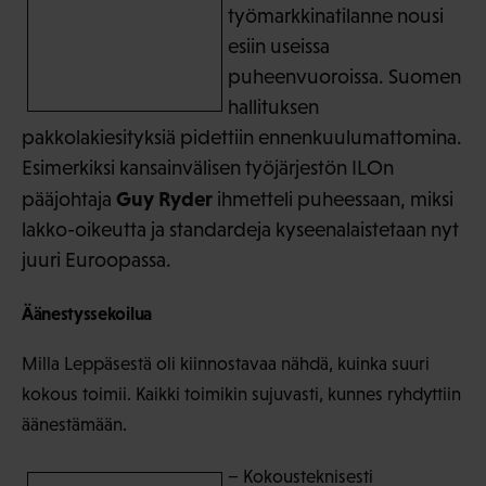
työmarkkinatilanne nousi
esiin useissa
puheenvuoroissa. Suomen
hallituksen
pakkolakiesityksiä pidettiin ennenkuulumattomina.
Esimerkiksi kansainvälisen työjärjestön ILOn
Guy Ryder
pääjohtaja
ihmetteli puheessaan, miksi
lakko-oikeutta ja standardeja kyseenalaistetaan nyt
juuri Euroopassa.
Äänestyssekoilua
Milla Leppäsestä oli kiinnostavaa nähdä, kuinka suuri
kokous toimii. Kaikki toimikin sujuvasti, kunnes ryhdyttiin
äänestämään.
− Kokousteknisesti