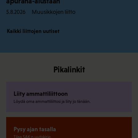
apuraha-alustaan
Muusikkojen liitto
5.8.2026
Kaikki liittojen uutiset
Pikalinkit
Liity ammattiliittoon
Löydä oma ammattiliittosi ja liity jo tänään.
Pysy ajan tasalla
Tilaa SAK:n uutiskirje.