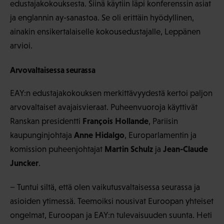
edustajakokouksesta. Siinä käytiin läpi konferenssin asiat
ja englannin ay-sanastoa. Se oli erittäin hyödyllinen,
ainakin ensikertalaiselle kokousedustajalle, Leppänen
arvioi.
Arvovaltaisessa seurassa
EAY:n edustajakokouksen merkittävyydestä kertoi paljon
arvovaltaiset avajaisvieraat. Puheenvuoroja käyttivät
François Hollande
Ranskan presidentti
, Pariisin
Anne Hidalgo
kaupunginjohtaja
, Europarlamentin ja
Martin Schulz
Jean-Claude
komission puheenjohtajat
ja
Juncker
.
− Tuntui siltä, että olen vaikutusvaltaisessa seurassa ja
asioiden ytimessä. Teemoiksi nousivat Euroopan yhteiset
ongelmat, Euroopan ja EAY:n tulevaisuuden suunta. Heti