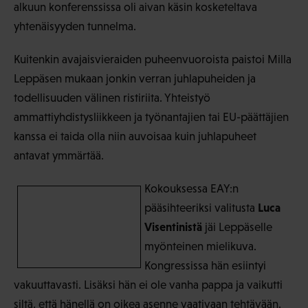
alkuun konferenssissa oli aivan käsin kosketeltava
yhtenäisyyden tunnelma.
Kuitenkin avajaisvieraiden puheenvuoroista paistoi Milla
Leppäsen mukaan jonkin verran juhlapuheiden ja
todellisuuden välinen ristiriita. Yhteistyö
ammattiyhdistysliikkeen ja työnantajien tai EU-päättäjien
kanssa ei taida olla niin auvoisaa kuin juhlapuheet
antavat ymmärtää.
Kokouksessa EAY:n
Luca
pääsihteeriksi valitusta
Visentinistä
jäi Leppäselle
myönteinen mielikuva.
Kongressissa hän esiintyi
vakuuttavasti. Lisäksi hän ei ole vanha pappa ja vaikutti
siltä, että hänellä on oikea asenne vaativaan tehtävään.