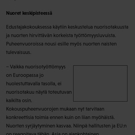
Nuoret keskipisteessä
Edustajakokouksessa käytiin keskustelua nuorisotakuusta
ja nuorten hirvittävän korkeista työttömyysluvuista.
Puheenvuoroissa nousi esille myös nuorten naisten
tulevaisuus.
− Vaikka nuorisotyöttömyys
on Euroopassa jo
huolestuttavalla tasolla, ei
nuorisotakuu näytä toteutuvan
kaikilta osin.
Kokouspuheenvuorojen mukaan nyt tarvitaan
konkreettisia toimia ennen kuin on liian myöhäistä.
Nuorten syrjäytyminen kasvaa. Niinpä hallitusten ja EU:n
on reagoitava tähän. Asia on ajankohtainen