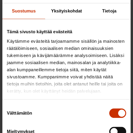
Esimerkiksi kursseille ja seminaareihin voisi joskus olla
Suostumus
Yksityiskohdat
Tietoja
kiinnostavaa osallistua.
Milla Leppänen haluaa kertoa kokemuksistaan.
Tämä sivusto käyttää evästeitä
Työpaikoilla tai ammattiosastoissa ei useinkaan ajatella,
Käytämme evästeitä tarjoamamme sisällön ja mainosten
että olemme osa isompaa kuviota. Kokous avasi silmät
räätälöimiseen, sosiaalisen median ominaisuuksien
sille, että vaikuttaminen EU:n tasolla on mahdollista ja
tukemiseen ja kävijämäärämme analysoimiseen. Lisäksi
tärkeää.
jaamme sosiaalisen median, mainosalan ja analytiikka-
alan kumppaneillemme tietoja siitä, miten käytät
− Paljon jäi tehtävää, luettavaa ja tutustuttavaa vielä
sivustoamme. Kumppanimme voivat yhdistää näitä
kotiläksyksi. Toisin sanoen tämä ei jää tähän!
tietoja muihin tietoihin, joita olet antanut heille tai joita on
kerätty, kun olet käyttänyt heidän palvelujaan.
Aino Pietarinen
Suostumuksen
Välttämätön
valinta
LÖYDÄ LISÄÄ TÄMÄNKALTAISTA SISÄLTÖÄ:
Mieltymykset