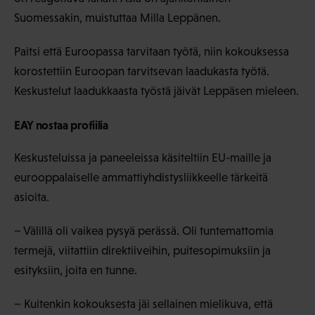
Suomessakin, muistuttaa Milla Leppänen.
Paitsi että Euroopassa tarvitaan työtä, niin kokouksessa
korostettiin Euroopan tarvitsevan laadukasta työtä.
Keskustelut laadukkaasta työstä jäivät Leppäsen mieleen.
EAY nostaa profiilia
Keskusteluissa ja paneeleissa käsiteltiin EU-maille ja
eurooppalaiselle ammattiyhdistysliikkeelle tärkeitä
asioita.
− Välillä oli vaikea pysyä perässä. Oli tuntemattomia
termejä, viitattiin direktiiveihin, puitesopimuksiin ja
esityksiin, joita en tunne.
− Kuitenkin kokouksesta jäi sellainen mielikuva, että