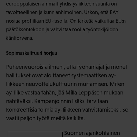
eurooppalaisen ammattiyhdistysliikkeen suunta on
tavoitteellinen ja kunnianhimoinen. Uskon, että EAY
nostaa profiiliaan EU-tasolla. On tärkeää vaikuttaa EU:n
päätöksentekoon ja vahvistaa roolia työntekijöiden
äänitorvena.
Sopimuskulttuuri horjuu
Puheenvuoroista ilmeni, että työnantajat ja monet
hallitukset ovat aloittaneet systemaattisen ay-
liikkeen neuvottelukulttuurin murtamisen. Miten
ay-liike vastaa tähän, jää Milla Leppäsen mukaan
nähtäväksi. Kampanjoinnin lisäksi tarvitaan
konkreettisia toimia ay-liikkeen vahvistamiseksi. Se
vaatii paljon työtä meiltä kaikilta.
Suomen ajankohtainen