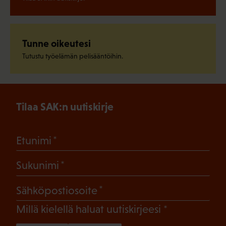
Tunne oikeutesi
Tutustu työelämän pelisääntöihin.
Tilaa SAK:n uutiskirje
(Pakollinen)
Etunimi
(Pakollinen)
Sukunimi
(Pakollinen)
Sähköpostiosoite
(Pakollinen)
Millä kielellä haluat uutiskirjeesi