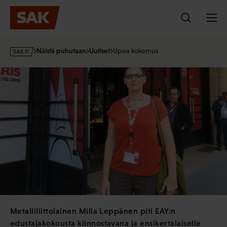
Hyppää
sisältöön
s
Näistä puhutaan
Uutiset
Upea kokemus
a
k
·
f
i
Metalliliittolainen Milla Leppänen piti EAY:n
edustajakokousta kiinnostavana ja ensikertalaiselle