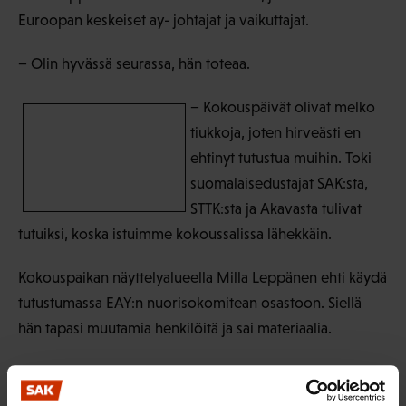
Euroopan keskeiset ay- johtajat ja vaikuttajat.
− Olin hyvässä seurassa, hän toteaa.
− Kokouspäivät olivat melko
tiukkoja, joten hirveästi en
ehtinyt tutustua muihin. Toki
suomalaisedustajat SAK:sta,
STTK:sta ja Akavasta tulivat
tutuiksi, koska istuimme kokoussalissa lähekkäin.
Kokouspaikan näyttelyalueella Milla Leppänen ehti käydä
tutustumassa EAY:n nuorisokomitean osastoon. Siellä
hän tapasi muutamia henkilöitä ja sai materiaalia.
− Täytyy viedä kotiin kentälle tietoa EU-tason ay-
liikkeestä ja siitä, että sielläkin on nuorisotoimintaa.