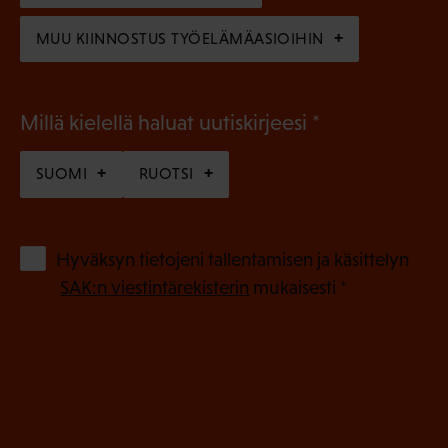
)
MUU KIINNOSTUS TYÖELÄMÄASIOIHIN
(
Millä kielellä haluat uutiskirjeesi
P
SUOMI
RUOTSI
a
k
o
(
Hyväksyn tietojeni tallentamisen ja käsittelyn
P
l
SAK:n viestintärekisterin
mukaisesti *
a
l
k
i
o
n
l
e
l
i