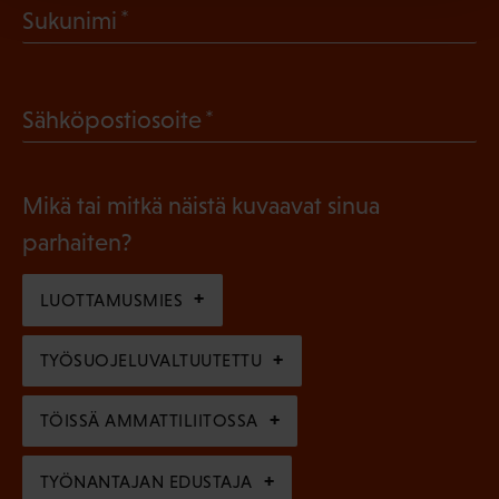
(
Sukunimi
k
P
o
a
l
(
Sähköpostiosoite
k
l
P
o
i
a
l
Mikä tai mitkä näistä kuvaavat sinua
n
k
l
parhaiten?
e
o
i
n
l
LUOTTAMUSMIES
n
)
l
e
TYÖSUOJELUVALTUUTETTU
i
n
n
)
TÖISSÄ AMMATTILIITOSSA
e
n
TYÖNANTAJAN EDUSTAJA