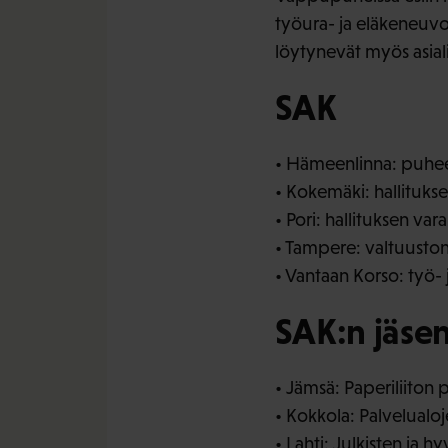
työura- ja eläkeneuvo
löytynevät myös asiali
SAK
• Hämeenlinna: puheen
• Kokemäki: hallituks
• Pori: hallituksen v
• Tampere: valtuuston
• Vantaan Korso: työ- 
SAK:n jäsen
• Jämsä: Paperiliiton 
• Kokkola: Palvelualo
• Lahti: Julkisten ja 