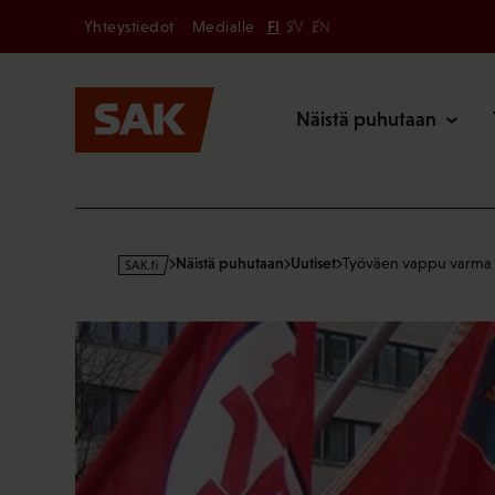
Secondary
Hyppää
Yhteystiedot
Medialle
FI
SV
EN
sisältöön
Päävalikk
Näistä puhutaan
s
Näistä puhutaan
Uutiset
Työväen vappu varma
a
k
·
f
i