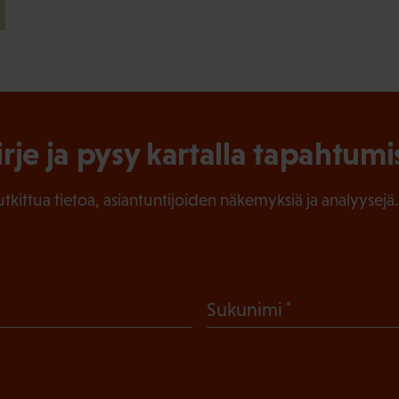
irje ja pysy kartalla tapahtumi
tutkittua tietoa, asiantuntijoiden näkemyksiä ja analyysejä.
(
Sukunimi
P
a
k