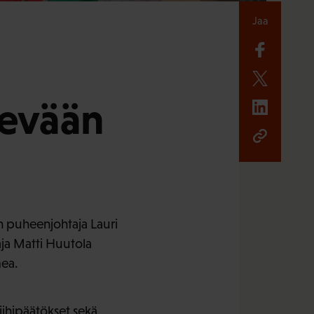
Jaa
kevään
n puheenjohtaja Lauri
ja Matti Huutola
mea.
iihipäätökset sekä