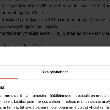
rviketyöläisten Liiton SEL:n puheenjohtaja Veli-Matti K
puheenjohtaja Ann Selin
jetusalan Työntekijäliiton AKT:n puheenjohtaja Marko Piir
n puheenjohtaja Sakari Lepola
attilaisten yhteisjärjestön (JHL) puheenjohtaja Vesa Mau
uita puhujia
salojen ammattiliiton TEAMin kehittämispäällikkö Hannu Si
vi): PAMin 2. varapuheenjohtaja Kaarlo Julkunen
Yksityiskohdat
. varapuheenjohtaja Kaarlo Julkunen
rapuheenjohtaja Jaana Ylitalo
itä
 sihteeri Jyrki Alapartanen
imialajohtaja Päivi Niemi-Laine
mme sisällön ja mainosten räätälöimiseen, sosiaalisen median
iseen. Lisäksi jaamme sosiaalisen median, mainosalan ja analy
. varapuheenjohtaja Jaana Ylitalo
, miten käytät sivustoamme. Kumppanimme voivat yhdistää näitä t
. varapuheenjohtaja Kaarlo Julkunen