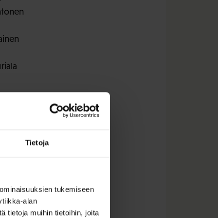
untonen
ainen
riala
ltala
Tietoja
 ominaisuuksien tukemiseen
tiikka-alan
ietoja muihin tietoihin, joita