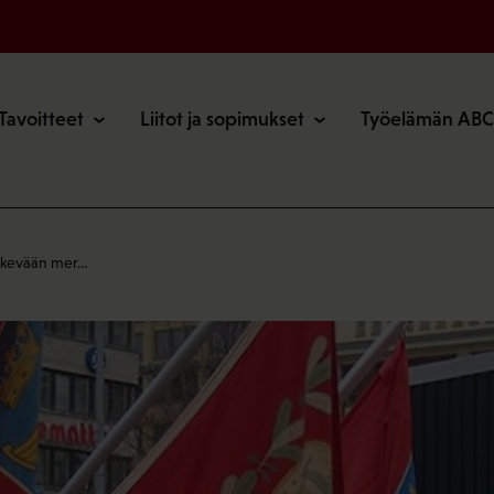
o
Tavoitteet
Liitot ja sopimukset
Työelämän ABC
 kevään mer…