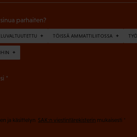
o
l
 sinua parhaiten?
l
LUVALTUUTETTU
TÖISSÄ AMMATTILIITOSSA
TY
i
n
IHIN
e
n
(
si
)
P
a
k
o
(
en ja käsittelyn
SAK:n viestintärekisterin
mukaisesti *
P
l
a