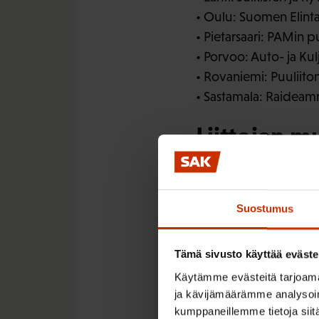
• Oulu: Suomen Elinta
• Pietarsaari: PAMin 
• Porvoo: Auto- ja Kul
• Rovaniemi: Puuliito
• Sastamala: Raideamm
Liittojen m
• Kemijärvi: Teollisuu
• Kuuslahti (Siilinjär
Suostumus
• Lapinlahti: PAMin 2
• Mikkeli: PAMin 1. va
Tämä sivusto käyttää eväste
• Nurmijärvi: Puuliiton
• Pieksämäki: JHL:n to
Käytämme evästeitä tarjoama
ja kävijämäärämme analysoim
• Savonlinna: PAMin 1
kumppaneillemme tietoja siitä
• Siilinjärvi: PAMin 2