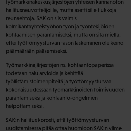
työmarkkinakeskusjärjestöjen yhteisen kannanoton
hallitusneuvottelijoille, mutta asetti sille tiukkoja
reunaehtoja. SAK on siis valmis
kolmikantayhteistyöhön työn ja työntekijöiden
kohtaamisen parantamiseksi, mutta on sitä mieltä,
ettei työttömyysturvan tason laskeminen ole keino
päämäärään pääsemiseksi.
Työmarkkinajärjestöjen ns. kohtaantopaperissa
todetaan halu arvioida ja kehittää
työllistämistoimenpiteitä ja työttömyysturvaa
kokonaisuudessaan työmarkkinoiden toimivuuden
parantamiseksi ja kohtaanto-ongelmien
helpottamiseksi.
SAK:n hallitus korosti, että työttömyysturvan
uudistamisessa pitää ottaa huomioon SAK:n viime