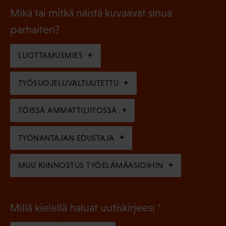
a
l
Mikä tai mitkä näistä kuvaavat sinua
n
k
l
parhaiten?
e
o
i
n
l
LUOTTAMUSMIES
n
)
l
e
TYÖSUOJELUVALTUUTETTU
i
n
n
)
TÖISSÄ AMMATTILIITOSSA
e
n
TYÖNANTAJAN EDUSTAJA
)
MUU KIINNOSTUS TYÖELÄMÄASIOIHIN
(
Millä kielellä haluat uutiskirjeesi
P