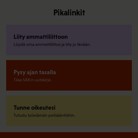
Pikalinkit
Liity ammattiliittoon
Löydä oma ammattiliittosi ja liity jo tänään.
Pysy ajan tasalla
Tilaa SAK:n uutiskirje.
Tunne oikeutesi
Tutustu työelämän pelisääntöihin.