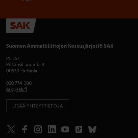
Suomen Ammattiliittojen Keskusjärjestö SAK
PL 157
Pitkänsillanranta 3
00530 Helsinki
020 774 000
sak@sak.fi
LISÄÄ YHTEYSTIETOJA