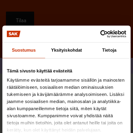
Tilaa
Suostumus
Yksityiskohdat
Tietoja
Jaa
Tämä sivusto käyttää evästeitä
Käytämme evästeitä tarjoamamme sisällön ja mainosten
räätälöimiseen, sosiaalisen median ominaisuuksien
Sinua saattaa myös kiinnostaa
tukemiseen ja kävijämäärämme analysoimiseen. Lisäksi
jaamme sosiaalisen median, mainosalan ja analytiikka-
alan kumppaneillemme tietoja siitä, miten käytät
TASA-ARVO JA YHDENVERTAISUUS
sivustoamme. Kumppanimme voivat yhdistää näitä
tietoja muihin tietoihin, joita olet antanut heille tai joita on
kerätty, kun olet käyttänyt heidän palvelujaan.