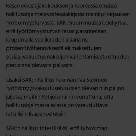
kesän edustajakokouksen ja tuoreessa omassa
hallitusohjelmatavoiteasiakirjassa mainitut kirjaukset
työttömyysturvasta. SAK muun muassa edellyttää,
että työttömyysturvan tasoa parannetaan
luopumalla vaalikauden aikana ns.
prosenttivähennyksestä eli maksettujen
sosiaalivakuutusmaksujen vähentämisestä etuuden
perustana olevasta palkasta.
Lisäksi SAK:n hallitus huomauttaa Suomen
työttömyysvakuutusetuuksien olevan niin paljon
jäljessä muihin Pohjoismaihin verrattuna, että
hallitusohjelmassa asiassa on varauduttava
rahallisiin lisäpanostuksiin.
SAK:n hallitus totesi lisäksi, että työvoiman