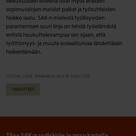
liikkuvuuden esteenä ovat myös eräiden
sopimusalojen matalat palkat ja työsuhteiden
heikko laatu. SAK:n mielestä työllisyyden
parantamisen suuri linja on tehdä työelämästä
entistä houkuttelevampaa sen sijaan, että
työttömyys- ja muuta sosiaaliturvaa lähdettäisiin
heikentämään.
LÖYDÄ LISÄÄ TÄMÄNKALTAISTA SISÄLTÖÄ:
TIEDOTTEET
Tilaa SAK:n uutiskirje ja pysy kartalla