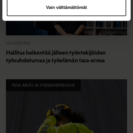
Vain välttämättömät
14.5.2026 8:55
Hallitus heikentää jälleen työntekijöiden
työsuhdeturvaa ja työelämän tasa-arvoa
TASA-ARVO JA YHDENVERTAISUUS