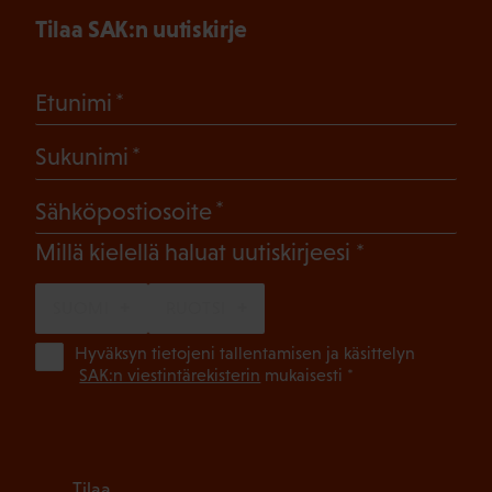
Tilaa SAK:n uutiskirje
(Pakollinen)
Etunimi
(Pakollinen)
Sukunimi
(Pakollinen)
Sähköpostiosoite
(Pakollinen)
Millä kielellä haluat uutiskirjeesi
SUOMI
RUOTSI
(Pa
Hyväksyn tietojeni tallentamisen ja käsittelyn
SAK:n viestintärekisterin
mukaisesti *
Tilaa