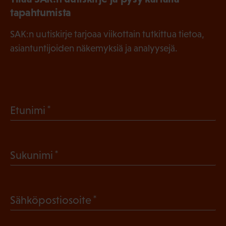
tapahtumista
SAK:n uutiskirje tarjoaa viikottain tutkittua tietoa,
asiantuntijoiden näkemyksiä ja analyysejä.
(
Etunimi
P
a
(
Sukunimi
k
P
o
a
l
(
Sähköpostiosoite
k
l
P
o
i