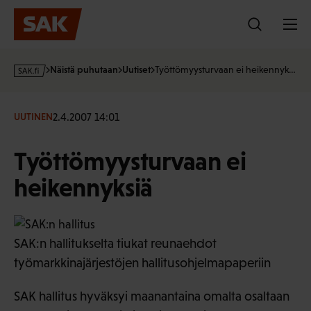
Hyppää
sisältöön
s
Näistä puhutaan
Uutiset
Työttömyysturvaan ei heikennyk…
a
k
·
2.4.2007 14:01
UUTINEN
f
i
Työttömyysturvaan ei
heikennyksiä
SAK:n hallitukselta tiukat reunaehdot
työmarkkinajärjestöjen hallitusohjelmapaperiin
SAK hallitus hyväksyi maanantaina omalta osaltaan