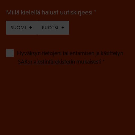
(
Millä kielellä haluat uutiskirjeesi
P
SUOMI
RUOTSI
a
k
o
(
Hyväksyn tietojeni tallentamisen ja käsittelyn
P
l
SAK:n viestintärekisterin
mukaisesti *
a
l
k
i
o
n
l
e
l
i
n
n
)
e
n