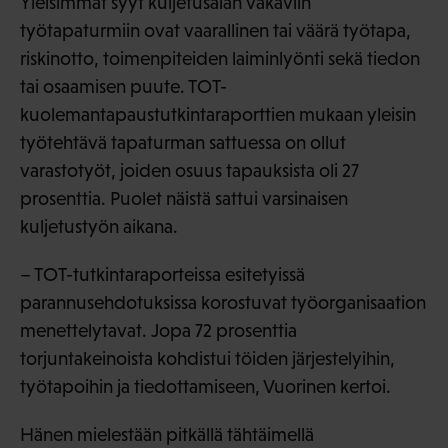
Yleisimmät syyt kuljetusalan vakaviin
työtapaturmiin ovat vaarallinen tai väärä työtapa,
riskinotto, toimenpiteiden laiminlyönti sekä tiedon
tai osaamisen puute. TOT-
kuolemantapaustutkintaraporttien mukaan yleisin
työtehtävä tapaturman sattuessa on ollut
varastotyöt, joiden osuus tapauksista oli 27
prosenttia. Puolet näistä sattui varsinaisen
kuljetustyön aikana.
– TOT-tutkintaraporteissa esitetyissä
parannusehdotuksissa korostuvat työorganisaation
menettelytavat. Jopa 72 prosenttia
torjuntakeinoista kohdistui töiden järjestelyihin,
työtapoihin ja tiedottamiseen, Vuorinen kertoi.
Hänen mielestään pitkällä tähtäimellä