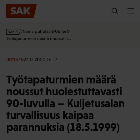
Hyppää
sisältöön
s
Näistä puhutaan
Uutiset
a
Työtapaturmien määrä noussut h…
k
·
f
27.12.2000 16:17
UUTINEN
i
Työtapaturmien määrä
noussut huolestuttavasti
90-luvulla – Kuljetusalan
turvallisuus kaipaa
parannuksia (18.5.1999)