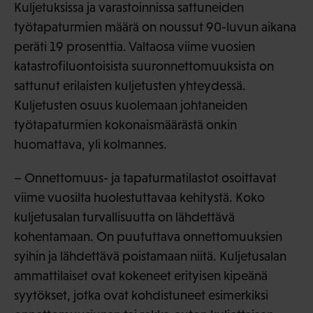
Kuljetuksissa ja varastoinnissa sattuneiden
työtapaturmien määrä on noussut 90-luvun aikana
peräti 19 prosenttia. Valtaosa viime vuosien
katastrofiluontoisista suuronnettomuuksista on
sattunut erilaisten kuljetusten yhteydessä.
Kuljetusten osuus kuolemaan johtaneiden
työtapaturmien kokonaismäärästä onkin
huomattava, yli kolmannes.
– Onnettomuus- ja tapaturmatilastot osoittavat
viime vuosilta huolestuttavaa kehitystä. Koko
kuljetusalan turvallisuutta on lähdettävä
kohentamaan. On puututtava onnettomuuksien
syihin ja lähdettävä poistamaan niitä. Kuljetusalan
ammattilaiset ovat kokeneet erityisen kipeänä
syytökset, jotka ovat kohdistuneet esimerkiksi