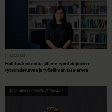
14.5.2026 8:55
Hallitus heikentää jälleen työntekijöiden
työsuhdeturvaa ja työelämän tasa-arvoa
TASA-ARVO JA YHDENVERTAISUUS