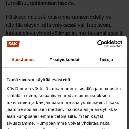
turvallisuusjohtamisen tasosta.
Häkkisen mielestä eräs onnistumisen edellytys
näyttää olevan, että yrityksessä vallitsee avoin,
keskusteleva yhteistyöilmapiiri, mutta samalla siellä
on tiettyä kurinalaisuutta, joka näkyy selkeänä
vastuunjakona ja suunnitelmallisuutena.
Suostumus
Yksityiskohdat
Tietoja
– Hyvin johdetussa kuljetusyrityksessä sattuu
vähän tapaturmia, Häkkinen korosti.
Tämä sivusto käyttää evästeitä
Käytämme evästeitä tarjoamamme sisällön ja mainosten
LÖYDÄ LISÄÄ TÄMÄNKALTAISTA SISÄLTÖÄ:
räätälöimiseen, sosiaalisen median ominaisuuksien
tukemiseen ja kävijämäärämme analysoimiseen. Lisäksi
TIEDOTTEET
jaamme sosiaalisen median, mainosalan ja analytiikka-
alan kumppaneillemme tietoja siitä, miten käytät
sivustoamme. Kumppanimme voivat yhdistää näitä