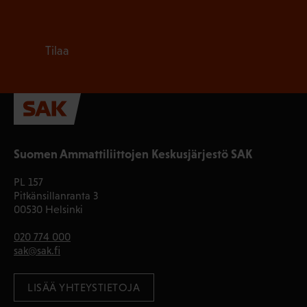
Tilaa
Suomen Ammattiliittojen Keskusjärjestö SAK
PL 157
Pitkänsillanranta 3
00530 Helsinki
020 774 000
sak@sak.fi
LISÄÄ YHTEYSTIETOJA