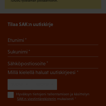
Tutustu työelämän pelisääntöihin.
Tilaa SAK:n uutiskirje
(Pakollinen)
Etunimi
(Pakollinen)
Sukunimi
(Pakollinen)
Sähköpostiosoite
(Pakollinen)
Millä kielellä haluat uutiskirjeesi
SUOMI
RUOTSI
(Pa
Hyväksyn tietojeni tallentamisen ja käsittelyn
SAK:n viestintärekisterin
mukaisesti *