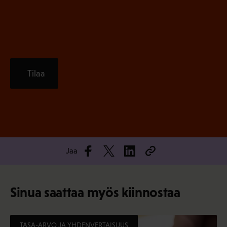
)
Tilaa
Jaa
Sinua saattaa myös kiinnostaa
TASA-ARVO JA YHDENVERTAISUUS