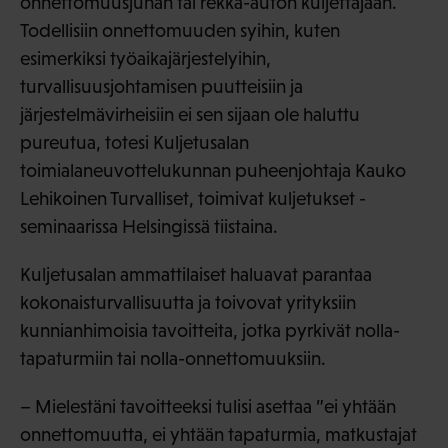
onnettomuusjunan tai rekka-auton kuljettajaan.
Todellisiin onnettomuuden syihin, kuten
esimerkiksi työaikajärjestelyihin,
turvallisuusjohtamisen puutteisiin ja
järjestelmävirheisiin ei sen sijaan ole haluttu
pureutua, totesi Kuljetusalan
toimialaneuvottelukunnan puheenjohtaja Kauko
Lehikoinen Turvalliset, toimivat kuljetukset -
seminaarissa Helsingissä tiistaina.
Kuljetusalan ammattilaiset haluavat parantaa
kokonaisturvallisuutta ja toivovat yrityksiin
kunnianhimoisia tavoitteita, jotka pyrkivät nolla-
tapaturmiin tai nolla-onnettomuuksiin.
– Mielestäni tavoitteeksi tulisi asettaa ”ei yhtään
onnettomuutta, ei yhtään tapaturmia, matkustajat