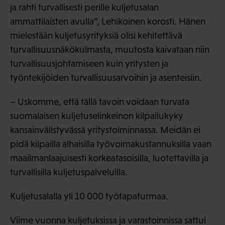
ja rahti turvallisesti perille kuljetusalan
ammattilaisten avulla”, Lehikoinen korosti. Hänen
mielestään kuljetusyrityksiä olisi kehitettävä
turvallisuusnäkökulmasta, muutosta kaivataan niin
turvallisuusjohtamiseen kuin yritysten ja
työntekijöiden turvallisuusarvoihin ja asenteisiin.
– Uskomme, että tällä tavoin voidaan turvata
suomalaisen kuljetuselinkeinon kilpailukyky
kansainvälistyvässä yritystoiminnassa. Meidän ei
pidä kilpailla alhaisilla työvoimakustannuksilla vaan
maailmanlaajuisesti korkeatasoisilla, luotettavilla ja
turvallisilla kuljetuspalveluilla.
Kuljetusalalla yli 10 000 työtapaturmaa.
Viime vuonna kuljetuksissa ja varastoinnissa sattui