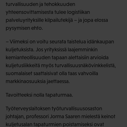
turvallisuuden ja tehokkuuden
yhteensovittamisesta tulee logistiikan
palveluyrityksille kilpailutekijä – ja jopa elossa
pysymisen ehto.
– Viimeksi on voitu seurata taistelua idänkaupan
kuljetuksista. Jos yrityksissä laajemminkin
kemianteollisuuden tapaan alettaisiin arvioida
kuljetusliikkeitä myös turvallisuusnäkövinkkelistä,
suomalaiset saattaisivat olla taas vahvoilla
markkinaosuuksia jaettaessa.
Tavoitteeksi nolla tapaturmaa.
Työterveyslaitoksen työturvallisuusosaston
johtajan, professori Jorma Saaren mielestä keinot
kuljetusalan tapaturmien poistamiseksi ovat