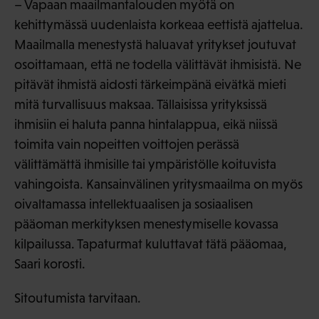
– Vapaan maailmantalouden myötä on
kehittymässä uudenlaista korkeaa eettistä ajattelua.
Maailmalla menestystä haluavat yritykset joutuvat
osoittamaan, että ne todella välittävät ihmisistä. Ne
pitävät ihmistä aidosti tärkeimpänä eivätkä mieti
mitä turvallisuus maksaa. Tällaisissa yrityksissä
ihmisiin ei haluta panna hintalappua, eikä niissä
toimita vain nopeitten voittojen perässä
välittämättä ihmisille tai ympäristölle koituvista
vahingoista. Kansainvälinen yritysmaailma on myös
oivaltamassa intellektuaalisen ja sosiaalisen
pääoman merkityksen menestymiselle kovassa
kilpailussa. Tapaturmat kuluttavat tätä pääomaa,
Saari korosti.
Sitoutumista tarvitaan.