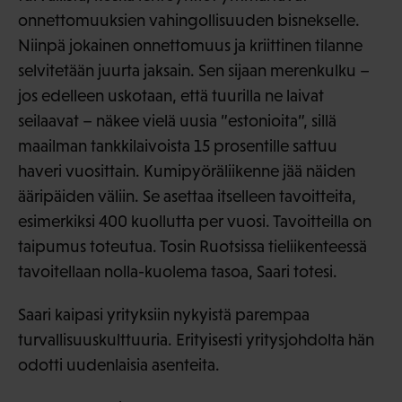
onnettomuuksien vahingollisuuden bisnekselle.
Niinpä jokainen onnettomuus ja kriittinen tilanne
selvitetään juurta jaksain. Sen sijaan merenkulku –
jos edelleen uskotaan, että tuurilla ne laivat
seilaavat – näkee vielä uusia ”estonioita”, sillä
maailman tankkilaivoista 15 prosentille sattuu
haveri vuosittain. Kumipyöräliikenne jää näiden
ääripäiden väliin. Se asettaa itselleen tavoitteita,
esimerkiksi 400 kuollutta per vuosi. Tavoitteilla on
taipumus toteutua. Tosin Ruotsissa tieliikenteessä
tavoitellaan nolla-kuolema tasoa, Saari totesi.
Saari kaipasi yrityksiin nykyistä parempaa
turvallisuuskulttuuria. Erityisesti yritysjohdolta hän
odotti uudenlaisia asenteita.