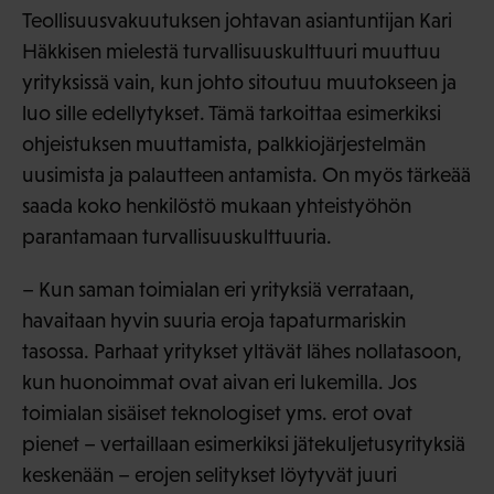
Teollisuusvakuutuksen johtavan asiantuntijan Kari
Häkkisen mielestä turvallisuuskulttuuri muuttuu
yrityksissä vain, kun johto sitoutuu muutokseen ja
luo sille edellytykset. Tämä tarkoittaa esimerkiksi
ohjeistuksen muuttamista, palkkiojärjestelmän
uusimista ja palautteen antamista. On myös tärkeää
saada koko henkilöstö mukaan yhteistyöhön
parantamaan turvallisuuskulttuuria.
– Kun saman toimialan eri yrityksiä verrataan,
havaitaan hyvin suuria eroja tapaturmariskin
tasossa. Parhaat yritykset yltävät lähes nollatasoon,
kun huonoimmat ovat aivan eri lukemilla. Jos
toimialan sisäiset teknologiset yms. erot ovat
pienet – vertaillaan esimerkiksi jätekuljetusyrityksiä
keskenään – erojen selitykset löytyvät juuri