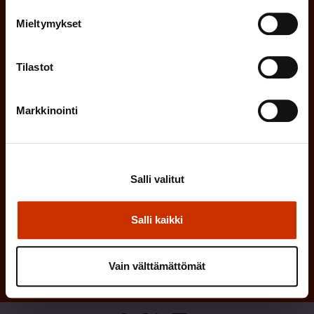
n
l
Mieltymykset
e
l
i
n
Tilastot
n
)
e
n
Markkinointi
)
Salli valitut
Tilaa
Salli kaikki
Vain välttämättömät