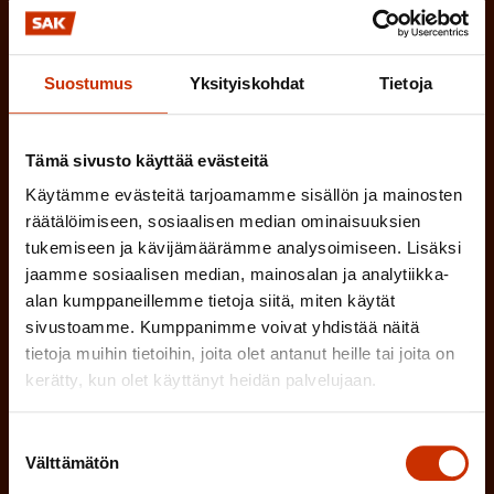
)
TÖISSÄ AMMATTILIITOSSA
e
n
TYÖNANTAJAN EDUSTAJA
Suostumus
Yksityiskohdat
Tietoja
)
MUU KIINNOSTUS TYÖELÄMÄASIOIHIN
Tämä sivusto käyttää evästeitä
Käytämme evästeitä tarjoamamme sisällön ja mainosten
(
Millä kielellä haluat uutiskirjeesi
räätälöimiseen, sosiaalisen median ominaisuuksien
tukemiseen ja kävijämäärämme analysoimiseen. Lisäksi
P
jaamme sosiaalisen median, mainosalan ja analytiikka-
SUOMI
RUOTSI
a
alan kumppaneillemme tietoja siitä, miten käytät
k
sivustoamme. Kumppanimme voivat yhdistää näitä
tietoja muihin tietoihin, joita olet antanut heille tai joita on
o
(
Hyväksyn tietojeni tallentamisen ja käsittelyn
kerätty, kun olet käyttänyt heidän palvelujaan.
P
l
SAK:n viestintärekisterin
mukaisesti *
a
l
Suostumuksen
k
Välttämätön
valinta
i
o