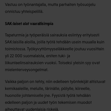
Vastuu on työnantajalla, mutta parhaiten työsuojelu
onnistuu yhteispelillä.
SAK:laiset alat vaarallisimpia
Tapaturmia ja työperäisiä sairauksia esiintyy erityisesti
SAK:laisilla aloilla, joilla työtä tehdään usein muualla kuin
toimistossa. Työkyvyttömyyseläkkeelle joutuu vuosittain
yli 22 000 suomalaista, eniten tuki- ja
liikuntaelinsairauksien vuoksi. Toiseksi yleisin syy ovat
mielenterveysongelmat.
Vaikka paljon on tehty, niin edelleen työntekijät altistuvat
kemikaaleille, melulle, tärinälle, pölylle, kiireelle,
huonolle johtamiselle jne. Fyysistä työtä tehdään
edelleen paljon ja uudet työn tekemisen muodot
aiheuttavat uudenlaisia riskejä.