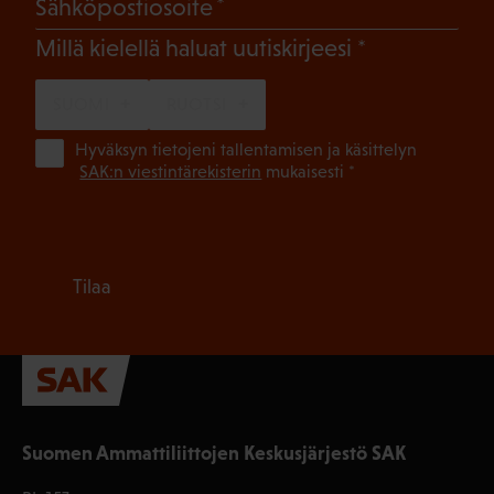
(Pakollinen)
Sähköpostiosoite
(Pakollinen)
Millä kielellä haluat uutiskirjeesi
SUOMI
RUOTSI
(Pa
Hyväksyn tietojeni tallentamisen ja käsittelyn
SAK:n viestintärekisterin
mukaisesti *
Tilaa
Suomen Ammattiliittojen Keskusjärjestö SAK