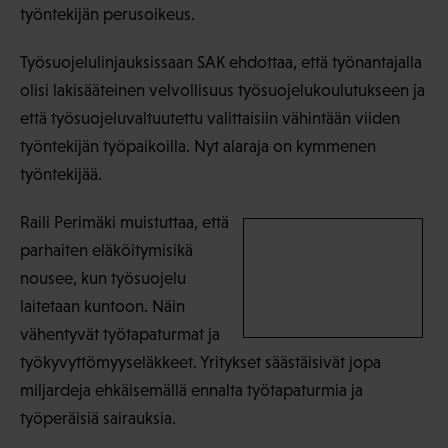
työntekijän perusoikeus.
Työsuojelulinjauksissaan SAK ehdottaa, että työnantajalla
olisi lakisääteinen velvollisuus työsuojelukoulutukseen ja
että työsuojeluvaltuutettu valittaisiin vähintään viiden
työntekijän työpaikoilla. Nyt alaraja on kymmenen
työntekijää.
Raili Perimäki muistuttaa, että
parhaiten eläköitymisikä
nousee, kun työsuojelu
laitetaan kuntoon. Näin
vähentyvät työtapaturmat ja
työkyvyttömyyseläkkeet. Yritykset säästäisivät jopa
miljardeja ehkäisemällä ennalta työtapaturmia ja
työperäisiä sairauksia.