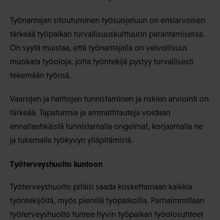
Työnantajan sitoutuminen työsuojeluun on ensiarvoisen
tärkeää työpaikan turvallisuuskulttuurin parantamisessa.
On syytä muistaa, että työnantajalla on velvollisuus
muokata työoloja, jotta työntekijä pystyy turvallisesti
tekemään työnsä.
Vaarojen ja haittojen tunnistaminen ja riskien arviointi on
tärkeää. Tapaturmia ja ammattitauteja voidaan
ennaltaehkäistä tunnistamalla ongelmat, korjaamalla ne
ja tukemalla työkyvyn ylläpitämistä.
Työterveyshuolto kuntoon
Työterveyshuolto pitäisi saada koskettamaan kaikkia
työntekijöitä, myös pienillä työpaikoilla. Parhaimmillaan
työterveyshuolto tuntee hyvin työpaikan työolosuhteet