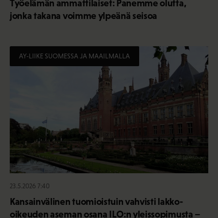
Työelämän ammattilaiset: Panemme olutta,
jonka takana voimme ylpeänä seisoa
AY-LIIKE SUOMESSA JA MAAILMALLA
23.5.2026 7:40
Kansainvälinen tuomioistuin vahvisti lakko-
oikeuden aseman osana ILO:n yleissopimusta –