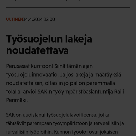
14.4.2014 12:00
UUTINEN
Työsuojelun lakeja
noudatettava
Perusasiat kuntoon! Siinä tämän ajan
työsuojeluinnovaatio. Ja jos lakeja ja määräyksiä
noudatettaisiin, oltaisiin jo paljon paremmalla
tolalla, arvioi SAK:n työympäristöasiantuntija Raili
Perimäki.
SAK on uudistanut
työsuojelutavoitteensa
, jotka
tähtäävät parempaan työympäristöön ja terveellisiin ja
turvallisiin työoloihin. Kunnon työolot ovat jokaisen