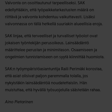
Valvonta on osoittautunut tarpeelliseksi. SAK
edellyttääkin, että työpaikkatarkastusten määrä on
riittävä ja valvonta kohdentuu vaikuttavasti. Lisäksi
valvonnassa on tällä hetkellä suuriakin alueellisia eroja.
SAK linjaa, että terveelliset ja turvalliset työolot ovat
jokaisen työntekijän perusoikeus. Lainsäädäntö
määrittelee perustan ja minimitason. Osaamiseen ja
ongelmien tunnistamiseen on syytä kiinnittää huomiota.
SAK:n työympäristöasiantuntija Raili Perimäki korostaa,
että asiat olisivat paljon paremmalla tolalla, jos
nykyistäkin lainsäädäntöä noudatettaisiin. Hän
muistuttaa, että hyvällä työsuojelulla säästetään rahaa.
Aino Pietarinen