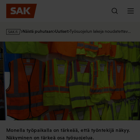
Hyppää
sisältöön
s
Näistä puhutaan
Uutiset
Työsuojelun lakeja noudatettav…
a
k
·
f
i
Monella työpaikalla on tärkeää, että työntekijä näkyy.
Näkyminen on tärkeä osa työsuojelua.