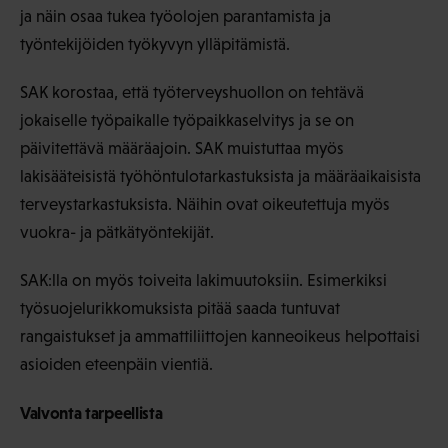
ja näin osaa tukea työolojen parantamista ja
työntekijöiden työkyvyn ylläpitämistä.
SAK korostaa, että työterveyshuollon on tehtävä
jokaiselle työpaikalle työpaikkaselvitys ja se on
päivitettävä määräajoin. SAK muistuttaa myös
lakisääteisistä työhöntulotarkastuksista ja määräaikaisista
terveystarkastuksista. Näihin ovat oikeutettuja myös
vuokra- ja pätkätyöntekijät.
SAK:lla on myös toiveita lakimuutoksiin. Esimerkiksi
työsuojelurikkomuksista pitää saada tuntuvat
rangaistukset ja ammattiliittojen kanneoikeus helpottaisi
asioiden eteenpäin vientiä.
Valvonta tarpeellista