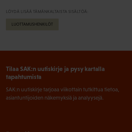
LÖYDÄ LISÄÄ TÄMÄNKALTAISTA SISÄLTÖÄ:
LUOTTAMUSHENKILÖT
Tilaa SAK:n uutiskirje ja pysy kartalla
tapahtumista
SAK:n uutiskirje tarjoaa viikottain tutkittua tietoa,
asiantuntijoiden näkemyksiä ja analyysejä.