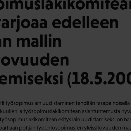
pimuslakikomitea
 tarjoaa edelleen
n mallin
itovuuden
semiseksi (18.5.20
ttä työsopimuslain uudistaminen tehdään tasapainoisella 
 kuullen ja työsopimuslakikomitean asiantuntemusta hyvä
ösopimuslakikomitean esitys lain uudistamiseksi on har
 parhaan pohjan työehtosopimusten yleissitovuuden määri