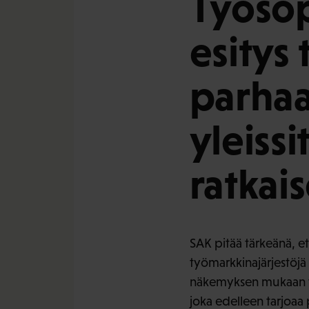
Työso
esitys
parhaa
yleiss
ratkai
SAK pitää tärkeänä, e
työmarkkinajärjestöjä
näkemyksen mukaan ty
joka edelleen tarjoaa