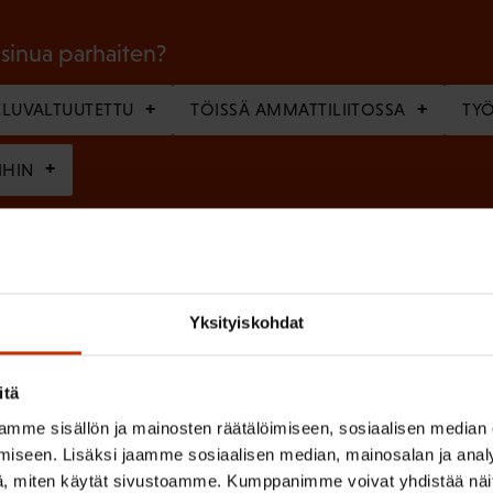
o
l
 sinua parhaiten?
l
LUVALTUUTETTU
TÖISSÄ AMMATTILIITOSSA
TY
i
n
IHIN
e
n
(
si
)
P
Yksityiskohdat
a
k
itä
o
(
en ja käsittelyn
SAK:n viestintärekisterin
mukaisesti *
mme sisällön ja mainosten räätälöimiseen, sosiaalisen median
P
l
iseen. Lisäksi jaamme sosiaalisen median, mainosalan ja analy
a
l
, miten käytät sivustoamme. Kumppanimme voivat yhdistää näitä t