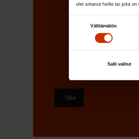
olet antanut heille tai joita o
Suostumuksen
Välttämätön
valinta
Salli valitut
Tilaa