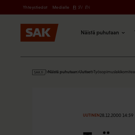
Secondary
Hyppää
Yhteystiedot
Medialle
FI
SV
EN
sisältöön
Päävalikk
Näistä puhutaan
s
Näistä puhutaan
Uutiset
Työsopimuslakikomitean
a
k
·
f
i
28.12.2000 14:59
UUTINEN