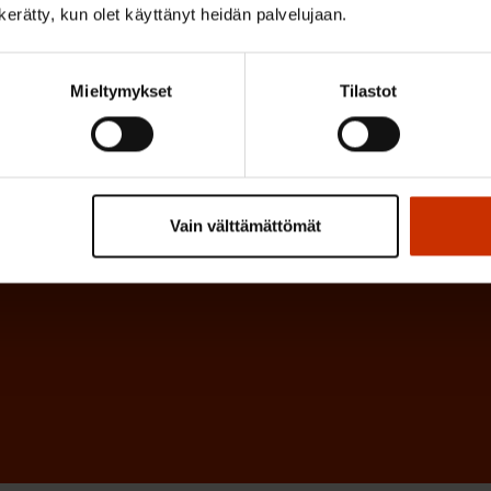
k
n kerätty, kun olet käyttänyt heidän palvelujaan.
i
o
n
l
e
Mieltymykset
Tilastot
l
i
n
n
)
e
n
Vain välttämättömät
)