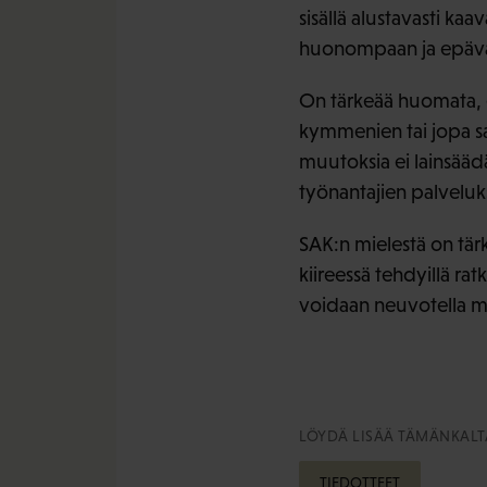
sisällä alustavasti ka
huonompaan ja epäv
On tärkeää huomata, e
kymmenien tai jopa s
muutoksia ei lainsääd
työnantajien palveluk
SAK:n mielestä on tär
kiireessä tehdyillä rat
voidaan neuvotella my
LÖYDÄ LISÄÄ TÄMÄNKALTA
TIEDOTTEET