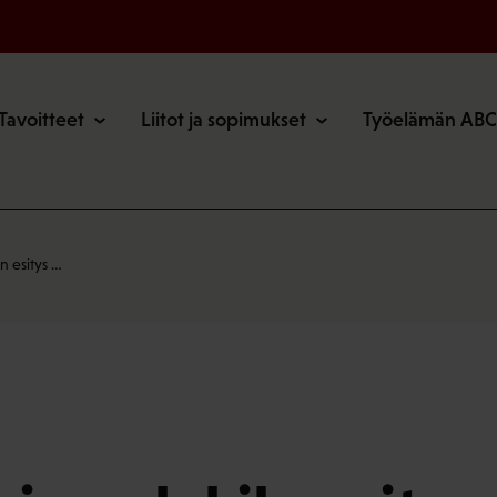
o
Tavoitteet
Liitot ja sopimukset
Työelämän ABC
 esitys …