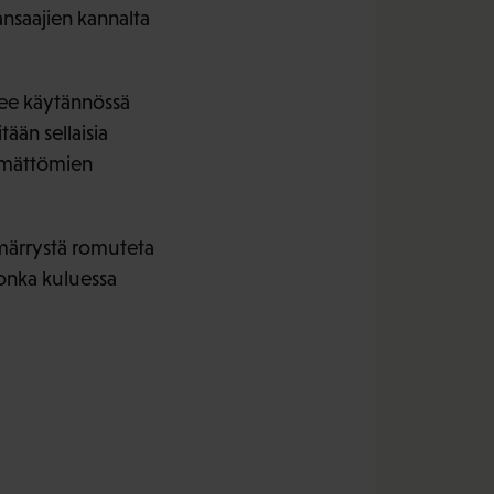
ansaajien kannalta
lee käytännössä
än sellaisia
tymättömien
mmärrystä romuteta
 jonka kuluessa