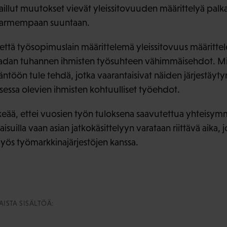
availlut muutokset vievät yleissitovuuden määrittelyä palk
armempaan suuntaan.
ttä työsopimuslain määrittelemä yleissitovuus määritte
adan tuhannen ihmisten työsuhteen vähimmäisehdot. Mitä
äntöön tule tehdä, jotka vaarantaisivat näiden järjestäy
sessa olevien ihmisten kohtuulliset työehdot.
keää, ettei vuosien työn tuloksena saavutettua yhteisy
kaisuilla vaan asian jatkokäsittelyyn varataan riittävä aika,
ös työmarkkinajärjestöjen kanssa.
ISTA SISÄLTÖÄ: