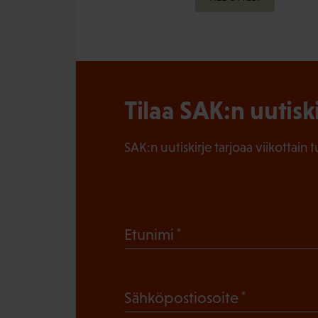
Tilaa SAK:n uutisk
SAK:n uutiskirje tarjoaa viikottain 
(
Etunimi
P
a
(
Sähköpostiosoite
k