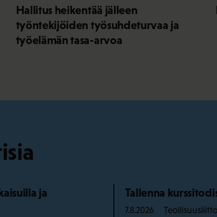
Hallitus heikentää jälleen
työntekijöiden työsuhdeturvaa ja
työelämän tasa-arvoa
isia
isuilla ja
Tallenna kurssitod
Teollisuusliitt
7.8.2026