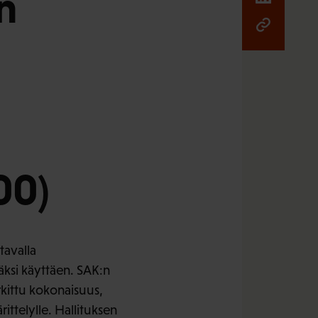
n
00)
tavalla
ksi käyttäen. SAK:n
kittu kokonaisuus,
ttelylle. Hallituksen