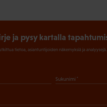
irje ja pysy kartalla tapahtumi
tutkittua tietoa, asiantuntijoiden näkemyksiä ja analyysejä.
(
Sukunimi
P
a
k