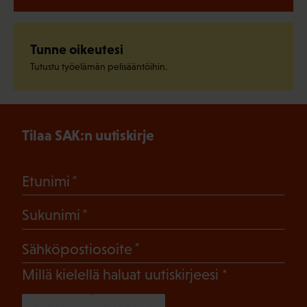
Tunne oikeutesi
Tutustu työelämän pelisääntöihin.
Tilaa SAK:n uutiskirje
(Pakollinen)
Etunimi
(Pakollinen)
Sukunimi
(Pakollinen)
Sähköpostiosoite
(Pakollinen)
Millä kielellä haluat uutiskirjeesi