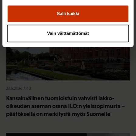
AY-LIIKE SUOMESSA JA MAAILMALLA
Salli kaikki
Vain välttämättömät
23.5.2026 7:40
Kansainvälinen tuomioistuin vahvisti lakko-
oikeuden aseman osana ILO:n yleissopimusta –
päätöksellä on merkitystä myös Suomelle