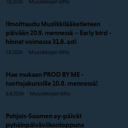
Muusikkojen liitto
7.8.2026
Ilmoittaudu Musiikkilääketieteen
päivään 20.9. mennessä – Early bird -
hinnat voimassa 31.8. asti
Muusikkojen liitto
7.8.2026
Hae mukaan PROD BY ME -
tuottajakurssille 10.8. mennessä!
Muusikkojen liitto
6.8.2026
Pohjois-Suomen ay-päivät
pyhäinpäiväviikonloppuna