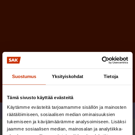
n
)
e
n
)
Tilaa
Suostumus
Yksityiskohdat
Tietoja
Tämä sivusto käyttää evästeitä
Käytämme evästeitä tarjoamamme sisällön ja mainosten
Jaa
räätälöimiseen, sosiaalisen median ominaisuuksien
tukemiseen ja kävijämäärämme analysoimiseen. Lisäksi
jaamme sosiaalisen median, mainosalan ja analytiikka-