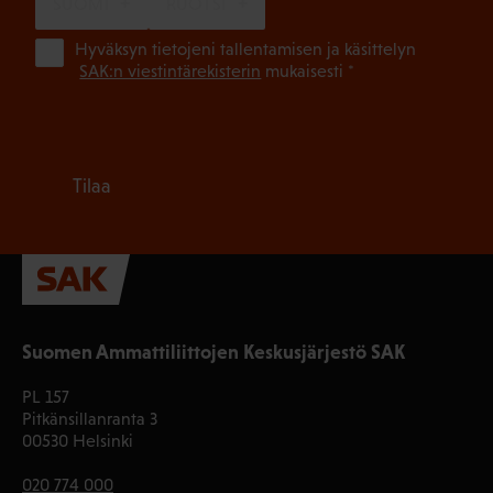
SUOMI
RUOTSI
(Pa
Hyväksyn tietojeni tallentamisen ja käsittelyn
SAK:n viestintärekisterin
mukaisesti *
Tilaa
Suomen Ammattiliittojen Keskusjärjestö SAK
PL 157
Pitkänsillanranta 3
00530 Helsinki
020 774 000