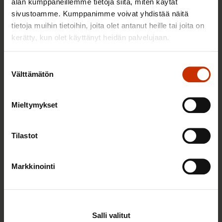
Sinua saattaa myös kiinnostaa
alan kumppaneillemme tietoja siitä, miten käytät
sivustoamme. Kumppanimme voivat yhdistää näitä
tietoja muihin tietoihin, joita olet antanut heille tai joita on
AY-LIIKE SUOMESSA JA MAAILMALLA
kerätty, kun olet käyttänyt heidän palvelujaan.
Suostumuksen
Välttämätön
valinta
Mieltymykset
Tilastot
25.6.2026 10:35
Markkinointi
Työelämän ammattilaiset: Panemme olutta,
jonka takana voimme ylpeänä seisoa
Salli valitut