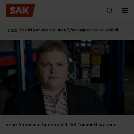
Hyppää
sisältöön
s
Näistä puhutaan
Uutiset
Työnantaja toivoo opiskelijoil…
a
k
·
f
i
veho Automaan huoltopäällikkö Tommi Haapanen.