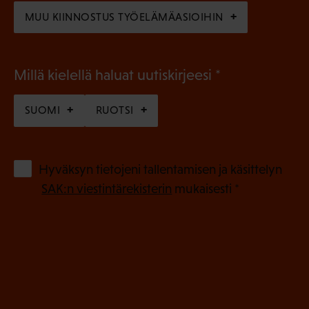
)
MUU KIINNOSTUS TYÖELÄMÄASIOIHIN
(
Millä kielellä haluat uutiskirjeesi
P
SUOMI
RUOTSI
a
k
o
(
Hyväksyn tietojeni tallentamisen ja käsittelyn
P
l
SAK:n viestintärekisterin
mukaisesti *
a
l
k
i
o
n
l
e
l
i
n