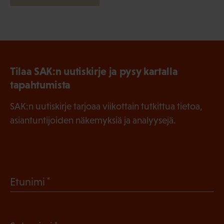
Tilaa SAK:n uutiskirje ja pysy kartalla
tapahtumista
SAK:n uutiskirje tarjoaa viikottain tutkittua tietoa,
asiantuntijoiden näkemyksiä ja analyysejä.
(
Etunimi
P
a