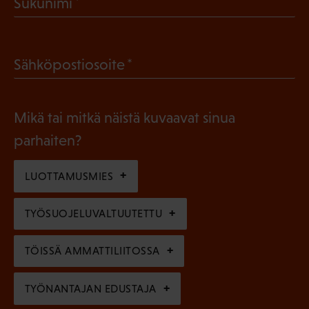
(
Sukunimi
k
P
o
a
l
(
Sähköpostiosoite
k
l
P
o
i
a
l
Mikä tai mitkä näistä kuvaavat sinua
n
k
l
parhaiten?
e
o
i
n
l
LUOTTAMUSMIES
n
)
l
e
TYÖSUOJELUVALTUUTETTU
i
n
n
)
TÖISSÄ AMMATTILIITOSSA
e
n
TYÖNANTAJAN EDUSTAJA