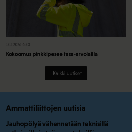
13.2.2026 6:30
Kokoomus pinkkipesee tasa-arvolailla
Kaikki uutiset
Ammattiliittojen uutisia
Jauhopölyä vähennetään teknisillä