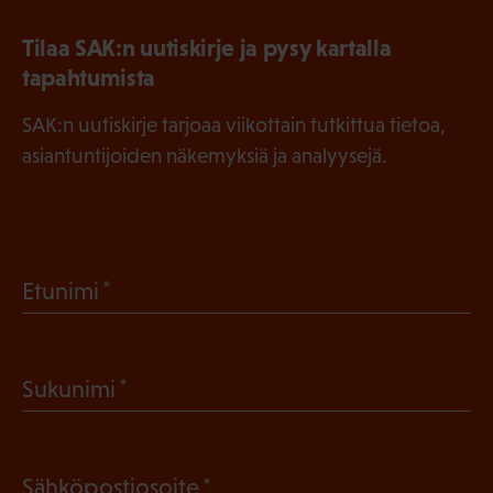
Tilaa SAK:n uutiskirje ja pysy kartalla
tapahtumista
SAK:n uutiskirje tarjoaa viikottain tutkittua tietoa,
asiantuntijoiden näkemyksiä ja analyysejä.
(
Etunimi
P
a
(
Sukunimi
k
P
o
a
l
(
Sähköpostiosoite