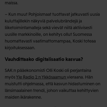
maissa.
– Kun muut Pohjoismaat tuottavat jatkuvasti uusia
kuluttajillekin näkyviä palvelubrändejä ja
liiketoimintamalleja sekä vievät niitä aktiivisesti
uusille markkinoille, on kehitys ollut Suomessa
huomattavasti vaatimattomampaa, Koski toteaa
kirjoituksessaan.
Vauhdittaako digitalisaatio kasvua?
SAK:n pääekonomisti Olli Koski oli perjantaina
myös
Yle Radio 1:n Ykkösaamun
vieraana. Hän
muistutti ohjelmassa, että kasvun hidastuminen on
länsimaalainen trendi, johon vaikuttaa kehittyvien
maiden ikärakenne.