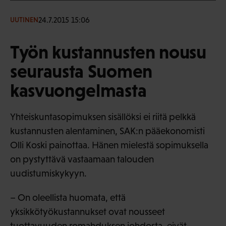
24.7.2015 15:06
UUTINEN
Työn kustannusten nousu
seurausta Suomen
kasvuongelmasta
Yhteiskuntasopimuksen sisällöksi ei riitä pelkkä
kustannusten alentaminen, SAK:n pääekonomisti
Olli Koski painottaa. Hänen mielestä sopimuksella
on pystyttävä vastaamaan talouden
uudistumiskykyyn.
– On oleellista huomata, että
yksikkötyökustannukset ovat nousseet
tuottavuuden romahduksen johdosta, eivät