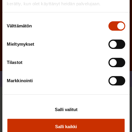
kerätty, kun olet käyttänyt heidän palvelujaan.
Suostumuksen
Välttämätön
valinta
Tilaa
Mieltymykset
Tilastot
Jaa
Markkinointi
Sinua saattaa myös kiinnostaa
Salli valitut
TASA-ARVO JA YHDENVERTAISUUS
Salli kaikki