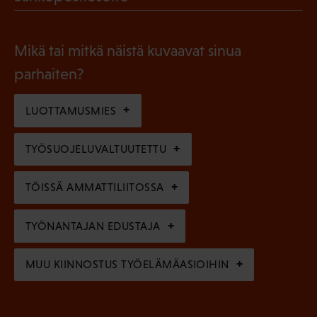
k
l
P
o
i
a
l
Mikä tai mitkä näistä kuvaavat sinua
n
k
l
parhaiten?
e
o
i
n
l
LUOTTAMUSMIES
n
)
l
e
TYÖSUOJELUVALTUUTETTU
i
n
n
)
TÖISSÄ AMMATTILIITOSSA
e
n
TYÖNANTAJAN EDUSTAJA
)
MUU KIINNOSTUS TYÖELÄMÄASIOIHIN