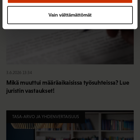
Vain välttämättömät
3.6.2026 13:34
Mikä muuttui määräaikaisissa työsuhteissa? Lue
juristin vastaukset!
TASA-ARVO JA YHDENVERTAISUUS