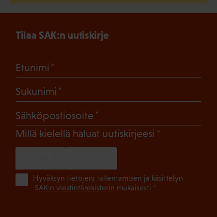
Tilaa SAK:n uutiskirje
(Pakollinen)
Etunimi
(Pakollinen)
Sukunimi
(Pakollinen)
Sähköpostiosoite
(Pakollinen)
Millä kielellä haluat uutiskirjeesi
SUOMI
RUOTSI
(Pa
Hyväksyn tietojeni tallentamisen ja käsittelyn
SAK:n viestintärekisterin
mukaisesti *