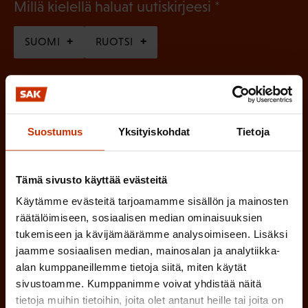
(
Millä kielellä haluat uutiskirjeesi
P
SUOMI
RUOTSI
a
k
o
(
Hyväksyn tietojeni tallentamisen ja käsittelyn
P
l
SAK:n viestintärekisterin
mukaisesti *
Suostumus
Yksityiskohdat
Tietoja
a
l
k
i
o
Tämä sivusto käyttää evästeitä
n
l
Käytämme evästeitä tarjoamamme sisällön ja mainosten
e
l
räätälöimiseen, sosiaalisen median ominaisuuksien
i
n
tukemiseen ja kävijämäärämme analysoimiseen. Lisäksi
n
jaamme sosiaalisen median, mainosalan ja analytiikka-
)
e
alan kumppaneillemme tietoja siitä, miten käytät
n
sivustoamme. Kumppanimme voivat yhdistää näitä
tietoja muihin tietoihin, joita olet antanut heille tai joita on
)