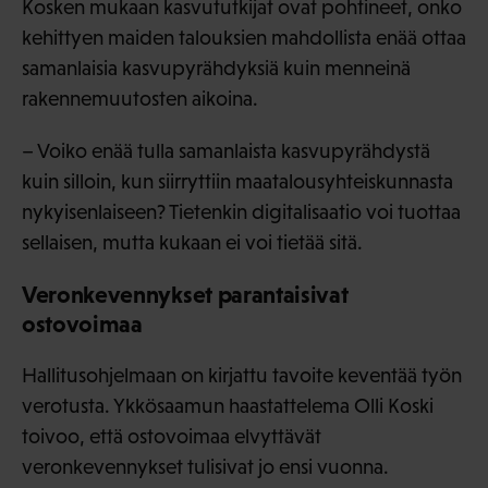
Kosken mukaan kasvututkijat ovat pohtineet, onko
kehittyen maiden talouksien mahdollista enää ottaa
samanlaisia kasvupyrähdyksiä kuin menneinä
rakennemuutosten aikoina.
– Voiko enää tulla samanlaista kasvupyrähdystä
kuin silloin, kun siirryttiin maatalousyhteiskunnasta
nykyisenlaiseen? Tietenkin digitalisaatio voi tuottaa
sellaisen, mutta kukaan ei voi tietää sitä.
Veronkevennykset parantaisivat
ostovoimaa
Hallitusohjelmaan on kirjattu tavoite keventää työn
verotusta. Ykkösaamun haastattelema Olli Koski
toivoo, että ostovoimaa elvyttävät
veronkevennykset tulisivat jo ensi vuonna.