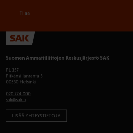
Tilaa
Suomen Ammattiliittojen Keskusjärjestö SAK
PL 157
Pitkänsillanranta 3
00530 Helsinki
020 774 000
sak@sak.fi
LISÄÄ YHTEYSTIETOJA