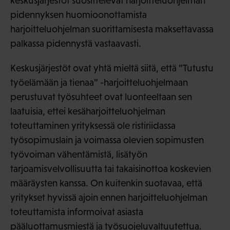
keskusjärjestöt suosittelevat harjoitteluohjelman
pidennyksen huomioonottamista
harjoitteluohjelman suorittamisesta maksettavassa
palkassa pidennystä vastaavasti.
Keskusjärjestöt ovat yhtä mieltä siitä, että ”Tutustu
työelämään ja tienaa” -harjoitteluohjelmaan
perustuvat työsuhteet ovat luonteeltaan sen
laatuisia, ettei kesäharjoitteluohjelman
toteuttaminen yrityksessä ole ristiriidassa
työsopimuslain ja voimassa olevien sopimusten
työvoiman vähentämistä, lisätyön
tarjoamisvelvollisuutta tai takaisinottoa koskevien
määräysten kanssa. On kuitenkin suotavaa, että
yritykset hyvissä ajoin ennen harjoitteluohjelman
toteuttamista informoivat asiasta
pääluottamusmiestä ja työsuojeluvaltuutettua.