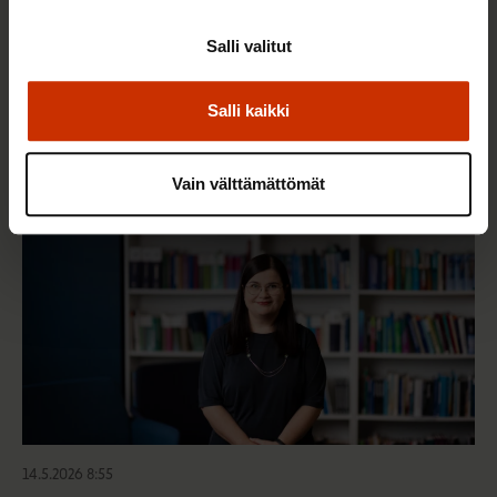
3.6.2026 13:34
Salli valitut
Mikä muuttui määräaikaisissa työsuhteissa? Lue
juristin vastaukset!
Salli kaikki
TASA-ARVO JA YHDENVERTAISUUS
Vain välttämättömät
14.5.2026 8:55