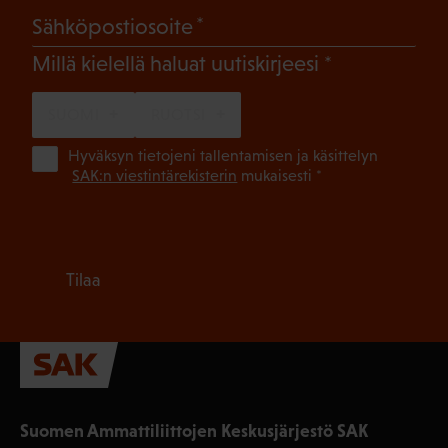
(Pakollinen)
Sähköpostiosoite
(Pakollinen)
Millä kielellä haluat uutiskirjeesi
SUOMI
RUOTSI
(Pa
Hyväksyn tietojeni tallentamisen ja käsittelyn
SAK:n viestintärekisterin
mukaisesti *
Tilaa
Suomen Ammattiliittojen Keskusjärjestö SAK