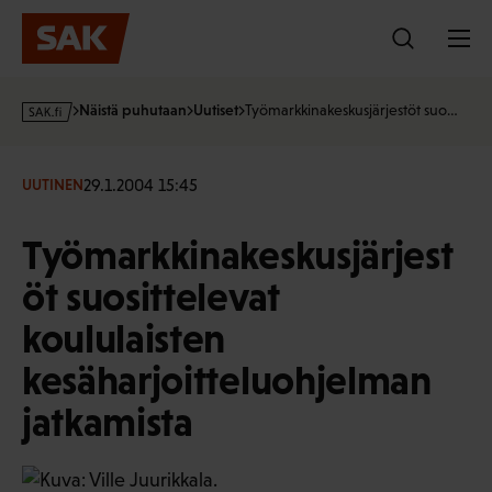
Hyppää
sisältöön
s
Näistä puhutaan
Uutiset
Työmarkkinakeskusjärjestöt suo…
a
k
·
29.1.2004 15:45
UUTINEN
f
i
Työmarkkinakeskusjärjest
öt suosittelevat
koululaisten
kesäharjoitteluohjelman
jatkamista