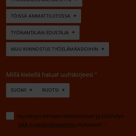
i
n
n
)
TÖISSÄ AMMATTILIITOSSA
e
n
TYÖNANTAJAN EDUSTAJA
)
MUU KIINNOSTUS TYÖELÄMÄASIOIHIN
(
Millä kielellä haluat uutiskirjeesi
P
SUOMI
RUOTSI
a
k
o
(
Hyväksyn tietojeni tallentamisen ja käsittelyn
P
l
SAK:n viestintärekisterin
mukaisesti *
a
l