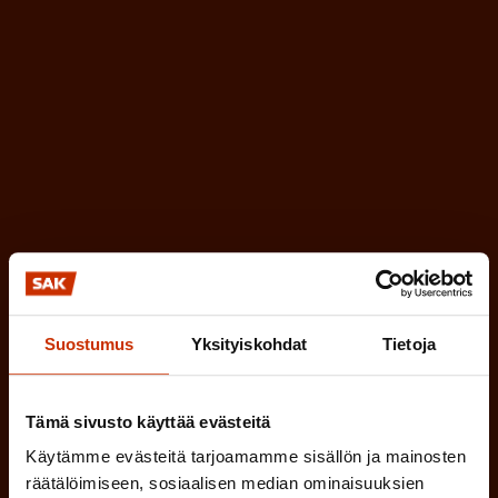
k
i
o
n
l
e
l
i
n
n
)
e
n
)
Suostumus
Yksityiskohdat
Tietoja
Tilaa
Tämä sivusto käyttää evästeitä
Käytämme evästeitä tarjoamamme sisällön ja mainosten
räätälöimiseen, sosiaalisen median ominaisuuksien