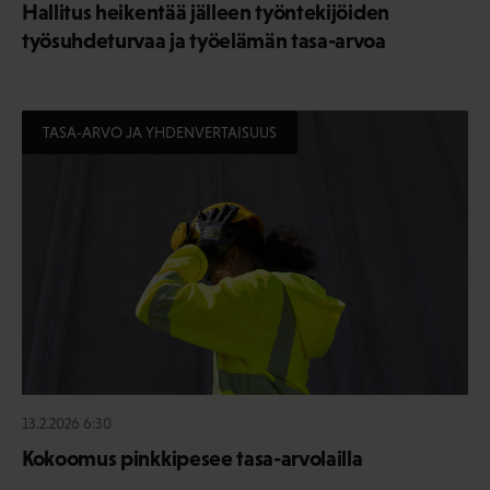
Hallitus heikentää jälleen työntekijöiden
työsuhdeturvaa ja työelämän tasa-arvoa
TASA-ARVO JA YHDENVERTAISUUS
13.2.2026 6:30
Kokoomus pinkkipesee tasa-arvolailla