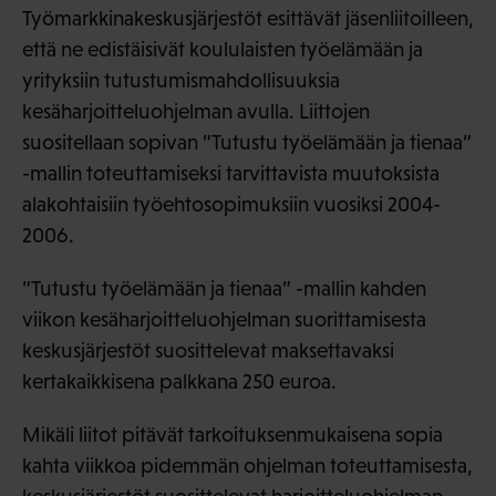
Työmarkkinakeskusjärjestöt esittävät jäsenliitoilleen,
että ne edistäisivät koululaisten työelämään ja
yrityksiin tutustumismahdollisuuksia
kesäharjoitteluohjelman avulla. Liittojen
suositellaan sopivan ”Tutustu työelämään ja tienaa”
-mallin toteuttamiseksi tarvittavista muutoksista
alakohtaisiin työehtosopimuksiin vuosiksi 2004-
2006.
”Tutustu työelämään ja tienaa” -mallin kahden
viikon kesäharjoitteluohjelman suorittamisesta
keskusjärjestöt suosittelevat maksettavaksi
kertakaikkisena palkkana 250 euroa.
Mikäli liitot pitävät tarkoituksenmukaisena sopia
kahta viikkoa pidemmän ohjelman toteuttamisesta,