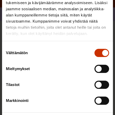
tukemiseen ja kävijämäärämme analysoimiseen. Lisäksi
jaamme sosiaalisen median, mainosalan ja analytiikka-
Jaa
alan kumppaneillemme tietoja siitä, miten käytät
sivustoamme. Kumppanimme voivat yhdistää näitä
tietoja muihin tietoihin, joita olet antanut heille tai joita on
Sinua saattaa myös kiinnostaa
kerätty, kun olet käyttänyt heidän palvelujaan.
Suostumuksen
TASA-ARVO JA YHDENVERTAISUUS
Välttämätön
valinta
Mieltymykset
Tilastot
Markkinointi