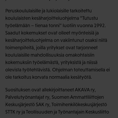
Peruskoululaisille ja lukiolaisille tarkoitettu
koululaisten kesäharjoitteluohjelma ”Tutustu
työelämään – tienaa tonni” luotiin vuonna 1992.
Saadut kokemukset ovat olleet myönteisiä ja
kesäharjoitteluohjelma on vakiintunut osaksi niitä
toimenpiteitä, joilla yritykset ovat tarjonneet
koululaisille mahdollisuuksia omakohtaisiin
kokemuksiin työelämästä, yrityksistä ja niissä
olevista työtehtävistä. Ohjelman toteuttamisella ei
ole tarkoitus korvata normaalia kesätyötä.
Suosituksen ovat allekirjoittaneet AKAVA ry,
Palvelutyönantajat ry, Suomen Ammattiliittojen
Keskusjärjestö SAK ry, Toimihenkilökeskusjärjestö
STTK ry ja Teollisuuden ja Työnantajain Keskusliitto