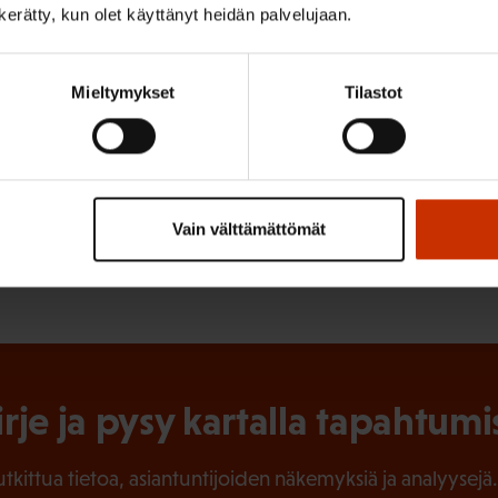
n kerätty, kun olet käyttänyt heidän palvelujaan.
voimaa ja työllisyyttä tukevaa tuloratkaisua, joka jatkaa 
uraavina vuosina, Koski tähdentää.
Mieltymykset
Tilastot
ISTA SISÄLTÖÄ:
Vain välttämättömät
 AIEMMIN
TIEDOTTEET
irje ja pysy kartalla tapahtumi
tutkittua tietoa, asiantuntijoiden näkemyksiä ja analyysejä.