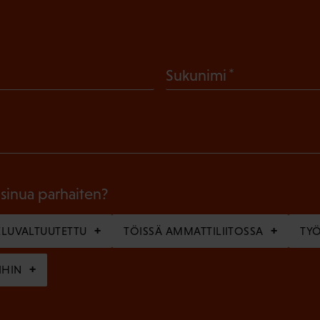
(
Sukunimi
P
a
k
o
l
 sinua parhaiten?
l
LUVALTUUTETTU
TÖISSÄ AMMATTILIITOSSA
TY
i
n
IHIN
e
n