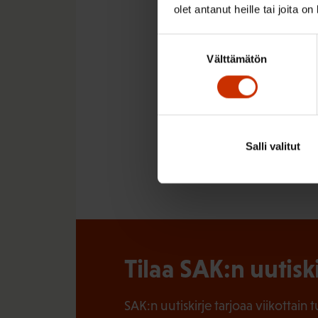
olet antanut heille tai joita o
– Suomi tarvitsee osto
kohentamista myös se
Suostumuksen
Välttämätön
valinta
LÖYDÄ LISÄÄ TÄMÄNKALTA
Salli valitut
TALOUS - VUOSI 2017 JA
Tilaa SAK:n uutisk
SAK:n uutiskirje tarjoaa viikottain 