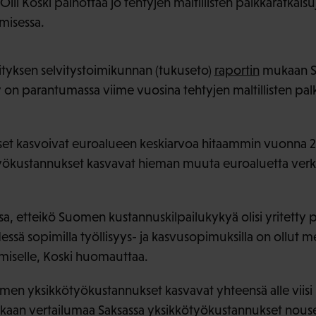
lli Koski painottaa jo tehtyjen maltillisten palkkaratkai
misessa.
ityksen selvitystoimikunnan (tukuseto)
raportin
mukaan 
 on parantumassa viime vuosina tehtyjen maltillisten pa
et kasvoivat euroalueen keskiarvoa hitaammin vuonna 
yökustannukset kasvavat hieman muuta euroaluetta ve
nsa, etteikö Suomen kustannuskilpailukykyä olisi yritetty
sä sopimilla työllisyys- ja kasvusopimuksilla on ollut m
miselle, Koski huomauttaa.
n yksikkötyökustannukset kasvavat yhteensä alle viisi 
kaan vertailumaa Saksassa yksikkötyökustannukset nouse