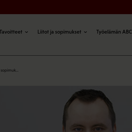
o
Tavoitteet
Liitot ja sopimukset
Työelämän ABC
n sopimuk…