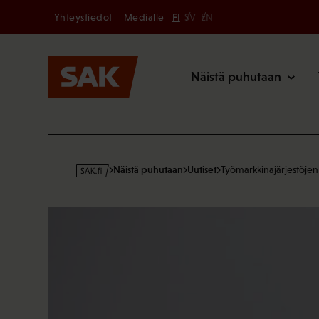
Secondary
Hyppää
Yhteystiedot
Medialle
FI
SV
EN
sisältöön
Päävalikk
Näistä puhutaan
s
Näistä puhutaan
Uutiset
Työmarkkinajärjestöje
a
k
·
f
i