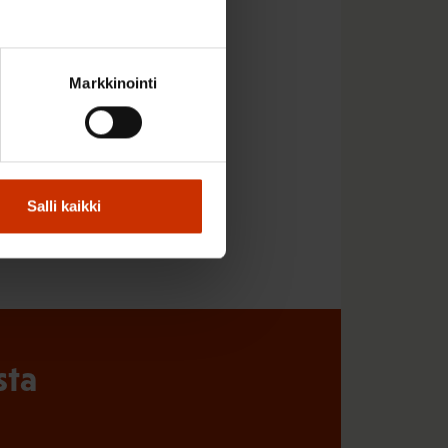
kilpailukyvyn
Markkinointi
Salli kaikki
sta