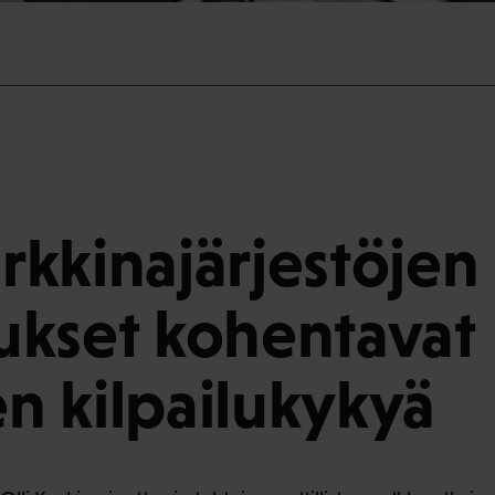
kkinajärjestöjen
kset kohentavat
 kilpailukykyä