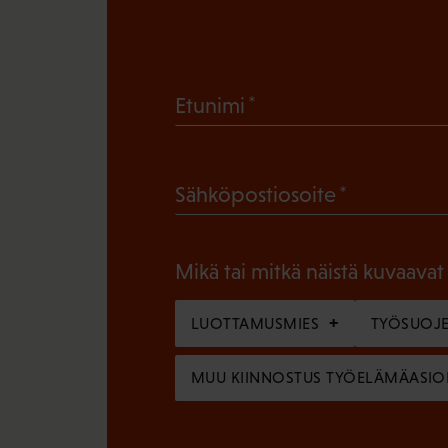
(
Etunimi
P
a
(
Sähköpostiosoite
k
P
o
a
l
Mikä tai mitkä näistä kuvaavat
k
l
o
LUOTTAMUSMIES
TYÖSUOJE
i
l
n
MUU KIINNOSTUS TYÖELÄMÄASIO
l
e
i
n