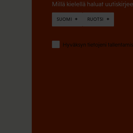
n
Millä kielellä haluat uutiskirjee
)
e
SUOMI
RUOTSI
n
)
Hyväksyn tietojeni tallentamis