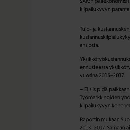
SAK:n pääekonomisti O
kilpailukyvyn paranta
Tulo- ja kustannuskeh
kustannuskilpailukyky
ansiosta.
Yksikkötyökustannuks
ennusteessa yksikköt
vuosina 2015–2017.
– Ei siis pidä paikkaa
Työmarkkinoiden yhdes
kilpailukyvyn kohene
Raportin mukaan Suome
2013–2017. Samaan ai