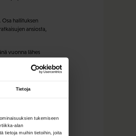
 Osa hallituksen
atkaisujen ansiosta,
änä vuonna lähes
seen sekä erityisesti
sen korotukseen.
Tietoja
vuodelle oli
la myös työllisyyttä.
 ominaisuuksien tukemiseen
stuisi työllisyyden
tiikka-alan
ietoja muihin tietoihin, joita