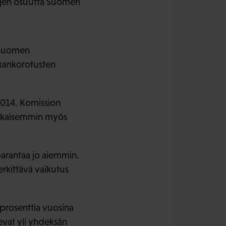
sujen osuutta Suomen
Suomen
lkankorotusten
2014. Komission
rkkaisemmin myös
 parantaa jo aiemmin.
erkittävä vaikutus
prosenttia vuosina
vat yli yhdeksän