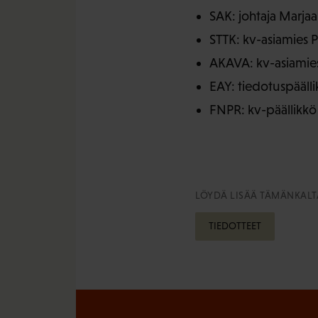
SAK: johtaja Marja
STTK: kv-asiamies 
AKAVA: kv-asiamies
EAY: tiedotuspäälli
FNPR: kv-päällikkö
LÖYDÄ LISÄÄ TÄMÄNKALTA
TIEDOTTEET