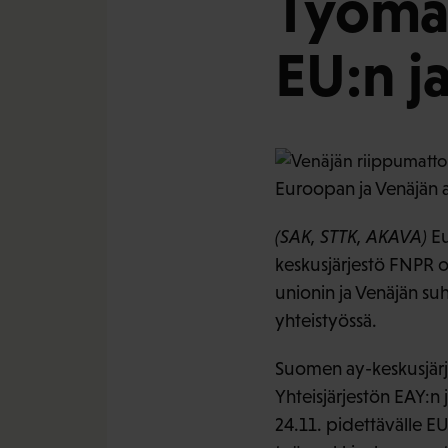
Työma
EU:n j
Euroopan ja Venäjän a
(SAK, STTK, AKAVA)
Eu
keskusjärjestö FNPR 
unionin ja Venäjän suht
yhteistyössä.
Suomen ay-keskusjärje
Yhteisjärjestön EAY:n 
24.11. pidettävälle 