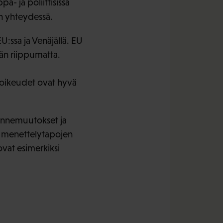
- ja poliittisissa
 yhteydessä.
U:ssa ja Venäjällä. EU
ään riippumatta.
soikeudet ovat hyvä
kennemuutokset ja
n menettelytapojen
 ovat esimerkiksi