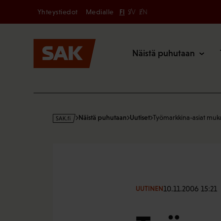
Secondary
Hyppää
Yhteystiedot
Medialle
FI
SV
EN
sisältöön
Päävalikk
Näistä puhutaan
s
Näistä puhutaan
Uutiset
Työmarkkina-asiat muk
a
k
·
f
i
10.11.2006 15:21
UUTINEN