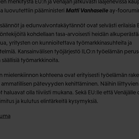
merkitystä EU:n ja Venäjän jatkuvasti laajenevissa kauppa
Matti Vanhaselle
a luovutettiin pääministeri
ay-foorumin
ännöt ja edunvalvontakäytännöt ovat selvästi erilaisia E
yöntekijöitä kohdellaan tasa-arvoisesti heidän alkuperäst
eilua, yritysten on kunnioitettava työmarkkinasuhteita ja
elmiä. Kansainvälisen työjärjestö ILO:n työelämän peru
 säällisiä työmarkkinoita.
sen mielenkiinnon kohteena ovat erityisesti työelämän ra
 ammatillisen pätevyyden kehittäminen. Näihin liittyvie
t haluavat olla tiiviisti mukana. Sekä EU:lle että Venäjälle
mitus ja kulutus elintärkeitä kysymyksiä.
suma