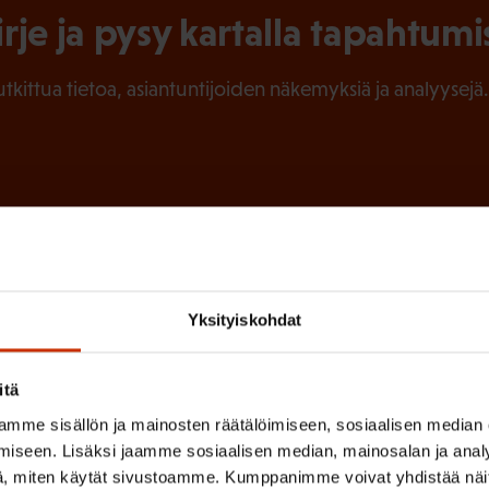
irje ja pysy kartalla tapahtumi
tutkittua tietoa, asiantuntijoiden näkemyksiä ja analyysejä.
(
Sukunimi
P
a
Yksityiskohdat
k
o
itä
l
 sinua parhaiten?
mme sisällön ja mainosten räätälöimiseen, sosiaalisen median
l
iseen. Lisäksi jaamme sosiaalisen median, mainosalan ja analy
LUVALTUUTETTU
TÖISSÄ AMMATTILIITOSSA
TY
i
, miten käytät sivustoamme. Kumppanimme voivat yhdistää näitä t