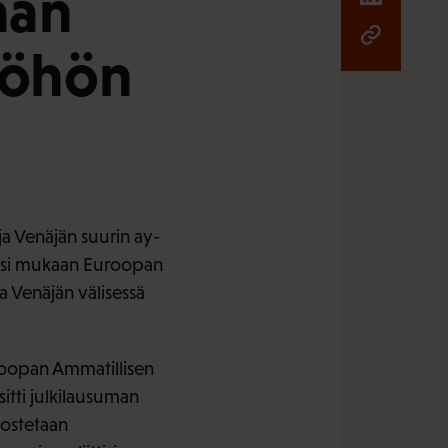
aan
yöhön
a Venäjän suurin ay-
eksi mukaan Euroopan
ja Venäjän välisessä
roopan Ammatillisen
itti julkilausuman
rostetaan