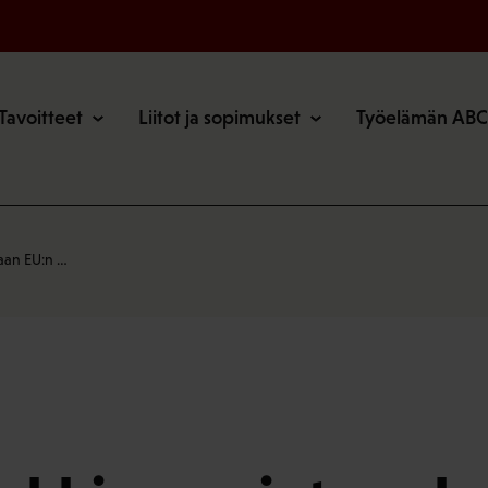
o
Tavoitteet
Liitot ja sopimukset
Työelämän ABC
aan EU:n …