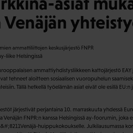
rkkina-asiat muk
a Venäjän yhteist
y-liike Helsingissä
rooppalaisen ammattiyhdistysliikkeen kattojärjestö EAY j
ovat tehneet aloitteen sosiaalisen vuoropuhelun saamis
eisiin. Tällä hetkellä työelämän asiat eivät ole esillä EU:n 
stöt järjestivät perjantaina 10. marraskuuta yhdessä Eu
ja Venäjän FNPR:n kanssa Helsingissä ay-foorumin, joka es
EU&#;8211Venäjä-huippukokoukselle. Julkilausumassa ko