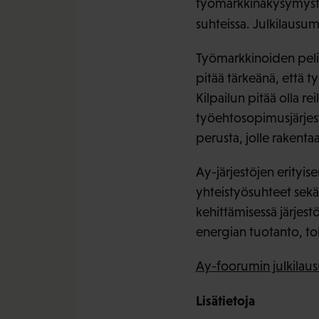
työmarkkinakysymysten 
suhteissa. Julkilausum
Työmarkkinoiden pelisä
pitää tärkeänä, että t
Kilpailun pitää olla r
työehtosopimusjärjest
perusta, jolle rakentaa
Ay-järjestöjen erityi
yhteistyösuhteet sekä
kehittämisessä järjestö
energian tuotanto, toi
Ay-foorumin julkilau
Lisätietoja