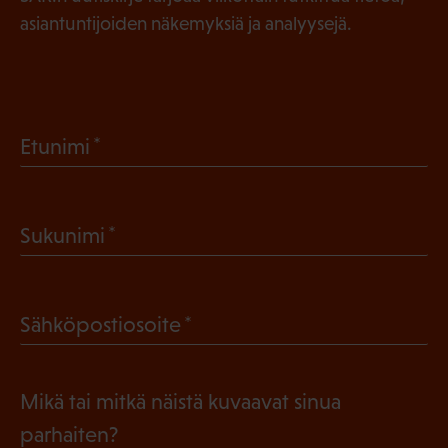
asiantuntijoiden näkemyksiä ja analyysejä.
(
Etunimi
P
a
(
Sukunimi
k
P
o
a
l
(
Sähköpostiosoite
k
l
P
o
i
a
l
Mikä tai mitkä näistä kuvaavat sinua
n
k
l
parhaiten?
e