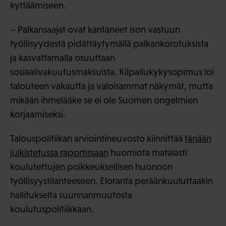
kyttäämiseen.
– Palkansaajat ovat kantaneet ison vastuun
työllisyydestä pidättäytymällä palkankorotuksista
ja kasvattamalla osuuttaan
sosiaalivakuutusmaksuista. Kilpailukykysopimus loi
talouteen vakautta ja valoisammat näkymät, mutta
mikään ihmelääke se ei ole Suomen ongelmien
korjaamiseksi.
Talouspolitiikan arviointineuvosto kiinnittää
tänään
julkistetussa raportissaan
huomiota matalasti
koulutettujen poikkeuksellisen huonoon
työllisyystilanteeseen. Eloranta peräänkuuluttaakin
hallitukselta suunnanmuutosta
koulutuspolitiikkaan.