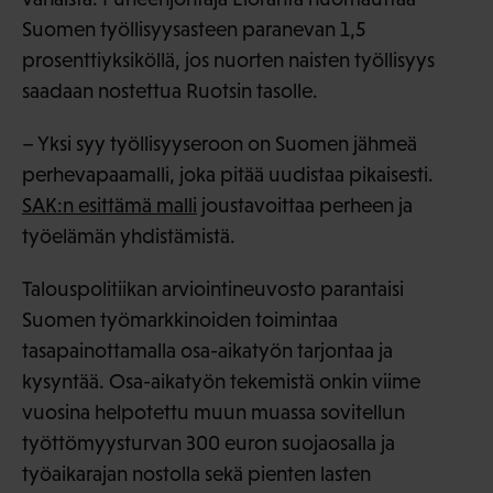
Suomen työllisyysasteen paranevan 1,5
prosenttiyksiköllä, jos nuorten naisten työllisyys
saadaan nostettua Ruotsin tasolle.
– Yksi syy työllisyyseroon on Suomen jähmeä
perhevapaamalli, joka pitää uudistaa pikaisesti.
SAK:n esittämä malli
joustavoittaa perheen ja
työelämän yhdistämistä.
Talouspolitiikan arviointineuvosto parantaisi
Suomen työmarkkinoiden toimintaa
tasapainottamalla osa-aikatyön tarjontaa ja
kysyntää. Osa-aikatyön tekemistä onkin viime
vuosina helpotettu muun muassa sovitellun
työttömyysturvan 300 euron suojaosalla ja
työaikarajan nostolla sekä pienten lasten