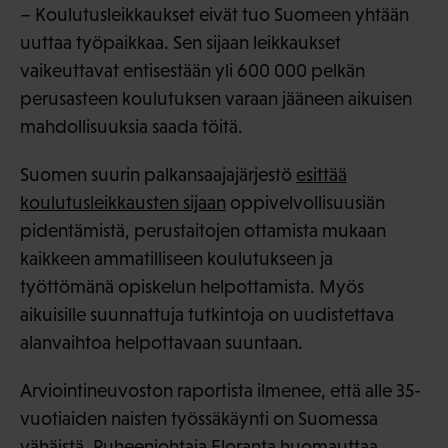
– Koulutusleikkaukset eivät tuo Suomeen yhtään
uuttaa työpaikkaa. Sen sijaan leikkaukset
vaikeuttavat entisestään yli 600 000 pelkän
perusasteen koulutuksen varaan jääneen aikuisen
mahdollisuuksia saada töitä.
Suomen suurin palkansaajajärjestö
esittää
koulutusleikkausten sijaan
oppivelvollisuusiän
pidentämistä, perustaitojen ottamista mukaan
kaikkeen ammatilliseen koulutukseen ja
työttömänä opiskelun helpottamista. Myös
aikuisille suunnattuja tutkintoja on uudistettava
alanvaihtoa helpottavaan suuntaan.
Arviointineuvoston raportista ilmenee, että alle 35-
vuotiaiden naisten työssäkäynti on Suomessa
vähäistä. Puheenjohtaja Eloranta huomauttaa