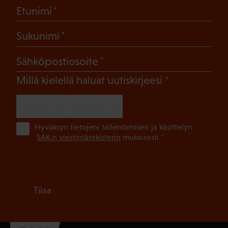
(Pakollinen)
Etunimi
(Pakollinen)
Sukunimi
(Pakollinen)
Sähköpostiosoite
(Pakollinen)
Millä kielellä haluat uutiskirjeesi
SUOMI
RUOTSI
(Pa
Hyväksyn tietojeni tallentamisen ja käsittelyn
SAK:n viestintärekisterin
mukaisesti *
Tilaa