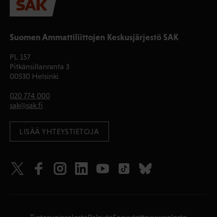
Suomen Ammattiliittojen Keskusjärjestö SAK
PL 157
Pitkänsillanranta 3
00530 Helsinki
020 774 000
sak@sak.fi
LISÄÄ YHTEYSTIETOJA