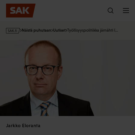
Hyppää
sisältöön
s
Näistä puhutaan
Uutiset
Työllisyyspolitiikka jämähti l…
a
k
·
f
i
Jarkko Eloranta