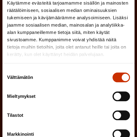
Käytämme evästeitä tarjoamamme sisällön ja mainosten
o
(
Hyväksyn tietojeni tallentamisen ja käsittelyn
räätälöimiseen, sosiaalisen median ominaisuuksien
P
l
SAK:n viestintärekisterin
mukaisesti *
tukemiseen ja kävijämäärämme analysoimiseen. Lisäksi
a
jaamme sosiaalisen median, mainosalan ja analytiikka-
l
k
alan kumppaneillemme tietoja siitä, miten käytät
i
sivustoamme. Kumppanimme voivat yhdistää näitä
o
n
tietoja muihin tietoihin, joita olet antanut heille tai joita on
l
kerätty, kun olet käyttänyt heidän palvelujaan.
e
l
i
n
Suostumuksen
n
)
Välttämätön
valinta
e
n
Mieltymykset
)
Tilastot
Markkinointi
Tilaa