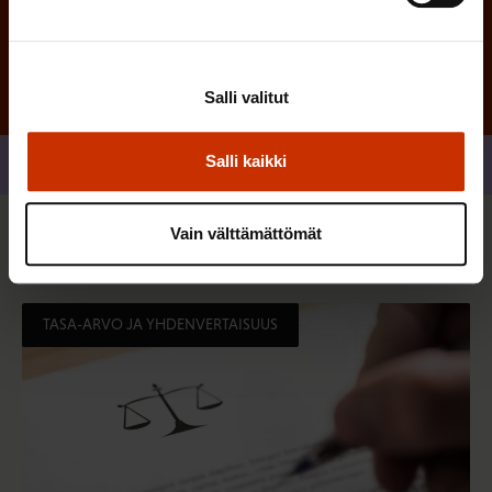
Salli valitut
Salli kaikki
Jaa
Vain välttämättömät
Sinua saattaa myös kiinnostaa
TASA-ARVO JA YHDENVERTAISUUS