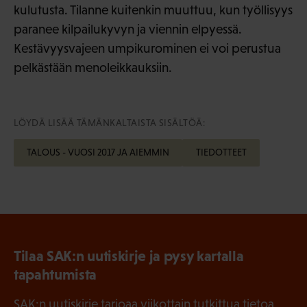
kulutusta. Tilanne kuitenkin muuttuu, kun työllisyys
paranee kilpailukyvyn ja viennin elpyessä.
Kestävyysvajeen umpikurominen ei voi perustua
pelkästään menoleikkauksiin.
LÖYDÄ LISÄÄ TÄMÄNKALTAISTA SISÄLTÖÄ:
TALOUS - VUOSI 2017 JA AIEMMIN
TIEDOTTEET
Tilaa SAK:n uutiskirje ja pysy kartalla
tapahtumista
SAK:n uutiskirje tarjoaa viikottain tutkittua tietoa,