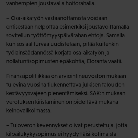
vanhempien joustavalla hoitorahalla.
– Osa-aikatyön vastaanottamista voidaan
entisestään helpottaa esimerkiksi joustavoittamalla
sovitellun työttömyyspäivärahan ehtoja. Samalla
kun sosiaaliturvaa uudistetaan, pitää kuitenkin
työlainsäädännössä korjata osa-aikatyön ja
nollatuntisopimusten epäkohtia, Eloranta vaatii.
Finanssipolitiikkaa on arviointineuvoston mukaan
tulevina vuosina tiukennettava julkisen talouden
kestävyysvajeen pienentämiseksi. SAK:n mukaan
verotuksen kiristäminen on pidettävä mukana
keinovalikoimassa.
– Tuloveron kevennykset olivat perusteltuja, jotta
kilpailukykysopimus ei hyydyttäisi kotimaista