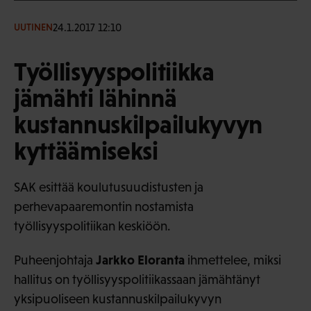
24.1.2017 12:10
UUTINEN
Työllisyyspolitiikka
jämähti lähinnä
kustannuskilpailukyvyn
kyttäämiseksi
SAK esittää koulutusuudistusten ja
perhevapaaremontin nostamista
työllisyyspolitiikan keskiöön.
Jarkko Eloranta
Puheenjohtaja
ihmettelee, miksi
hallitus on työllisyyspolitiikassaan jämähtänyt
yksipuoliseen kustannuskilpailukyvyn