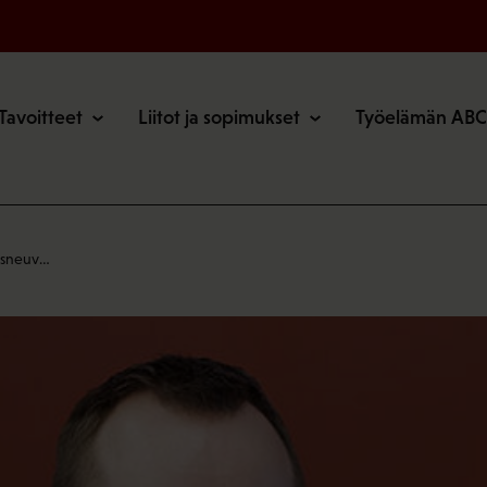
o
Tavoitteet
Liitot ja sopimukset
Työelämän ABC
tusneuv…