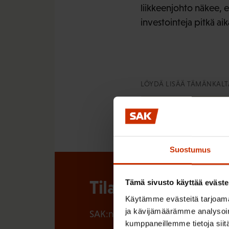
liikkeenjohto näkee, e
investointeja pitkä aik
LÖYDÄ LISÄÄ TÄMÄNKALTA
LUOTTAMUSHENKILÖT
Suostumus
Tilaa SAK:n uutisk
Tämä sivusto käyttää eväste
Käytämme evästeitä tarjoama
ja kävijämäärämme analysoim
SAK:n uutiskirje tarjoaa viikottain 
kumppaneillemme tietoja siitä