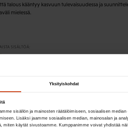
ttä talous kääntyy kasvuun tulevaisuudessa ja suunnittel
aväli mielessä.
ISTA SISÄLTÖÄ:
Yksityiskohdat
irje ja pysy kartalla tapahtumi
itä
mme sisällön ja mainosten räätälöimiseen, sosiaalisen median
iseen. Lisäksi jaamme sosiaalisen median, mainosalan ja analy
tutkittua tietoa, asiantuntijoiden näkemyksiä ja analyysejä.
, miten käytät sivustoamme. Kumppanimme voivat yhdistää näitä t