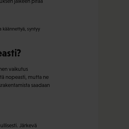
uksen jälkeen pitää
a käännettyä, syntyy
asti?
inen vaikutus
stä nopeasti, mutta ne
usrakentamista saadaan
llisesti. Järkevä