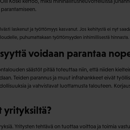
lli Koski kertoo, miksi minihallitusneuvotteluissa juhann
n parantamiseen.
lvästi laskenut ja työttömyys kasvanut. Jos kehitystä ei nyt saad
aloudelle, puhumattakaan työttömyyden inhimillisestä hinnasta.
isyyttä voidaan parantaa nope
ontalouden säästöt pitää toteuttaa niin, että niiden kielte
daan. Teiden parannus ja muut infrahankkeet eivät työlli
llisuuksia ja vahvistavat luottamusta talouteen. Korja
 yrityksiltä?
yksiä. Yritysten tehtävä on tuottaa voittoa ja toimia vastuu