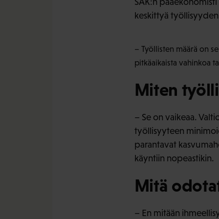
SAK:n pääekonomisti O
keskittyä työllisyyde
– Työllisten määrä on se
pitkäaikaista vahinkoa t
Miten työll
– Se on vaikeaa. Valti
työllisyyteen minimoi
parantavat kasvumahdo
käyntiin nopeastikin.
Mitä odotat
– En mitään ihmeellisy