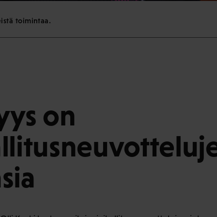
eistä toimintaa.
syys on
llitusneuvotteluj
sia