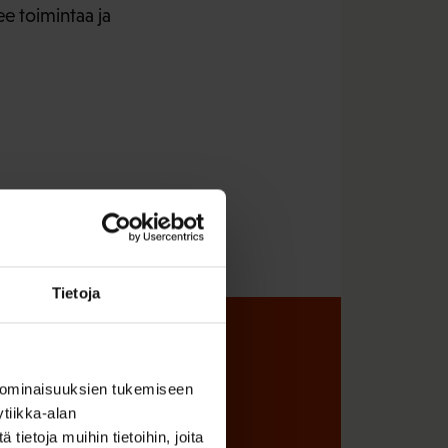
ee toimintaa ja
Tietoja
sta
 ominaisuuksien tukemiseen
tiikka-alan
ietoja muihin tietoihin, joita