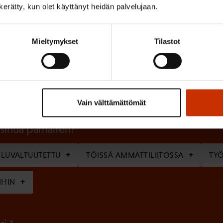
n kerätty, kun olet käyttänyt heidän palvelujaan.
Mieltymykset
Tilastot
(
Sukunimi
P
a
k
Vain välttämättömät
o
l
 sinua parhaiten?
l
LUVALTUUTETTU
TÖISSÄ AMMATTILIITOSSA
TY
i
n
IHIN
e
n