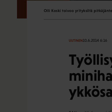
Olli Koski toivoo yrityksiltä pitkäjänt
10.6.2014 6:16
UUTINEN
Työlli
miniha
ykkösa