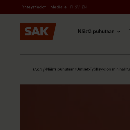
Secondary
Hyppää
Yhteystiedot
Medialle
FI
SV
EN
sisältöön
Päävalikk
Näistä puhutaan
s
Näistä puhutaan
Uutiset
Työllisyys on minihalli
a
k
·
f
i