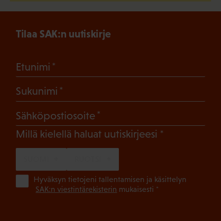
Tilaa SAK:n uutiskirje
(Pakollinen)
Etunimi
(Pakollinen)
Sukunimi
(Pakollinen)
Sähköpostiosoite
(Pakollinen)
Millä kielellä haluat uutiskirjeesi
SUOMI
RUOTSI
(Pa
Hyväksyn tietojeni tallentamisen ja käsittelyn
SAK:n viestintärekisterin
mukaisesti *