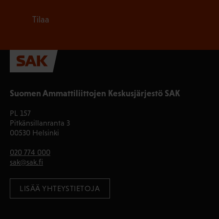
Tilaa
Suomen Ammattiliittojen Keskusjärjestö SAK
PL 157
Pitkänsillanranta 3
00530 Helsinki
020 774 000
sak@sak.fi
LISÄÄ YHTEYSTIETOJA