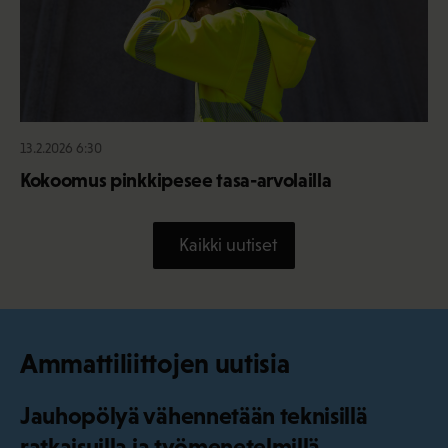
13.2.2026 6:30
Kokoomus pinkkipesee tasa-arvolailla
Kaikki uutiset
Ammattiliittojen uutisia
Jauhopölyä vähennetään teknisillä
ratkaisuilla ja työmenetelmillä