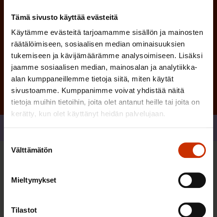
Tämä sivusto käyttää evästeitä
Käytämme evästeitä tarjoamamme sisällön ja mainosten
räätälöimiseen, sosiaalisen median ominaisuuksien
Tilaa
tukemiseen ja kävijämäärämme analysoimiseen. Lisäksi
jaamme sosiaalisen median, mainosalan ja analytiikka-
alan kumppaneillemme tietoja siitä, miten käytät
sivustoamme. Kumppanimme voivat yhdistää näitä
tietoja muihin tietoihin, joita olet antanut heille tai joita on
kerätty, kun olet käyttänyt heidän palvelujaan.
Jaa
Suostumuksen
Välttämätön
valinta
Sinua saattaa myös kiinnostaa
Mieltymykset
TASA-ARVO JA YHDENVERTAISUUS
Tilastot