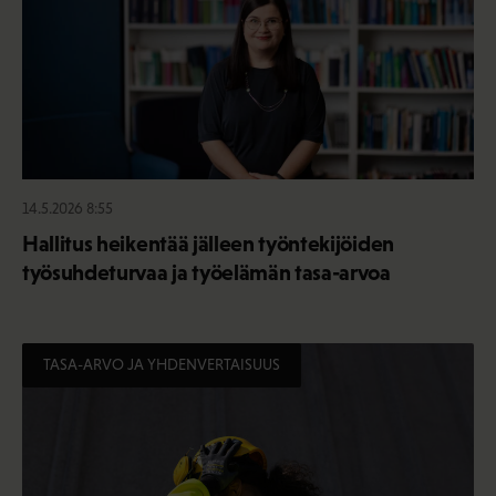
14.5.2026 8:55
Hallitus heikentää jälleen työntekijöiden
työsuhdeturvaa ja työelämän tasa-arvoa
TASA-ARVO JA YHDENVERTAISUUS