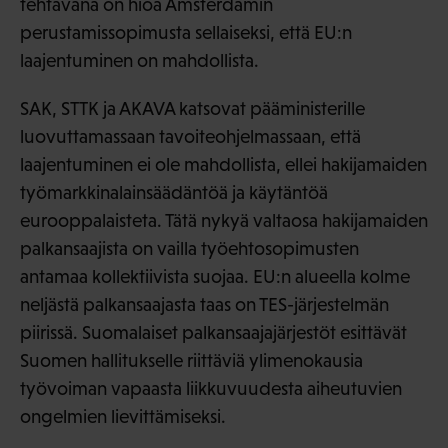
tehtävänä on hioa Amsterdamin
perustamissopimusta sellaiseksi, että EU:n
laajentuminen on mahdollista.
SAK, STTK ja AKAVA katsovat pääministerille
luovuttamassaan tavoiteohjelmassaan, että
laajentuminen ei ole mahdollista, ellei hakijamaiden
työmarkkinalainsäädäntöä ja käytäntöä
eurooppalaisteta. Tätä nykyä valtaosa hakijamaiden
palkansaajista on vailla työehtosopimusten
antamaa kollektiivista suojaa. EU:n alueella kolme
neljästä palkansaajasta taas on TES-järjestelmän
piirissä. Suomalaiset palkansaajajärjestöt esittävät
Suomen hallitukselle riittäviä ylimenokausia
työvoiman vapaasta liikkuvuudesta aiheutuvien
ongelmien lievittämiseksi.