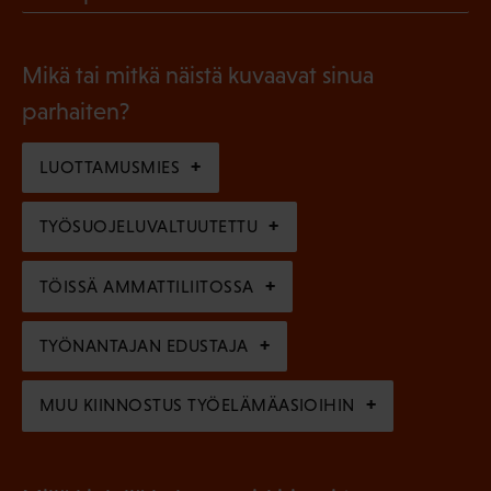
l
P
o
i
a
l
Mikä tai mitkä näistä kuvaavat sinua
n
k
l
parhaiten?
e
o
i
n
l
LUOTTAMUSMIES
n
)
l
e
TYÖSUOJELUVALTUUTETTU
i
n
n
)
TÖISSÄ AMMATTILIITOSSA
e
n
TYÖNANTAJAN EDUSTAJA
)
MUU KIINNOSTUS TYÖELÄMÄASIOIHIN