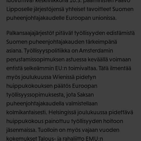
luovuttivat keskiviikkona 10.3. pääministeri Paavo
Lipposelle järjestöjensä yhteiset tavoitteet Suomen
puheenjohtajakaudelle Euroopan unionissa.
Palkansaajajärjestöt pitävät työllisyyden edistämistä
Suomen puheenjohtajakauden tärkeimpänä
asiana. Työllisyyspolitiikka on Amsterdamin
perustamissopimuksen astuessa keväällä voimaan
entistä selkeämmin EU:n toimivaltaa. Tätä ilmentää
myös joulukuussa Wienissä pidetyn
huippukokouksen päätös Euroopan
työllisyyssopimuksesta, jota Saksan
puheenjohtajakaudella valmistellaan
kolmikantaisesti. Helsingissä joulukuussa pidettävä
huippukokous painottuu työllisyyden hoitoon
jäsenmaissa. Tuolloin on myös vajaan vuoden
kokemukset Talous- ja rahaliitto EMU:n