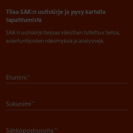
Tilaa SAK:n uutiskirje ja pysy kartalla
tapahtumista
SAK:n uutiskirje tarjoaa viikottain tutkittua tietoa,
asiantuntijoiden näkemyksiä ja analyysejä.
(
Etunimi
P
a
(
Sukunimi
k
P
o
a
l
(
Sähköpostiosoite
k