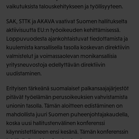
vaikutuksista talouskehitykseen ja työllisyyteen.
SAK, STTK ja AKAVA vaativat Suomen hallitukselta
aktiivisuutta EU:n työoikeuden kehittämisessä.
Loppuvuodesta ajankohtaistuvat tiedottamista ja
kuulemista kansallisella tasolla koskevan direktiivin
valmistelut ja voimassaolevan monikansallisia
yritysneuvostoja edellyttävän direktiivin
uudistaminen.
Erityisen tärkeänä suomalaiset palkansaajajärjestöt
pitävät työelämän perusoikeuksien vahvistamista
unionin tasolla. Tämän aloitteen edistäminen on
mahdollista juuri Suomen puheenjohtajakaudella,
koska uusi hallitustenvälinen konferenssi
käynnistettäneen ensi kesänä. Tämän konferenssin