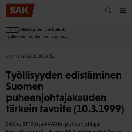
Hyppää
sisältöön
s
Näistä puhutaan
Uutiset
a
Työllisyyden edistäminen Suome…
k
·
f
27.12.2000 14:52
UUTINEN
i
Työllisyyden edistäminen
Suomen
puheenjohtajakauden
tärkein tavoite (10.3.1999)
SAK:n, STTK:n ja AKAVAn puheenjohtajat