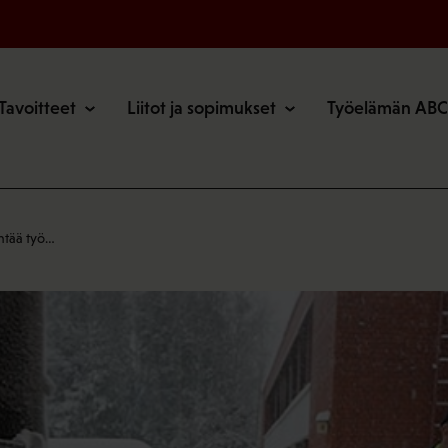
o
Tavoitteet
Liitot ja sopimukset
Työelämän ABC
ntää työ…