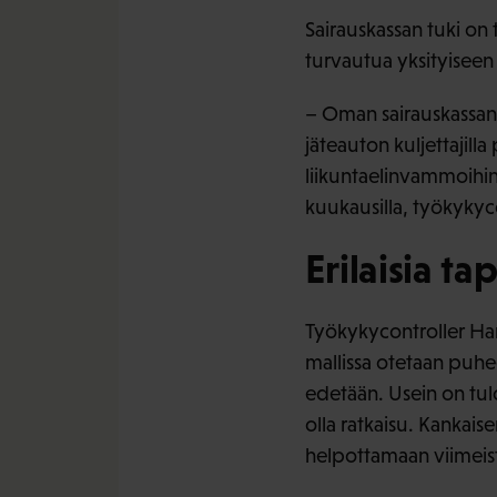
Sairauskassan tuki on tä
turvautua yksityiseen 
– Oman sairauskassan 
jäteauton kuljettajill
liikuntaelinvammoihin 
kuukausilla, työkykyc
Erilaisia ta
Työkykycontroller Ha
mallissa otetaan puhee
edetään. Usein on tulo
olla ratkaisu. Kankai
helpottamaan viimeis