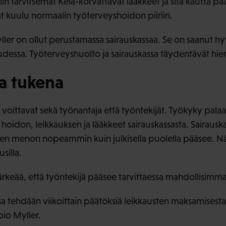
iin tarvitsemat Kela-korvattavat lääkkeet ja sitä kautta pä
vät kuulu normaalin työterveyshoidon piiriin.
er on ollut perustamassa sairauskassaa. Se on saanut h
dessa. Työterveyshuolto ja sairauskassa täydentävät hieno
sa tukena
a voittavat sekä työnantaja että työntekijät. Työkyky pa
 hoidon, leikkauksen ja lääkkeet sairauskassasta. Sairausk
een menon nopeammin kuin julkisella puolella pääsee. Nä
silla.
rkeää, että työntekijä pääsee tarvittaessa mahdollisimm
sa tehdään viikoittain päätöksiä leikkausten maksamisesta
io Myller.