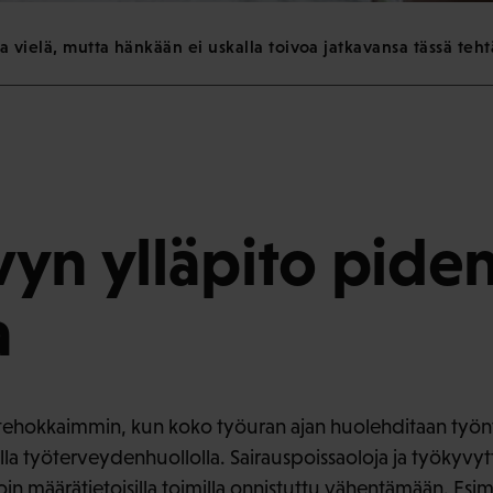
a vielä, mutta hänkään ei uskalla toivoa jatkavansa tässä teh
yn ylläpito pide
a
tehokkaimmin, kun koko työuran ajan huolehditaan työn
alla työterveydenhuollolla. Sairauspoissaoloja ja työkyv
in määrätietoisilla toimilla onnistuttu vähentämään. Esim