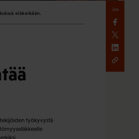
Jaa
tävässä eläkeikään.
ntää
tekijöiden työkyvystä
yttömyyseläkkeelle
erkiksi