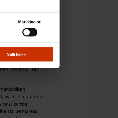
Markkinointi
sti tulosta.
ta ja
tusyhtiöiden kanssa
Salli kaikki
näkyvät
semmin mahdolliset
 mahdollisen
ttavia, niin muutama
östönsä kanssa
iheissa. Se maksaa