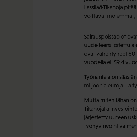
Lassila&Tikanoja pitää
voittavat molemmat, työ
Sairauspoissaolot ovat
uudelleensijoitettu a
ovat vähentyneet 60 p
vuodella eli 59,4 vuo
Työnantaja on säästä
miljoonia euroja. Ja t
Mutta miten tähän on 
Tikanojalla investoin
järjestetty uuteen usk
työhyvinvointivalmenn