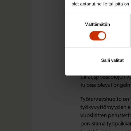
olet antanut heille tai joita o
Suostumuksen
Välttämätön
valinta
työterveyshuolto on s
Salli valitut
on ollut hyötyä. Teho
sairauspoissaolojen 
tulossa olevat ongelma
Työterveyshuolto on t
työkyvyttömyyden ehkä
vuosi sitten perustett
perustama työpaikkaka