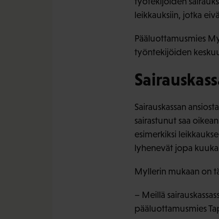
työtekijöiden sairauks
leikkauksiin, jotka ei
Pääluottamusmies Myll
työntekijöiden keskuu
Sairauskas
Sairauskassan ansiost
sairastunut saa oikean
esimerkiksi leikkauks
lyhenevät jopa kuukau
Myllerin mukaan on tä
– Meillä sairauskassas
pääluottamusmies Tap