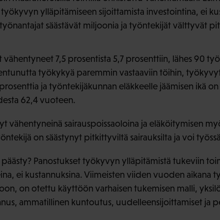
 työkyvyn ylläpitämiseen sijoittamista investointina, ei ku
nantajat säästävät miljoonia ja työntekijät välttyvät pitki
 vähentyneet 7,5 prosentista 5,7 prosenttiin, lähes 90 ty
lentunutta työkykyä paremmin vastaaviin töihin, työkyv
rosenttia ja työntekijäkunnan eläkkeelle jäämisen ikä on
desta 62,4 vuoteen.
nyt vähentyneinä sairauspoissaoloina ja eläköitymisen 
yöntekijä on säästynyt pitkittyviltä sairauksilta ja voi työ
päästy? Panostukset työkyvyn ylläpitämistä tukeviin toim
teina, ei kustannuksina. Viimeisten viiden vuoden aikana 
oon, on otettu käyttöön varhaisen tukemisen malli, yksilö
us, ammatillinen kuntoutus, uudelleensijoittamiset ja pe