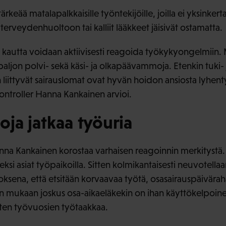
rkeää matalapalkkaisille työntekijöille, joilla ei yksinkertai
terveydenhuoltoon tai kalliit lääkkeet jäisivät ostamatta.
kautta voidaan aktiivisesti reagoida työkykyongelmiin. M
a paljon polvi- sekä käsi- ja olkapäävammoja. Etenkin tuki- 
liittyvät sairauslomat ovat hyvän hoidon ansiosta lyhent
ontroller Hanna Kankainen arvioi.
poja jatkaa työuria
nna Kankainen korostaa varhaisen reagoinnin merkitystä.
ksi asiat työpaikoilla. Sitten kolmikantaisesti neuvotellaa
ksena, että etsitään korvaavaa työtä, osasairauspäiväraha
sen mukaan joskus osa-aikaeläkekin on ihan käyttökelpoine
ten työvuosien työtaakkaa.