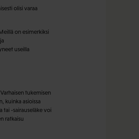
sesti olisi varaa
eillä on esimerkiksi
ja
yneet useilla
 Varhaisen tukemisen
n, kuinka asioissa
 tai -sairauseläke voi
n ratkaisu