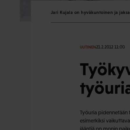
Jari Kujala on hyväkuntoinen ja jaksa
21.2.2012 11:00
UUTINEN
Työkyv
työuri
Työuria pidennetään 
esimerkiksi vaikuttav
jääntiä on monin paiko