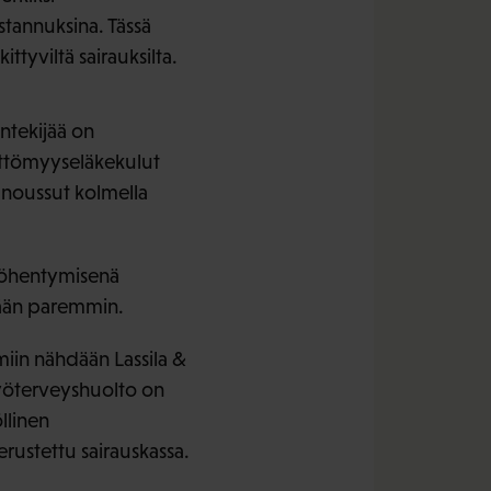
stannuksina. Tässä
ttyviltä sairauksilta.
öntekijää on
yttömyyseläkekulut
 noussut kolmella
myöhentymisenä
ssään paremmin.
iin nähdään Lassila &
työterveyshuolto on
llinen
rustettu sairauskassa.