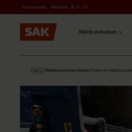
Secondary
Hyppää
Yhteystiedot
Medialle
FI
SV
EN
sisältöön
Päävalikk
Näistä puhutaan
s
Näistä puhutaan
Uutiset
Työkyvyn ylläpito pide
a
k
·
f
i