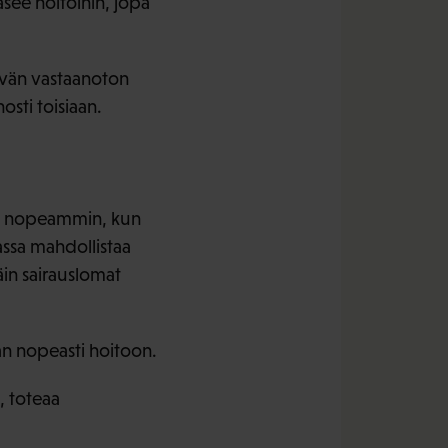
äsee hoitoihin, jopa
yvän vastaanoton
sti toisiaan.
laa nopeammin, kun
assa mahdollistaa
in sairauslomat
an nopeasti hoitoon.
, toteaa