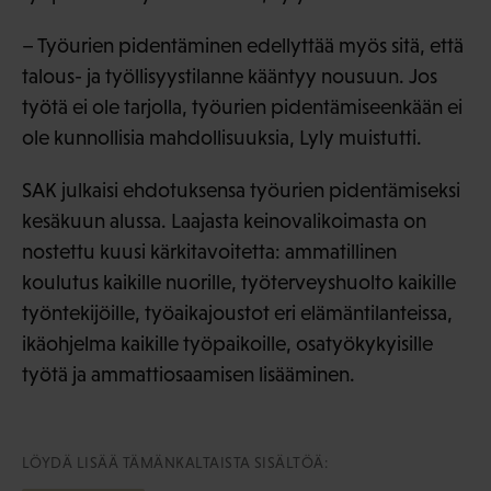
– Työurien pidentäminen edellyttää myös sitä, että
talous- ja työllisyystilanne kääntyy nousuun. Jos
työtä ei ole tarjolla, työurien pidentämiseenkään ei
ole kunnollisia mahdollisuuksia, Lyly muistutti.
SAK julkaisi ehdotuksensa työurien pidentämiseksi
kesäkuun alussa. Laajasta keinovalikoimasta on
nostettu kuusi kärkitavoitetta: ammatillinen
koulutus kaikille nuorille, työterveyshuolto kaikille
työntekijöille, työaikajoustot eri elämäntilanteissa,
ikäohjelma kaikille työpaikoille, osatyökykyisille
työtä ja ammattiosaamisen lisääminen.
LÖYDÄ LISÄÄ TÄMÄNKALTAISTA SISÄLTÖÄ: