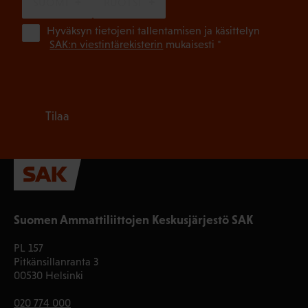
SUOMI
RUOTSI
(Pa
Hyväksyn tietojeni tallentamisen ja käsittelyn
SAK:n viestintärekisterin
mukaisesti *
Tilaa
Suomen Ammattiliittojen Keskusjärjestö SAK
PL 157
Pitkänsillanranta 3
00530 Helsinki
020 774 000