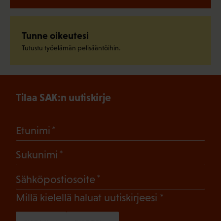
Tunne oikeutesi
Tutustu työelämän pelisääntöihin.
Tilaa SAK:n uutiskirje
(Pakollinen)
Etunimi
(Pakollinen)
Sukunimi
(Pakollinen)
Sähköpostiosoite
(Pakollinen)
Millä kielellä haluat uutiskirjeesi