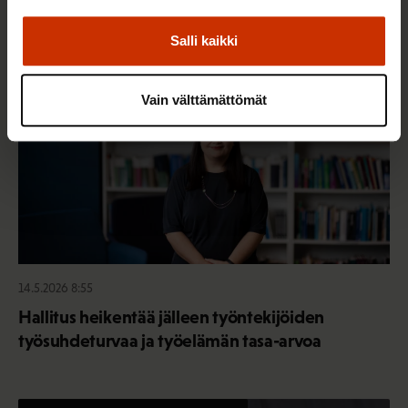
Salli kaikki
TASA-ARVO JA YHDENVERTAISUUS
Vain välttämättömät
14.5.2026 8:55
Hallitus heikentää jälleen työntekijöiden
työsuhdeturvaa ja työelämän tasa-arvoa