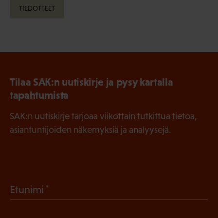
TIEDOTTEET
Tilaa SAK:n uutiskirje ja pysy kartalla
tapahtumista
SAK:n uutiskirje tarjoaa viikottain tutkittua tietoa,
asiantuntijoiden näkemyksiä ja analyysejä.
(
Etunimi
P