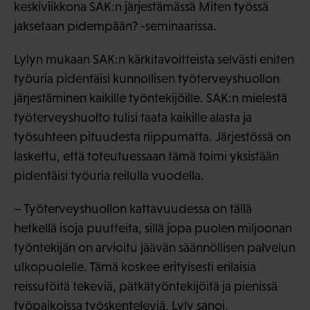
keskiviikkona SAK:n järjestämässä Miten työssä
jaksetaan pidempään? -seminaarissa.
Lylyn mukaan SAK:n kärkitavoitteista selvästi eniten
työuria pidentäisi kunnollisen työterveyshuollon
järjestäminen kaikille työntekijöille. SAK:n mielestä
työterveyshuolto tulisi taata kaikille alasta ja
työsuhteen pituudesta riippumatta. Järjestössä on
laskettu, että toteutuessaan tämä toimi yksistään
pidentäisi työuria reilulla vuodella.
– Työterveyshuollon kattavuudessa on tällä
hetkellä isoja puutteita, sillä jopa puolen miljoonan
työntekijän on arvioitu jäävän säännöllisen palvelun
ulkopuolelle. Tämä koskee erityisesti erilaisia
reissutöitä tekeviä, pätkätyöntekijöitä ja pienissä
työpaikoissa työskenteleviä, Lyly sanoi.