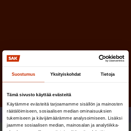
i
n
n
)
e
n
)
Tilaa
Suostumus
Yksityiskohdat
Tietoja
Tämä sivusto käyttää evästeitä
Käytämme evästeitä tarjoamamme sisällön ja mainosten
räätälöimiseen, sosiaalisen median ominaisuuksien
Jaa
tukemiseen ja kävijämäärämme analysoimiseen. Lisäksi
jaamme sosiaalisen median, mainosalan ja analytiikka-