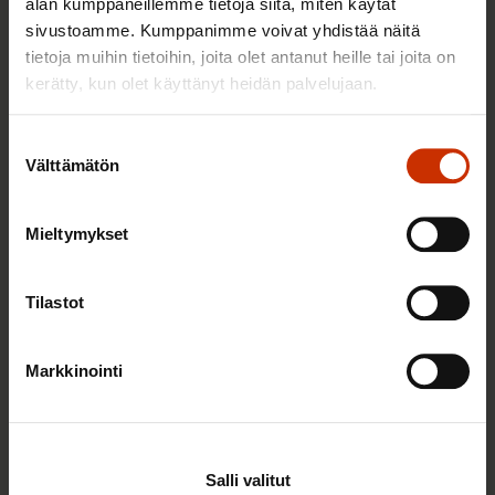
alan kumppaneillemme tietoja siitä, miten käytät
Sinua saattaa myös kiinnostaa
sivustoamme. Kumppanimme voivat yhdistää näitä
tietoja muihin tietoihin, joita olet antanut heille tai joita on
kerätty, kun olet käyttänyt heidän palvelujaan.
TASA-ARVO JA YHDENVERTAISUUS
Suostumuksen
Välttämätön
valinta
Mieltymykset
Tilastot
Markkinointi
3.6.2026 13:34
Mikä muuttui määräaikaisissa työsuhteissa? Lue
juristin vastaukset!
Salli valitut