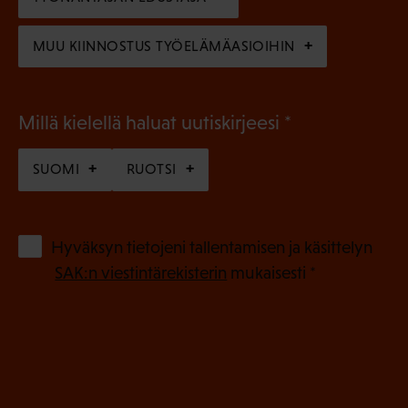
)
MUU KIINNOSTUS TYÖELÄMÄASIOIHIN
(
Millä kielellä haluat uutiskirjeesi
P
SUOMI
RUOTSI
a
k
o
(
Hyväksyn tietojeni tallentamisen ja käsittelyn
P
l
SAK:n viestintärekisterin
mukaisesti *
a
l
k
i
o
n
l
e
l