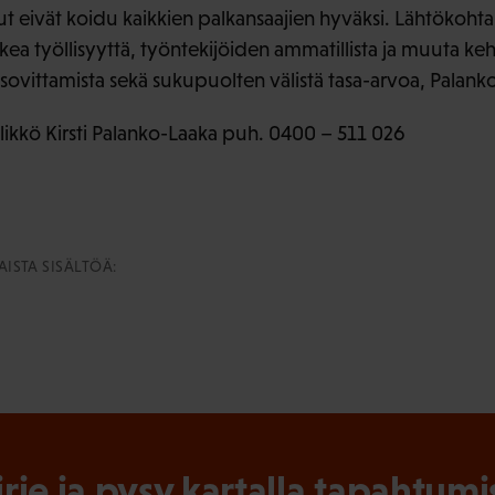
t eivät koidu kaikkien palkansaajien hyväksi. Lähtökohtai
ea työllisyyttä, työntekijöiden ammatillista ja muuta kehi
vittamista sekä sukupuolten välistä tasa-arvoa, Palanko
llikkö Kirsti Palanko-Laaka puh. 0400 – 511 026
ISTA SISÄLTÖÄ:
irje ja pysy kartalla tapahtumi