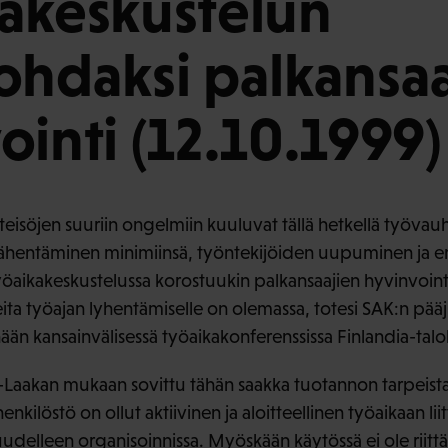
akeskustelun
ohdaksi palkansa
ointi (12.10.1999)
eisöjen suuriin ongelmiin kuuluvat tällä hetkellä työvauh
ähentäminen minimiinsä, työntekijöiden uupuminen ja e
työaikakeskustelussa korostuukin palkansaajien hyvinvoint
a työajan lyhentämiselle on olemassa, totesi SAK:n pääjur
än kansainvälisessä työaikakonferenssissa Finlandia-talol
-Laakan mukaan sovittu tähän saakka tuotannon tarpeista
nkilöstö on ollut aktiivinen ja aloitteellinen työaikaan li
n uudelleen organisoinnissa. Myöskään käytössä ei ole riitt