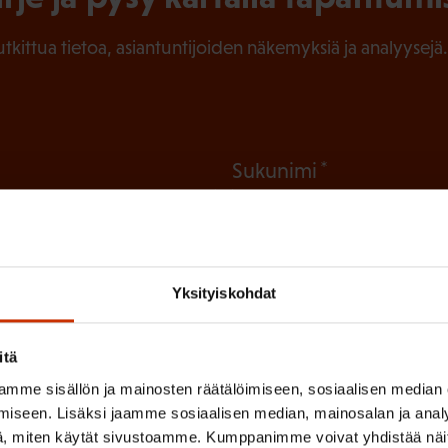
tutkittua tietoa, asiantuntijoiden näkemyksiä ja analyysejä.
(
Sukunimi
P
a
k
Yksityiskohdat
o
l
 sinua parhaiten?
itä
l
LUVALTUUTETTU
TÖISSÄ AMMATTILIITOSSA
TY
mme sisällön ja mainosten räätälöimiseen, sosiaalisen median
i
iseen. Lisäksi jaamme sosiaalisen median, mainosalan ja analy
n
, miten käytät sivustoamme. Kumppanimme voivat yhdistää näitä t
IHIN