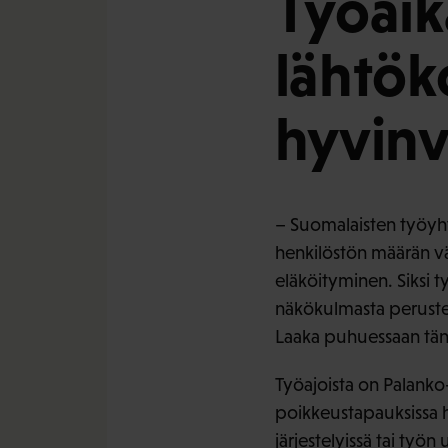
Työaik
lähtök
hyvinv
– Suomalaisten työyht
henkilöstön määrän v
eläköityminen. Siksi 
näkökulmasta perusteit
Laaka puhuessaan tänä
Työajoista on Palanko
poikkeustapauksissa he
järjestelyissä tai työ