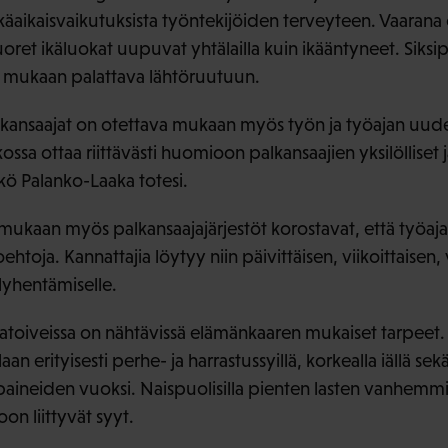
tkäaikaisvaikutuksista työntekijöiden terveyteen. Vaarana
oret ikäluokat uupuvat yhtälailla kuin ikääntyneet. Siksi
 mukaan palattava lähtöruutuun.
kansaajat on otettava mukaan myös työn ja työajan uudel
ossa ottaa riittävästi huomioon palkansaajien yksilölliset j
kö Palanko-Laaka totesi.
 mukaan myös palkansaajajärjestöt korostavat, että työaj
oehtoja. Kannattajia löytyy niin päivittäisen, viikoittaisen,
 lyhentämiselle.
atoiveissa on nähtävissä elämänkaaren mukaiset tarpeet. T
aan erityisesti perhe- ja harrastussyillä, korkealla iällä 
paineiden vuoksi. Naispuolisilla pienten lasten vanhemmi
on liittyvät syyt.