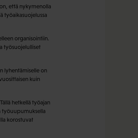
 on, että nykymenolla
pä työaikasuojelussa
leen organisointiin.
a työsuojelulliset
an lyhentämiselle on
 vuosittaisen kuin
ällä hetkellä työajan
sekä työuupumuksella
lla korostuvat