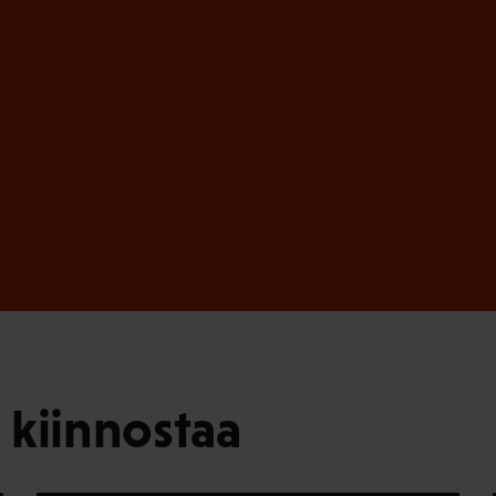
e
n
)
 kiinnostaa