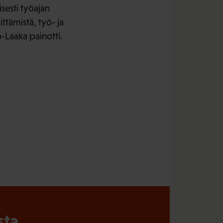
sesti työajan
ttämistä, työ- ja
-Laaka painotti.
sta