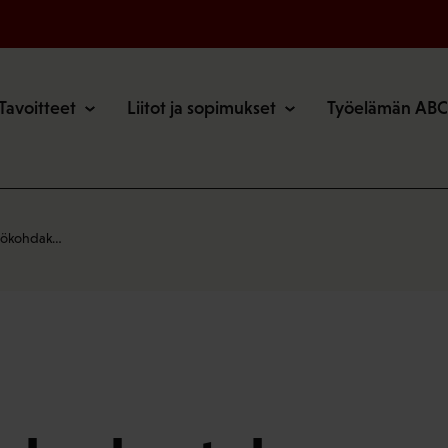
o
Tavoitteet
Liitot ja sopimukset
Työelämän ABC
htökohdak…