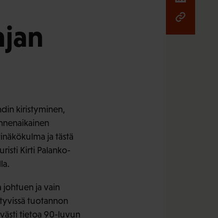
ajan
din kiristyminen,
nnenaikainen
inäkökulma ja tästä
isti Kirti Palanko-
la.
 johtuen ja vain
ittyvissä tuotannon
ävästi tietoa 90-luvun