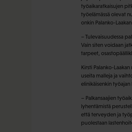
työaikaratkaisujen pi
työelämässä olevat nu
onkin Palanko-Laakan
– Tulevaisuudessa pal
Vain siten voidaan jatk
tarpeet, osastopäällik
Kirsti Palanko-Laakan
useita malleja ja vaiht
elinikäisenkin työajan
– Palkansaajien työaik
lyhentämistä perustell
että terveyden ja työ
puolestaan lastenhoito