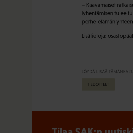
– Kaavamaiset ratkaisu
lyhentämisen tulee tuk
perhe-elämän yhteenso
Lisätietoja: osastopää
LÖYDÄ LISÄÄ TÄMÄNKALTA
TIEDOTTEET
Tilaa SAK:n uutisk