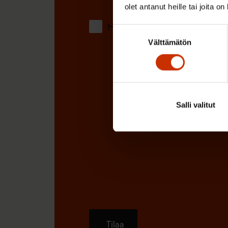
)
olet antanut heille tai joita o
Hyväksyn tietojeni tallentamis
Suostumuksen
Välttämätön
valinta
Salli valitut
Tilaa