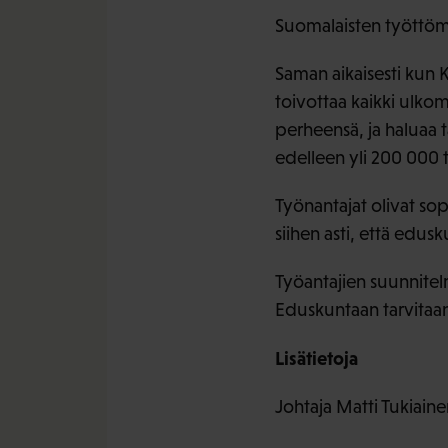
Suomalaisten työttömy
Saman aikaisesti kun K
toivottaa kaikki ulko
perheensä, ja haluaa
edelleen yli 200 000 t
Työnantajat olivat so
siihen asti, että edus
Työantajien suunnitel
Eduskuntaan tarvitaan
Lisätietoja
Johtaja Matti Tukiain