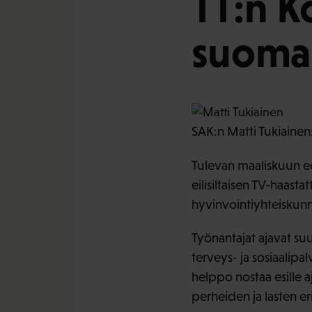
TT:n K
suomal
SAK:n Matti Tukiainen
Tulevan maaliskuun edu
eilisiltaisen TV-haast
hyvinvointiyhteiskun
Työnantajat ajavat suur
terveys- ja sosiaalipa
helppo nostaa esille a
perheiden ja lasten er