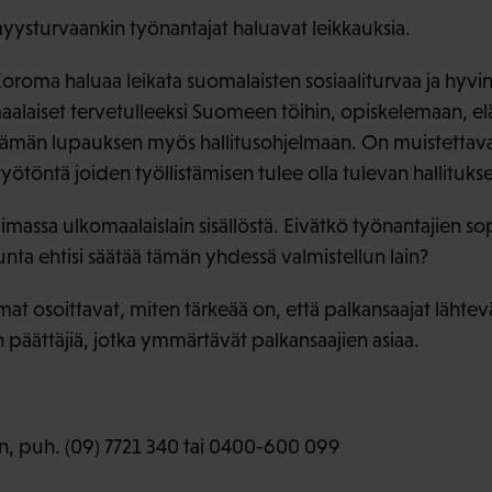
ysturvaankin työnantajat haluavat leikkauksia.
oroma haluaa leikata suomalaisten sosiaaliturvaa ja hyvin
maalaiset tervetulleeksi Suomeen töihin, opiskelemaan, e
 tämän lupauksen myös hallitusohjelmaan. On muistettav
yötöntä joiden työllistämisen tulee olla tulevan hallitukse
pimassa ulkomaalaislain sisällöstä. Eivätkö työnantajien 
kunta ehtisi säätää tämän yhdessä valmistellun lain?
mat osoittavat, miten tärkeää on, että palkansaajat lähte
 päättäjiä, jotka ymmärtävät palkansaajien asiaa.
en, puh. (09) 7721 340 tai 0400-600 099