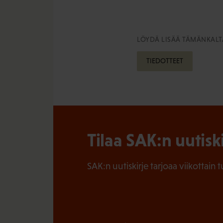
LÖYDÄ LISÄÄ TÄMÄNKALTA
TIEDOTTEET
Tilaa SAK:n uutisk
SAK:n uutiskirje tarjoaa viikottain 