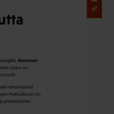
utta
Koroman
saajille.
elman runko on
ntuonti.
aat rahoittaisivat
lujen maksullisuus on
ja pientuloisten