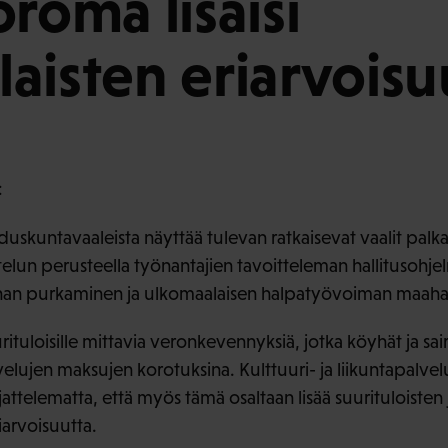
oroma lisäisi
aisten eriarvoisu
:
skuntavaaleista näyttää tulevan ratkaisevat vaalit palkan
attelun perusteella työnantajien tavoitteleman hallitusohj
nan purkaminen ja ulkomaalaisen halpatyövoiman maaha
ituloisille mittavia veronkevennyksiä, jotka köyhät ja sair
lvelujen maksujen korotuksina. Kulttuuri- ja liikuntapalve
jattelematta, että myös tämä osaltaan lisää suurituloisten 
iarvoisuutta.