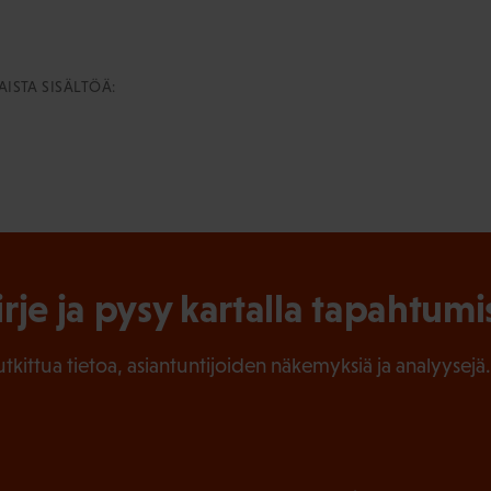
ISTA SISÄLTÖÄ:
irje ja pysy kartalla tapahtumi
tutkittua tietoa, asiantuntijoiden näkemyksiä ja analyysejä.