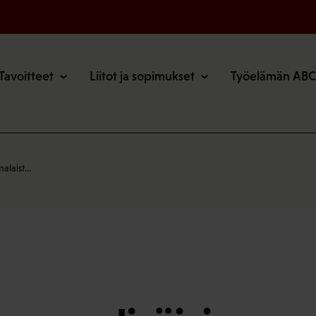
o
Tavoitteet
Liitot ja sopimukset
Työelämän ABC
malaist…