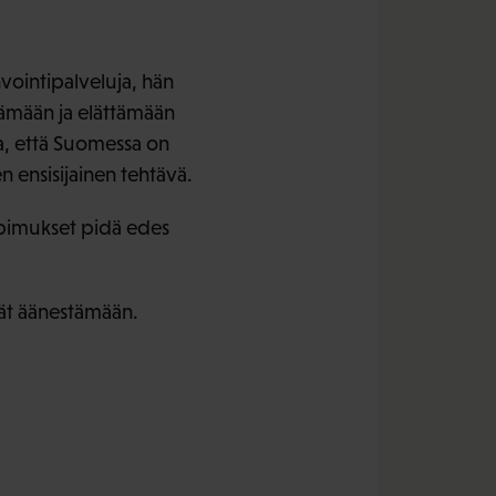
vointipalveluja, hän
lämään ja elättämään
a, että Suomessa on
n ensisijainen tehtävä.
sopimukset pidä edes
vät äänestämään.