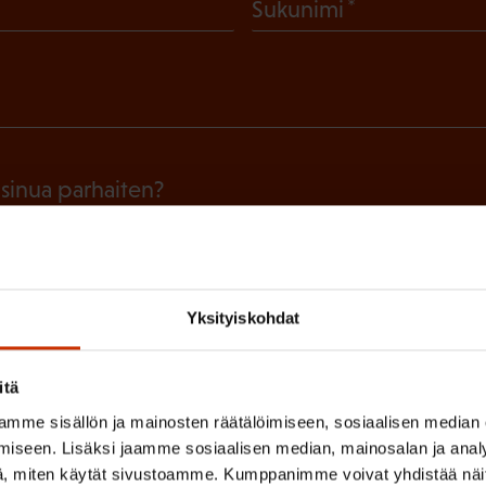
(
Sukunimi
P
a
k
o
l
 sinua parhaiten?
l
LUVALTUUTETTU
TÖISSÄ AMMATTILIITOSSA
TY
i
n
IHIN
Yksityiskohdat
e
n
itä
(
si
)
mme sisällön ja mainosten räätälöimiseen, sosiaalisen median
P
iseen. Lisäksi jaamme sosiaalisen median, mainosalan ja analy
a
, miten käytät sivustoamme. Kumppanimme voivat yhdistää näitä t