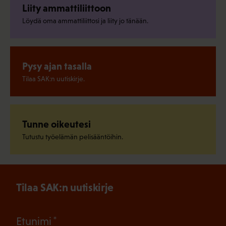
Liity ammattiliittoon
Löydä oma ammattiliittosi ja liity jo tänään.
Pysy ajan tasalla
Tilaa SAK:n uutiskirje.
Tunne oikeutesi
Tutustu työelämän pelisääntöihin.
Tilaa SAK:n uutiskirje
(Pakollinen)
Etunimi