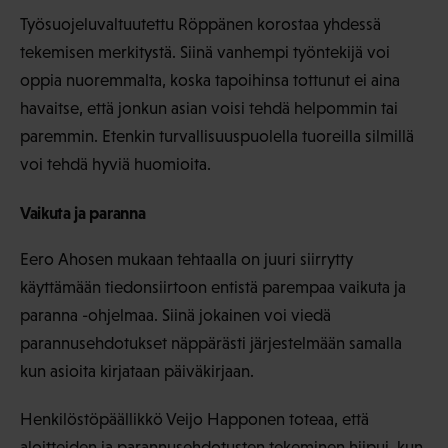
Työsuojeluvaltuutettu Röppänen korostaa yhdessä
tekemisen merkitystä. Siinä vanhempi työntekijä voi
oppia nuoremmalta, koska tapoihinsa tottunut ei aina
havaitse, että jonkun asian voisi tehdä helpommin tai
paremmin. Etenkin turvallisuuspuolella tuoreilla silmillä
voi tehdä hyviä huomioita.
Vaikuta ja paranna
Eero Ahosen mukaan tehtaalla on juuri siirrytty
käyttämään tiedonsiirtoon entistä parempaa vaikuta ja
paranna -ohjelmaa. Siinä jokainen voi viedä
parannusehdotukset näppärästi järjestelmään samalla
kun asioita kirjataan päiväkirjaan.
Henkilöstöpäällikkö Veijo Happonen toteaa, että
aloitteiden ja parannusehdotusten tekeminen hiipui, kun