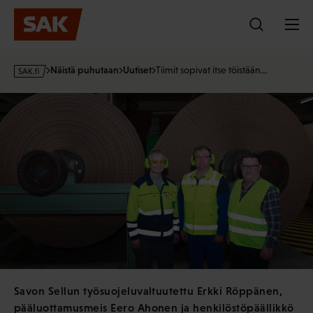
Hyppää
sisältöön
s
Näistä puhutaan
Uutiset
Tiimit sopivat itse töistään…
a
k
·
f
i
Savon Sellun työsuojeluvaltuutettu Erkki Röppänen,
pääluottamusmeis Eero Ahonen ja henkilöstöpäällikkö