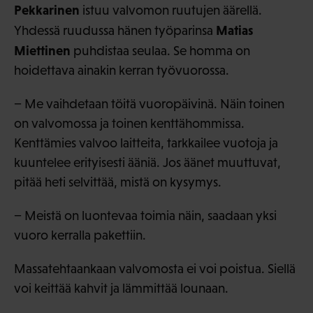
Pekkarinen
istuu valvomon ruutujen äärellä.
Matias
Yhdessä ruudussa hänen työparinsa
Miettinen
puhdistaa seulaa. Se homma on
hoidettava ainakin kerran työvuorossa.
− Me vaihdetaan töitä vuoropäivinä. Näin toinen
on valvomossa ja toinen kenttähommissa.
Kenttämies valvoo laitteita, tarkkailee vuotoja ja
kuuntelee erityisesti ääniä. Jos äänet muuttuvat,
pitää heti selvittää, mistä on kysymys.
− Meistä on luontevaa toimia näin, saadaan yksi
vuoro kerralla pakettiin.
Massatehtaankaan valvomosta ei voi poistua. Siellä
voi keittää kahvit ja lämmittää lounaan.