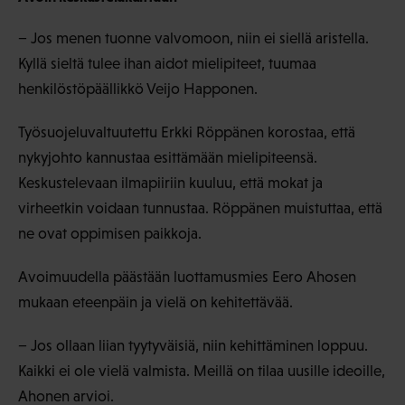
− Jos menen tuonne valvomoon, niin ei siellä aristella.
Kyllä sieltä tulee ihan aidot mielipiteet, tuumaa
henkilöstöpäällikkö Veijo Happonen.
Työsuojeluvaltuutettu Erkki Röppänen korostaa, että
nykyjohto kannustaa esittämään mielipiteensä.
Keskustelevaan ilmapiiriin kuuluu, että mokat ja
virheetkin voidaan tunnustaa. Röppänen muistuttaa, että
ne ovat oppimisen paikkoja.
Avoimuudella päästään luottamusmies Eero Ahosen
mukaan eteenpäin ja vielä on kehitettävää.
− Jos ollaan liian tyytyväisiä, niin kehittäminen loppuu.
Kaikki ei ole vielä valmista. Meillä on tilaa uusille ideoille,
Ahonen arvioi.