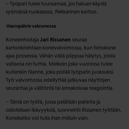
− Työpari tulee tuuraamaa, jos haluan käydä
syömässä ruokalassa, Pekkarinen kertoo.
Vuoropäivin valvomossa
Jari Rissanen
Koneenhoitaja
seuraa
kartonkitehtaan konevalvomossa, kun tietokone
ajaa prosessia. Vähän väliä piippaa hälytys, joista
valtaosa on turhia. Melkein joka vuorossa tulee
kuitenkin tilanne, joka pistää työparin juoksuksi.
Työ valvomossa edellyttää jatkuvaa näyttöjen
seurantaa ja välitöntä tai ennakoivaa reagointia.
− Tämä on työtä, jossa pelätään pahinta ja
odotellaan ikävyyksiä, luonnehtii Rissanen työtään.
Konekatko voi tulla ihan milloin vain.