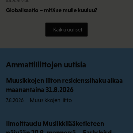
8.4.2026 9:00
Globalisaatio – mitä se mulle kuuluu?
Kaikki uutiset
Ammattiliittojen uutisia
Muusikkojen liiton residenssihaku alkaa
maanantaina 31.8.2026
Muusikkojen liitto
7.8.2026
Ilmoittaudu Musiikkilääketieteen
päivään 20.9. mennessä – Early bird -