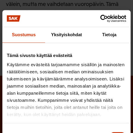
välein, mutta me vaihdetaan vuoropäivin. Tämä
sopii meille paremmin, Jari Rissanen toteaa.
Suostumus
Yksityiskohdat
Tietoja
LÖYDÄ LISÄÄ TÄMÄNKALTAISTA SISÄLTÖÄ:
LUOTTAMUSHENKILÖT
Tämä sivusto käyttää evästeitä
Käytämme evästeitä tarjoamamme sisällön ja mainosten
räätälöimiseen, sosiaalisen median ominaisuuksien
tukemiseen ja kävijämäärämme analysoimiseen. Lisäksi
jaamme sosiaalisen median, mainosalan ja analytiikka-
Tilaa SAK:n uutiskirje ja pysy kartalla
alan kumppaneillemme tietoja siitä, miten käytät
sivustoamme. Kumppanimme voivat yhdistää näitä
tapahtumista
tietoja muihin tietoihin, joita olet antanut heille tai joita on
SAK:n uutiskirje tarjoaa viikottain tutkittua tietoa,
kerätty, kun olet käyttänyt heidän palvelujaan.
asiantuntijoiden näkemyksiä ja analyysejä.
Suostumuksen