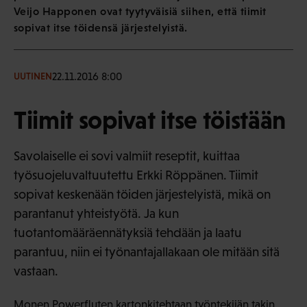
Veijo Happonen ovat tyytyväisiä siihen, että tiimit
sopivat itse töidensä järjestelyistä.
22.11.2016 8:00
UUTINEN
Tiimit sopivat itse töistään
Savolaiselle ei sovi valmiit reseptit, kuittaa
työsuojeluvaltuutettu Erkki Röppänen. Tiimit
sopivat keskenään töiden järjestelyistä, mikä on
parantanut yhteistyötä. Ja kun
tuotantomääräennätyksiä tehdään ja laatu
parantuu, niin ei työnantajallakaan ole mitään sitä
vastaan.
Monen Powerfluten kartonkitehtaan työntekijän takin