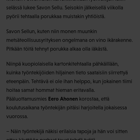
selässä lukee Savon Sellu. Seisokin jälkeisellä viikolla
pyörii tehtaalla porukkaa muistakin yhtiöistä.
Savon Sellun, kuten niin monen muunkin
metsäteollisuusyrityksen ongelmana on vino ikärakenne.
Pitkään töitä tehnyt porukka alkaa olla iäkästä.
Niinpä kuopiolaisella kartonkitehtaalla pähkäillään,
kuinka työntekijöiden hiljainen tieto saataisiin siirrettyä
eteenpäin. Tehtävä ei ole ihan helppo, kun jokainen tiimi
hoitaa samat hommat hieman eritavalla.
Eero Ahonen
Pääluottamusmies
korostaa, että
koulutusaikana työntekijän pitäisi harjoitella jokaisessa
vuorossa.
− Näin työntekijä näkisi erilaisia tapoja ja hän voi sitten