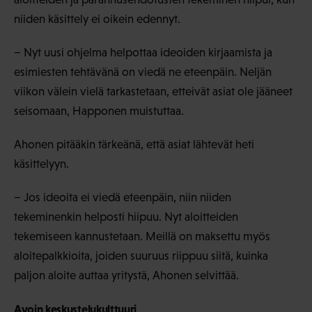
niiden käsittely ei oikein edennyt.
− Nyt uusi ohjelma helpottaa ideoiden kirjaamista ja
esimiesten tehtävänä on viedä ne eteenpäin. Neljän
viikon välein vielä tarkastetaan, etteivät asiat ole jääneet
seisomaan, Happonen muistuttaa.
Ahonen pitääkin tärkeänä, että asiat lähtevät heti
käsittelyyn.
− Jos ideoita ei viedä eteenpäin, niin niiden
tekeminenkin helposti hiipuu. Nyt aloitteiden
tekemiseen kannustetaan. Meillä on maksettu myös
aloitepalkkioita, joiden suuruus riippuu siitä, kuinka
paljon aloite auttaa yritystä, Ahonen selvittää.
Avoin keskustelukulttuuri