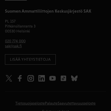
Suomen Ammattiliittojen Keskusjärjestö SAK
PL 157
Pitkänsillanranta 3
00530 Helsinki
020 774 000
sak@sak.fi
LISÄÄ YHTEYSTIETOJA
Tietosuojaseloste
Palaute
Saavutettavuusseloste