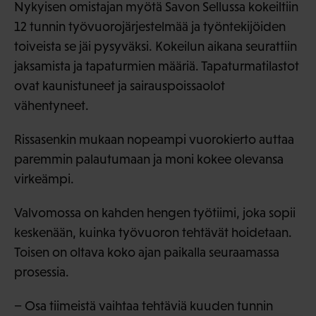
Nykyisen omistajan myötä Savon Sellussa kokeiltiin
12 tunnin työvuorojärjestelmää ja työntekijöiden
toiveista se jäi pysyväksi. Kokeilun aikana seurattiin
jaksamista ja tapaturmien määriä. Tapaturmatilastot
ovat kaunistuneet ja sairauspoissaolot
vähentyneet.
Rissasenkin mukaan nopeampi vuorokierto auttaa
paremmin palautumaan ja moni kokee olevansa
virkeämpi.
Valvomossa on kahden hengen työtiimi, joka sopii
keskenään, kuinka työvuoron tehtävät hoidetaan.
Toisen on oltava koko ajan paikalla seuraamassa
prosessia.
− Osa tiimeistä vaihtaa tehtäviä kuuden tunnin