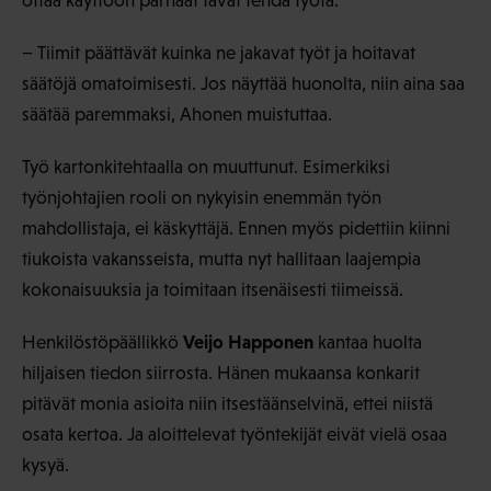
ottaa käyttöön parhaat tavat tehdä työtä.
− Tiimit päättävät kuinka ne jakavat työt ja hoitavat
säätöjä omatoimisesti. Jos näyttää huonolta, niin aina saa
säätää paremmaksi, Ahonen muistuttaa.
Työ kartonkitehtaalla on muuttunut. Esimerkiksi
työnjohtajien rooli on nykyisin enemmän työn
mahdollistaja, ei käskyttäjä. Ennen myös pidettiin kiinni
tiukoista vakansseista, mutta nyt hallitaan laajempia
kokonaisuuksia ja toimitaan itsenäisesti tiimeissä.
Veijo Happonen
Henkilöstöpäällikkö
kantaa huolta
hiljaisen tiedon siirrosta. Hänen mukaansa konkarit
pitävät monia asioita niin itsestäänselvinä, ettei niistä
osata kertoa. Ja aloittelevat työntekijät eivät vielä osaa
kysyä.