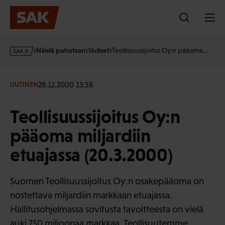
Hyppää
sisältöön
s
Näistä puhutaan
Uutiset
Teollisuussijoitus Oy:n pääoma…
a
k
·
28.12.2000 13:58
UUTINEN
f
i
Teollisuussijoitus Oy:n
pääoma miljardiin
etuajassa (20.3.2000)
Suomen Teollisuussijoitus Oy:n osakepääoma on
nostettava miljardiin markkaan etuajassa.
Hallitusohjelmassa sovitusta tavoitteesta on vielä
auki 750 miljoonaa markkaa. Teollisuutemme