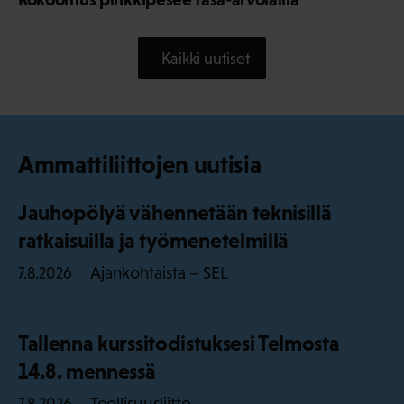
Kaikki uutiset
Ammattiliittojen uutisia
Jauhopölyä vähennetään teknisillä
ratkaisuilla ja työmenetelmillä
Ajankohtaista – SEL
7.8.2026
Tallenna kurssitodistuksesi Telmosta
14.8. mennessä
Teollisuusliitto
7.8.2026