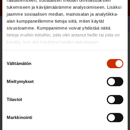
räätälöimiseen, sosiaalisen median ominaisuuksien
tukemiseen ja kävijämäärämme analysoimiseen. Lisäksi
jaamme sosiaalisen median, mainosalan ja analytiikka-
alan kumppaneillemme tietoja siitä, miten käytät
Jaa
sivustoamme. Kumppanimme voivat yhdistää näitä
tietoja muihin tietoihin, joita olet antanut heille tai joita on
kerätty, kun olet käyttänyt heidän palvelujaan.
Sinua saattaa myös kiinnostaa
Suostumuksen
Välttämätön
valinta
TASA-ARVO JA YHDENVERTAISUUS
Mieltymykset
Tilastot
Markkinointi