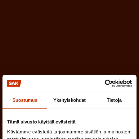
a
l
k
i
o
n
l
e
l
i
n
n
)
e
n
)
Suostumus
Yksityiskohdat
Tietoja
Tilaa
Tämä sivusto käyttää evästeitä
Käytämme evästeitä tarjoamamme sisällön ja mainosten