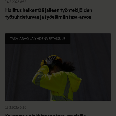
14.5.2026 8:55
Hallitus heikentää jälleen työntekijöiden
työsuhdeturvaa ja työelämän tasa-arvoa
TASA-ARVO JA YHDENVERTAISUUS
13.2.2026 6:30
Kokoomus pinkkipesee tasa-arvolailla