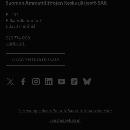
Suomen Ammattiliittojen Keskusjärjestö SAK
PL 157
Pitkänsillanranta 3
00530 Helsinki
020 774 000
sak@sak.fi
LISÄÄ YHTEYSTIETOJA
Tietosuojaseloste
Palaute
Saavutettavuusseloste
Evästeasetukset