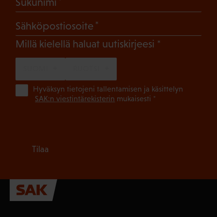
(Pakollinen)
Sukunimi
(Pakollinen)
Sähköpostiosoite
(Pakollinen)
Millä kielellä haluat uutiskirjeesi
SUOMI
RUOTSI
(Pa
Hyväksyn tietojeni tallentamisen ja käsittelyn
SAK:n viestintärekisterin
mukaisesti *
Tilaa