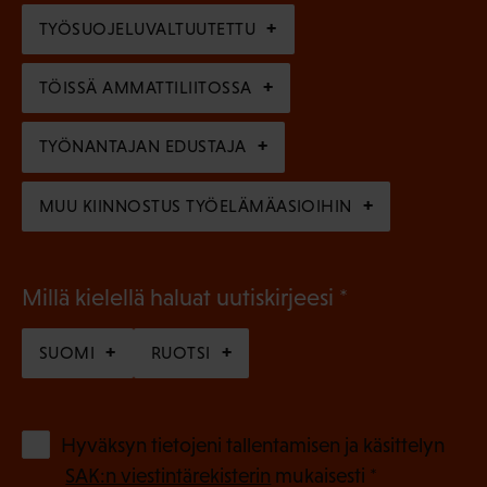
l
e
TYÖSUOJELUVALTUUTETTU
i
n
n
)
TÖISSÄ AMMATTILIITOSSA
e
n
TYÖNANTAJAN EDUSTAJA
)
MUU KIINNOSTUS TYÖELÄMÄASIOIHIN
(
Millä kielellä haluat uutiskirjeesi
P
SUOMI
RUOTSI
a
k
o
(
Hyväksyn tietojeni tallentamisen ja käsittelyn
P
l
SAK:n viestintärekisterin
mukaisesti *