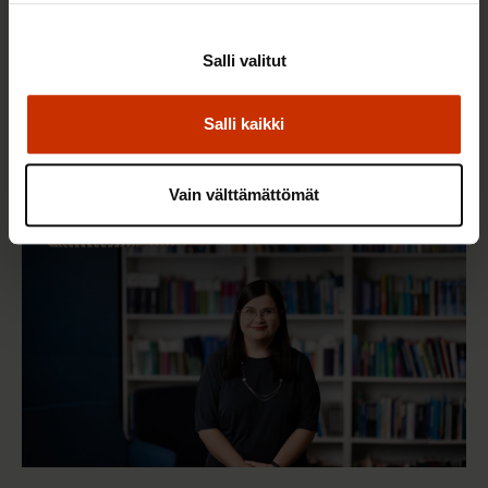
3.6.2026 13:34
Salli valitut
Mikä muuttui määräaikaisissa työsuhteissa? Lue
juristin vastaukset!
Salli kaikki
Vain välttämättömät
TASA-ARVO JA YHDENVERTAISUUS