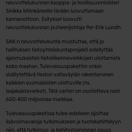
neuvottelukunnan kauppa- ja teollisuusministeri
Sinikka Mönkäreelle tänään luovuttamaan
kannanottoon. Esitykset luovutti
neuvottelukunnan puheenjohtaja Per-Erik Lundh.
SAK:n neuvottelukunta muistuttaa, että jo
hallituksen tietoyhteiskuntaprojekti edellyttää
ajanmukaisten tietoliikenneverkkojen ulottamista
koko maahan. Tulevaisuuspakettiin onkin
sisällytettävä tiedon valtaväylän rakentaminen
kaikkien suomalaisten ulottuville (ns.
laajakaistaverkot). Tätä varten on osoitettava noin
600-800 miljoonaa markkaa.
Tulevaisuuspaketissa tulee edelleen sijoittaa
lisävoimavaroja tutkimukseen ja tuotekehittelyyn
niin, että tutkimus- ja kehitystoiminnan osuus