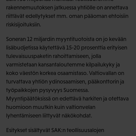
rakennemuutoksen jatkuessa yhtiölle on annettava
riittävät edellytykset mm. oman pääoman ehtoisiin
riskisijoituksiin.
Soneran 12 miljardin myyntituotoista on jo kevään
lisäbudjetissa käytettävä 15-20 prosenttia erityisen
tulevaisuuspaketin rahoittamiseen, jolla
varmistetaan kansantaloutemme kilpailukyky ja
koko väestön korkea osaamistaso. Valtiovallan on
turvattava yhtiön ydinosaamisen, pääkonttorin ja
työpaikkojen pysyvyys Suomessa.
Myyntipäätöksissä on edettävä harkiten ja otettava
huomioon muutkin kuin valtionvelan
lyhentämiseen liittyvät näkökohdat.
Esitykset sisältyvät SAK:n teollisuusalojen