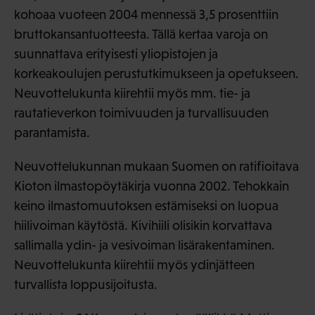
kohoaa vuoteen 2004 mennessä 3,5 prosenttiin
bruttokansantuotteesta. Tällä kertaa varoja on
suunnattava erityisesti yliopistojen ja
korkeakoulujen perustutkimukseen ja opetukseen.
Neuvottelukunta kiirehtii myös mm. tie- ja
rautatieverkon toimivuuden ja turvallisuuden
parantamista.
Neuvottelukunnan mukaan Suomen on ratifioitava
Kioton ilmastopöytäkirja vuonna 2002. Tehokkain
keino ilmastomuutoksen estämiseksi on luopua
hiilivoiman käytöstä. Kivihiili olisikin korvattava
sallimalla ydin- ja vesivoiman lisärakentaminen.
Neuvottelukunta kiirehtii myös ydinjätteen
turvallista loppusijoitusta.