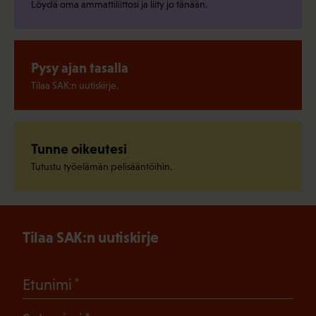
Löydä oma ammattiliittosi ja liity jo tänään.
Pysy ajan tasalla
Tilaa SAK:n uutiskirje.
Tunne oikeutesi
Tutustu työelämän pelisääntöihin.
Tilaa SAK:n uutiskirje
(Pakollinen)
Etunimi