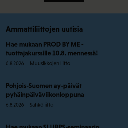
Ammattiliittojen uutisia
Hae mukaan PROD BY ME -
tuottajakurssille 10.8. mennessä!
Muusikkojen liitto
6.8.2026
Pohjois-Suomen ay-päivät
pyhäinpäiväviikonloppuna
Sähköliitto
6.8.2026
Hae mukaan SLURPS-seminaarin