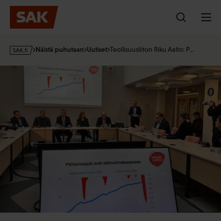
Hyppää
sisältöön
s
Näistä puhutaan
Uutiset
Teollisuusliiton Riku Aalto: P…
a
k
·
f
i