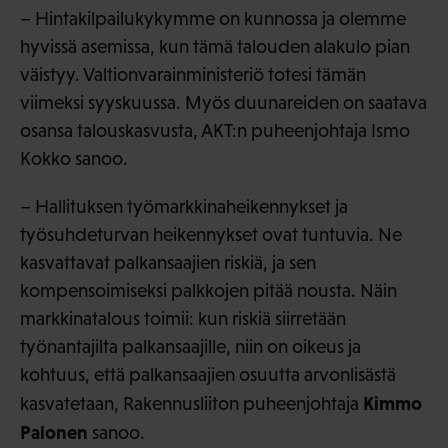
– Hintakilpailukykymme on kunnossa ja olemme
hyvissä asemissa, kun tämä talouden alakulo pian
väistyy. Valtionvarainministeriö totesi tämän
viimeksi syyskuussa. Myös duunareiden on saatava
osansa talouskasvusta, AKT:n puheenjohtaja Ismo
Kokko sanoo.
– Hallituksen työmarkkinaheikennykset ja
työsuhdeturvan heikennykset ovat tuntuvia. Ne
kasvattavat palkansaajien riskiä, ja sen
kompensoimiseksi palkkojen pitää nousta. Näin
markkinatalous toimii: kun riskiä siirretään
työnantajilta palkansaajille, niin on oikeus ja
kohtuus, että palkansaajien osuutta arvonlisästä
Kimmo
kasvatetaan, Rakennusliiton puheenjohtaja
Palonen
sanoo.