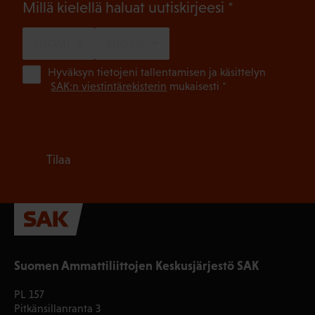
(Pakollinen)
Millä kielellä haluat uutiskirjeesi
SUOMI
RUOTSI
(Pa
Hyväksyn tietojeni tallentamisen ja käsittelyn
SAK:n viestintärekisterin
mukaisesti *
Tilaa
Suomen Ammattiliittojen Keskusjärjestö SAK
PL 157
Pitkänsillanranta 3