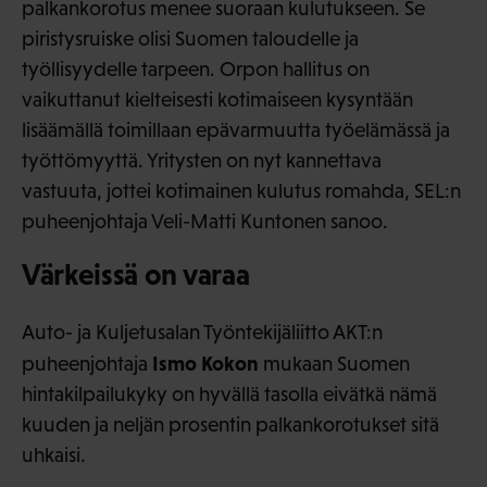
palkankorotus menee suoraan kulutukseen. Se
piristysruiske olisi Suomen taloudelle ja
työllisyydelle tarpeen. Orpon hallitus on
vaikuttanut kielteisesti kotimaiseen kysyntään
lisäämällä toimillaan epävarmuutta työelämässä ja
työttömyyttä. Yritysten on nyt kannettava
vastuuta, jottei kotimainen kulutus romahda, SEL:n
puheenjohtaja Veli-Matti Kuntonen sanoo.
Värkeissä on varaa
Auto- ja Kuljetusalan Työntekijäliitto AKT:n
Ismo Kokon
puheenjohtaja
mukaan Suomen
hintakilpailukyky on hyvällä tasolla eivätkä nämä
kuuden ja neljän prosentin palkankorotukset sitä
uhkaisi.