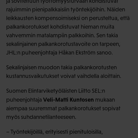
ja soviteltuun työttömyysturvaan kohdistuvat
rajuimmin pienipalkkaisiin työntekijöihin. Näiden
leikkausten kompensoimiseksi on perusteltua, että
palkankorotukset kohdistuvat hieman muita
vahvemmin matalampiin palkkoihin. Sen takia
sekalinjainen palkankorotustavoite on tarpeen,
JHL:n puheenjohtaja Håkan Ekström sanoo.
Sekalinjaisen muodon takia palkankorotusten
kustannusvaikutukset voivat vaihdella aloittain.
Suomen Elintarviketyöläisten Liitto SEL:n
Veli-Matti Kuntosen
puheenjohtaja
mukaan
aiempaa suuremmat palkankorotukset sopivat
myös suhdannetilanteeseen.
– Työntekijöillä, erityisesti pienituloisilla,