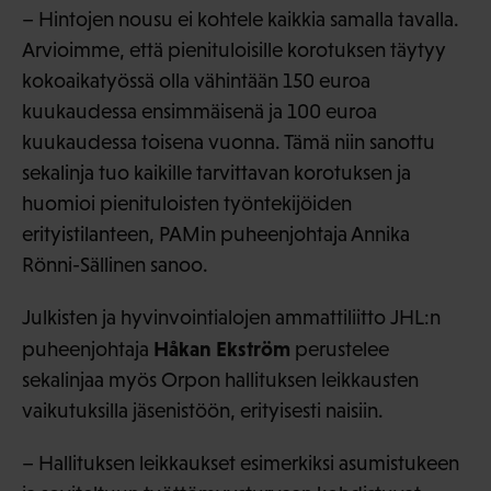
– Hintojen nousu ei kohtele kaikkia samalla tavalla.
Arvioimme, että pienituloisille korotuksen täytyy
kokoaikatyössä olla vähintään 150 euroa
kuukaudessa ensimmäisenä ja 100 euroa
kuukaudessa toisena vuonna. Tämä niin sanottu
sekalinja tuo kaikille tarvittavan korotuksen ja
huomioi pienituloisten työntekijöiden
erityistilanteen, PAMin puheenjohtaja Annika
Rönni-Sällinen sanoo.
Julkisten ja hyvinvointialojen ammattiliitto JHL:n
Håkan Ekström
puheenjohtaja
perustelee
sekalinjaa myös Orpon hallituksen leikkausten
vaikutuksilla jäsenistöön, erityisesti naisiin.
– Hallituksen leikkaukset esimerkiksi asumistukeen