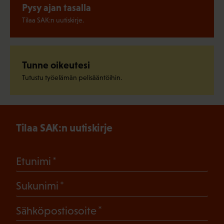
Pysy ajan tasalla
Tilaa SAK:n uutiskirje.
Tunne oikeutesi
Tutustu työelämän pelisääntöihin.
Tilaa SAK:n uutiskirje
(Pakollinen)
Etunimi
(Pakollinen)
Sukunimi
(Pakollinen)
Sähköpostiosoite