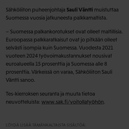
Sauli Väntti
Sähköliiton puheenjohtaja
muistuttaa
Suomessa vuosia jatkuneesta palkkamaltista.
– Suomessa palkankorotukset ovat olleet maltillisia.
Euroopassa palkkaratkaisut ovat jo pitkään olleet
selvästi isompia kuin Suomessa. Vuodesta 2021
vuoteen 2024 työvoimakustannukset nousivat
euroalueella 15 prosenttia ja Suomessa alle 8
prosenttia. Värkeissä on varaa, Sähköliiton Sauli
Väntti sanoo.
Tes-kierroksen seuranta ja muuta tietoa
neuvotteluista:
www.sak.fi/voitollatyöhön
.
LÖYDÄ LISÄÄ TÄMÄNKALTAISTA SISÄLTÖÄ: