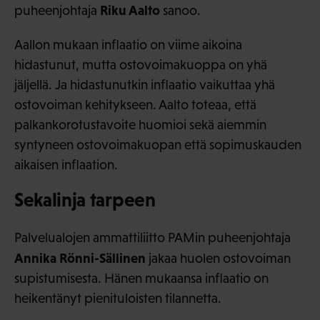
Riku Aalto
puheenjohtaja
sanoo.
Aallon mukaan inflaatio on viime aikoina
hidastunut, mutta ostovoimakuoppa on yhä
jäljellä. Ja hidastunutkin inflaatio vaikuttaa yhä
ostovoiman kehitykseen. Aalto toteaa, että
palkankorotustavoite huomioi sekä aiemmin
syntyneen ostovoimakuopan että sopimuskauden
aikaisen inflaation.
Sekalinja tarpeen
Palvelualojen ammattiliitto PAMin puheenjohtaja
Annika Rönni-Sällinen
jakaa huolen ostovoiman
supistumisesta. Hänen mukaansa inflaatio on
heikentänyt pienituloisten tilannetta.