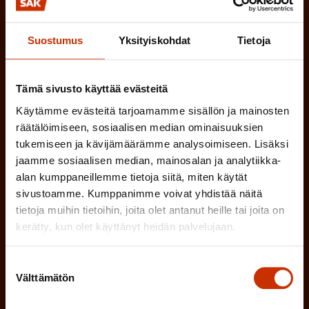
P
a
Suostumus
Yksityiskohdat
Tietoja
(
Sukunimi
k
P
o
Tämä sivusto käyttää evästeitä
a
l
Käytämme evästeitä tarjoamamme sisällön ja mainosten
(
Sähköpostiosoite
k
räätälöimiseen, sosiaalisen median ominaisuuksien
l
P
tukemiseen ja kävijämäärämme analysoimiseen. Lisäksi
o
i
jaamme sosiaalisen median, mainosalan ja analytiikka-
a
l
Mikä tai mitkä näistä kuvaavat sinua
n
alan kumppaneillemme tietoja siitä, miten käytät
k
l
sivustoamme. Kumppanimme voivat yhdistää näitä
parhaiten?
e
o
tietoja muihin tietoihin, joita olet antanut heille tai joita on
i
n
kerätty, kun olet käyttänyt heidän palvelujaan.
l
LUOTTAMUSMIES
n
)
l
e
Suostumuksen
TYÖSUOJELUVALTUUTETTU
i
Välttämätön
valinta
n
n
TÖISSÄ AMMATTILIITOSSA