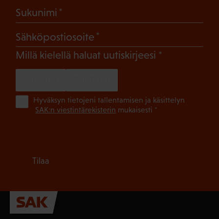
(Pakollinen)
Sukunimi
(Pakollinen)
Sähköpostiosoite
(Pakollinen)
Millä kielellä haluat uutiskirjeesi
SUOMI
RUOTSI
(Pa
Hyväksyn tietojeni tallentamisen ja käsittelyn
SAK:n viestintärekisterin
mukaisesti *
Tilaa