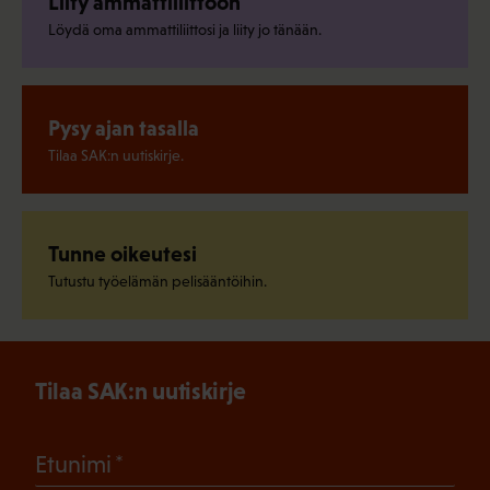
Liity ammattiliittoon
Löydä oma ammattiliittosi ja liity jo tänään.
Pysy ajan tasalla
Tilaa SAK:n uutiskirje.
Tunne oikeutesi
Tutustu työelämän pelisääntöihin.
Tilaa SAK:n uutiskirje
(Pakollinen)
Etunimi