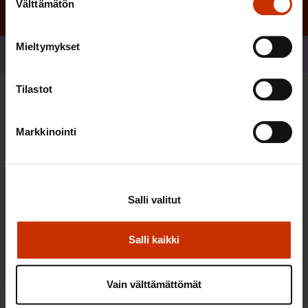
Välttämätön
valinta
Mieltymykset
Jaa
Tilastot
Sinua saattaa myös kiinnostaa
Markkinointi
AY-LIIKE SUOMESSA JA MAAILMALLA
Salli valitut
Salli kaikki
Vain välttämättömät