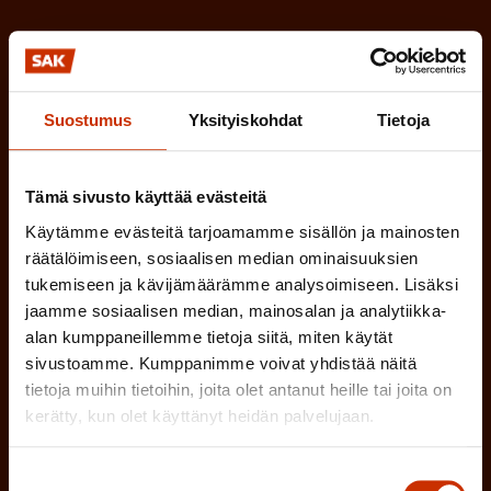
a
l
k
i
o
n
l
Suostumus
Yksityiskohdat
Tietoja
e
l
i
n
n
)
Tämä sivusto käyttää evästeitä
e
Käytämme evästeitä tarjoamamme sisällön ja mainosten
n
räätälöimiseen, sosiaalisen median ominaisuuksien
)
tukemiseen ja kävijämäärämme analysoimiseen. Lisäksi
jaamme sosiaalisen median, mainosalan ja analytiikka-
alan kumppaneillemme tietoja siitä, miten käytät
sivustoamme. Kumppanimme voivat yhdistää näitä
tietoja muihin tietoihin, joita olet antanut heille tai joita on
Tilaa
kerätty, kun olet käyttänyt heidän palvelujaan.
Suostumuksen