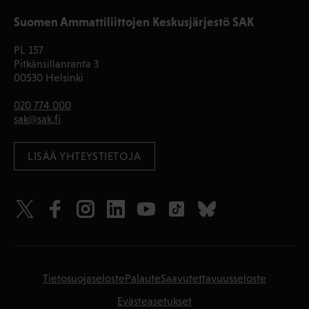
Suomen Ammattiliittojen Keskusjärjestö SAK
PL 157
Pitkänsillanranta 3
00530 Helsinki
020 774 000
sak@sak.fi
LISÄÄ YHTEYSTIETOJA
Tietosuojaseloste
Palaute
Saavutettavuusseloste
Evästeasetukset