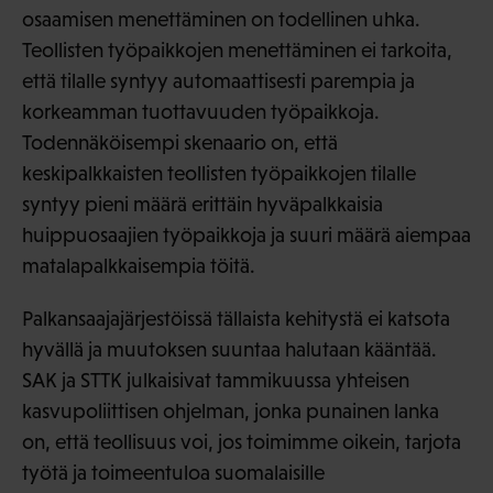
osaamisen menettäminen on todellinen uhka.
Teollisten työpaikkojen menettäminen ei tarkoita,
että tilalle syntyy automaattisesti parempia ja
korkeamman tuottavuuden työpaikkoja.
Todennäköisempi skenaario on, että
keskipalkkaisten teollisten työpaikkojen tilalle
syntyy pieni määrä erittäin hyväpalkkaisia
huippuosaajien työpaikkoja ja suuri määrä aiempaa
matalapalkkaisempia töitä.
Palkansaajajärjestöissä tällaista kehitystä ei katsota
hyvällä ja muutoksen suuntaa halutaan kääntää.
SAK ja STTK julkaisivat tammikuussa yhteisen
kasvupoliittisen ohjelman, jonka punainen lanka
on, että teollisuus voi, jos toimimme oikein, tarjota
työtä ja toimeentuloa suomalaisille