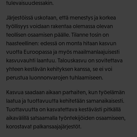
tulevaisuudessakin.
Järjestöissä uskotaan, että menestys ja korkea
työllisyys voidaan rakentaa olemassa olevan
teollisen osaamisen päälle. Tilanne tosin on
haasteellinen: edessä on monta hitaan kasvun
vuotta Euroopassa ja myös maailmanlaajuisesti
kasvuvauhti laantuu. Talouskasvu on sovitettava
yhteen kestävän kehityksen kanssa, se ei voi
perustua luonnonvarojen tuhlaamiseen.
Kasvua saadaan aikaan parhaiten, kun työelämän
laatua ja tuottavuutta kehitetään samanaikaisesti.
Tuottavuutta on kasvatettava kestävästi pitkällä
aikavälillä satsaamalla työntekijöiden osaamiseen,
korostavat palkansaajajärjestöt.