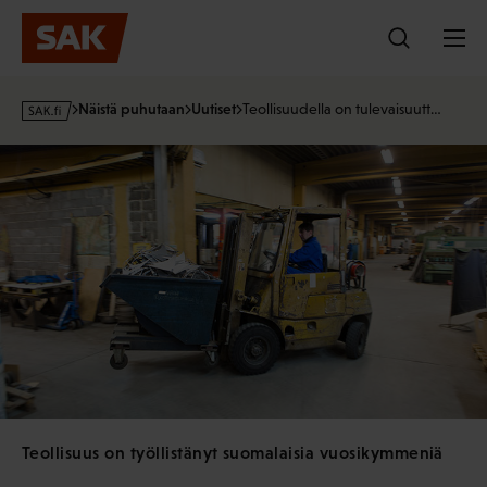
Hyppää
sisältöön
s
Näistä puhutaan
Uutiset
Teollisuudella on tulevaisuutt…
a
k
·
f
i
Teollisuus on työllistänyt suomalaisia vuosikymmeniä