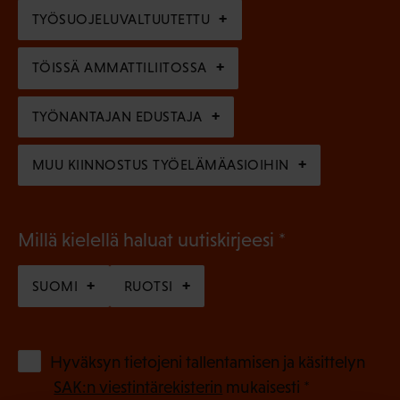
l
e
TYÖSUOJELUVALTUUTETTU
i
n
n
)
TÖISSÄ AMMATTILIITOSSA
e
n
TYÖNANTAJAN EDUSTAJA
)
MUU KIINNOSTUS TYÖELÄMÄASIOIHIN
(
Millä kielellä haluat uutiskirjeesi
P
SUOMI
RUOTSI
a
k
o
(
Hyväksyn tietojeni tallentamisen ja käsittelyn
P
l
SAK:n viestintärekisterin
mukaisesti *