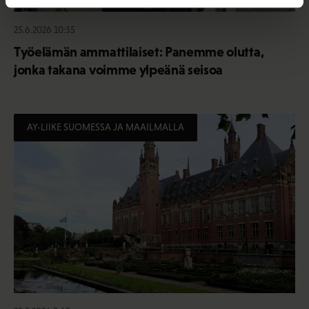
25.6.2026 10:35
Työelämän ammattilaiset: Panemme olutta,
jonka takana voimme ylpeänä seisoa
AY-LIIKE SUOMESSA JA MAAILMALLA