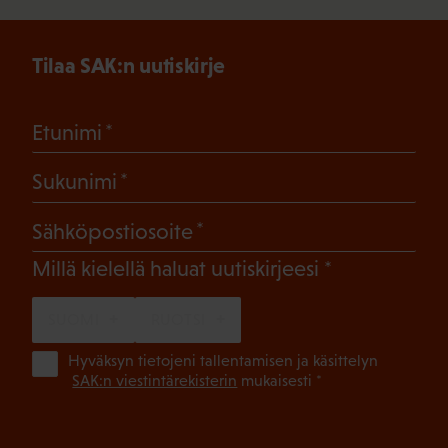
Tilaa SAK:n uutiskirje
(Pakollinen)
Etunimi
(Pakollinen)
Sukunimi
(Pakollinen)
Sähköpostiosoite
(Pakollinen)
Millä kielellä haluat uutiskirjeesi
SUOMI
RUOTSI
(Pa
Hyväksyn tietojeni tallentamisen ja käsittelyn
SAK:n viestintärekisterin
mukaisesti *