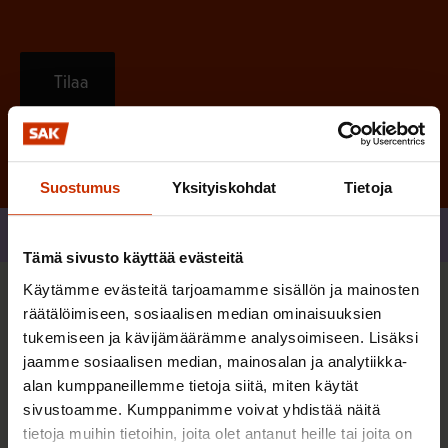
Tilaa
Suostumus
Yksityiskohdat
Tietoja
Jaa
Tämä sivusto käyttää evästeitä
Käytämme evästeitä tarjoamamme sisällön ja mainosten
Sinua saattaa myös kiinnostaa
räätälöimiseen, sosiaalisen median ominaisuuksien
tukemiseen ja kävijämäärämme analysoimiseen. Lisäksi
jaamme sosiaalisen median, mainosalan ja analytiikka-
AY-LIIKE SUOMESSA JA MAAILMALLA
alan kumppaneillemme tietoja siitä, miten käytät
sivustoamme. Kumppanimme voivat yhdistää näitä
tietoja muihin tietoihin, joita olet antanut heille tai joita on