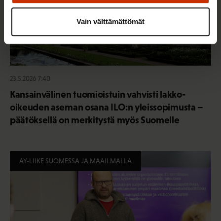
Vain välttämättömät
23.5.2026 7:40
Kansainvälinen tuomioistuin vahvisti lakko-
oikeuden aseman osana ILO:n yleissopimusta –
päätöksellä on merkitystä myös Suomelle
AY-LIIKE SUOMESSA JA MAAILMALLA