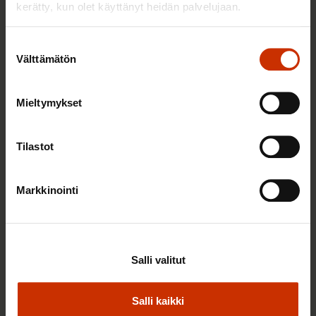
kerätty, kun olet käyttänyt heidän palvelujaan.
Suostumuksen
Välttämätön
valinta
Mieltymykset
25.6.2026 10:35
Tilastot
Työelämän ammattilaiset: Panemme olutta,
jonka takana voimme ylpeänä seisoa
Markkinointi
AY-LIIKE SUOMESSA JA MAAILMALLA
Salli valitut
Salli kaikki