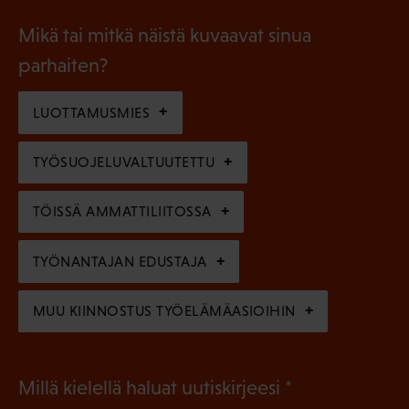
o
i
a
l
Mikä tai mitkä näistä kuvaavat sinua
n
k
l
parhaiten?
e
o
i
n
l
LUOTTAMUSMIES
n
)
l
e
TYÖSUOJELUVALTUUTETTU
i
n
n
)
TÖISSÄ AMMATTILIITOSSA
e
n
TYÖNANTAJAN EDUSTAJA
)
MUU KIINNOSTUS TYÖELÄMÄASIOIHIN
(
Millä kielellä haluat uutiskirjeesi