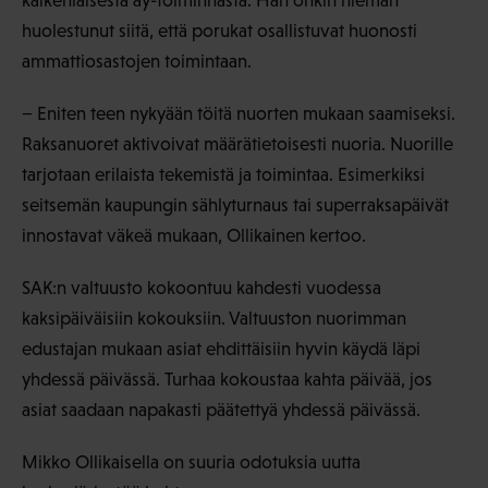
kaikenlaisesta ay-toiminnasta. Hän onkin hieman
huolestunut siitä, että porukat osallistuvat huonosti
ammattiosastojen toimintaan.
− Eniten teen nykyään töitä nuorten mukaan saamiseksi.
Raksanuoret aktivoivat määrätietoisesti nuoria. Nuorille
tarjotaan erilaista tekemistä ja toimintaa. Esimerkiksi
seitsemän kaupungin sählyturnaus tai superraksapäivät
innostavat väkeä mukaan, Ollikainen kertoo.
SAK:n valtuusto kokoontuu kahdesti vuodessa
kaksipäiväisiin kokouksiin. Valtuuston nuorimman
edustajan mukaan asiat ehdittäisiin hyvin käydä läpi
yhdessä päivässä. Turhaa kokoustaa kahta päivää, jos
asiat saadaan napakasti päätettyä yhdessä päivässä.
Mikko Ollikaisella on suuria odotuksia uutta