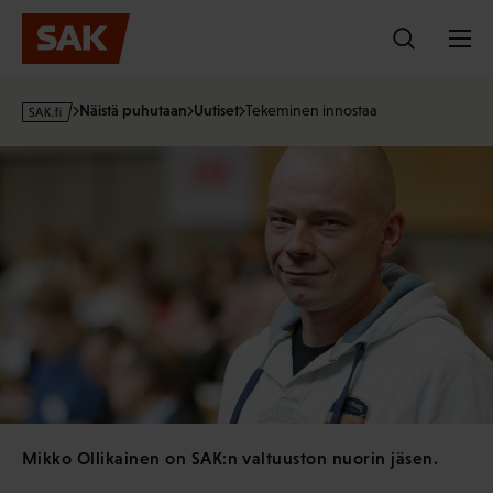
Hyppää
sisältöön
s
Näistä puhutaan
Uutiset
Tekeminen innostaa
a
k
·
f
i
Mikko Ollikainen on SAK:n valtuuston nuorin jäsen.