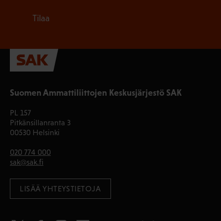
Tilaa
Suomen Ammattiliittojen Keskusjärjestö SAK
PL 157
Pitkänsillanranta 3
00530 Helsinki
020 774 000
sak@sak.fi
LISÄÄ YHTEYSTIETOJA