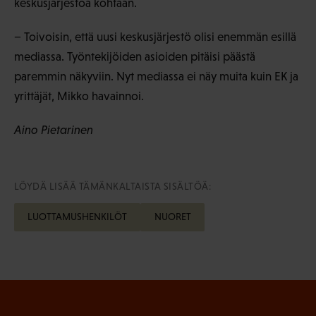
keskusjärjestöä kohtaan.
− Toivoisin, että uusi keskusjärjestö olisi enemmän esillä
mediassa. Työntekijöiden asioiden pitäisi päästä
paremmin näkyviin. Nyt mediassa ei näy muita kuin EK ja
yrittäjät, Mikko havainnoi.
Aino Pietarinen
LÖYDÄ LISÄÄ TÄMÄNKALTAISTA SISÄLTÖÄ:
LUOTTAMUSHENKILÖT
NUORET