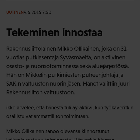
9.6.2015 7:50
UUTINEN
Tekeminen innostaa
Rakennusliittolainen Mikko Ollikainen, joka on 31-
vuotias putkiasentaja Syväsmäeltä, on aktiivinen
osasto- ja nuorisotoiminnassa sekä aluejärjestössä.
Hän on Mikkelin putkimiesten puheenjohtaja ja
SAK:n valtuuston nuorin jäsen. Hänet valittiin juuri
Rakennusliiton valtuustoon.
ikko arvelee, että hänestä tuli ay-aktiivi, kun työkaveritkin
osallistuivat ammattiliiton toimintaan.
Mikko Ollikainen sanoo olevansa kiinnostunut