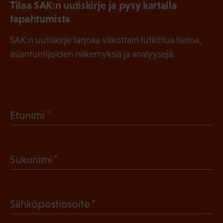
Tilaa SAK:n uutiskirje ja pysy kartalla
tapahtumista
SAK:n uutiskirje tarjoaa viikottain tutkittua tietoa,
asiantuntijoiden näkemyksiä ja analyysejä.
(
Etunimi
P
a
(
Sukunimi
k
P
o
a
l
(
Sähköpostiosoite
k
l
P