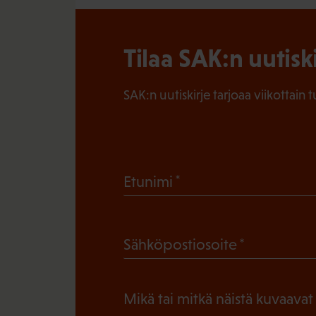
Tilaa SAK:n uutisk
SAK:n uutiskirje tarjoaa viikottain 
(
Etunimi
P
a
(
Sähköpostiosoite
k
P
o
a
l
Mikä tai mitkä näistä kuvaavat
k