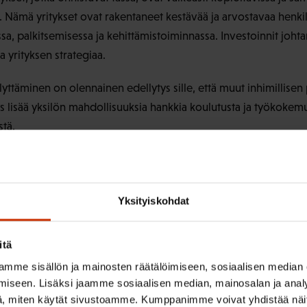
. Nämä yritykset ovat rakentaneet kestävää ja arvostavaa henkil
a, palkitsemisessa ja kehittämistoiminnassa. Investoinnit joht
a yrityksen strategiaa.
lyttäminen on olennainen edellytys sille, että muut inhimillis
s lisää yksilön mahdollisuuksia hankkia koulutusta ja työkokem
tä.
 tämä tarkoittaa, että häneltä vaaditaan elinikäistä oppimista 
istyökykyä, kielitaitoa, yritteliäisyyttä ja muutosvalmiuksia. 
työntekijät suhtautuvat innokkaasti työhönsä ja haluavat oppia u
Yksityiskohdat
 puolestaan mahdollistettava työssä onnistuminen luomalla kan
 yhteistyöhengessä toimivat työpaikat menestyvät ja ovat samall
itä
 parempia työpaikkoja. Syntyy positiivinen kierre. Menestyväll
mme sisällön ja mainosten räätälöimiseen, sosiaalisen median
ahvistaa inhimillistä pääomaa.
iseen. Lisäksi jaamme sosiaalisen median, mainosalan ja analy
, miten käytät sivustoamme. Kumppanimme voivat yhdistää näitä t