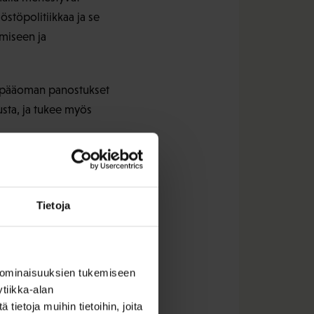
östöpolitiikkaa ja se
amiseen ja
en pääoman panostukset
usta, ja tukee myös
ja uudistumista. Työelämä
Inhimillisen pääoman win-
utta sekä kehittää
Tietoja
nustava ja oppiva
a myös työntekijöille
ä työpaikalla on
 ominaisuuksien tukemiseen
tiikka-alan
ietoja muihin tietoihin, joita