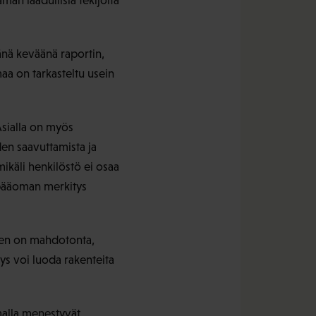
än laadullisia tekijöitä
tänä keväänä raportin,
aa on tarkasteltu usein
Asialla on myös
den saavuttamista ja
ikäli henkilöstö ei osaa
n pääoman merkitys
seen on mahdotonta,
tys voi luoda rakenteita
amalla menestyvät