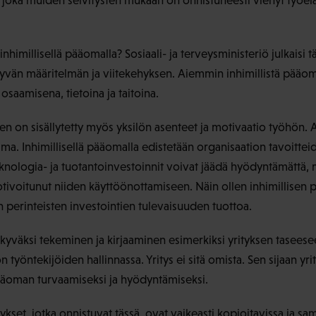
joka muiden selvitysten mukaan on onnistuneesti vienyt työeläm
inhimillisellä pääomalla? Sosiaali- ja terveysministeriö julkaisi 
 hyvän määritelmän ja viitekehyksen. Aiemmin inhimillistä pääom
 osaamisena, tietoina ja taitoina.
en on sisällytetty myös yksilön asenteet ja motivaatio työhön. 
a. Inhimillisellä pääomalla edistetään organisaation tavoittei
nologia- ja tuotantoinvestoinnit voivat jäädä hyödyntämättä, m
 motivoitunut niiden käyttöönottamiseen. Näin ollen inhimillise
 perinteisten investointien tulevaisuuden tuottoa.
kyväksi tekeminen ja kirjaaminen esimerkiksi yrityksen tasee
yöntekijöiden hallinnassa. Yritys ei sitä omista. Sen sijaan yri
ääoman turvaamiseksi ja hyödyntämiseksi.
kset, jotka onnistuvat tässä, ovat vaikeasti kopioitavissa ja s