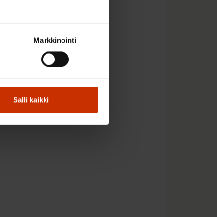
ita työhömme ja
ti periksi. Meiltä siis
 talous ja työelämä
Markkinointi
arhaan vuoteen 2020
Salli kaikki