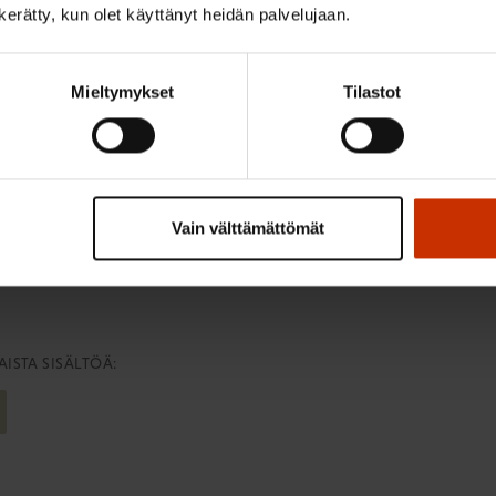
llä suomalaisilla on vahva osaamisperusta, olemme sitoutune
n kerätty, kun olet käyttänyt heidän palvelujaan.
i muutoksiin. Olemme tunnetusti sinnikkäitä, emme anna herkäs
stä pääomaa. Nyt meidän on otettava se käyttöön, koska Suomen
Mieltymykset
Tilastot
mavaran. Yhdessä rakennamme Suomen työelämästä Euroopan p
Vain välttämättömät
aja työ- ja elinkeinoministeriön työelämä 2020 hankkeessa.
ISTA SISÄLTÖÄ: