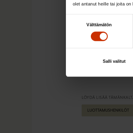
Tutkimusten mukaan mei
olet antanut heille tai joita o
suhtaudumme myönteisest
löytyy vahvaa inhimilli
Suostumuksen
Välttämätön
valinta
tarvitsevat tämän voi
mennessä.
Margita Klementti
Salli valitut
Kirjoittaja on hankejoht
LÖYDÄ LISÄÄ TÄMÄNKALTA
LUOTTAMUSHENKILÖT