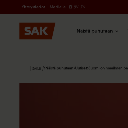
Secondary
Hyppää
Yhteystiedot
Medialle
FI
SV
EN
sisältöön
Päävalikk
Näistä puhutaan
s
Näistä puhutaan
Uutiset
Suomi on maailman pa
a
k
·
f
i