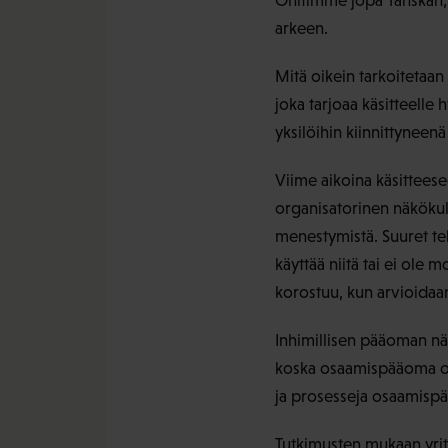
Ohitimme jopa Tanskan, 
arkeen.
Mitä oikein tarkoitetaan 
joka tarjoaa käsitteelle
yksilöihin kiinnittyneenä
Viime aikoina käsitteese
organisatorinen näkökulm
menestymistä. Suuret tek
käyttää niitä tai ei ole
korostuu, kun arvioidaan
Inhimillisen pääoman nä
koska osaamispääoma on t
ja prosesseja osaamisp
Tutkimusten mukaan yrity