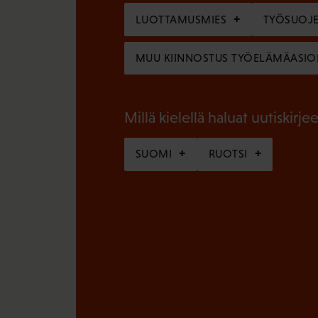
l
o
LUOTTAMUSMIES
TYÖSUOJE
i
l
n
MUU KIINNOSTUS TYÖELÄMÄASIO
l
e
i
n
n
Millä kielellä haluat uutiskirjee
)
e
SUOMI
RUOTSI
n
)