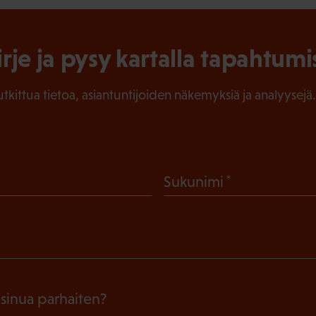
irje ja pysy kartalla tapahtumi
tutkittua tietoa, asiantuntijoiden näkemyksiä ja analyysejä.
(
Sukunimi
P
a
k
o
l
 sinua parhaiten?