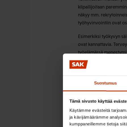
kilpailijoitaan paremmin
näkyy mm. rekrytoinneiss
työhyvinvointiin ovat os
Esimerkiksi työkyvyn säi
ovat kannattavia. Tervey
työelämässä menestymis
Työntekijän näkökulmasta
odottaa muun muassa yhte
win tilanne syntyy, kun 
Suostumus
työtään. Työnantajan on
yrityskulttuuri. Hyvässä
Tämä sivusto käyttää eväste
työhyvinvoinnin kannalta
Käytämme evästeitä tarjoama
resursseja entisestään v
ja kävijämäärämme analysoim
kumppaneillemme tietoja siitä