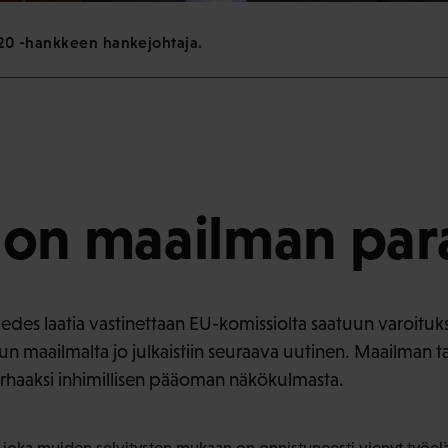
20 -hankkeen hankejohtaja.
 on maailman par
 edes laatia vastinettaan EU-komissiolta saatuun varoitu
n maailmalta jo julkaistiin seuraava uutinen. Maailman t
aaksi inhimillisen pääoman näkökulmasta.