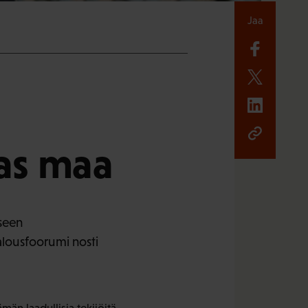
Jaa
as maa
kseen
alousfoorumi nosti