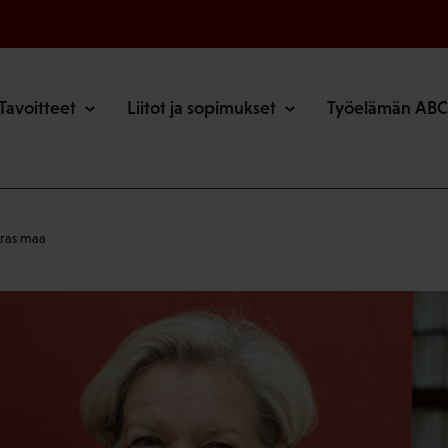
o
Tavoitteet
Liitot ja sopimukset
Työelämän ABC
ras maa