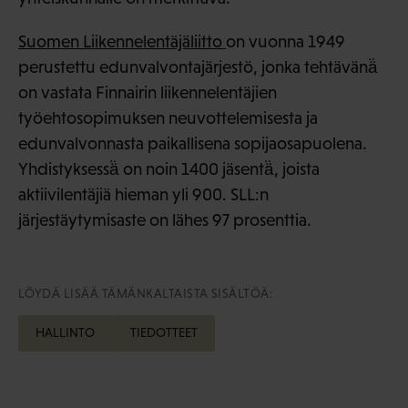
Suomen Liikennelentäjäliitto
on vuonna 1949
perustettu edunvalvontajärjestö, jonka tehtävänä̈
on vastata Finnairin liikennelentäjien
työehtosopimuksen neuvottelemisesta ja
edunvalvonnasta paikallisena sopijaosapuolena.
Yhdistyksessä̈ on noin 1400 jäsentä̈, joista
aktiivilentäjiä hieman yli 900. SLL:n
järjestäytymisaste on lähes 97 prosenttia.
LÖYDÄ LISÄÄ TÄMÄNKALTAISTA SISÄLTÖÄ:
HALLINTO
TIEDOTTEET