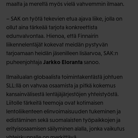
maalta ja mereltä myös vielä vahvemmin ilmaan.
– SAK on työtä tekevien etua ajava liike, jolla on
ollut aina tärkeää tarjota konkreettista
edunvalvontaa. Hienoa, että Finnairin
liikennelentäjät kokevat meidän pystyvän
tarjoamaan heidän jäsenilleen lisäarvoa, SAK:n
Jarkko Eloranta
puheenjohtaja
sanoo.
Ilmailualan globaalista toimintakentästä johtuen
SLL:llä on vahvaa osaamista ja pitkä kokemus
kansainvälisestä lentäjäjärjestöjen yhteistyöstä.
Liitolle tärkeitä teemoja ovat kotimaisen
lentoliikenteen elinvoimaisuuden tukeminen ja
edistäminen sekä suomalaisten työpaikkojen ja
erityisosaamisen säilyminen alalla, jonka vaikutus
yhteiskunnalle on merkittävä.