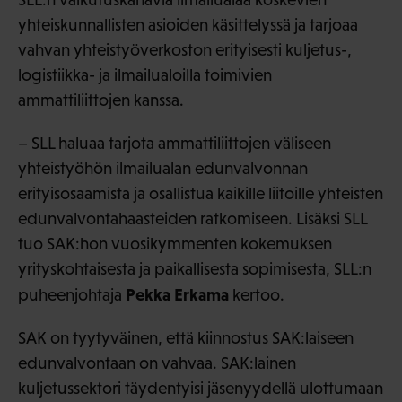
yhteiskunnallisten asioiden käsittelyssä ja tarjoaa
vahvan yhteistyöverkoston erityisesti kuljetus-,
logistiikka- ja ilmailualoilla toimivien
ammattiliittojen kanssa.
– SLL haluaa tarjota ammattiliittojen väliseen
yhteistyöhön ilmailualan edunvalvonnan
erityisosaamista ja osallistua kaikille liitoille yhteisten
edunvalvontahaasteiden ratkomiseen. Lisäksi SLL
tuo SAK:hon vuosikymmenten kokemuksen
yrityskohtaisesta ja paikallisesta sopimisesta, SLL:n
Pekka Erkama
puheenjohtaja
kertoo.
SAK on tyytyväinen, että kiinnostus SAK:laiseen
edunvalvontaan on vahvaa. SAK:lainen
kuljetussektori täydentyisi jäsenyydellä ulottumaan