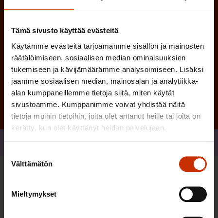
)
Tämä sivusto käyttää evästeitä
Käytämme evästeitä tarjoamamme sisällön ja mainosten
räätälöimiseen, sosiaalisen median ominaisuuksien
Tilaa
tukemiseen ja kävijämäärämme analysoimiseen. Lisäksi
jaamme sosiaalisen median, mainosalan ja analytiikka-
alan kumppaneillemme tietoja siitä, miten käytät
sivustoamme. Kumppanimme voivat yhdistää näitä
tietoja muihin tietoihin, joita olet antanut heille tai joita on
kerätty, kun olet käyttänyt heidän palvelujaan.
Jaa
Suostumuksen
Välttämätön
valinta
Sinua saattaa myös kiinnostaa
Mieltymykset
AY-LIIKE SUOMESSA JA MAAILMALLA