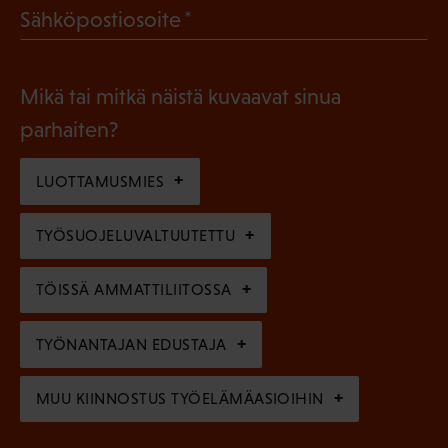
l
(
Sähköpostiosoite
k
l
P
o
i
a
l
Mikä tai mitkä näistä kuvaavat sinua
n
k
l
parhaiten?
e
o
i
n
l
LUOTTAMUSMIES
n
)
l
e
TYÖSUOJELUVALTUUTETTU
i
n
n
)
TÖISSÄ AMMATTILIITOSSA
e
n
TYÖNANTAJAN EDUSTAJA
)
MUU KIINNOSTUS TYÖELÄMÄASIOIHIN