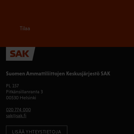
Tilaa
Suomen Ammattiliittojen Keskusjärjestö SAK
PL 157
Pitkänsillanranta 3
00530 Helsinki
020 774 000
sak@sak.fi
LISÄÄ YHTEYSTIETOJA