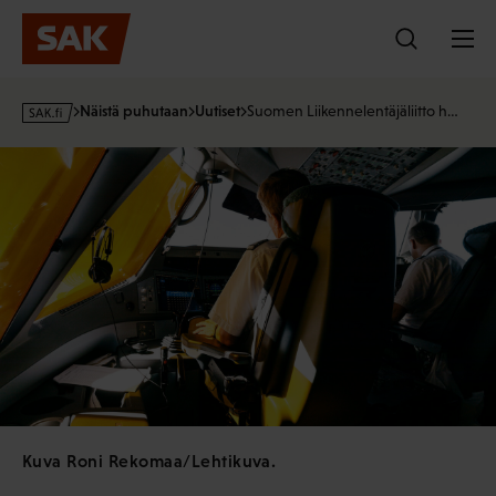
Hyppää
sisältöön
s
Näistä puhutaan
Uutiset
Suomen Liikennelentäjäliitto h…
a
k
·
f
i
Kuva Roni Rekomaa/Lehtikuva.