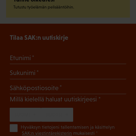
Tutustu työelämän pelisääntöihin.
Tilaa SAK:n uutiskirje
(Pakollinen)
Etunimi
(Pakollinen)
Sukunimi
(Pakollinen)
Sähköpostiosoite
(Pakollinen)
Millä kielellä haluat uutiskirjeesi
SUOMI
RUOTSI
(Pa
Hyväksyn tietojeni tallentamisen ja käsittelyn
SAK:n viestintärekisterin
mukaisesti *