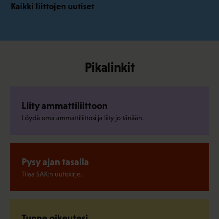
Kaikki liittojen uutiset
Pikalinkit
Liity ammattiliittoon
Löydä oma ammattiliittosi ja liity jo tänään.
Pysy ajan tasalla
Tilaa SAK:n uutiskirje.
Tunne oikeutesi