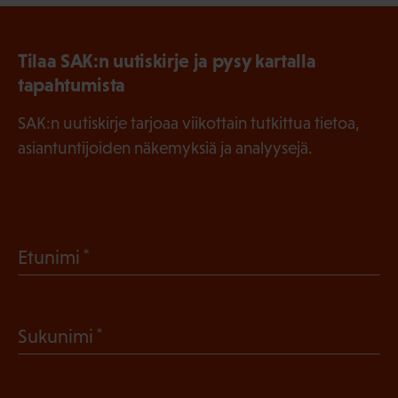
Tilaa SAK:n uutiskirje ja pysy kartalla
tapahtumista
SAK:n uutiskirje tarjoaa viikottain tutkittua tietoa,
asiantuntijoiden näkemyksiä ja analyysejä.
(
Etunimi
P
a
(
Sukunimi
k
P
o
a