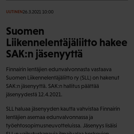
26.3.2021 10:00
UUTINEN
Suomen
Liikennelentäjäliitto hakee
SAK:n jäsenyyttä
Finnairin lentäjien edunvalvonnasta vastaava
Suomen Liikennelentäjäliitto ry (SLL) on hakenut
SAK:n jäsenyyttä. SAK:n hallitus päättää
jäsenyydestä 12.4.2021.
SLL haluaa jäsenyyden kautta vahvistaa Finnairin
lentäjien asemaa edunvalvonnassa ja
työehtosopimusneuvotteluissa. Jäsenyys lisäisi
SLL:n vaikutuskanavia ilmailualaa koskevien