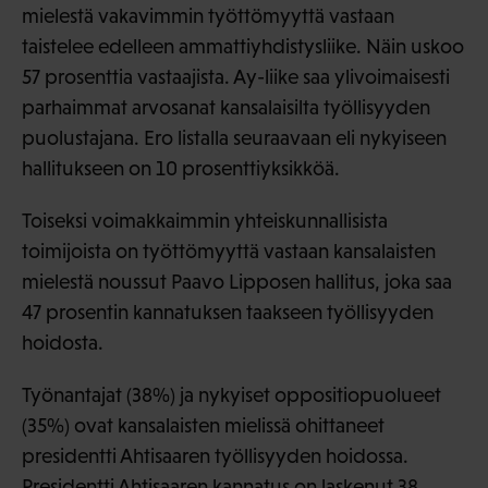
mielestä vakavimmin työttömyyttä vastaan
taistelee edelleen ammattiyhdistysliike. Näin uskoo
57 prosenttia vastaajista. Ay-liike saa ylivoimaisesti
parhaimmat arvosanat kansalaisilta työllisyyden
puolustajana. Ero listalla seuraavaan eli nykyiseen
hallitukseen on 10 prosenttiyksikköä.
Toiseksi voimakkaimmin yhteiskunnallisista
toimijoista on työttömyyttä vastaan kansalaisten
mielestä noussut Paavo Lipposen hallitus, joka saa
47 prosentin kannatuksen taakseen työllisyyden
hoidosta.
Työnantajat (38%) ja nykyiset oppositiopuolueet
(35%) ovat kansalaisten mielissä ohittaneet
presidentti Ahtisaaren työllisyyden hoidossa.
Presidentti Ahtisaaren kannatus on laskenut 38