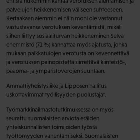
entistä tiukemmin kantaa verotuksen alentamisen ja
palvelujen heikkenemisen väliseen suhteeseen.
Kertaakaan aiemmin ei näin moni ole vastannut
vastustavansa verotuksen keventämistä, mikäli
siihen liittyy sosiaaliturvan heikkeneminen Selvä
enemmistö (71 %) kannattaa myös ajatusta, jonka
mukaan palkkatulojen verotusta on kevennettävä
ja verotuksen painopistettä siirrettävä kiinteistö-,
pääoma- ja ympäristöverojen suuntaan.
Ammattiyhdistysliike ja Lipposen hallitus
uskottavimmat työllisyyden puolustajat.
Työmarkkinailmastotutkimuksessa on myös
seurattu suomalaisten arviota eräiden
yhteiskunnallisten toimijoiden työstä
työttömyyden vähentämiseksi. Suomalaisten