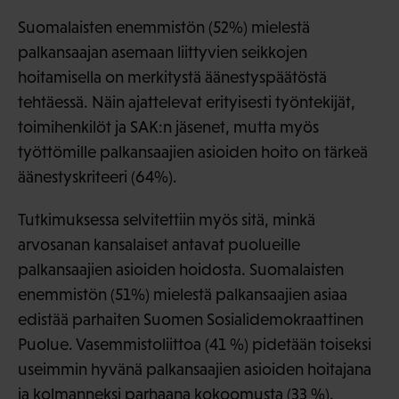
Suomalaisten enemmistön (52%) mielestä
palkansaajan asemaan liittyvien seikkojen
hoitamisella on merkitystä äänestyspäätöstä
tehtäessä. Näin ajattelevat erityisesti työntekijät,
toimihenkilöt ja SAK:n jäsenet, mutta myös
työttömille palkansaajien asioiden hoito on tärkeä
äänestyskriteeri (64%).
Tutkimuksessa selvitettiin myös sitä, minkä
arvosanan kansalaiset antavat puolueille
palkansaajien asioiden hoidosta. Suomalaisten
enemmistön (51%) mielestä palkansaajien asiaa
edistää parhaiten Suomen Sosialidemokraattinen
Puolue. Vasemmistoliittoa (41 %) pidetään toiseksi
useimmin hyvänä palkansaajien asioiden hoitajana
ja kolmanneksi parhaana kokoomusta (33 %).