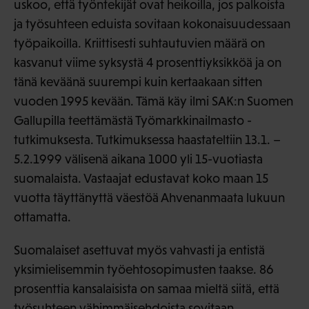
uskoo, että työntekijät ovat heikoilla, jos palkoista
ja työsuhteen eduista sovitaan kokonaisuudessaan
työpaikoilla. Kriittisesti suhtautuvien määrä on
kasvanut viime syksystä 4 prosenttiyksikköä ja on
tänä keväänä suurempi kuin kertaakaan sitten
vuoden 1995 kevään. Tämä käy ilmi SAK:n Suomen
Gallupilla teettämästä Työmarkkinailmasto -
tutkimuksesta. Tutkimuksessa haastateltiin 13.1. –
5.2.1999 välisenä aikana 1000 yli 15-vuotiasta
suomalaista. Vastaajat edustavat koko maan 15
vuotta täyttänyttä väestöä Ahvenanmaata lukuun
ottamatta.
Suomalaiset asettuvat myös vahvasti ja entistä
yksimielisemmin työehtosopimusten taakse. 86
prosenttia kansalaisista on samaa mieltä siitä, että
työsuhteen vähimmäisehdoista sovitaan