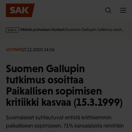
Hyppää
sisältöön
s
Näistä puhutaan
Uutiset
Suomen Gallupin tutkimus osoit…
a
k
·
27.12.2000 14:56
UUTINEN
f
i
Suomen Gallupin
tutkimus osoittaa
Paikallisen sopimisen
kritiikki kasvaa (15.3.1999)
Suomalaiset suhtautuvat entistä kriittisemmin
paikalliseen sopimiseen. 71% kansalaisista nimittäin