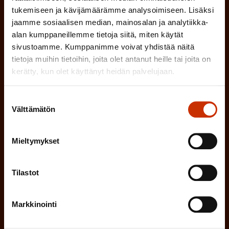
tukemiseen ja kävijämäärämme analysoimiseen. Lisäksi
jaamme sosiaalisen median, mainosalan ja analytiikka-
(
Etunimi
alan kumppaneillemme tietoja siitä, miten käytät
sivustoamme. Kumppanimme voivat yhdistää näitä
P
tietoja muihin tietoihin, joita olet antanut heille tai joita on
a
kerätty, kun olet käyttänyt heidän palvelujaan.
(
Sukunimi
k
P
Suostumuksen
o
Välttämätön
valinta
a
l
(
Sähköpostiosoite
k
l
P
Mieltymykset
o
i
a
l
Mikä tai mitkä näistä kuvaavat sinua
n
Tilastot
k
l
parhaiten?
e
o
i
n
Markkinointi
l
LUOTTAMUSMIES
n
)
l