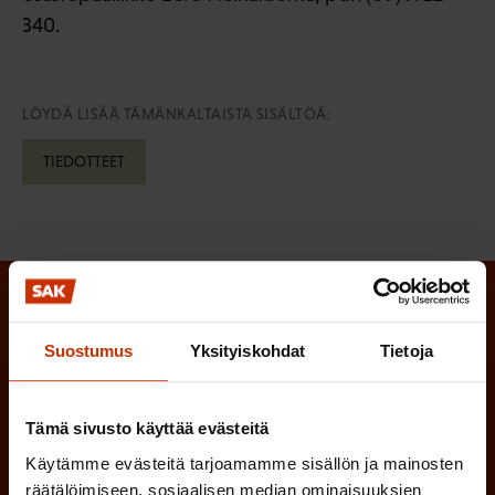
340.
LÖYDÄ LISÄÄ TÄMÄNKALTAISTA SISÄLTÖÄ:
TIEDOTTEET
Tilaa SAK:n uutiskirje ja pysy kartalla
Suostumus
Yksityiskohdat
Tietoja
tapahtumista
SAK:n uutiskirje tarjoaa viikottain tutkittua tietoa,
Tämä sivusto käyttää evästeitä
asiantuntijoiden näkemyksiä ja analyysejä.
Käytämme evästeitä tarjoamamme sisällön ja mainosten
räätälöimiseen, sosiaalisen median ominaisuuksien