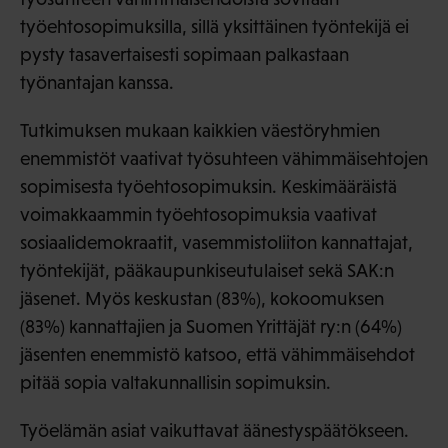
työehtosopimuksilla, sillä yksittäinen työntekijä ei
pysty tasavertaisesti sopimaan palkastaan
työnantajan kanssa.
Tutkimuksen mukaan kaikkien väestöryhmien
enemmistöt vaativat työsuhteen vähimmäisehtojen
sopimisesta työehtosopimuksin. Keskimääräistä
voimakkaammin työehtosopimuksia vaativat
sosiaalidemokraatit, vasemmistoliiton kannattajat,
työntekijät, pääkaupunkiseutulaiset sekä SAK:n
jäsenet. Myös keskustan (83%), kokoomuksen
(83%) kannattajien ja Suomen Yrittäjät ry:n (64%)
jäsenten enemmistö katsoo, että vähimmäisehdot
pitää sopia valtakunnallisin sopimuksin.
Työelämän asiat vaikuttavat äänestyspäätökseen.