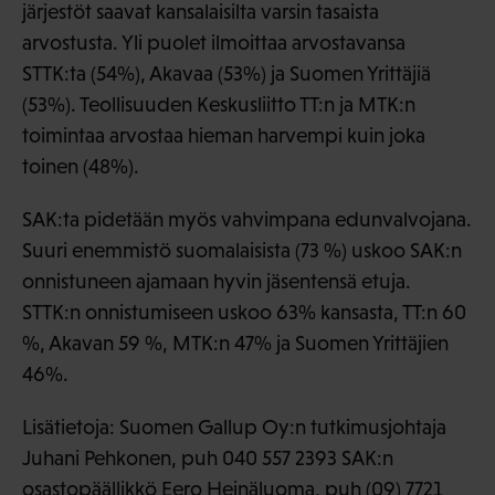
järjestöt saavat kansalaisilta varsin tasaista
arvostusta. Yli puolet ilmoittaa arvostavansa
STTK:ta (54%), Akavaa (53%) ja Suomen Yrittäjiä
(53%). Teollisuuden Keskusliitto TT:n ja MTK:n
toimintaa arvostaa hieman harvempi kuin joka
toinen (48%).
SAK:ta pidetään myös vahvimpana edunvalvojana.
Suuri enemmistö suomalaisista (73 %) uskoo SAK:n
onnistuneen ajamaan hyvin jäsentensä etuja.
STTK:n onnistumiseen uskoo 63% kansasta, TT:n 60
%, Akavan 59 %, MTK:n 47% ja Suomen Yrittäjien
46%.
Lisätietoja: Suomen Gallup Oy:n tutkimusjohtaja
Juhani Pehkonen, puh 040 557 2393 SAK:n
osastopäällikkö Eero Heinäluoma, puh (09) 7721