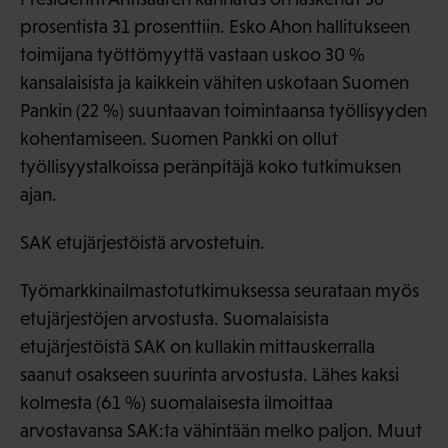
prosentista 31 prosenttiin. Esko Ahon hallitukseen
toimijana työttömyyttä vastaan uskoo 30 %
kansalaisista ja kaikkein vähiten uskotaan Suomen
Pankin (22 %) suuntaavan toimintaansa työllisyyden
kohentamiseen. Suomen Pankki on ollut
työllisyystalkoissa peränpitäjä koko tutkimuksen
ajan.
SAK etujärjestöistä arvostetuin.
Työmarkkinailmastotutkimuksessa seurataan myös
etujärjestöjen arvostusta. Suomalaisista
etujärjestöistä SAK on kullakin mittauskerralla
saanut osakseen suurinta arvostusta. Lähes kaksi
kolmesta (61 %) suomalaisesta ilmoittaa
arvostavansa SAK:ta vähintään melko paljon. Muut