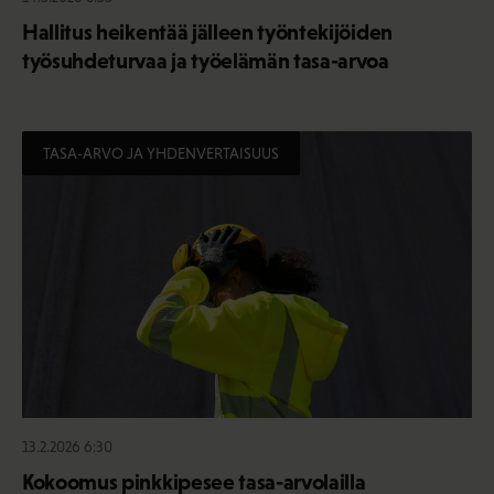
Hallitus heikentää jälleen työntekijöiden
työsuhdeturvaa ja työelämän tasa-arvoa
TASA-ARVO JA YHDENVERTAISUUS
13.2.2026 6:30
Kokoomus pinkkipesee tasa-arvolailla