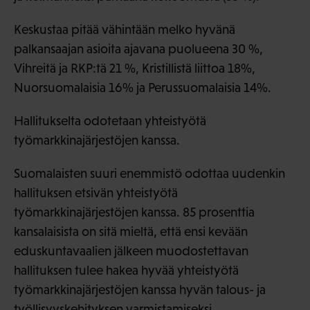
Keskustaa pitää vähintään melko hyvänä
palkansaajan asioita ajavana puolueena 30 %,
Vihreitä ja RKP:tä 21 %, Kristillistä liittoa 18%,
Nuorsuomalaisia 16% ja Perussuomalaisia 14%.
Hallitukselta odotetaan yhteistyötä
työmarkkinajärjestöjen kanssa.
Suomalaisten suuri enemmistö odottaa uudenkin
hallituksen etsivän yhteistyötä
työmarkkinajärjestöjen kanssa. 85 prosenttia
kansalaisista on sitä mieltä, että ensi kevään
eduskuntavaalien jälkeen muodostettavan
hallituksen tulee hakea hyvää yhteistyötä
työmarkkinajärjestöjen kanssa hyvän talous- ja
työllisyyskehityksen varmistamiseksi.