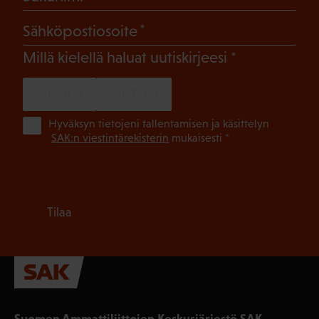
(Pakollinen)
Sähköpostiosoite
(Pakollinen)
Millä kielellä haluat uutiskirjeesi
SUOMI
RUOTSI
(Pa
Hyväksyn tietojeni tallentamisen ja käsittelyn
SAK:n viestintärekisterin
mukaisesti *
Tilaa