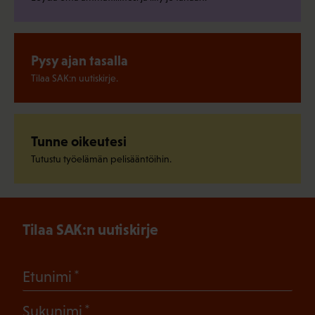
Pysy ajan tasalla
Tilaa SAK:n uutiskirje.
Tunne oikeutesi
Tutustu työelämän pelisääntöihin.
Tilaa SAK:n uutiskirje
(Pakollinen)
Etunimi
(Pakollinen)
Sukunimi