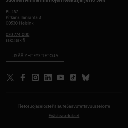
Suomen Ammattiliittojen Keskusjärjestö SAK
PL 157
Pitkänsillanranta 3
00530 Helsinki
020 774 000
sak@sak.fi
LISÄÄ YHTEYSTIETOJA
Tietosuojaseloste
Palaute
Saavutettavuusseloste
Evästeasetukset