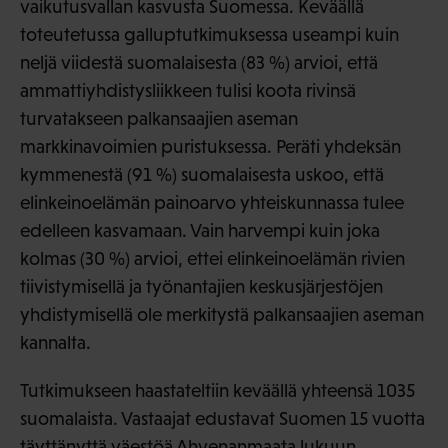
vaikutusvallan kasvusta Suomessa. Keväällä
toteutetussa galluptutkimuksessa useampi kuin
neljä viidestä suomalaisesta (83 %) arvioi, että
ammattiyhdistysliikkeen tulisi koota rivinsä
turvatakseen palkansaajien aseman
markkinavoimien puristuksessa. Peräti yhdeksän
kymmenestä (91 %) suomalaisesta uskoo, että
elinkeinoelämän painoarvo yhteiskunnassa tulee
edelleen kasvamaan. Vain harvempi kuin joka
kolmas (30 %) arvioi, ettei elinkeinoelämän rivien
tiivistymisellä ja työnantajien keskusjärjestöjen
yhdistymisellä ole merkitystä palkansaajien aseman
kannalta.
Tutkimukseen haastateltiin keväällä yhteensä 1035
suomalaista. Vastaajat edustavat Suomen 15 vuotta
täyttänyttä väestöä Ahvenanmaata lukuun