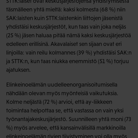
STTK:laiset ovat keskusjärjestöjensä yhdistymisestä
täsmälleen yhtä mieltä: kaksi kolmesta (68 %) niin
SAK:laisten kuin STTK:laistenkin liittojen jäsenistä
yhdistäisi keskusjärjestöt, kun taas vain joka neljäs
(25 %) jäsen haluaa pitää nämä kaksi keskusjärjestöä
edelleen erillisinä. Akavalaiset sen sijaan ovat eri
linjoilla: vain reilu kolmannes (39 %) yhdistäisi SAK:n
ja STTK:n, kun taas niukka enemmistö (51 %) torjuu
ajatuksen.
Elinkeinoelämän uudelleenorganisoitumisella
nähdään olevan myös myönteisiä vaikutuksia.
Kolme neljästä (72 %) arvioi, että ay-liikkeen
toimintaa helpottaa se, että vastassa on vain yksi
työnantajakeskusjärjestö. Suunnilleen yhtä moni (73
%) myös arvelee, että kansainvälisillä markkinoilla
elinkeinoelämän rivien tiivistyminen voi olla myös