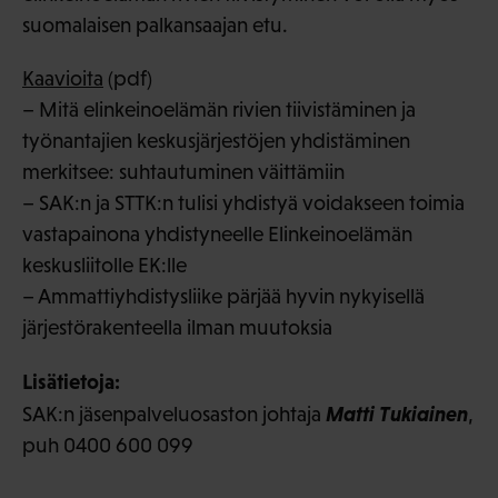
suomalaisen palkansaajan etu.
Kaavioita
(pdf)
– Mitä elinkeinoelämän rivien tiivistäminen ja
työnantajien keskusjärjestöjen yhdistäminen
merkitsee: suhtautuminen väittämiin
– SAK:n ja STTK:n tulisi yhdistyä voidakseen toimia
vastapainona yhdistyneelle Elinkeinoelämän
keskusliitolle EK:lle
– Ammattiyhdistysliike pärjää hyvin nykyisellä
järjestörakenteella ilman muutoksia
Lisätietoja:
Matti Tukiainen
SAK:n jäsenpalveluosaston johtaja
,
puh 0400 600 099