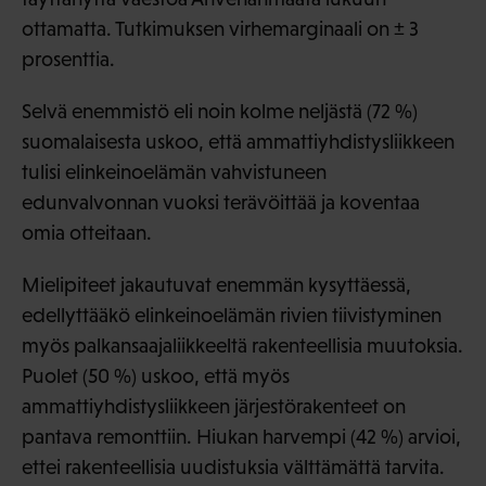
ottamatta. Tutkimuksen virhemarginaali on ± 3
prosenttia.
Selvä enemmistö eli noin kolme neljästä (72 %)
suomalaisesta uskoo, että ammattiyhdistysliikkeen
tulisi elinkeinoelämän vahvistuneen
edunvalvonnan vuoksi terävöittää ja koventaa
omia otteitaan.
Mielipiteet jakautuvat enemmän kysyttäessä,
edellyttääkö elinkeinoelämän rivien tiivistyminen
myös palkansaajaliikkeeltä rakenteellisia muutoksia.
Puolet (50 %) uskoo, että myös
ammattiyhdistysliikkeen järjestörakenteet on
pantava remonttiin. Hiukan harvempi (42 %) arvioi,
ettei rakenteellisia uudistuksia välttämättä tarvita.