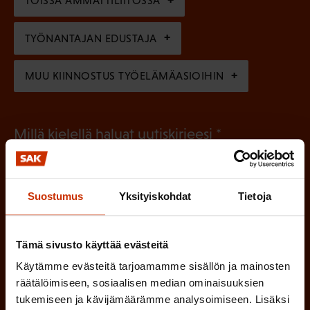
)
TÖISSÄ AMMATTILIITOSSA
e
n
TYÖNANTAJAN EDUSTAJA
)
MUU KIINNOSTUS TYÖELÄMÄASIOIHIN
(
Millä kielellä haluat uutiskirjeesi
P
SUOMI
RUOTSI
a
Suostumus
Yksityiskohdat
Tietoja
k
o
(
Hyväksyn tietojeni tallentamisen ja käsittelyn
P
Tämä sivusto käyttää evästeitä
l
SAK:n viestintärekisterin
mukaisesti *
a
Käytämme evästeitä tarjoamamme sisällön ja mainosten
l
k
räätälöimiseen, sosiaalisen median ominaisuuksien
i
tukemiseen ja kävijämäärämme analysoimiseen. Lisäksi
o