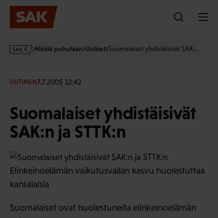
Hyppää
sisältöön
s
Näistä puhutaan
Uutiset
Suomalaiset yhdistäisivät SAK:…
a
k
·
7.7.2005 12:42
UUTINEN
f
i
Suomalaiset yhdistäisivät
SAK:n ja STTK:n
Elinkeinoelämän vaikutusvallan kasvu huolestuttaa
kansalaisia
Suomalaiset ovat huolestuneita elinkeinoelämän