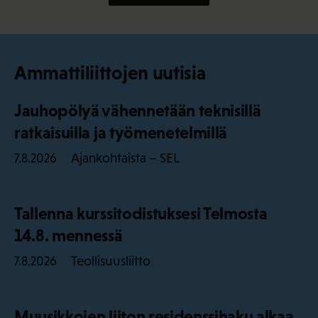
Ammattiliittojen uutisia
Jauhopölyä vähennetään teknisillä
ratkaisuilla ja työmenetelmillä
Ajankohtaista – SEL
7.8.2026
Tallenna kurssitodistuksesi Telmosta
14.8. mennessä
Teollisuusliitto
7.8.2026
Muusikkojen liiton residenssihaku alkaa