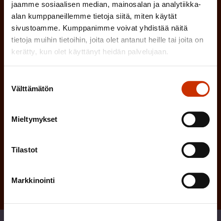
n
jaamme sosiaalisen median, mainosalan ja analytiikka-
l
alan kumppaneillemme tietoja siitä, miten käytät
e
l
sivustoamme. Kumppanimme voivat yhdistää näitä
i
n
tietoja muihin tietoihin, joita olet antanut heille tai joita on
n
)
kerätty, kun olet käyttänyt heidän palvelujaan.
e
n
Suostumuksen
)
Välttämätön
valinta
Mieltymykset
Tilaa
Tilastot
Markkinointi