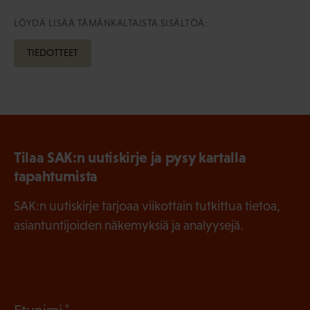
LÖYDÄ LISÄÄ TÄMÄNKALTAISTA SISÄLTÖÄ:
TIEDOTTEET
Tilaa SAK:n uutiskirje ja pysy kartalla
tapahtumista
SAK:n uutiskirje tarjoaa viikottain tutkittua tietoa,
asiantuntijoiden näkemyksiä ja analyysejä.
(