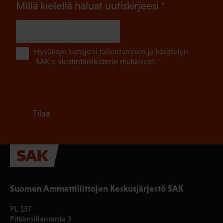
(Pakollinen)
Millä kielellä haluat uutiskirjeesi
SUOMI
RUOTSI
(Pa
Hyväksyn tietojeni tallentamisen ja käsittelyn
SAK:n viestintärekisterin
mukaisesti *
Tilaa
Suomen Ammattiliittojen Keskusjärjestö SAK
PL 157
Pitkänsillanranta 3