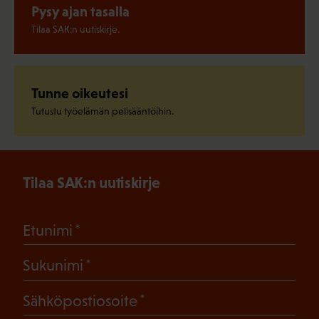
Pysy ajan tasalla
Tilaa SAK:n uutiskirje.
Tunne oikeutesi
Tutustu työelämän pelisääntöihin.
Tilaa SAK:n uutiskirje
(Pakollinen)
Etunimi
(Pakollinen)
Sukunimi
(Pakollinen)
Sähköpostiosoite