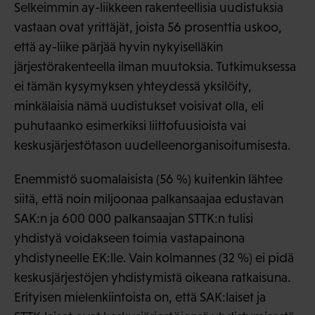
Selkeimmin ay-liikkeen rakenteellisia uudistuksia
vastaan ovat yrittäjät, joista 56 prosenttia uskoo,
että ay-liike pärjää hyvin nykyiselläkin
järjestörakenteella ilman muutoksia. Tutkimuksessa
ei tämän kysymyksen yhteydessä yksilöity,
minkälaisia nämä uudistukset voisivat olla, eli
puhutaanko esimerkiksi liittofuusioista vai
keskusjärjestötason uudelleenorganisoitumisesta.
Enemmistö suomalaisista (56 %) kuitenkin lähtee
siitä, että noin miljoonaa palkansaajaa edustavan
SAK:n ja 600 000 palkansaajan STTK:n tulisi
yhdistyä voidakseen toimia vastapainona
yhdistyneelle EK:lle. Vain kolmannes (32 %) ei pidä
keskusjärjestöjen yhdistymistä oikeana ratkaisuna.
Erityisen mielenkiintoista on, että SAK:laiset ja