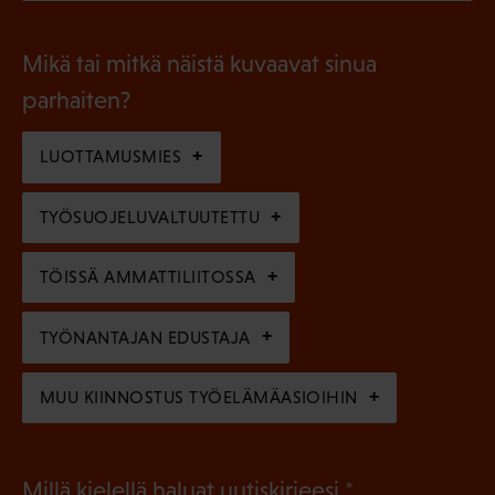
P
o
i
a
l
Mikä tai mitkä näistä kuvaavat sinua
n
k
l
parhaiten?
e
o
i
n
l
LUOTTAMUSMIES
n
)
l
e
TYÖSUOJELUVALTUUTETTU
i
n
n
)
TÖISSÄ AMMATTILIITOSSA
e
n
TYÖNANTAJAN EDUSTAJA
)
MUU KIINNOSTUS TYÖELÄMÄASIOIHIN
(
Millä kielellä haluat uutiskirjeesi