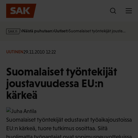
Hyppää
sisältöön
s
Näistä puhutaan
Uutiset
Suomalaiset työntekijät jousta…
a
k
·
29.11.2010 12:22
UUTINEN
f
i
Suomalaiset työntekijät
joustavuudessa EU:n
kärkeä
Suomalaiset työntekijät edustavat työaikajoustoissa
EU:n kärkeä, tuore tutkimus osoittaa. Siitä
huolimatta työnantajat ovat sopimusneuvotteluissa