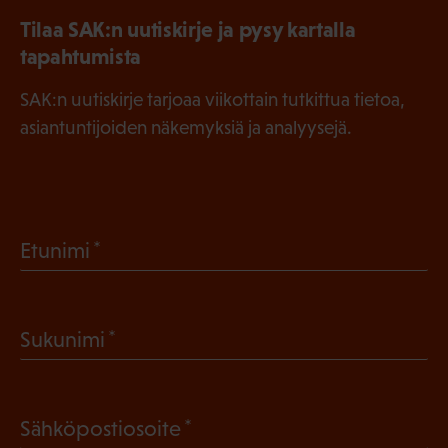
Tilaa SAK:n uutiskirje ja pysy kartalla
tapahtumista
SAK:n uutiskirje tarjoaa viikottain tutkittua tietoa,
asiantuntijoiden näkemyksiä ja analyysejä.
(
Etunimi
P
a
(
Sukunimi
k
P
o
a
l
(
Sähköpostiosoite
k
l