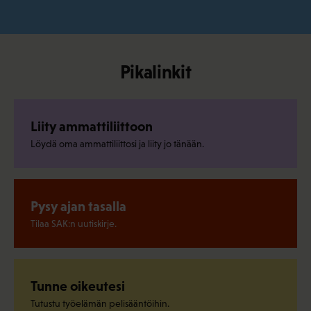
Pikalinkit
Liity ammattiliittoon
Löydä oma ammattiliittosi ja liity jo tänään.
Pysy ajan tasalla
Tilaa SAK:n uutiskirje.
Tunne oikeutesi
Tutustu työelämän pelisääntöihin.