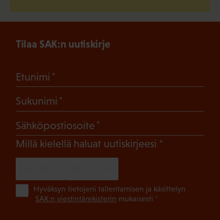
Tilaa SAK:n uutiskirje
(Pakollinen)
Etunimi
(Pakollinen)
Sukunimi
(Pakollinen)
Sähköpostiosoite
(Pakollinen)
Millä kielellä haluat uutiskirjeesi
SUOMI
RUOTSI
(Pa
Hyväksyn tietojeni tallentamisen ja käsittelyn
SAK:n viestintärekisterin
mukaisesti *