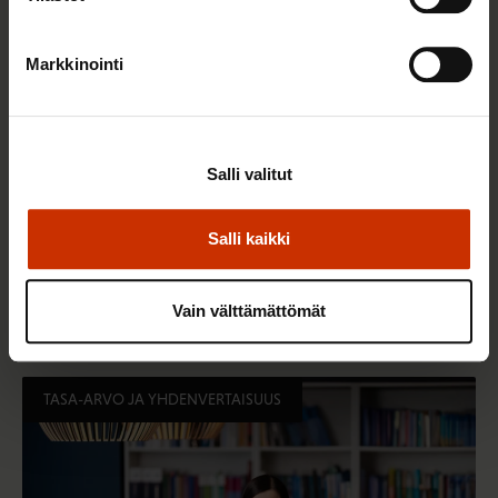
Markkinointi
Salli valitut
Salli kaikki
3.6.2026 13:34
Mikä muuttui määräaikaisissa työsuhteissa? Lue
juristin vastaukset!
Vain välttämättömät
TASA-ARVO JA YHDENVERTAISUUS