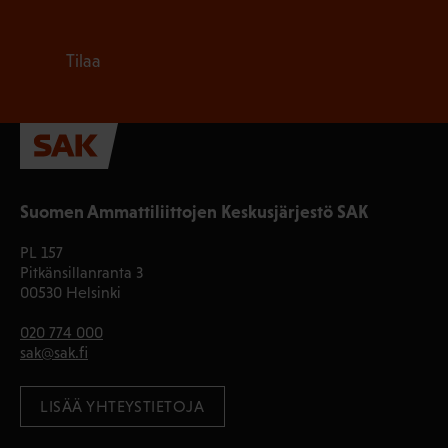
Tilaa
Suomen Ammattiliittojen Keskusjärjestö SAK
PL 157
Pitkänsillanranta 3
00530 Helsinki
020 774 000
sak@sak.fi
LISÄÄ YHTEYSTIETOJA