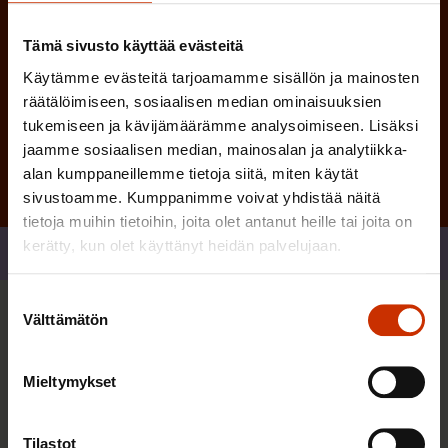
Tämä sivusto käyttää evästeitä
Käytämme evästeitä tarjoamamme sisällön ja mainosten
Tilaa
räätälöimiseen, sosiaalisen median ominaisuuksien
tukemiseen ja kävijämäärämme analysoimiseen. Lisäksi
jaamme sosiaalisen median, mainosalan ja analytiikka-
alan kumppaneillemme tietoja siitä, miten käytät
sivustoamme. Kumppanimme voivat yhdistää näitä
tietoja muihin tietoihin, joita olet antanut heille tai joita on
kerätty, kun olet käyttänyt heidän palvelujaan.
Jaa
Suostumuksen
Välttämätön
valinta
Sinua saattaa myös kiinnostaa
Mieltymykset
TASA-ARVO JA YHDENVERTAISUUS
Tilastot