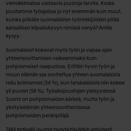
verrokkimaissa vastaavia joustoja tarvita. Koska
joustamme työajoissa jo nyt enemmän kuin muut,
kuinka pitkälle suomalaisten työntekijöiden pitää
kansallisen kilpailukyvyn nimissä venyä? Antila
kysyy.
Suomalaiset kokevat myös työn ja vapaa-ajan
yhteensovittamisen vaikeammaksi kuin
pohjoismaiset naapurinsa. Erittäin hyvin työn ja
muun elämän saa sovitettua yhteen suomalaisista
reilu kolmannes (34 %), kun tanskalaisista niin kokee
yli puolet (58 %). Työaikajoustojen yleisyydessä
Suomi on pohjoismaiden kärkeä, mutta työn ja
yksityiselämän yhteensovittamisessa
pohjoismaiden peränpitäjä.
Tällä hetkellä joustot hyödyttävätkin erityisesti