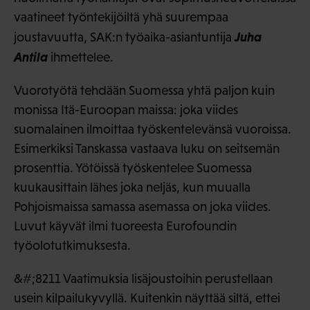
vaatineet työntekijöiltä yhä suurempaa
Juha
joustavuutta, SAK:n työaika-asiantuntija
Antila
ihmettelee.
Vuorotyötä tehdään Suomessa yhtä paljon kuin
monissa Itä-Euroopan maissa: joka viides
suomalainen ilmoittaa työskentelevänsä vuoroissa.
Esimerkiksi Tanskassa vastaava luku on seitsemän
prosenttia. Yötöissä työskentelee Suomessa
kuukausittain lähes joka neljäs, kun muualla
Pohjoismaissa samassa asemassa on joka viides.
Luvut käyvät ilmi tuoreesta Eurofoundin
työolotutkimuksesta.
&#;8211 Vaatimuksia lisäjoustoihin perustellaan
usein kilpailukyvyllä. Kuitenkin näyttää siltä, ettei