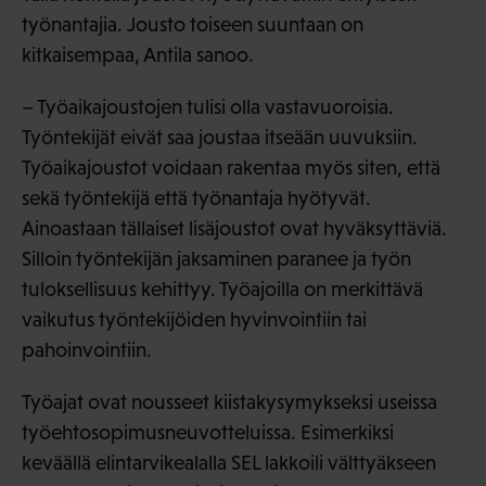
työnantajia. Jousto toiseen suuntaan on
kitkaisempaa, Antila sanoo.
– Työaikajoustojen tulisi olla vastavuoroisia.
Työntekijät eivät saa joustaa itseään uuvuksiin.
Työaikajoustot voidaan rakentaa myös siten, että
sekä työntekijä että työnantaja hyötyvät.
Ainoastaan tällaiset lisäjoustot ovat hyväksyttäviä.
Silloin työntekijän jaksaminen paranee ja työn
tuloksellisuus kehittyy. Työajoilla on merkittävä
vaikutus työntekijöiden hyvinvointiin tai
pahoinvointiin.
Työajat ovat nousseet kiistakysymykseksi useissa
työehtosopimusneuvotteluissa. Esimerkiksi
keväällä elintarvikealalla SEL lakkoili välttyäkseen