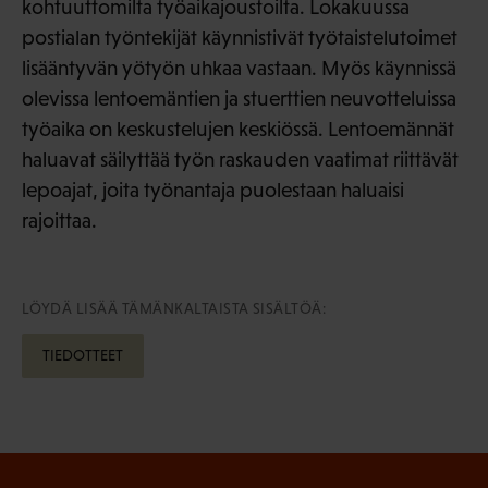
kohtuuttomilta työaikajoustoilta. Lokakuussa
postialan työntekijät käynnistivät työtaistelutoimet
lisääntyvän yötyön uhkaa vastaan. Myös käynnissä
olevissa lentoemäntien ja stuerttien neuvotteluissa
työaika on keskustelujen keskiössä. Lentoemännät
haluavat säilyttää työn raskauden vaatimat riittävät
lepoajat, joita työnantaja puolestaan haluaisi
rajoittaa.
LÖYDÄ LISÄÄ TÄMÄNKALTAISTA SISÄLTÖÄ:
TIEDOTTEET