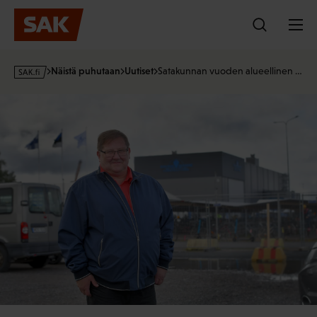
Hyppää
sisältöön
s
Näistä puhutaan
Uutiset
Satakunnan vuoden alueellinen …
a
k
·
f
i