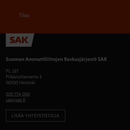
Tilaa
Suomen Ammattiliittojen Keskusjärjestö SAK
PL 157
Pitkänsillanranta 3
00530 Helsinki
020 774 000
sak@sak.fi
LISÄÄ YHTEYSTIETOJA