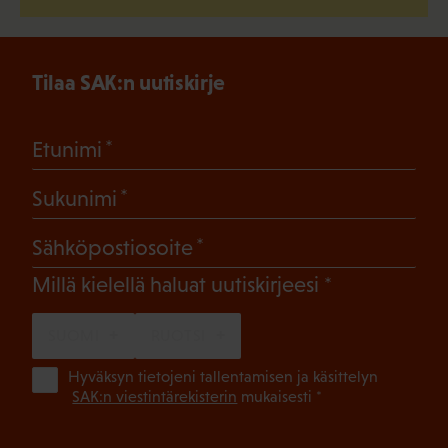
Tilaa SAK:n uutiskirje
(Pakollinen)
Etunimi
(Pakollinen)
Sukunimi
(Pakollinen)
Sähköpostiosoite
(Pakollinen)
Millä kielellä haluat uutiskirjeesi
SUOMI
RUOTSI
(Pa
Hyväksyn tietojeni tallentamisen ja käsittelyn
SAK:n viestintärekisterin
mukaisesti *