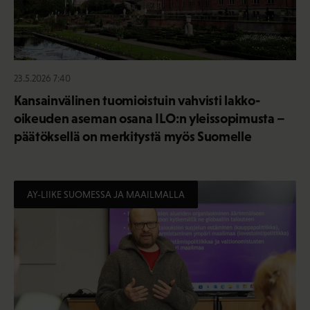
23.5.2026 7:40
Kansainvälinen tuomioistuin vahvisti lakko-
oikeuden aseman osana ILO:n yleissopimusta –
päätöksellä on merkitystä myös Suomelle
AY-LIIKE SUOMESSA JA MAAILMALLA