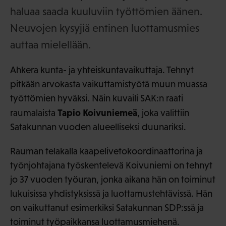
haluaa saada kuuluviin työttömien äänen.
Neuvojen kysyjiä entinen luottamusmies
auttaa mielellään.
Ahkera kunta- ja yhteiskuntavaikuttaja. Tehnyt
pitkään arvokasta vaikuttamistyötä muun muassa
työttömien hyväksi. Näin kuvaili SAK:n raati
Tapio Koivuniemeä
raumalaista
, joka valittiin
Satakunnan vuoden alueelliseksi duunariksi.
Rauman telakalla kaapelivetokoordinaattorina ja
työnjohtajana työskentelevä Koivuniemi on tehnyt
jo 37 vuoden työuran, jonka aikana hän on toiminut
lukuisissa yhdistyksissä ja luottamustehtävissä. Hän
on vaikuttanut esimerkiksi Satakunnan SDP:ssä ja
toiminut työpaikkansa luottamusmiehenä.