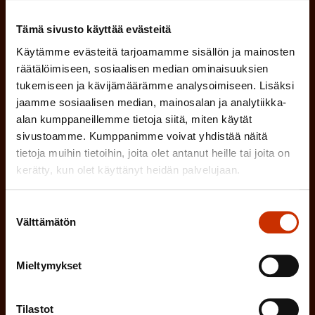
k
l
parhaiten?
e
o
Tämä sivusto käyttää evästeitä
i
n
Käytämme evästeitä tarjoamamme sisällön ja mainosten
l
LUOTTAMUSMIES
n
)
räätälöimiseen, sosiaalisen median ominaisuuksien
l
e
tukemiseen ja kävijämäärämme analysoimiseen. Lisäksi
TYÖSUOJELUVALTUUTETTU
i
jaamme sosiaalisen median, mainosalan ja analytiikka-
n
alan kumppaneillemme tietoja siitä, miten käytät
n
)
TÖISSÄ AMMATTILIITOSSA
sivustoamme. Kumppanimme voivat yhdistää näitä
e
tietoja muihin tietoihin, joita olet antanut heille tai joita on
n
TYÖNANTAJAN EDUSTAJA
kerätty, kun olet käyttänyt heidän palvelujaan.
)
MUU KIINNOSTUS TYÖELÄMÄASIOIHIN
Suostumuksen
Välttämätön
valinta
(
Millä kielellä haluat uutiskirjeesi
Mieltymykset
P
SUOMI
RUOTSI
Tilastot
a