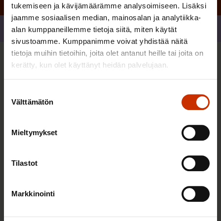
tukemiseen ja kävijämäärämme analysoimiseen. Lisäksi
jaamme sosiaalisen median, mainosalan ja analytiikka-
Jaa
alan kumppaneillemme tietoja siitä, miten käytät
sivustoamme. Kumppanimme voivat yhdistää näitä
tietoja muihin tietoihin, joita olet antanut heille tai joita on
kerätty, kun olet käyttänyt heidän palvelujaan.
Sinua saattaa myös kiinnostaa
Suostumuksen
TASA-ARVO JA YHDENVERTAISUUS
Välttämätön
valinta
Mieltymykset
Tilastot
Markkinointi