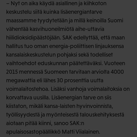
– Nyt on aika käydä asiallinen ja kiihkoton
keskustelu siitä kuinka lisäenergiantarve
maassamme tyydytetään ja millä keinoilla Suomi
vähentää kasvihuoneilmiötä aihe-uttavia
hiilidioksidipäästöjään. SAK edellyttää, että maan
hallitus tuo oman energia-poliittisen linjauksensa
kansalaiskeskustelun pohjaksi sekä todelliset
vaihtoehdot eduskunnan päätettäväksi. Vuoteen
2015 mennessä Suomeen tarvitaan arviolta 4000
megawattia eli lähes 30 prosenttia uutta
voimalaitostehoa. Lisäksi vanhoja voimalaitoksia on
korvattava uusilla. Lisäenergian tarve on siis
kiistaton, mikäli kansa-laisten hyvinvoinnista,
työllisyydestä ja myönteisestä talouskehityksestä
aiotaan pitää kiinni, sanoo SAK:n
apulaisosastopäällikkö Matti Viialainen.