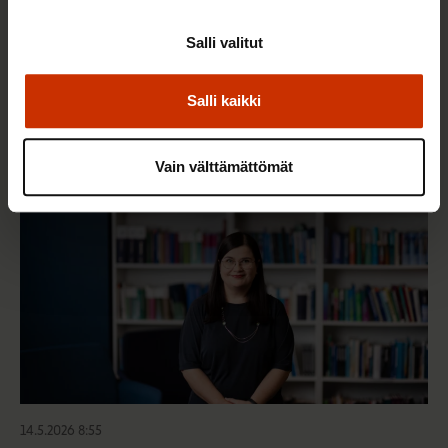
3.6.2026 13:34
Salli valitut
Mikä muuttui määräaikaisissa työsuhteissa? Lue
juristin vastaukset!
Salli kaikki
TASA-ARVO JA YHDENVERTAISUUS
Vain välttämättömät
14.5.2026 8:55