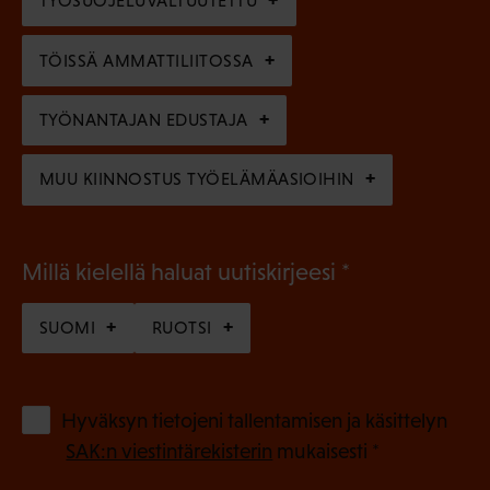
TYÖSUOJELUVALTUUTETTU
i
n
n
)
TÖISSÄ AMMATTILIITOSSA
e
n
TYÖNANTAJAN EDUSTAJA
)
MUU KIINNOSTUS TYÖELÄMÄASIOIHIN
(
Millä kielellä haluat uutiskirjeesi
P
SUOMI
RUOTSI
a
k
o
(
Hyväksyn tietojeni tallentamisen ja käsittelyn
P
l
SAK:n viestintärekisterin
mukaisesti *
a
l