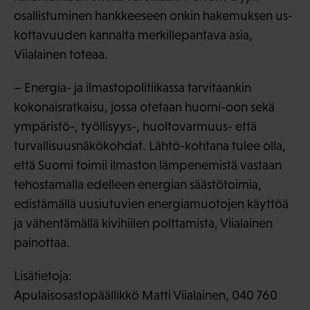
osallistuminen hankkeeseen onkin hakemuksen us-
kottavuuden kannalta merkillepantava asia,
Viialainen toteaa.
– Energia- ja ilmastopolitiikassa tarvitaankin
kokonaisratkaisu, jossa otetaan huomi-oon sekä
ympäristö-, työllisyys-, huoltovarmuus- että
turvallisuusnäkökohdat. Lähtö-kohtana tulee olla,
että Suomi toimii ilmaston lämpenemistä vastaan
tehostamalla edelleen energian säästötoimia,
edistämällä uusiutuvien energiamuotojen käyttöä
ja vähentämällä kivihiilen polttamista, Viialainen
painottaa.
Lisätietoja:
Apulaisosastopäällikkö Matti Viialainen, 040 760