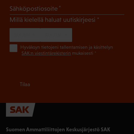
(Pakollinen)
Sähköpostiosoite
(Pakollinen)
Millä kielellä haluat uutiskirjeesi
SUOMI
RUOTSI
(Pa
Hyväksyn tietojeni tallentamisen ja käsittelyn
SAK:n viestintärekisterin
mukaisesti *
Tilaa
Suomen Ammattiliittojen Keskusjärjestö SAK