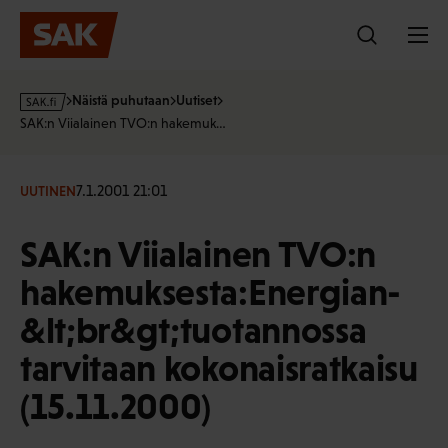
Hyppää
sisältöön
s
Näistä puhutaan
Uutiset
a
SAK:n Viialainen TVO:n hakemuk…
k
·
f
7.1.2001 21:01
UUTINEN
i
SAK:n Viialainen TVO:n
hakemuksesta:Energian-
&lt;br&gt;tuotannossa
tarvitaan kokonaisratkaisu
(15.11.2000)