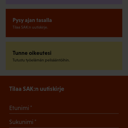
Pysy ajan tasalla
Tilaa SAK:n uutiskirje.
Tunne oikeutesi
Tutustu työelämän pelisääntöihin.
Tilaa SAK:n uutiskirje
(Pakollinen)
Etunimi
(Pakollinen)
Sukunimi