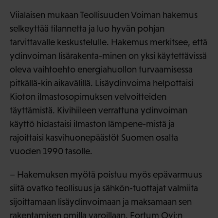
Viialaisen mukaan Teollisuuden Voiman hakemus
selkeyttää tilannetta ja luo hyvän pohjan
tarvittavalle keskustelulle. Hakemus merkitsee, että
ydinvoiman lisärakenta-minen on yksi käytettävissä
oleva vaihtoehto energiahuollon turvaamisessa
pitkällä-kin aikavälillä. Lisäydinvoima helpottaisi
Kioton ilmastosopimuksen velvoitteiden
täyttämistä. Kivihiileen verrattuna ydinvoiman
käyttö hidastaisi ilmaston lämpene-mistä ja
rajoittaisi kasvihuonepäästöt Suomen osalta
vuoden 1990 tasolle.
– Hakemuksen myötä poistuu myös epävarmuus
siitä ovatko teollisuus ja sähkön-tuottajat valmiita
sijoittamaan lisäydinvoimaan ja maksamaan sen
rakentamisen omilla varoillaan. Fortum Oyj:n