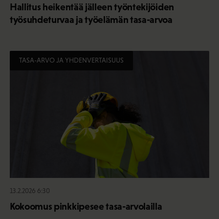
Hallitus heikentää jälleen työntekijöiden
työsuhdeturvaa ja työelämän tasa-arvoa
TASA-ARVO JA YHDENVERTAISUUS
13.2.2026 6:30
Kokoomus pinkkipesee tasa-arvolailla