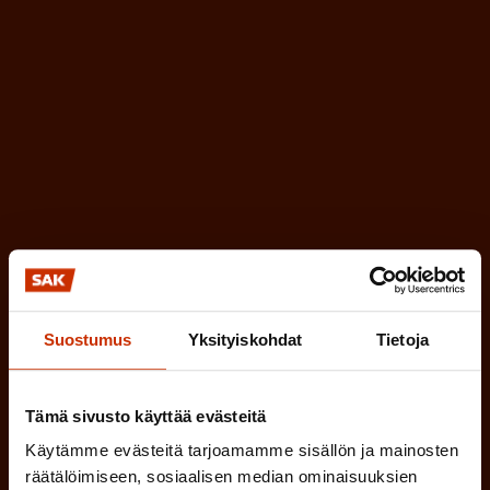
k
i
o
n
l
e
l
i
n
n
)
e
n
)
Suostumus
Yksityiskohdat
Tietoja
Tilaa
Tämä sivusto käyttää evästeitä
Käytämme evästeitä tarjoamamme sisällön ja mainosten
räätälöimiseen, sosiaalisen median ominaisuuksien