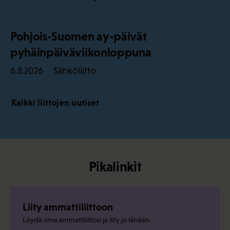
Pohjois-Suomen ay-päivät
pyhäinpäiväviikonloppuna
Sähköliitto
6.8.2026
Kaikki liittojen uutiset
Pikalinkit
Liity ammattiliittoon
Löydä oma ammattiliittosi ja liity jo tänään.