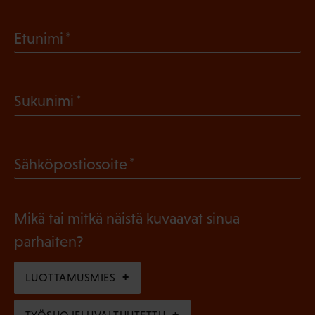
(
Etunimi
P
a
(
Sukunimi
k
P
o
a
l
(
Sähköpostiosoite
k
l
P
o
i
a
l
Mikä tai mitkä näistä kuvaavat sinua
n
k
l
parhaiten?
e
o
i
n
l
LUOTTAMUSMIES
n
)
l
e