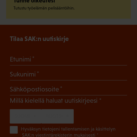
Tunne oikeutesi
Tutustu työelämän pelisääntöihin.
Tilaa SAK:n uutiskirje
(Pakollinen)
Etunimi
(Pakollinen)
Sukunimi
(Pakollinen)
Sähköpostiosoite
(Pakollinen)
Millä kielellä haluat uutiskirjeesi
SUOMI
RUOTSI
(Pa
Hyväksyn tietojeni tallentamisen ja käsittelyn
SAK:n viestintärekisterin
mukaisesti *