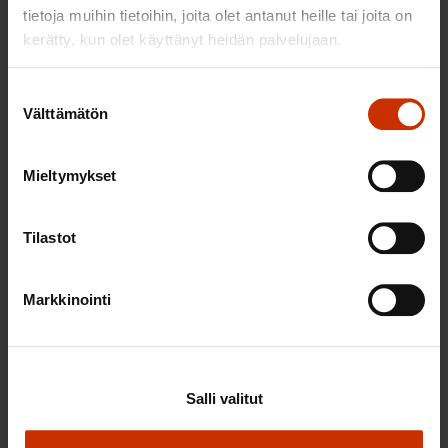
tietoja muihin tietoihin, joita olet antanut heille tai joita on
TASA-ARVO JA YHDENVERTAISUUS
kerätty, kun olet käyttänyt heidän palvelujaan.
Suostumuksen
Välttämätön
valinta
Mieltymykset
Tilastot
3.6.2026 13:34
Markkinointi
Mikä muuttui määräaikaisissa työsuhteissa? Lue
juristin vastaukset!
Salli valitut
TASA-ARVO JA YHDENVERTAISUUS