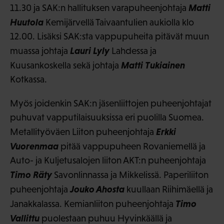
Matti
11.30 ja SAK:n hallituksen varapuheenjohtaja
Huutola
Kemijärvellä Taivaantulien aukiolla klo
12.00. Lisäksi SAK:sta vappupuheita pitävät muun
Lauri Lyly
muassa johtaja
Lahdessa ja
Matti Tukiainen
Kuusankoskella sekä johtaja
Kotkassa.
Myös joidenkin SAK:n jäsenliittojen puheenjohtajat
puhuvat vapputilaisuuksissa eri puolilla Suomea.
Erkki
Metallityöväen Liiton puheenjohtaja
Vuorenmaa
pitää vappupuheen Rovaniemellä ja
Auto- ja Kuljetusalojen liiton AKT:n puheenjohtaja
Timo Räty
Savonlinnassa ja Mikkelissä. Paperiliiton
Jouko Ahosta
puheenjohtaja
kuullaan Riihimäellä ja
Timo
Janakkalassa. Kemianliiton puheenjohtaja
Vallittu
puolestaan puhuu Hyvinkäällä ja