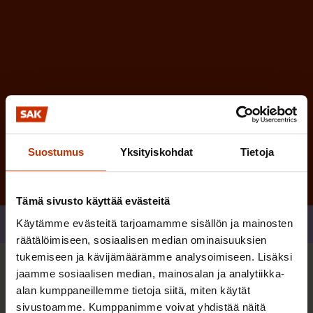
n
)
Tilaa
Suostumus
Yksityiskohdat
Tietoja
Tämä sivusto käyttää evästeitä
Käytämme evästeitä tarjoamamme sisällön ja mainosten
Jaa
räätälöimiseen, sosiaalisen median ominaisuuksien
tukemiseen ja kävijämäärämme analysoimiseen. Lisäksi
jaamme sosiaalisen median, mainosalan ja analytiikka-
Sinua saattaa myös kiinnostaa
alan kumppaneillemme tietoja siitä, miten käytät
sivustoamme. Kumppanimme voivat yhdistää näitä