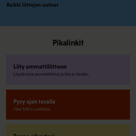
Kaikki liittojen uutiset
Pikalinkit
Liity ammattiliittoon
Löydä oma ammattiliittosi ja liity jo tänään.
Pysy ajan tasalla
Tilaa SAK:n uutiskirje.