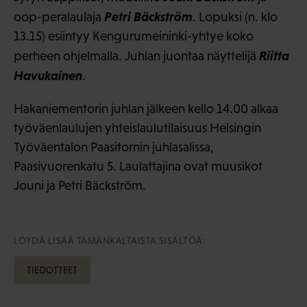
Petri Bäckström
oop-peralaulaja
. Lopuksi (n. klo
13.15) esiintyy Kengurumeininki-yhtye koko
Riitta
perheen ohjelmalla. Juhlan juontaa näyttelijä
Havukainen
.
Hakaniementorin juhlan jälkeen kello 14.00 alkaa
työväenlaulujen yhteislaulutilaisuus Helsingin
Työväentalon Paasitornin juhlasalissa,
Paasivuorenkatu 5. Laulattajina ovat muusikot
Jouni ja Petri Bäckström.
LÖYDÄ LISÄÄ TÄMÄNKALTAISTA SISÄLTÖÄ:
TIEDOTTEET