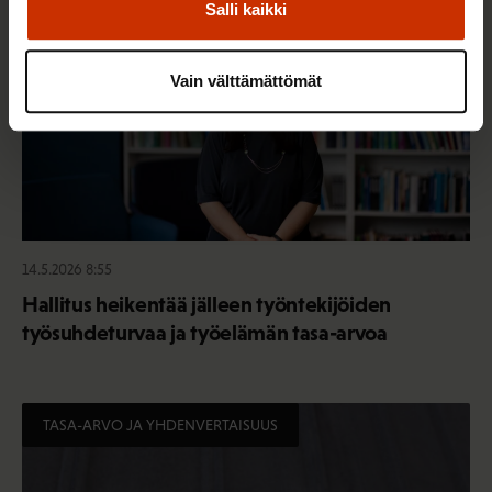
Salli kaikki
Vain välttämättömät
14.5.2026 8:55
Hallitus heikentää jälleen työntekijöiden
työsuhdeturvaa ja työelämän tasa-arvoa
TASA-ARVO JA YHDENVERTAISUUS