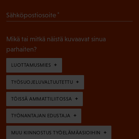
a
l
(
Sähköpostiosoite
k
l
P
o
i
a
l
Mikä tai mitkä näistä kuvaavat sinua
n
k
l
parhaiten?
e
o
i
n
l
LUOTTAMUSMIES
n
)
l
e
TYÖSUOJELUVALTUUTETTU
i
n
n
)
TÖISSÄ AMMATTILIITOSSA
e
n
TYÖNANTAJAN EDUSTAJA
)
MUU KIINNOSTUS TYÖELÄMÄASIOIHIN