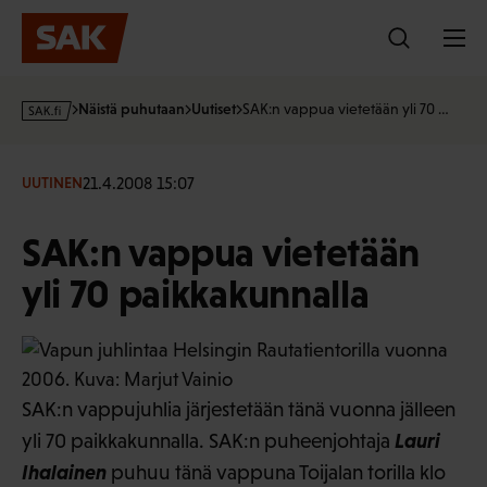
Hyppää
sisältöön
s
Näistä puhutaan
Uutiset
SAK:n vappua vietetään yli 70 …
a
k
·
21.4.2008 15:07
UUTINEN
f
i
SAK:n vappua vietetään
yli 70 paikkakunnalla
SAK:n vappujuhlia järjestetään tänä vuonna jälleen
Lauri
yli 70 paikkakunnalla. SAK:n puheenjohtaja
Ihalainen
puhuu tänä vappuna Toijalan torilla klo