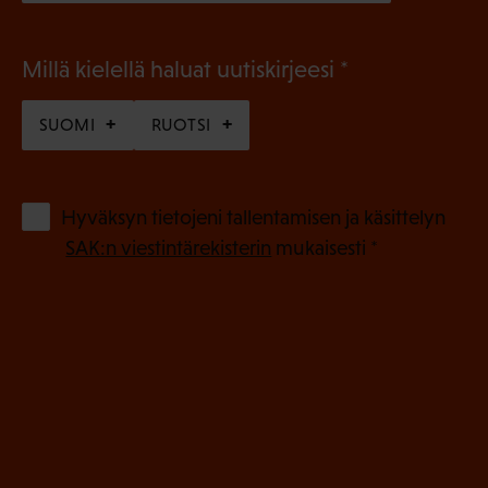
(
Millä kielellä haluat uutiskirjeesi
P
SUOMI
RUOTSI
a
k
o
(
Hyväksyn tietojeni tallentamisen ja käsittelyn
P
l
SAK:n viestintärekisterin
mukaisesti *
a
l
k
i
o
n
l
e
l
i
n
n
)
e