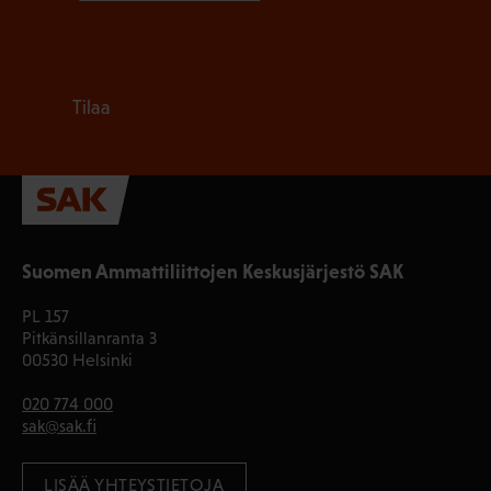
Tilaa
Suomen Ammattiliittojen Keskusjärjestö SAK
PL 157
Pitkänsillanranta 3
00530 Helsinki
020 774 000
sak@sak.fi
LISÄÄ YHTEYSTIETOJA