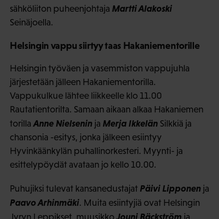
Martti Alakoski
sähköliiton puheenjohtaja
Seinäjoella.
Helsingin vappu siirtyy taas Hakaniementorille
Helsingin työväen ja vasemmiston vappujuhla
järjestetään jälleen Hakaniementorilla.
Vappukulkue lähtee liikkeelle klo 11.00
Rautatientorilta. Samaan aikaan alkaa Hakaniemen
Anne Nielsenin
Merja Ikkelän
torilla
ja
Silkkiä ja
chansonia -esitys, jonka jälkeen esiintyy
Hyvinkäänkylän puhallinorkesteri. Myynti- ja
esittelypöydät avataan jo kello 10.00.
Päivi Lipponen
Puhujiksi tulevat kansanedustajat
ja
Paavo Arhinmäki
. Muita esiintyjiä ovat Helsingin
Jouni Bäckström
Jyryn Leppikset, muusikko
ja