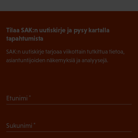
Tilaa SAK:n uutiskirje ja pysy kartalla
tapahtumista
SAK:n uutiskirje tarjoaa viikottain tutkittua tietoa,
asiantuntijoiden näkemyksiä ja analyysejä.
(
Etunimi
P
a
(
Sukunimi
k
P
o