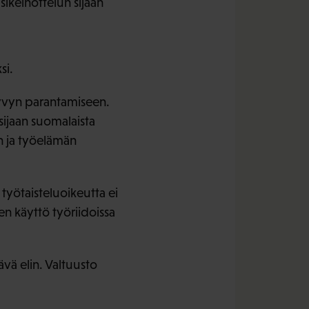
ikeinottelun sijaan
si.
kyvyn parantamiseen.
sijaan suomalaista
n ja työelämän
 työtaisteluoikeutta ei
en käyttö työriidoissa
ävä elin. Valtuusto