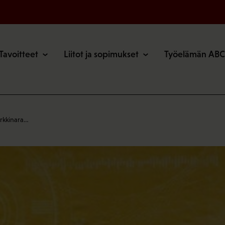
o
Tavoitteet
Liitot ja sopimukset
Työelämän ABC
arkkinara…