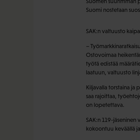
Suomen suurimman palk
Suomi nostetaan suost
SAK:n valtuusto kaipa
– Työmarkkinaratkaisu
Ostovoimaa heikentämä
työtä edistää määräti
laatuun, valtuusto li
Kiljavalla torstaina j
saa rajoittaa, työehto
on lopetettava.
SAK:n 119-jäseninen va
kokoontuu keväällä ja 