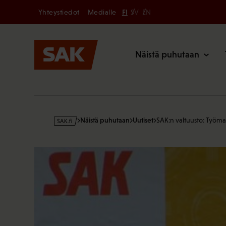
Secondary
Hyppää
Yhteystiedot
Medialle
FI
SV
EN
sisältöön
Päävalikk
Näistä puhutaan
s
Näistä puhutaan
Uutiset
SAK:n valtuusto: Työm
a
k
·
f
i