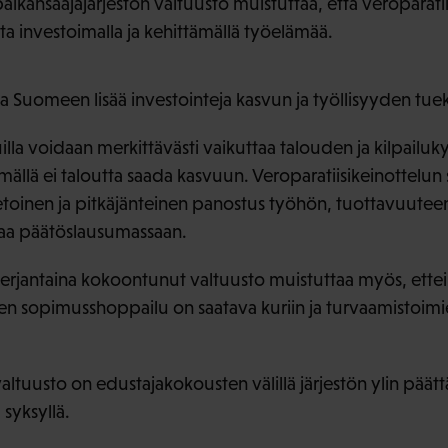
ansaajajärjestön valtuusto muistuttaa, että veroparatiis
a investoimalla ja kehittämällä työelämää.
a Suomeen lisää investointeja kasvun ja työllisyyden tuek
illa voidaan merkittävästi vaikuttaa talouden ja kilpailu
llä ei taloutta saada kasvuun. Veroparatiisikeinottelun 
etoinen ja pitkäjänteinen panostus työhön, tuottavuutee
njaa päätöslausumassaan.
a perjantaina kokoontunut valtuusto muistuttaa myös, ettei
jen sopimusshoppailu on saatava kuriin ja turvaamistoimi
ltuusto on edustajakokousten välillä järjestön ylin päätt
syksyllä.