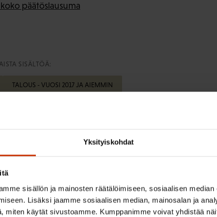
n koko päätöslausuma
ISTA SISÄLTÖÄ:
TALOUS - VUOSI 2017 JA AIEMMIN
Yksityiskohdat
irje ja pysy kartalla tapahtumi
itä
tutkittua tietoa, asiantuntijoiden näkemyksiä ja analyysejä.
mme sisällön ja mainosten räätälöimiseen, sosiaalisen median
iseen. Lisäksi jaamme sosiaalisen median, mainosalan ja analy
, miten käytät sivustoamme. Kumppanimme voivat yhdistää näitä t