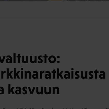
valtuusto:
kkinaratkaisusta
a kasvuun