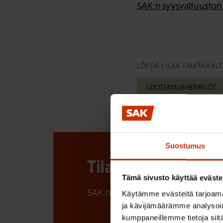
SAK:n syysvaltuusto
LÖYDÄ LISÄÄ TÄMÄNKALTA
LUOTTAMUSHENKILÖT
Suostumus
Tilaa SAK:n uutisk
Tämä sivusto käyttää eväste
SAK:n uutiskirje tarjoaa viikottain 
Käytämme evästeitä tarjoama
ja kävijämäärämme analysoim
kumppaneillemme tietoja siitä