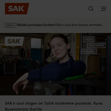
Hyppää
sisältöön
s
Näistä puhutaan
Uutiset
SAK:n uusi ilme kertoo ammatti…
a
k
·
f
i
SAK:n uusi slogan on Työtä toistemme puolesta. Kuva:
Kuvatoimisto Gorilla