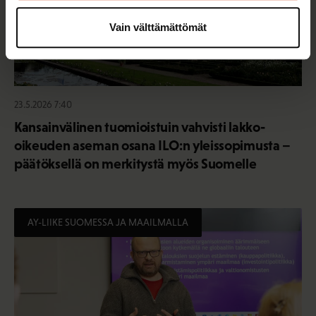
Vain välttämättömät
23.5.2026 7:40
Kansainvälinen tuomioistuin vahvisti lakko-
oikeuden aseman osana ILO:n yleissopimusta –
päätöksellä on merkitystä myös Suomelle
AY-LIIKE SUOMESSA JA MAAILMALLA