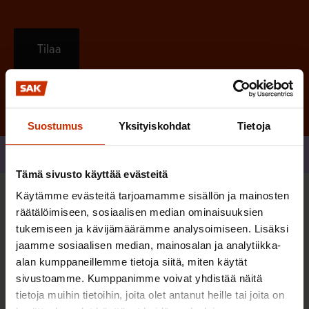
Tilaa
Suostumus
Yksityiskohdat
Tietoja
Jaa
Tämä sivusto käyttää evästeitä
Käytämme evästeitä tarjoamamme sisällön ja mainosten
Sinua saattaa myös kiinnostaa
räätälöimiseen, sosiaalisen median ominaisuuksien
tukemiseen ja kävijämäärämme analysoimiseen. Lisäksi
jaamme sosiaalisen median, mainosalan ja analytiikka-
AY-LIIKE SUOMESSA JA MAAILMALLA
alan kumppaneillemme tietoja siitä, miten käytät
sivustoamme. Kumppanimme voivat yhdistää näitä
tietoja muihin tietoihin, joita olet antanut heille tai joita on