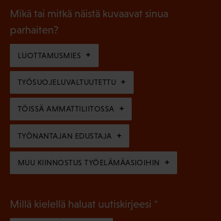
i
a
l
Mikä tai mitkä näistä kuvaavat sinua
n
k
l
parhaiten?
e
o
i
n
l
LUOTTAMUSMIES
n
)
l
e
TYÖSUOJELUVALTUUTETTU
i
n
n
)
TÖISSÄ AMMATTILIITOSSA
e
n
TYÖNANTAJAN EDUSTAJA
)
MUU KIINNOSTUS TYÖELÄMÄASIOIHIN
(
Millä kielellä haluat uutiskirjeesi
P