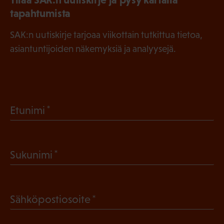
tapahtumista
SAK:n uutiskirje tarjoaa viikottain tutkittua tietoa,
asiantuntijoiden näkemyksiä ja analyysejä.
(
Etunimi
P
a
(
Sukunimi
k
P
o
a
l
(
Sähköpostiosoite
k
l
P
o