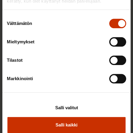
kerätty, kun olet käyttänyt heidän palvelujaan.
Suostumuksen
Välttämätön
valinta
Mieltymykset
25.6.2026 10:35
Tilastot
Työelämän ammattilaiset: Panemme olutta,
jonka takana voimme ylpeänä seisoa
Markkinointi
AY-LIIKE SUOMESSA JA MAAILMALLA
Salli valitut
Salli kaikki