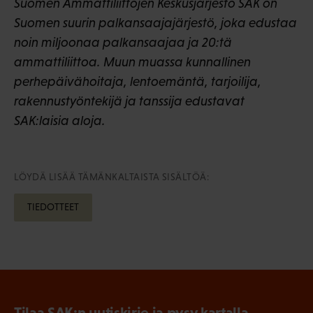
Suomen Ammattiliittojen Keskusjärjestö SAK on
Suomen suurin palkansaajajärjestö, joka edustaa
noin miljoonaa palkansaajaa ja 20:tä
ammattiliittoa. Muun muassa kunnallinen
perhepäivähoitaja, lentoemäntä, tarjoilija,
rakennustyöntekijä ja tanssija edustavat
SAK:laisia aloja.
LÖYDÄ LISÄÄ TÄMÄNKALTAISTA SISÄLTÖÄ:
TIEDOTTEET
Tilaa SAK:n uutiskirje ja pysy kartalla