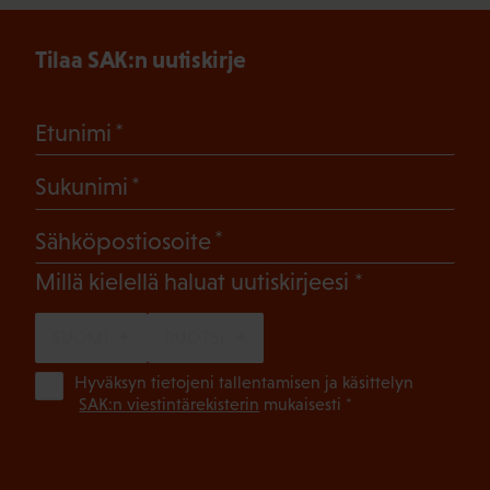
Tilaa SAK:n uutiskirje
(Pakollinen)
Etunimi
(Pakollinen)
Sukunimi
(Pakollinen)
Sähköpostiosoite
(Pakollinen)
Millä kielellä haluat uutiskirjeesi
SUOMI
RUOTSI
(Pa
Hyväksyn tietojeni tallentamisen ja käsittelyn
SAK:n viestintärekisterin
mukaisesti *