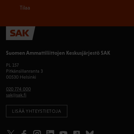
Tilaa
Suomen Ammattiliittojen Keskusjärjestö SAK
PL 157
Pitkänsillanranta 3
00530 Helsinki
020 774 000
sak@sak.fi
LISÄÄ YHTEYSTIETOJA