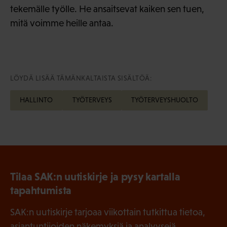
tekemälle työlle. He ansaitsevat kaiken sen tuen,
mitä voimme heille antaa.
LÖYDÄ LISÄÄ TÄMÄNKALTAISTA SISÄLTÖÄ:
HALLINTO
TYÖTERVEYS
TYÖTERVEYSHUOLTO
Tilaa SAK:n uutiskirje ja pysy kartalla
tapahtumista
SAK:n uutiskirje tarjoaa viikottain tutkittua tietoa,
asiantuntijoiden näkemyksiä ja analyysejä.