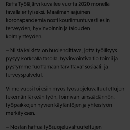
Riitta Työläjärvi kuvailee vuotta 2020 monella
tavalla erityiseksi. Maailmanlaajuinen
koronapandemia nosti kouriintuntuvasti esiin
terveyden, hyvinvoinnin ja talouden
kolmiyhteyden.
– Niistä kaikista on huolehdittava, jotta työllisyys
pysyy korkealla tasolla, hyvinvointivaltio toimii ja
pystymme tuottamaan tarvittavat sosiaali- ja
terveyspalvelut.
Viime vuosi toi esiin myös työsuojeluvaltuutettujen
tekemän tärkeän työn, toimivan lainsäädännön,
työpaikkojen hyvien käytäntöjen ja yhteistyön
merkityksen.
– Nostan hattua työsuojeluvaltuutettujen