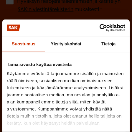
(
Hyväksyn tietojeni tallentamisen ja käsittelyn
P
l
SAK:n viestintärekisterin
mukaisesti *
a
l
k
i
o
n
l
Suostumus
Yksityiskohdat
Tietoja
e
l
i
n
n
Tämä sivusto käyttää evästeitä
)
e
Käytämme evästeitä tarjoamamme sisällön ja mainosten
n
räätälöimiseen, sosiaalisen median ominaisuuksien
)
tukemiseen ja kävijämäärämme analysoimiseen. Lisäksi
jaamme sosiaalisen median, mainosalan ja analytiikka-
alan kumppaneillemme tietoja siitä, miten käytät
sivustoamme. Kumppanimme voivat yhdistää näitä
tietoja muihin tietoihin, joita olet antanut heille tai joita on
kerätty, kun olet käyttänyt heidän palvelujaan.
Tilaa