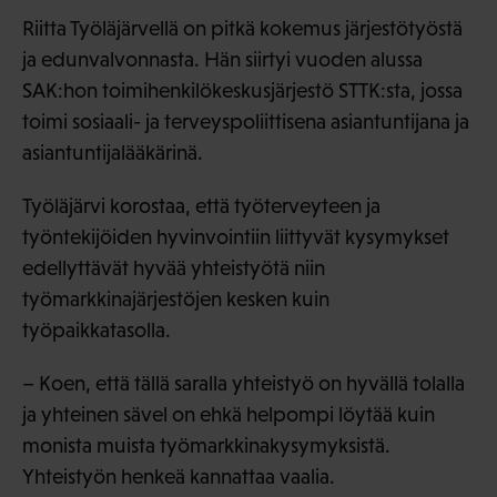
Riitta Työläjärvellä on pitkä kokemus järjestötyöstä
ja edunvalvonnasta. Hän siirtyi vuoden alussa
SAK:hon toimihenkilökeskusjärjestö STTK:sta, jossa
toimi sosiaali- ja terveyspoliittisena asiantuntijana ja
asiantuntijalääkärinä.
Työläjärvi korostaa, että työterveyteen ja
työntekijöiden hyvinvointiin liittyvät kysymykset
edellyttävät hyvää yhteistyötä niin
työmarkkinajärjestöjen kesken kuin
työpaikkatasolla.
– Koen, että tällä saralla yhteistyö on hyvällä tolalla
ja yhteinen sävel on ehkä helpompi löytää kuin
monista muista työmarkkinakysymyksistä.
Yhteistyön henkeä kannattaa vaalia.