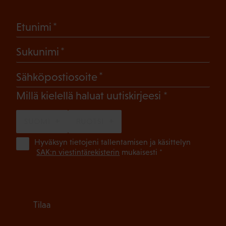
(Pakollinen)
Etunimi
(Pakollinen)
Sukunimi
(Pakollinen)
Sähköpostiosoite
(Pakollinen)
Millä kielellä haluat uutiskirjeesi
SUOMI
RUOTSI
(Pa
Hyväksyn tietojeni tallentamisen ja käsittelyn
SAK:n viestintärekisterin
mukaisesti *
Tilaa