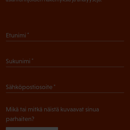
(
Etunimi
P
a
(
Sukunimi
k
P
o
a
l
(
Sähköpostiosoite
k
l
P
o
i
a
l
Mikä tai mitkä näistä kuvaavat sinua
n
k
l
parhaiten?
e
o
i