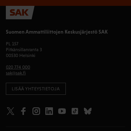
Suomen Ammattiliittojen Keskusjärjestö SAK
PL 157
Pitkänsillanranta 3
00530 Helsinki
020 774 000
sak@sak.fi
LISÄÄ YHTEYSTIETOJA