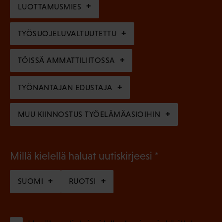
n
l
LUOTTAMUSMIES
n
)
l
e
TYÖSUOJELUVALTUUTETTU
i
n
n
)
TÖISSÄ AMMATTILIITOSSA
e
n
TYÖNANTAJAN EDUSTAJA
)
MUU KIINNOSTUS TYÖELÄMÄASIOIHIN
(
Millä kielellä haluat uutiskirjeesi
P
SUOMI
RUOTSI
a
k
o