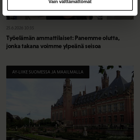
Vain välttämättömät
25.6.2026 10:35
Työelämän ammattilaiset: Panemme olutta,
jonka takana voimme ylpeänä seisoa
AY-LIIKE SUOMESSA JA MAAILMALLA