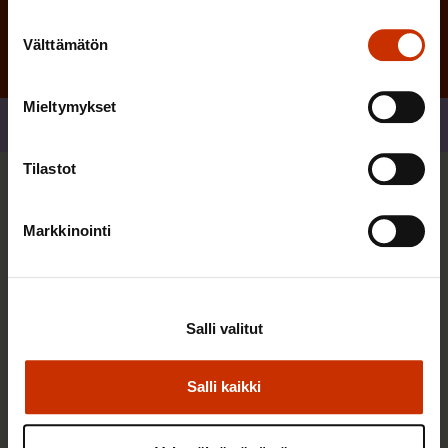
Suostumuksen
Välttämätön
valinta
Mieltymykset
Jaa
Tilastot
Sinua saattaa myös kiinnostaa
Markkinointi
AY-LIIKE SUOMESSA JA MAAILMALLA
Salli valitut
Salli kaikki