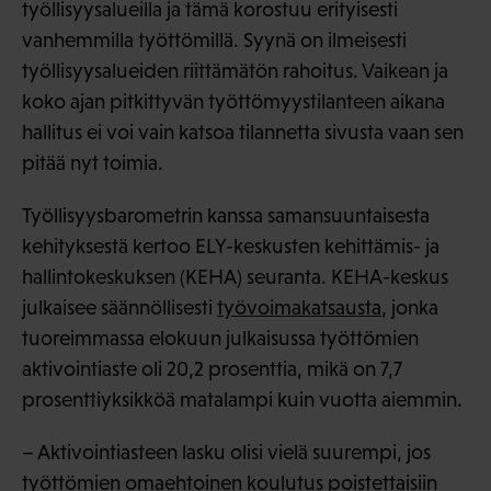
työllisyysalueilla ja tämä korostuu erityisesti
vanhemmilla työttömillä. Syynä on ilmeisesti
työllisyysalueiden riittämätön rahoitus. Vaikean ja
koko ajan pitkittyvän työttömyystilanteen aikana
hallitus ei voi vain katsoa tilannetta sivusta vaan sen
pitää nyt toimia.
Työllisyysbarometrin kanssa samansuuntaisesta
kehityksestä kertoo ELY-keskusten kehittämis- ja
hallintokeskuksen (KEHA) seuranta. KEHA-keskus
julkaisee säännöllisesti
työvoimakatsausta
, jonka
tuoreimmassa elokuun julkaisussa työttömien
aktivointiaste oli 20,2 prosenttia, mikä on 7,7
prosenttiyksikköä matalampi kuin vuotta aiemmin.
– Aktivointiasteen lasku olisi vielä suurempi, jos
työttömien omaehtoinen koulutus poistettaisiin