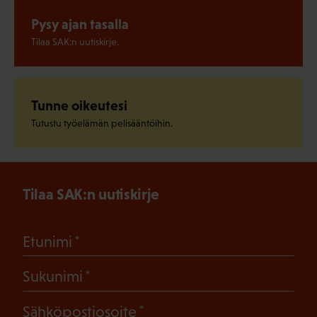
Pysy ajan tasalla
Tilaa SAK:n uutiskirje.
Tunne oikeutesi
Tutustu työelämän pelisääntöihin.
Tilaa SAK:n uutiskirje
(Pakollinen)
Etunimi
(Pakollinen)
Sukunimi
(Pakollinen)
Sähköpostiosoite