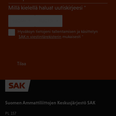
(Pakollinen)
Millä kielellä haluat uutiskirjeesi
SUOMI
RUOTSI
(Pa
Hyväksyn tietojeni tallentamisen ja käsittelyn
SAK:n viestintärekisterin
mukaisesti *
Tilaa
Suomen Ammattiliittojen Keskusjärjestö SAK
PL 157