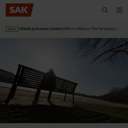
Hyppää
sisältöön
s
Näistä puhutaan
Uutiset
SAK:n tutkimus: Yhä harvempi t…
a
k
·
f
i