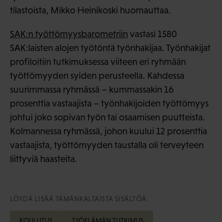
tilastoista, Mikko Heinikoski huomauttaa.
SAK:n työttömyysbarometriin
vastasi 1580
SAK:laisten alojen työtöntä työnhakijaa. Työnhakijat
profiloitiin tutkimuksessa viiteen eri ryhmään
työttömyyden syiden perusteella. Kahdessa
suurimmassa ryhmässä – kummassakin 16
prosenttia vastaajista – työnhakijoiden työttömyys
johtui joko sopivan työn tai osaamisen puutteista.
Kolmannessa ryhmässä, johon kuului 12 prosenttia
vastaajista, työttömyyden taustalla oli terveyteen
liittyviä haasteita.
LÖYDÄ LISÄÄ TÄMÄNKALTAISTA SISÄLTÖÄ:
KOULUTUS
TYÖELÄMÄN TUTKIMUS