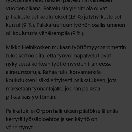
työvoimaviranomaisten palveluihin viimeisen
vuoden aikana. Palveluista yleisimpiä olivat
pitkäkestoiset koulutukset (13 %) ja lyhytkestoiset
kurssit (9 %). Palkkatuettuun työhön osallistuminen
oli koulutusta vähäisempää (9 %).
Mikko Heinikosken mukaan työttömyysbarometrin
tulos kertoo siitä, että työvoimapalvelut ovat
nykyisessä korkean työttömyyden tilanteessa
aliresurssoituja. Rahaa tulisi korvamerkitä
koulutuksen lisäksi erityisesti palkkatukeen, jota
maksetaan työnantajalle, jos hän palkkaa
pitkäaikaistyöttömän.
Palkkatuki ei Orpon hallituksen päätöksellä enää
kerrytä työssäoloehtoa ja sen käyttö on
vähentynyt.