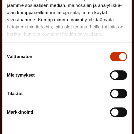
jaamme sosiaalisen median, mainosalan ja analytiikka-
n
TYÖNANTAJAN EDUSTAJA
alan kumppaneillemme tietoja siitä, miten käytät
)
sivustoamme. Kumppanimme voivat yhdistää näitä
MUU KIINNOSTUS TYÖELÄMÄASIOIHIN
tietoja muihin tietoihin, joita olet antanut heille tai joita on
kerätty, kun olet käyttänyt heidän palvelujaan.
(
Millä kielellä haluat uutiskirjeesi
Suostumuksen
P
Välttämätön
valinta
SUOMI
RUOTSI
a
Mieltymykset
k
o
(
Hyväksyn tietojeni tallentamisen ja käsittelyn
Tilastot
P
l
SAK:n viestintärekisterin
mukaisesti *
a
l
k
Markkinointi
i
o
n
l