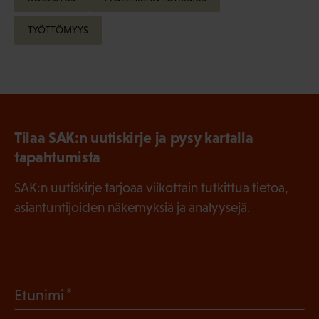
TYÖTTÖMYYS
Tilaa SAK:n uutiskirje ja pysy kartalla
tapahtumista
SAK:n uutiskirje tarjoaa viikottain tutkittua tietoa,
asiantuntijoiden näkemyksiä ja analyysejä.
(
Etunimi
P