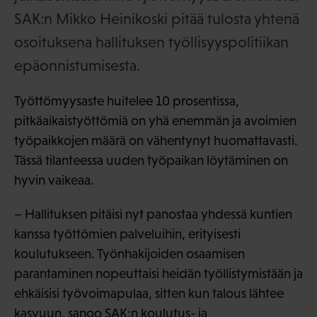
SAK:n Mikko Heinikoski pitää tulosta yhtenä
osoituksena hallituksen työllisyyspolitiikan
epäonnistumisesta.
Työttömyysaste huitelee 10 prosentissa,
pitkäaikaistyöttömiä on yhä enemmän ja avoimien
työpaikkojen määrä on vähentynyt huomattavasti.
Tässä tilanteessa uuden työpaikan löytäminen on
hyvin vaikeaa.
– Hallituksen pitäisi nyt panostaa yhdessä kuntien
kanssa työttömien palveluihin, erityisesti
koulutukseen. Työnhakijoiden osaamisen
parantaminen nopeuttaisi heidän työllistymistään ja
ehkäisisi työvoimapulaa, sitten kun talous lähtee
kasvuun, sanoo SAK:n koulutus- ja