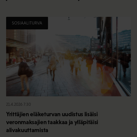
SOSIAALITURVA
21.4.2026 7:30
Yrittäjien eläketurvan uudistus lisäisi
veronmaksajien taakkaa ja ylläpitäisi
alivakuuttamista