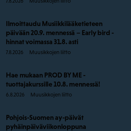
Muusikkojen liitto
7.8.2026
Ilmoittaudu Musiikkilääketieteen
päivään 20.9. mennessä – Early bird -
hinnat voimassa 31.8. asti
Muusikkojen liitto
7.8.2026
Hae mukaan PROD BY ME -
tuottajakurssille 10.8. mennessä!
Muusikkojen liitto
6.8.2026
Pohjois-Suomen ay-päivät
pyhäinpäiväviikonloppuna