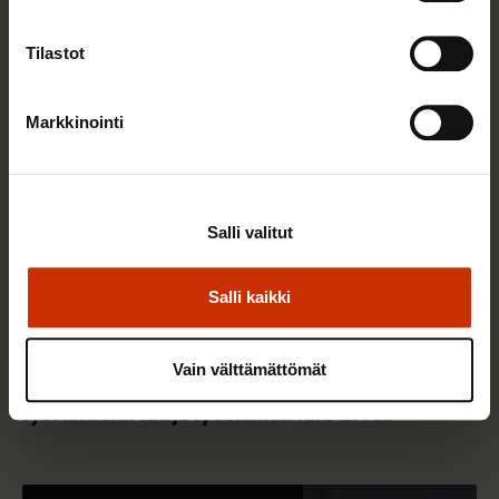
TASA-ARVO JA YHDENVERTAISUUS
Tilastot
Markkinointi
Salli valitut
Salli kaikki
14.5.2026 8:55
Vain välttämättömät
Hallitus heikentää jälleen työntekijöiden
työsuhdeturvaa ja työelämän tasa-arvoa