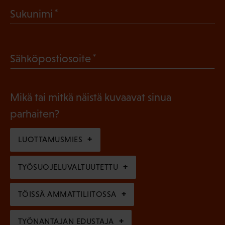
a
(
Sukunimi
k
P
o
a
l
(
Sähköpostiosoite
k
l
P
o
i
a
l
Mikä tai mitkä näistä kuvaavat sinua
n
k
l
parhaiten?
e
o
i
n
l
LUOTTAMUSMIES
n
)
l
e
TYÖSUOJELUVALTUUTETTU
i
n
n
)
TÖISSÄ AMMATTILIITOSSA
e
n
TYÖNANTAJAN EDUSTAJA