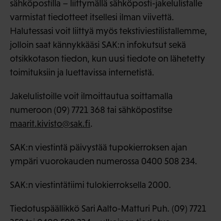
sähköpostilla – liittymällä sähköposti-jakelulistalle
varmistat tiedotteet itsellesi ilman viivettä.
Halutessasi voit liittyä myös tekstiviestilistallemme,
jolloin saat kännykkääsi SAK:n infokutsut sekä
otsikkotason tiedon, kun uusi tiedote on lähetetty
toimituksiin ja luettavissa internetistä.
Jakelulistoille voit ilmoittautua soittamalla
numeroon (09) 7721 368 tai sähköpostitse
maarit.kivisto@sak.fi
.
SAK:n viestintä päivystää tupokierroksen ajan
ympäri vuorokauden numerossa 0400 508 234.
SAK:n viestintätiimi tulokierroksella 2000.
Tiedotuspäällikkö Sari Aalto-Matturi Puh. (09) 7721