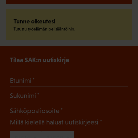
Tunne oikeutesi
Tutustu työelämän pelisääntöihin.
Tilaa SAK:n uutiskirje
(Pakollinen)
Etunimi
(Pakollinen)
Sukunimi
(Pakollinen)
Sähköpostiosoite
(Pakollinen)
Millä kielellä haluat uutiskirjeesi
SUOMI
RUOTSI