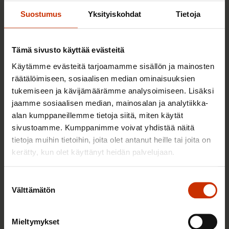
Sinua saattaa myös kiinnostaa
Suostumus
Yksityiskohdat
Tietoja
TASA-ARVO JA YHDENVERTAISUUS
Tämä sivusto käyttää evästeitä
Käytämme evästeitä tarjoamamme sisällön ja mainosten
räätälöimiseen, sosiaalisen median ominaisuuksien
tukemiseen ja kävijämäärämme analysoimiseen. Lisäksi
jaamme sosiaalisen median, mainosalan ja analytiikka-
alan kumppaneillemme tietoja siitä, miten käytät
sivustoamme. Kumppanimme voivat yhdistää näitä
tietoja muihin tietoihin, joita olet antanut heille tai joita on
kerätty, kun olet käyttänyt heidän palvelujaan.
Suostumuksen
3.6.2026 13:34
Välttämätön
valinta
Mikä muuttui määräaikaisissa työsuhteissa? Lue
juristin vastaukset!
Mieltymykset