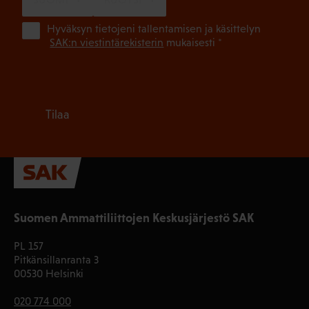
(Pa
Hyväksyn tietojeni tallentamisen ja käsittelyn
SAK:n viestintärekisterin
mukaisesti *
Tilaa
Suomen Ammattiliittojen Keskusjärjestö SAK
PL 157
Pitkänsillanranta 3
00530 Helsinki
020 774 000