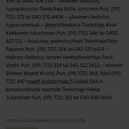
358 tai 0400 508 234 – ulkoinen tiedotus,
tupopäivystys Tiedottaja Riitta Juntunen Puh. (09)
7721 372 tai 040 570 4408 – ulkoinen tiedotus,
tupomateriaali – järjestötiedotus Tiedottaja Kirsti
Kekkonen-Montonen Puh. (09) 7721 346 tai 0400
427 111 – koulutus, painotuotteet Toimittaja Pirjo
Pajunen Puh. (09) 7721 354 tai 040 527 6429 –
sisäinen tiedotus, lehdet Verkkotiedottaja Pauli
Vento Puh. (09) 7721 324 tai 040 522 3611 – internet
Sihteeri Maarit Kivistö Puh. (09) 7721 368, faksi (09)
7721 447
maarit.kivisto@sak.fi
Lisäksi SAK:n
kansainvälisellä osastolla Tiedottaja Hilkka
Jukarainen Puh. (09) 7721 351 tai 040 548 5660
LÖYDÄ LISÄÄ TÄMÄNKALTAISTA SISÄLTÖÄ: