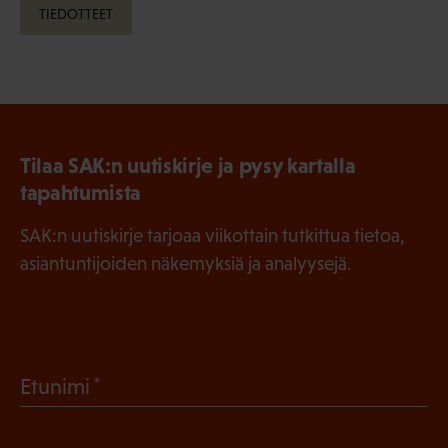
TIEDOTTEET
Tilaa SAK:n uutiskirje ja pysy kartalla
tapahtumista
SAK:n uutiskirje tarjoaa viikottain tutkittua tietoa,
asiantuntijoiden näkemyksiä ja analyysejä.
(
Etunimi
P