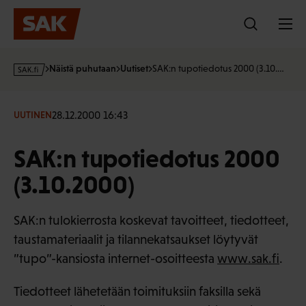
Hyppää
sisältöön
s
Näistä puhutaan
Uutiset
SAK:n tupotiedotus 2000 (3.10.…
a
k
·
28.12.2000 16:43
UUTINEN
f
i
SAK:n tupotiedotus 2000
(3.10.2000)
SAK:n tulokierrosta koskevat tavoitteet, tiedotteet,
taustamateriaalit ja tilannekatsaukset löytyvät
”tupo”-kansiosta internet-osoitteesta
www.sak.fi
.
Tiedotteet lähetetään toimituksiin faksilla sekä