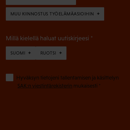
)
MUU KIINNOSTUS TYÖELÄMÄASIOIHIN
(
Millä kielellä haluat uutiskirjeesi
P
SUOMI
RUOTSI
a
k
o
(
Hyväksyn tietojeni tallentamisen ja käsittelyn
P
l
SAK:n viestintärekisterin
mukaisesti *
a
l
k
i
o
n
l
e
l