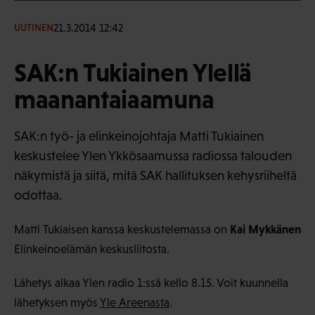
21.3.2014 12:42
UUTINEN
SAK:n Tukiainen Ylellä
maanantaiaamuna
SAK:n työ- ja elinkeinojohtaja Matti Tukiainen
keskustelee Ylen Ykkösaamussa radiossa talouden
näkymistä ja siitä, mitä SAK hallituksen kehysriiheltä
odottaa.
Kai Mykkänen
Matti Tukiaisen kanssa keskustelemassa on
Elinkeinoelämän keskusliitosta.
Lähetys alkaa Ylen radio 1:ssä kello 8.15. Voit kuunnella
lähetyksen myös
Yle Areenasta
.