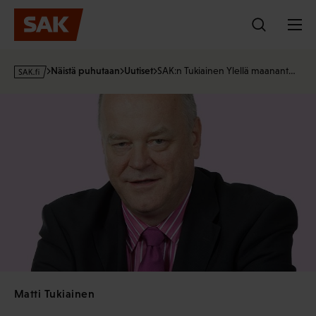
Hyppää
sisältöön
s
Näistä puhutaan
Uutiset
SAK:n Tukiainen Ylellä maanant…
a
k
·
f
i
Matti Tukiainen