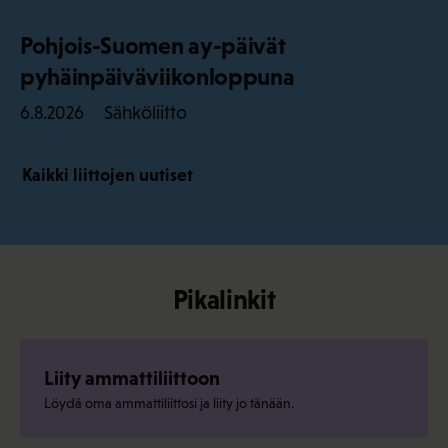
Pohjois-Suomen ay-päivät
pyhäinpäiväviikonloppuna
Sähköliitto
6.8.2026
Kaikki liittojen uutiset
Pikalinkit
Liity ammattiliittoon
Löydä oma ammattiliittosi ja liity jo tänään.