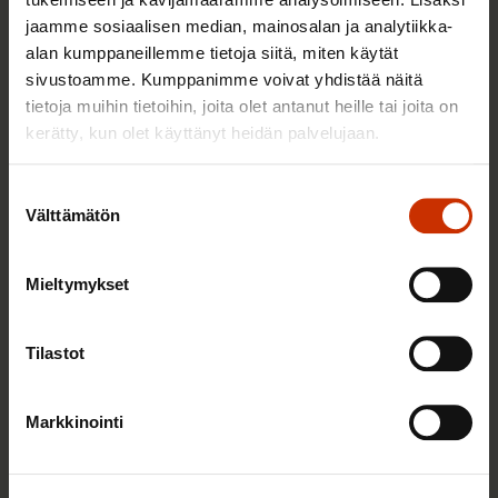
jaamme sosiaalisen median, mainosalan ja analytiikka-
Mikä muuttui määräaikaisissa työsuhteissa? Lue
alan kumppaneillemme tietoja siitä, miten käytät
juristin vastaukset!
sivustoamme. Kumppanimme voivat yhdistää näitä
tietoja muihin tietoihin, joita olet antanut heille tai joita on
kerätty, kun olet käyttänyt heidän palvelujaan.
TASA-ARVO JA YHDENVERTAISUUS
Suostumuksen
Välttämätön
valinta
Mieltymykset
Tilastot
Markkinointi
14.5.2026 8:55
Hallitus heikentää jälleen työntekijöiden