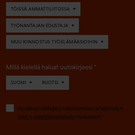
n
)
TÖISSÄ AMMATTILIITOSSA
e
n
TYÖNANTAJAN EDUSTAJA
)
MUU KIINNOSTUS TYÖELÄMÄASIOIHIN
(
Millä kielellä haluat uutiskirjeesi
P
SUOMI
RUOTSI
a
k
o
(
Hyväksyn tietojeni tallentamisen ja käsittelyn
P
l
SAK:n viestintärekisterin
mukaisesti *
a
l
k