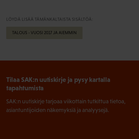
LÖYDÄ LISÄÄ TÄMÄNKALTAISTA SISÄLTÖÄ:
TALOUS - VUOSI 2017 JA AIEMMIN
Tilaa SAK:n uutiskirje ja pysy kartalla
tapahtumista
SAK:n uutiskirje tarjoaa viikottain tutkittua tietoa,
asiantuntijoiden näkemyksiä ja analyysejä.