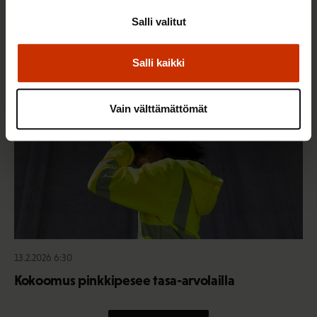
työsuhdeturvaa ja työelämän tasa-arvoa
Salli valitut
Salli kaikki
TASA-ARVO JA YHDENVERTAISUUS
Vain välttämättömät
13.2.2026 6:30
Kokoomus pinkkipesee tasa-arvolailla