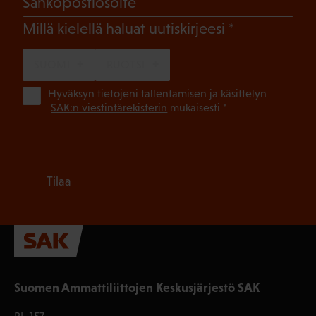
Sähköpostiosoite
(Pakollinen)
Millä kielellä haluat uutiskirjeesi
SUOMI
RUOTSI
(Pa
Hyväksyn tietojeni tallentamisen ja käsittelyn
SAK:n viestintärekisterin
mukaisesti *
Tilaa
Suomen Ammattiliittojen Keskusjärjestö SAK