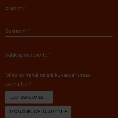
(
Etunimi
P
a
(
Sukunimi
k
P
o
a
l
(
Sähköpostiosoite
k
l
P
o
i
a
l
Mikä tai mitkä näistä kuvaavat sinua
n
k
l
parhaiten?
e
o
i
n
l
LUOTTAMUSMIES
n
)
l
e
TYÖSUOJELUVALTUUTETTU
i
n