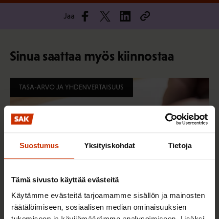
Jaa
Sinua saattaa myös kiinnostaa
TASA-ARVO JA YHDENVERTAISUUS
Suostumus
Yksityiskohdat
Tietoja
Tämä sivusto käyttää evästeitä
Käytämme evästeitä tarjoamamme sisällön ja mainosten
räätälöimiseen, sosiaalisen median ominaisuuksien
3.6.2026 13:34
tukemiseen ja kävijämäärämme analysoimiseen. Lisäksi