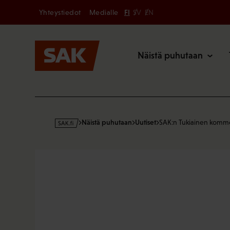
Secondary
Hyppää
Yhteystiedot
Medialle
FI
SV
EN
sisältöön
Päävalikk
Näistä puhutaan
s
Näistä puhutaan
Uutiset
SAK:n Tukiainen komm
a
k
·
f
i