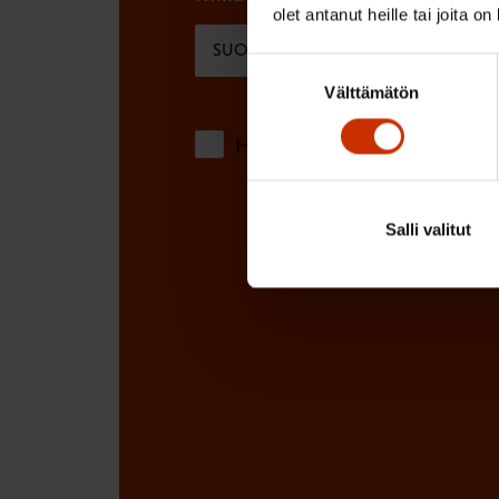
olet antanut heille tai joita o
e
SUOMI
RUOTSI
n
Suostumuksen
)
Välttämätön
valinta
Hyväksyn tietojeni tallentamis
Salli valitut