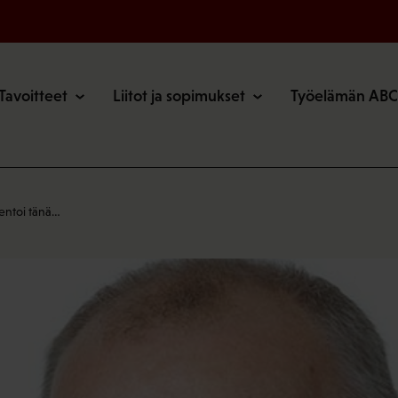
o
Tavoitteet
Liitot ja sopimukset
Työelämän ABC
entoi tänä…