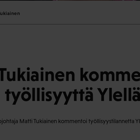
Tukiainen
 Tukiainen komme
työllisyyttä Ylell
ojohtaja Matti Tukiainen kommentoi työllisyystilannetta Yl