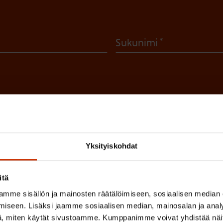
(
Sukunimi
P
a
k
o
l
 sinua parhaiten?
l
Yksityiskohdat
LUVALTUUTETTU
TÖISSÄ AMMATTILIITOSSA
TY
i
n
itä
IHIN
e
mme sisällön ja mainosten räätälöimiseen, sosiaalisen median
n
iseen. Lisäksi jaamme sosiaalisen median, mainosalan ja analy
(
, miten käytät sivustoamme. Kumppanimme voivat yhdistää näitä t
si
)