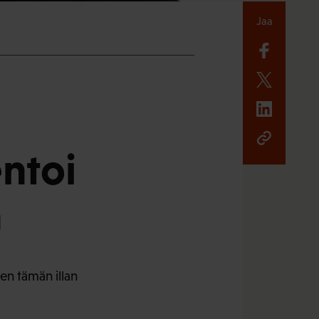
Jaa
ntoi
ä
en tämän illan