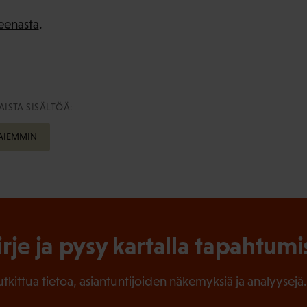
eenasta
.
ISTA SISÄLTÖÄ:
 AIEMMIN
irje ja pysy kartalla tapahtumi
tutkittua tietoa, asiantuntijoiden näkemyksiä ja analyysejä.