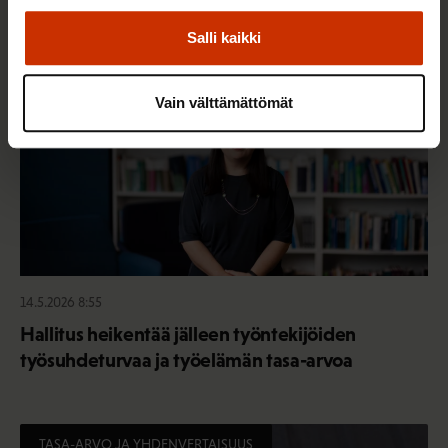
TASA-ARVO JA YHDENVERTAISUUS
Salli kaikki
Vain välttämättömät
14.5.2026 8:55
Hallitus heikentää jälleen työntekijöiden
työsuhdeturvaa ja työelämän tasa-arvoa
TASA-ARVO JA YHDENVERTAISUUS