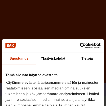
n
n
)
e
n
)
Tilaa
Suostumus
Yksityiskohdat
Tietoja
Tämä sivusto käyttää evästeitä
Käytämme evästeitä tarjoamamme sisällön ja mainosten
räätälöimiseen, sosiaalisen median ominaisuuksien
Jaa
tukemiseen ja kävijämäärämme analysoimiseen. Lisäksi
jaamme sosiaalisen median, mainosalan ja analytiikka-
alan kumppaneillemme tietoja siitä, miten käytät