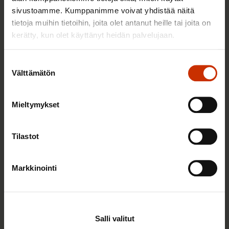
Sinua saattaa myös kiinnostaa
sivustoamme. Kumppanimme voivat yhdistää näitä
tietoja muihin tietoihin, joita olet antanut heille tai joita on
kerätty, kun olet käyttänyt heidän palvelujaan.
TASA-ARVO JA YHDENVERTAISUUS
Suostumuksen
Välttämätön
valinta
Mieltymykset
Tilastot
Markkinointi
3.6.2026 13:34
Mikä muuttui määräaikaisissa työsuhteissa? Lue
juristin vastaukset!
Salli valitut