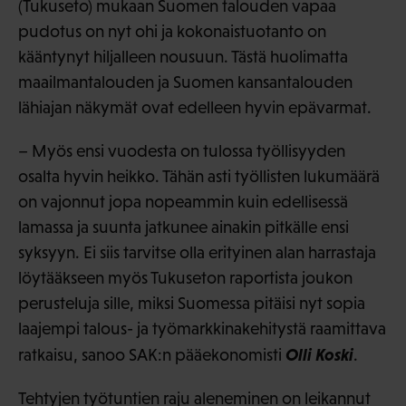
(Tukuseto) mukaan Suomen talouden vapaa
pudotus on nyt ohi ja kokonaistuotanto on
kääntynyt hiljalleen nousuun. Tästä huolimatta
maailmantalouden ja Suomen kansantalouden
lähiajan näkymät ovat edelleen hyvin epävarmat.
– Myös ensi vuodesta on tulossa työllisyyden
osalta hyvin heikko. Tähän asti työllisten lukumäärä
on vajonnut jopa nopeammin kuin edellisessä
lamassa ja suunta jatkunee ainakin pitkälle ensi
syksyyn. Ei siis tarvitse olla erityinen alan harrastaja
löytääkseen myös Tukuseton raportista joukon
perusteluja sille, miksi Suomessa pitäisi nyt sopia
laajempi talous- ja työmarkkinakehitystä raamittava
Olli Koski
ratkaisu, sanoo SAK:n pääekonomisti
.
Tehtyjen työtuntien raju aleneminen on leikannut