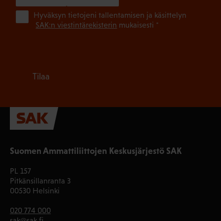
(Pa
Hyväksyn tietojeni tallentamisen ja käsittelyn
SAK:n viestintärekisterin
mukaisesti *
Tilaa
Suomen Ammattiliittojen Keskusjärjestö SAK
PL 157
Pitkänsillanranta 3
00530 Helsinki
020 774 000
sak@sak.fi