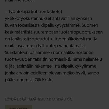
– Työntekijää kohden lasketut
yksikkötyökustannukset antavat liian synkeän
kuvan todellisesta kilpailukyvystämme. Suomen
keskimääräistä suurempaan tuotantopudotukseen
on tähän asti sopeuduttu todennäköisesti muita
maita useammin työtunteja vähentämällä.
Suhdanteen palaaminen normaaliksi nostanee
tuottavuuden takaisin normaaliksi. Tämä heilahtelu
ei jää järsimään rakenteellista kilpailukykyämme,
jonka arvioin edelleen olevan melko hyvä, sanoo
pääekonomisti Olli Koski.
LÖYDÄ LISÄÄ TÄMÄNKALTAISTA SISÄLTÖÄ: