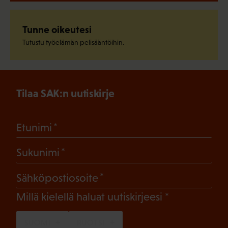
Tunne oikeutesi
Tutustu työelämän pelisääntöihin.
Tilaa SAK:n uutiskirje
(Pakollinen)
Etunimi
(Pakollinen)
Sukunimi
(Pakollinen)
Sähköpostiosoite
(Pakollinen)
Millä kielellä haluat uutiskirjeesi
SUOMI
RUOTSI