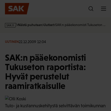
Hyppää
sisältöön
s
Näistä puhutaan
Uutiset
SAK:n pääekonomisti Tukuseton …
a
k
·
22.12.2009 12:04
UUTINEN
f
i
SAK:n pääekonomisti
Tukuseton raportista:
Hyvät perustelut
raamiratkaisulle
Tulo- ja kustannuskehitystä selvittävän toimikunnan