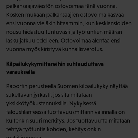
palkansaajaväestön ostovoimaa tänä vuonna.
Kosken mukaan palkansaajien ostovoima kasvaa
ensi vuonna vieläkin hitaammin, kun keskiansioiden
nousu hidastuu tuntuvasti ja työtuntien määrän
lasku jatkuu edelleen. Ostovoimaa alentaa ensi
vuonna myös kiristyvä kunnallisverotus.
Kilpailukykymittareihin suhtauduttava
varauksella
Raportin perusteella Suomen kilpailukyky näyttää
sukeltavan jyrkästi, jos sitä mitataan
yksikkötyökustannuksilla. Nykyisessä
taloustilanteessa tuottavuusmittarin valinnalla on
kuitenkin suuri merkitys. Jos tuottavuutta mitataan
tehtyä työtuntia kohden, kehitys onkin
maltillisempaa.