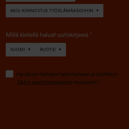
)
MUU KIINNOSTUS TYÖELÄMÄASIOIHIN
(
Millä kielellä haluat uutiskirjeesi
P
SUOMI
RUOTSI
a
k
o
(
Hyväksyn tietojeni tallentamisen ja käsittelyn
P
l
SAK:n viestintärekisterin
mukaisesti *
a
l
k
i
o
n
l
e
l
i