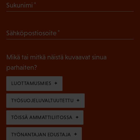
(
Sukunimi
k
P
o
a
l
(
Sähköpostiosoite
k
l
P
o
i
a
l
Mikä tai mitkä näistä kuvaavat sinua
n
k
l
parhaiten?
e
o
i
n
l
LUOTTAMUSMIES
n
)
l
e
TYÖSUOJELUVALTUUTETTU
i
n
n
)
TÖISSÄ AMMATTILIITOSSA
e
n
TYÖNANTAJAN EDUSTAJA