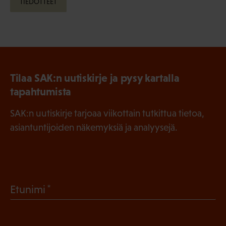
TIEDOTTEET
Tilaa SAK:n uutiskirje ja pysy kartalla
tapahtumista
SAK:n uutiskirje tarjoaa viikottain tutkittua tietoa,
asiantuntijoiden näkemyksiä ja analyysejä.
(
Etunimi
P
a