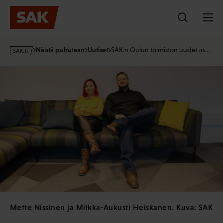
Hyppää
sisältöön
s
Näistä puhutaan
Uutiset
SAK:n Oulun toimiston uudet as…
a
k
·
f
i
Mette Nissinen ja Miikka-Aukusti Heiskanen. Kuva: SAK