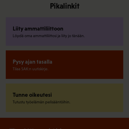
Pikalinkit
Liity ammattiliittoon
Löydä oma ammattiliittosi ja liity jo tänään.
Pysy ajan tasalla
Tilaa SAK:n uutiskirje.
Tunne oikeutesi
Tutustu työelämän pelisääntöihin.