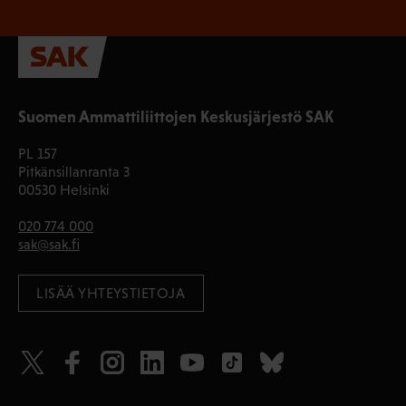
Suomen Ammattiliittojen Keskusjärjestö SAK
PL 157
Pitkänsillanranta 3
00530 Helsinki
020 774 000
sak@sak.fi
LISÄÄ YHTEYSTIETOJA