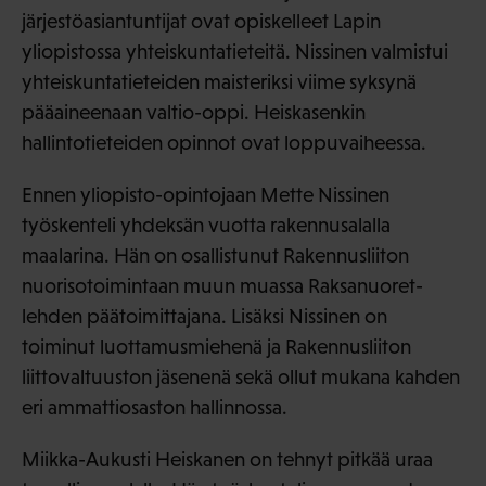
järjestöasiantuntijat ovat opiskelleet Lapin
yliopistossa yhteiskuntatieteitä. Nissinen valmistui
yhteiskuntatieteiden maisteriksi viime syksynä
pääaineenaan valtio-oppi. Heiskasenkin
hallintotieteiden opinnot ovat loppuvaiheessa.
Ennen yliopisto-opintojaan Mette Nissinen
työskenteli yhdeksän vuotta rakennusalalla
maalarina. Hän on osallistunut Rakennusliiton
nuorisotoimintaan muun muassa Raksanuoret-
lehden päätoimittajana. Lisäksi Nissinen on
toiminut luottamusmiehenä ja Rakennusliiton
liittovaltuuston jäsenenä sekä ollut mukana kahden
eri ammattiosaston hallinnossa.
Miikka-Aukusti Heiskanen on tehnyt pitkää uraa