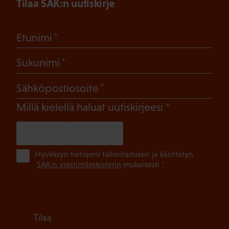
Tilaa SAK:n uutiskirje
(Pakollinen)
Etunimi
(Pakollinen)
Sukunimi
(Pakollinen)
Sähköpostiosoite
(Pakollinen)
Millä kielellä haluat uutiskirjeesi
SUOMI
RUOTSI
(Pa
Hyväksyn tietojeni tallentamisen ja käsittelyn
SAK:n viestintärekisterin
mukaisesti *
Tilaa