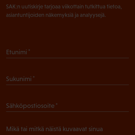
SAK:n uutiskirje tarjoaa viikottain tutkittua tietoa,
asiantuntijoiden näkemyksiä ja analyysejä.
(
Etunimi
P
a
(
Sukunimi
k
P
o
a
l
(
Sähköpostiosoite
k
l
P
o
i
a
l
Mikä tai mitkä näistä kuvaavat sinua
n
k