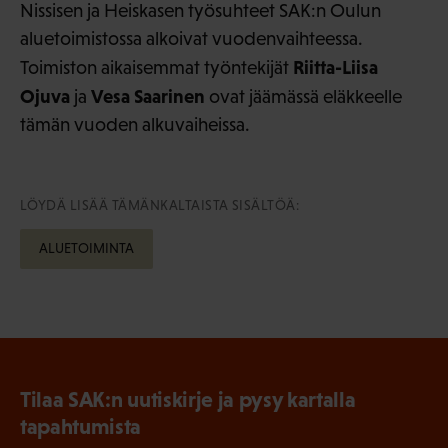
Nissisen ja Heiskasen työsuhteet SAK:n Oulun
aluetoimistossa alkoivat vuodenvaihteessa.
Riitta-Liisa
Toimiston aikaisemmat työntekijät
Ojuva
Vesa Saarinen
ja
ovat jäämässä eläkkeelle
tämän vuoden alkuvaiheissa.
LÖYDÄ LISÄÄ TÄMÄNKALTAISTA SISÄLTÖÄ:
ALUETOIMINTA
Tilaa SAK:n uutiskirje ja pysy kartalla
tapahtumista