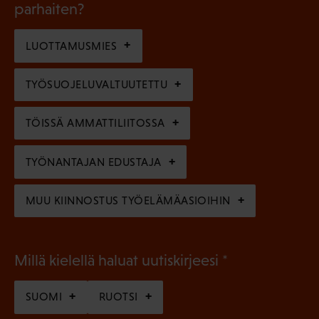
l
parhaiten?
e
o
i
n
l
LUOTTAMUSMIES
n
)
l
e
TYÖSUOJELUVALTUUTETTU
i
n
n
)
TÖISSÄ AMMATTILIITOSSA
e
n
TYÖNANTAJAN EDUSTAJA
)
MUU KIINNOSTUS TYÖELÄMÄASIOIHIN
(
Millä kielellä haluat uutiskirjeesi
P
SUOMI
RUOTSI
a