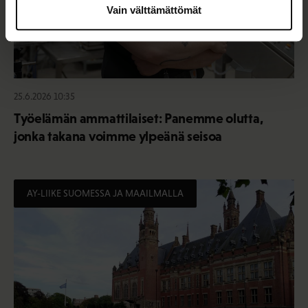
Vain välttämättömät
25.6.2026 10:35
Työelämän ammattilaiset: Panemme olutta,
jonka takana voimme ylpeänä seisoa
AY-LIIKE SUOMESSA JA MAAILMALLA