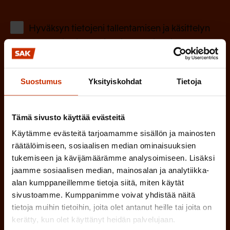
k
o
(
Hyväksyn tietojeni tallentamisen ja käsittelyn
P
l
SAK:n viestintärekisterin
mukaisesti *
a
l
k
i
o
Suostumus
Yksityiskohdat
Tietoja
n
l
e
l
Tämä sivusto käyttää evästeitä
i
n
Käytämme evästeitä tarjoamamme sisällön ja mainosten
n
)
räätälöimiseen, sosiaalisen median ominaisuuksien
e
tukemiseen ja kävijämäärämme analysoimiseen. Lisäksi
n
jaamme sosiaalisen median, mainosalan ja analytiikka-
)
alan kumppaneillemme tietoja siitä, miten käytät
sivustoamme. Kumppanimme voivat yhdistää näitä
tietoja muihin tietoihin, joita olet antanut heille tai joita on
kerätty, kun olet käyttänyt heidän palvelujaan.