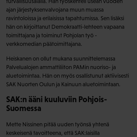
turvallisuusalalla. Hän työskenteli usean vuoden
ajan järjestyksenvalvojana muun muassa
ravintoloissa ja erilaisissa tapahtumissa. Sen lisäksi
hän on kirjoittanut Demokraatti-lehteen vapaana
toimittajana ja toiminut Pohjolan työ -
verkkomedian päätoimittajana.
Heiskanen on ollut mukana suunnittelemassa
Palvelualojen ammattiliiton PAMin nuoriso- ja
aluetoimintaa. Hän on myös osallistunut aktiivisesti
SAK Nuorten Oulun ja Kainuun aluetoimintaan.
SAK:n ääni kuuluviin Pohjois-
Suomessa
Mette Nissinen pitää uuden työnsä yhtenä
keskeisenä tavoitteena, että SAK:laisilla