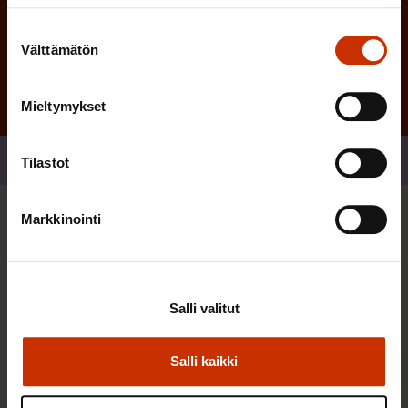
Tilaa
Suostumuksen
Välttämätön
valinta
Mieltymykset
Jaa
Tilastot
Markkinointi
Sinua saattaa myös kiinnostaa
AY-LIIKE SUOMESSA JA MAAILMALLA
Salli valitut
Salli kaikki