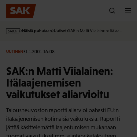
Hyppää
sisältöön
s
Näistä puhutaan
Uutiset
SAK:n Matti Viialainen: Itälaa…
a
k
·
31.1.2001 16:08
UUTINEN
f
i
SAK:n Matti Viialainen:
Itälaajenemisen
vaikutukset aliarvioitu
Talousneuvoston raportti aliarvioi pahasti EU:n
itälaajenemisen kotimaisia vaikutuksia. Raportti
jättää käsittelemättä laajentumisen mukanaan
tuomat vaikutukset mm. elintarviketalouteen,