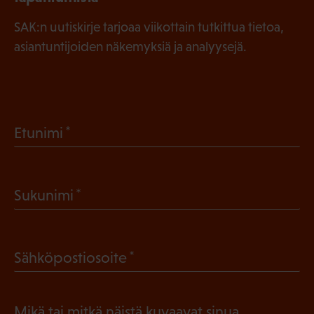
SAK:n uutiskirje tarjoaa viikottain tutkittua tietoa,
asiantuntijoiden näkemyksiä ja analyysejä.
(
Etunimi
P
a
(
Sukunimi
k
P
o
a
l
(
Sähköpostiosoite
k
l
P
o
i
a
l
Mikä tai mitkä näistä kuvaavat sinua