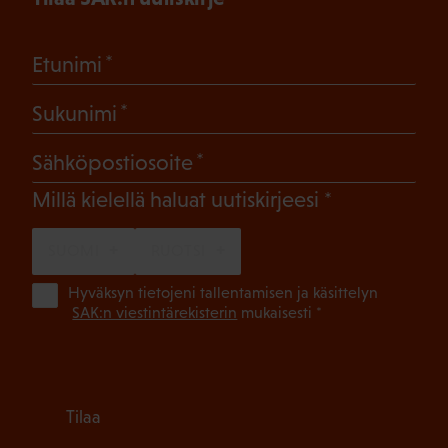
(Pakollinen)
Etunimi
(Pakollinen)
Sukunimi
(Pakollinen)
Sähköpostiosoite
(Pakollinen)
Millä kielellä haluat uutiskirjeesi
SUOMI
RUOTSI
(Pa
Hyväksyn tietojeni tallentamisen ja käsittelyn
SAK:n viestintärekisterin
mukaisesti *
Tilaa