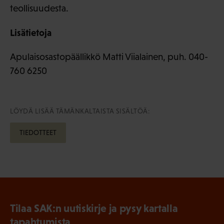
teollisuudesta.
Lisätietoja
Apulaisosastopäällikkö Matti Viialainen, puh. 040-
760 6250
LÖYDÄ LISÄÄ TÄMÄNKALTAISTA SISÄLTÖÄ:
TIEDOTTEET
Tilaa SAK:n uutiskirje ja pysy kartalla
tapahtumista