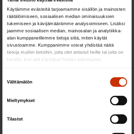
Käytämme evästeitä tarjoamamme sisällön ja mainosten
räätälöimiseen, sosiaalisen median ominaisuuksien
tukemiseen ja kävijämäärämme analysoimiseen. Lisäksi
jaamme sosiaalisen median, mainosalan ja analytiikka-
alan kumppaneillemme tietoja siitä, miten käytät
sivustoamme. Kumppanimme voivat yhdistää näitä
3.6.2026 13:34
tietoja muihin tietoihin, joita olet antanut heille tai joita on
Mikä muuttui määräaikaisissa työsuhteissa? Lue
kerätty, kun olet käyttänyt heidän palvelujaan.
juristin vastaukset!
Suostumuksen
Välttämätön
valinta
TASA-ARVO JA YHDENVERTAISUUS
Mieltymykset
Tilastot