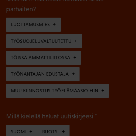
n
k
l
parhaiten?
e
o
i
n
l
LUOTTAMUSMIES
n
)
l
e
TYÖSUOJELUVALTUUTETTU
i
n
n
)
TÖISSÄ AMMATTILIITOSSA
e
n
TYÖNANTAJAN EDUSTAJA
)
MUU KIINNOSTUS TYÖELÄMÄASIOIHIN
(
Millä kielellä haluat uutiskirjeesi
P
SUOMI
RUOTSI
a