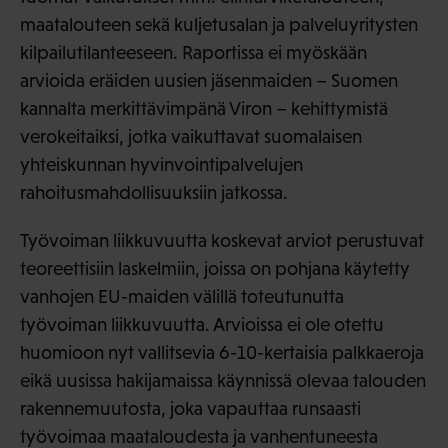
maatalouteen sekä kuljetusalan ja palveluyritysten
kilpailutilanteeseen. Raportissa ei myöskään
arvioida eräiden uusien jäsenmaiden – Suomen
kannalta merkittävimpänä Viron – kehittymistä
verokeitaiksi, jotka vaikuttavat suomalaisen
yhteiskunnan hyvinvointipalvelujen
rahoitusmahdollisuuksiin jatkossa.
Työvoiman liikkuvuutta koskevat arviot perustuvat
teoreettisiin laskelmiin, joissa on pohjana käytetty
vanhojen EU-maiden välillä toteutunutta
työvoiman liikkuvuutta. Arvioissa ei ole otettu
huomioon nyt vallitsevia 6-10-kertaisia palkkaeroja
eikä uusissa hakijamaissa käynnissä olevaa talouden
rakennemuutosta, joka vapauttaa runsaasti
työvoimaa maataloudesta ja vanhentuneesta