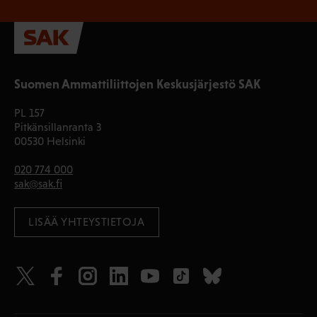
Suomen Ammattiliittojen Keskusjärjestö SAK
PL 157
Pitkänsillanranta 3
00530 Helsinki
020 774 000
sak@sak.fi
LISÄÄ YHTEYSTIETOJA