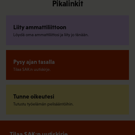
Pikalinkit
Liity ammattiliittoon
Löydä oma ammattiliittosi ja liity jo tänään.
Pysy ajan tasalla
Tilaa SAK:n uutiskirje.
Tunne oikeutesi
Tutustu työelämän pelisääntöihin.
Tilaa SAK:n uutiskirje