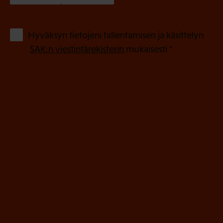
k
o
(
Hyväksyn tietojeni tallentamisen ja käsittelyn
P
l
SAK:n viestintärekisterin
mukaisesti *
a
l
k
i
o
n
l
e
l
i
n
n
)
e
n
)