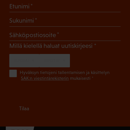
(Pakollinen)
Etunimi
(Pakollinen)
Sukunimi
(Pakollinen)
Sähköpostiosoite
(Pakollinen)
Millä kielellä haluat uutiskirjeesi
SUOMI
RUOTSI
(Pa
Hyväksyn tietojeni tallentamisen ja käsittelyn
SAK:n viestintärekisterin
mukaisesti *
Tilaa