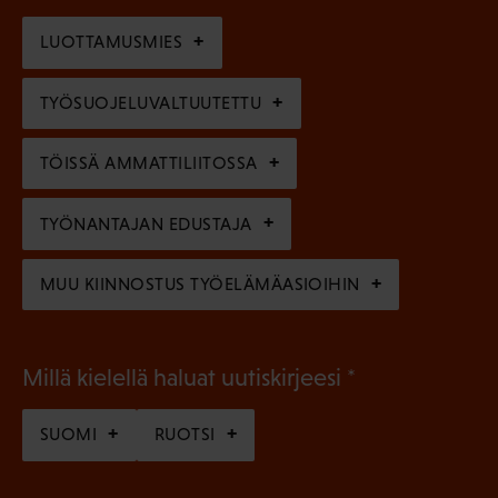
o
i
n
l
LUOTTAMUSMIES
n
)
l
e
TYÖSUOJELUVALTUUTETTU
i
n
n
)
TÖISSÄ AMMATTILIITOSSA
e
n
TYÖNANTAJAN EDUSTAJA
)
MUU KIINNOSTUS TYÖELÄMÄASIOIHIN
(
Millä kielellä haluat uutiskirjeesi
P
SUOMI
RUOTSI
a
k