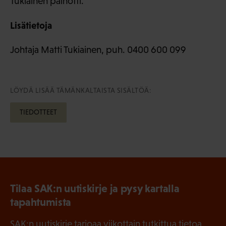
Tukiainen painotti.
Lisätietoja
Johtaja Matti Tukiainen, puh. 0400 600 099
LÖYDÄ LISÄÄ TÄMÄNKALTAISTA SISÄLTÖÄ:
TIEDOTTEET
Tilaa SAK:n uutiskirje ja pysy kartalla
tapahtumista
SAK:n uutiskirje tarjoaa viikottain tutkittua tietoa,