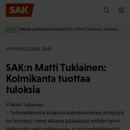
Hyppää
sisältöön
s
Näistä puhutaan
Uutiset
SAK:n Matti Tukiainen: Kolmika…
a
k
·
22.3.2006 13:41
UUTINEN
f
i
SAK:n Matti Tukiainen:
Kolmikanta tuottaa
tuloksia
– Työmarkkinoita koskeva kolmikantainen yhteistyö
on toiminut viime aikoina pääasiassa erittäin hyvin.
Valtiovalta sekä palkansaaja- ja työnantajajärjestöt