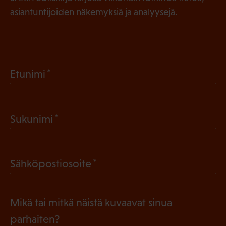
asiantuntijoiden näkemyksiä ja analyysejä.
(
Etunimi
P
a
(
Sukunimi
k
P
o
a
l
(
Sähköpostiosoite
k
l
P
o
i
a
l
Mikä tai mitkä näistä kuvaavat sinua
n
k
l
parhaiten?
e