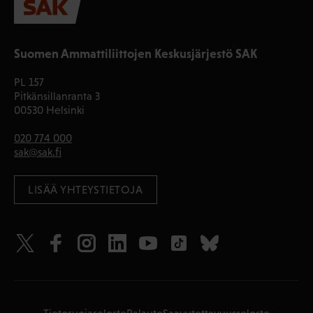
Suomen Ammattiliittojen Keskusjärjestö SAK
PL 157
Pitkänsillanranta 3
00530 Helsinki
020 774 000
sak@sak.fi
LISÄÄ YHTEYSTIETOJA