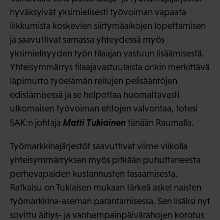
hyväksyivät yksimielisesti työvoiman vapaata
liikkumista koskevien siirtymäaikojen lopettamisen
ja saavuttivat samassa yhteydessä myös
yksimielisyyden työn tilaajan vastuun lisäämisestä.
Yhteisymmärrys tilaajavastuulaista onkin merkittävä
läpimurto työelämän reilujen pelisääntöjen
edistämisessä ja se helpottaa huomattavasti
ulkomaisen työvoiman ehtojen valvontaa, totesi
Matti Tukiainen
SAK:n johtaja
tänään Raumalla.
Työmarkkinajärjestöt saavuttivat viime viikolla
yhteisymmärryksen myös pitkään puhuttaneesta
perhevapaiden kustannusten tasaamisesta.
Ratkaisu on Tukiaisen mukaan tärkeä askel naisten
työmarkkina-aseman parantamisessa. Sen lisäksi nyt
sovittu äitiys- ja vanhempainpäivärahojen korotus