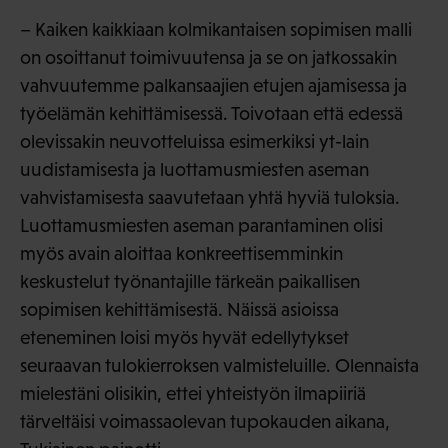
– Kaiken kaikkiaan kolmikantaisen sopimisen malli
on osoittanut toimivuutensa ja se on jatkossakin
vahvuutemme palkansaajien etujen ajamisessa ja
työelämän kehittämisessä. Toivotaan että edessä
olevissakin neuvotteluissa esimerkiksi yt-lain
uudistamisesta ja luottamusmiesten aseman
vahvistamisesta saavutetaan yhtä hyviä tuloksia.
Luottamusmiesten aseman parantaminen olisi
myös avain aloittaa konkreettisemminkin
keskustelut työnantajille tärkeän paikallisen
sopimisen kehittämisestä. Näissä asioissa
eteneminen loisi myös hyvät edellytykset
seuraavan tulokierroksen valmisteluille. Olennaista
mielestäni olisikin, ettei yhteistyön ilmapiiriä
tärveltäisi voimassaolevan tupokauden aikana,