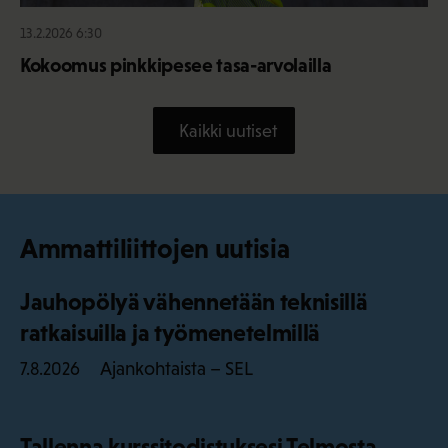
13.2.2026 6:30
Kokoomus pinkkipesee tasa-arvolailla
Kaikki uutiset
Ammattiliittojen uutisia
Jauhopölyä vähennetään teknisillä
ratkaisuilla ja työmenetelmillä
Ajankohtaista – SEL
7.8.2026
Tallenna kurssitodistuksesi Telmosta