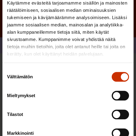
Käytämme evästeitä tarjoamamme sisällön ja mainosten
räätälöimiseen, sosiaalisen median ominaisuuksien
tukemiseen ja kävijämäärämme analysoimiseen. Lisäksi
jaamme sosiaalisen median, mainosalan ja analytiikka-
alan kumppaneillemme tietoja siitä, miten käytät
sivustoamme. Kumppanimme voivat yhdistää näitä
Jaa
tietoja muihin tietoihin, joita olet antanut heille tai joita on
kerätty, kun olet käyttänyt heidän palvelujaan.
Sinua saattaa myös kiinnostaa
Suostumuksen
Välttämätön
valinta
TASA-ARVO JA YHDENVERTAISUUS
Mieltymykset
Tilastot
Markkinointi