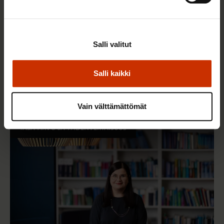
Salli valitut
3.6.2026 13:34
Mikä muuttui määräaikaisissa työsuhteissa? Lue
Salli kaikki
juristin vastaukset!
Vain välttämättömät
TASA-ARVO JA YHDENVERTAISUUS