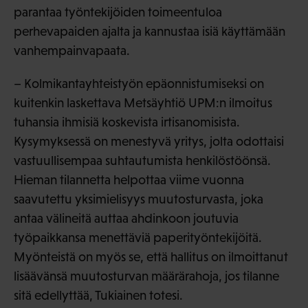
parantaa työntekijöiden toimeentuloa
perhevapaiden ajalta ja kannustaa isiä käyttämään
vanhempainvapaata.
– Kolmikantayhteistyön epäonnistumiseksi on
kuitenkin laskettava Metsäyhtiö UPM:n ilmoitus
tuhansia ihmisiä koskevista irtisanomisista.
Kysymyksessä on menestyvä yritys, jolta odottaisi
vastuullisempaa suhtautumista henkilöstöönsä.
Hieman tilannetta helpottaa viime vuonna
saavutettu yksimielisyys muutosturvasta, joka
antaa välineitä auttaa ahdinkoon joutuvia
työpaikkansa menettäviä paperityöntekijöitä.
Myönteistä on myös se, että hallitus on ilmoittanut
lisäävänsä muutosturvan määrärahoja, jos tilanne
sitä edellyttää, Tukiainen totesi.