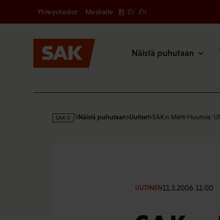
Secondary
Hyppää
Yhteystiedot
Medialle
FI
SV
EN
sisältöön
Päävalikk
Näistä puhutaan
s
Näistä puhutaan
Uutiset
SAK:n Matti Huutola:
a
k
·
f
i
11.3.2006 11:00
UUTINEN