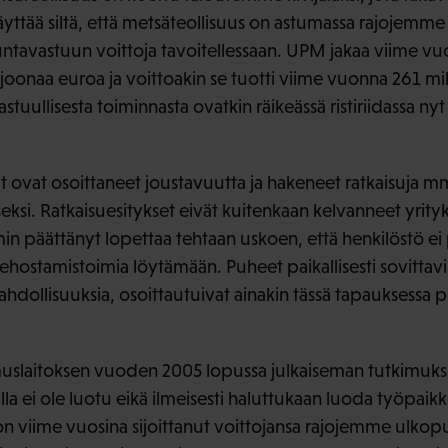
äyttää siltä, että metsäteollisuus on astumassa rajojemme
tavastuun voittoja tavoitellessaan. UPM jakaa viime vu
ljoonaa euroa ja voittoakin se tuotti viime vuonna 261 m
tuullisesta toiminnasta ovatkin räikeässä ristiriidassa nyt
ät ovat osoittaneet joustavuutta ja hakeneet ratkaisuja 
si. Ratkaisuesitykset eivät kuitenkaan kelvanneet yritykse
min päättänyt lopettaa tehtaan uskoen, että henkilöstö ei 
ehostamistoimia löytämään. Puheet paikallisesti sovittavist
hdollisuuksia, osoittautuivat ainakin tässä tapauksessa p
muslaitoksen vuoden 2005 lopussa julkaiseman tutkimuks
illa ei ole luotu eikä ilmeisesti haluttukaan luoda työpai
 viime vuosina sijoittanut voittojansa rajojemme ulkopu