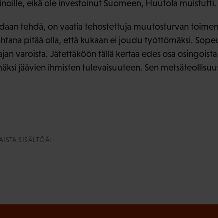
inoille, eikä ole investoinut Suomeen, Huutola muistutti.
idaan tehdä, on vaatia tehostettuja muutosturvan toimen
ohtana pitää olla, että kukaan ei joudu työttömäksi. So
an varoista. Jätettäköön tällä kertaa edes osa osingoista
mäksi jäävien ihmisten tulevaisuuteen. Sen metsäteollisuu
ISTA SISÄLTÖÄ: