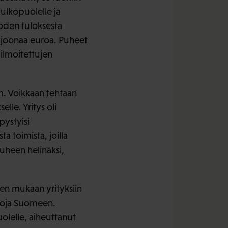
 ulkopuolelle ja
oden tuloksesta
iljoonaa euroa. Puheet
 ilmoitettujen
mm. Voikkaan tehtaan
lle. Yritys oli
pystyisi
a toimista, joilla
uheen helinäksi,
en mukaan yrityksiin
kkoja Suomeen.
olelle, aiheuttanut