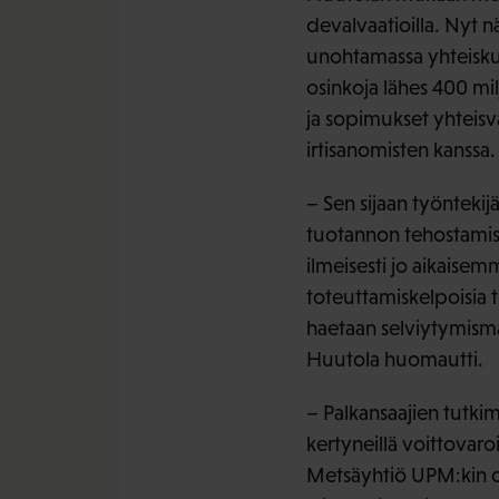
devalvaatioilla. Nyt n
unohtamassa yhteiskun
osinkoja lähes 400 mi
ja sopimukset yhteisvas
irtisanomisten kanssa.
– Sen sijaan työntekij
tuotannon tehostamisek
ilmeisesti jo aikaisem
toteuttamiskelpoisia t
haetaan selviytymisma
Huutola huomautti.
– Palkansaajien tutki
kertyneillä voittovaro
Metsäyhtiö UPM:kin on