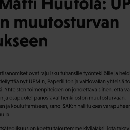
Matti Huutola: 
n muutosturvan
ukseen
isanomiset ovat raju isku tuhansille työntekijöille ja heid
dellyttää nyt UPM:n, Paperiliiton ja valtiovallan yhteisiä 
i. Yhteisten toimenpiteiden on johdettava siihen, että vars
tään ja osapuolet panostavat henkilöstön muutosturvaan,
en ja kouluttamiseen, sanoi SAK:n hallituksen varapuhee
ulla.
teollisuus on koettu taloutemme kivijalaksi, jota takav