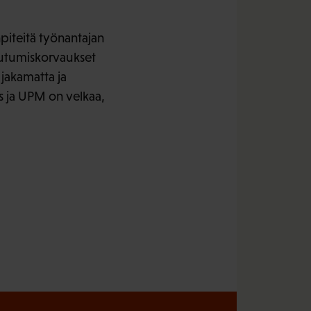
piteitä työnantajan
peutumiskorvaukset
 jakamatta ja
s ja UPM on velkaa,