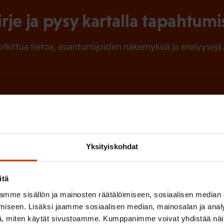
irje ja pysy kartalla tapahtumi
tutkittua tietoa, asiantuntijoiden näkemyksiä ja analyysejä.
(
Sukunimi
P
a
Yksityiskohdat
k
o
itä
l
 sinua parhaiten?
mme sisällön ja mainosten räätälöimiseen, sosiaalisen median
l
iseen. Lisäksi jaamme sosiaalisen median, mainosalan ja analy
LUVALTUUTETTU
TÖISSÄ AMMATTILIITOSSA
TY
, miten käytät sivustoamme. Kumppanimme voivat yhdistää näitä t
i