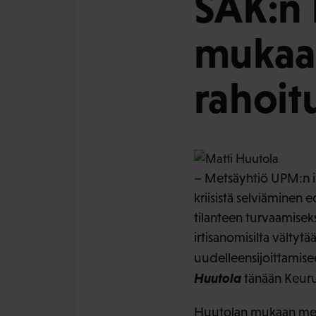
SAK:n 
mukaa
rahoit
– Metsäyhtiö UPM:n irt
kriisistä selviäminen e
tilanteen turvaamiseks
irtisanomisilta välty
uudelleensijoittamise
Huutola
tänään Keuru
Huutolan mukaan metsä