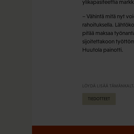
ylikapasiteettia markk
– Vähintä mitä nyt vo
rahoituksella. Lähtök
pitää maksaa työnantaj
sijoitettakoon työttö
Huutola painotti.
LÖYDÄ LISÄÄ TÄMÄNKALTA
TIEDOTTEET