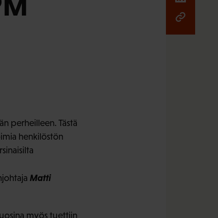
UPM
än perheilleen. Tästä
toimia henkilöstön
inaisilta
Matti
njohtaja
uosina myös tuettiin