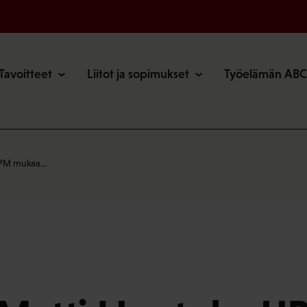
o
Tavoitteet
Liitot ja sopimukset
Työelämän ABC
 UPM mukaa…