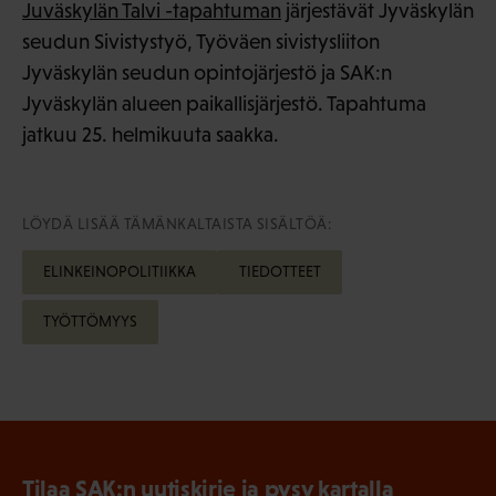
Juväskylän Talvi -tapahtuman
järjestävät Jyväskylän
seudun Sivistystyö, Työväen sivistysliiton
Jyväskylän seudun opintojärjestö ja SAK:n
Jyväskylän alueen paikallisjärjestö. Tapahtuma
jatkuu 25. helmikuuta saakka.
LÖYDÄ LISÄÄ TÄMÄNKALTAISTA SISÄLTÖÄ:
ELINKEINOPOLITIIKKA
TIEDOTTEET
TYÖTTÖMYYS
Tilaa SAK:n uutiskirje ja pysy kartalla