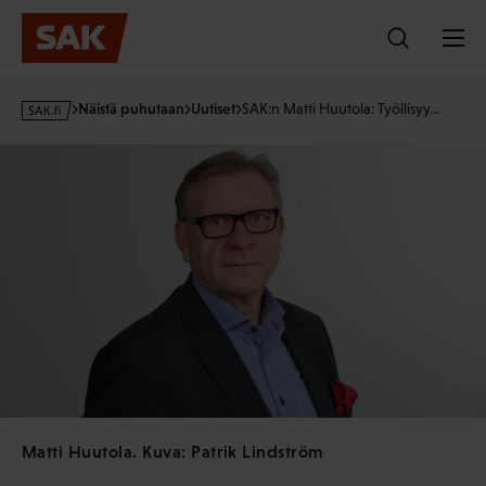
Hyppää
sisältöön
s
Näistä puhutaan
Uutiset
SAK:n Matti Huutola: Työllisyy…
a
k
·
f
i
Matti Huutola. Kuva: Patrik Lindström