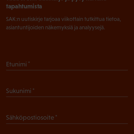
tapahtumista
SAK:n uutiskirje tarjoaa viikottain tutkittua tietoa,
asiantuntijoiden näkemyksiä ja analyysejä.
(
Etunimi
P
a
(
Sukunimi
k
P
o
a
l
(
Sähköpostiosoite
k
l
P
o
i