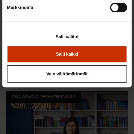
Markkinointi
Salli valitut
Salli kaikki
3.6.2026 13:34
Mikä muuttui määräaikaisissa työsuhteissa? Lue
juristin vastaukset!
Vain välttämättömät
TASA-ARVO JA YHDENVERTAISUUS