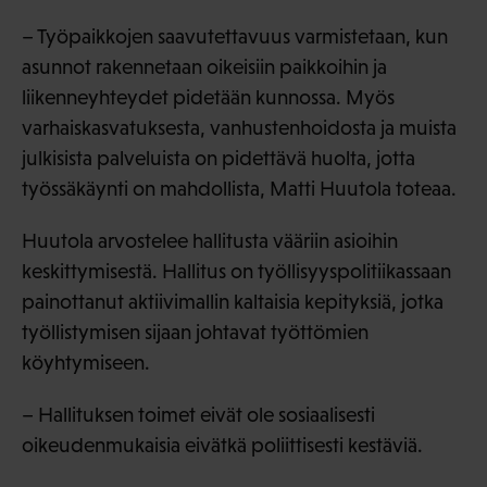
– Työpaikkojen saavutettavuus varmistetaan, kun
asunnot rakennetaan oikeisiin paikkoihin ja
liikenneyhteydet pidetään kunnossa. Myös
varhaiskasvatuksesta, vanhustenhoidosta ja muista
julkisista palveluista on pidettävä huolta, jotta
työssäkäynti on mahdollista, Matti Huutola toteaa.
Huutola arvostelee hallitusta vääriin asioihin
keskittymisestä. Hallitus on työllisyyspolitiikassaan
painottanut aktiivimallin kaltaisia kepityksiä, jotka
työllistymisen sijaan johtavat työttömien
köyhtymiseen.
– Hallituksen toimet eivät ole sosiaalisesti
oikeudenmukaisia eivätkä poliittisesti kestäviä.