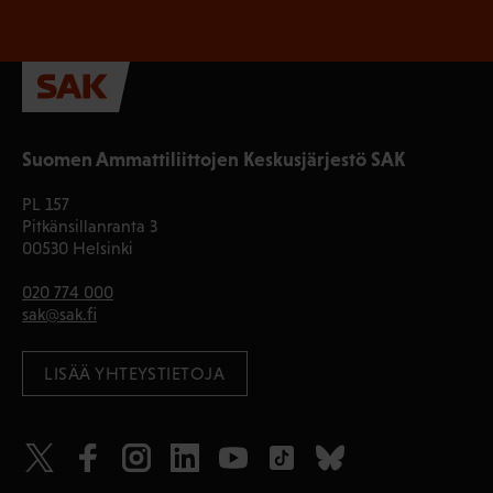
Suomen Ammattiliittojen Keskusjärjestö SAK
PL 157
Pitkänsillanranta 3
00530 Helsinki
020 774 000
sak@sak.fi
LISÄÄ YHTEYSTIETOJA