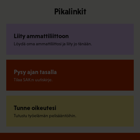
Pikalinkit
Liity ammattiliittoon
Löydä oma ammattiliittosi ja liity jo tänään.
Pysy ajan tasalla
Tilaa SAK:n uutiskirje.
Tunne oikeutesi
Tutustu työelämän pelisääntöihin.