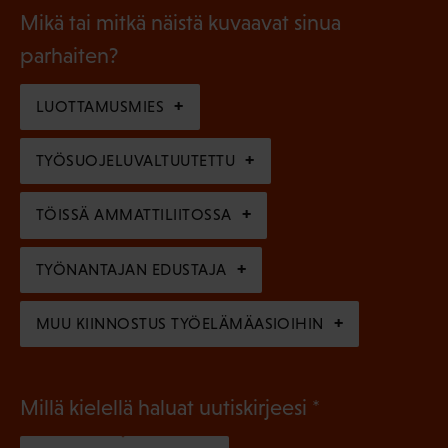
a
l
Mikä tai mitkä näistä kuvaavat sinua
n
k
l
parhaiten?
e
o
i
n
l
LUOTTAMUSMIES
n
)
l
e
TYÖSUOJELUVALTUUTETTU
i
n
n
)
TÖISSÄ AMMATTILIITOSSA
e
n
TYÖNANTAJAN EDUSTAJA
)
MUU KIINNOSTUS TYÖELÄMÄASIOIHIN
(
Millä kielellä haluat uutiskirjeesi
P