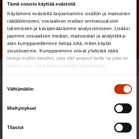
Tämä sivusto käyttää evästeitä
Käytämme evästeitä tarjoamamme sisällön ja mainosten
Tilaa
räätälöimiseen, sosiaalisen median ominaisuuksien
tukemiseen ja kävijämäärämme analysoimiseen. Lisäksi
jaamme sosiaalisen median, mainosalan ja analytiikka-
alan kumppaneillemme tietoja siitä, miten käytät
sivustoamme. Kumppanimme voivat yhdistää näitä
tietoja muihin tietoihin, joita olet antanut heille tai joita on
kerätty, kun olet käyttänyt heidän palvelujaan.
Jaa
Suostumuksen
Välttämätön
valinta
Sinua saattaa myös kiinnostaa
Mieltymykset
TASA-ARVO JA YHDENVERTAISUUS
Tilastot