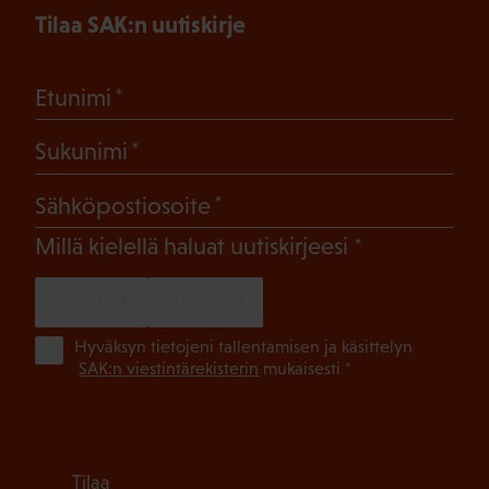
Tilaa SAK:n uutiskirje
(Pakollinen)
Etunimi
(Pakollinen)
Sukunimi
(Pakollinen)
Sähköpostiosoite
(Pakollinen)
Millä kielellä haluat uutiskirjeesi
SUOMI
RUOTSI
(Pa
Hyväksyn tietojeni tallentamisen ja käsittelyn
SAK:n viestintärekisterin
mukaisesti *
Tilaa