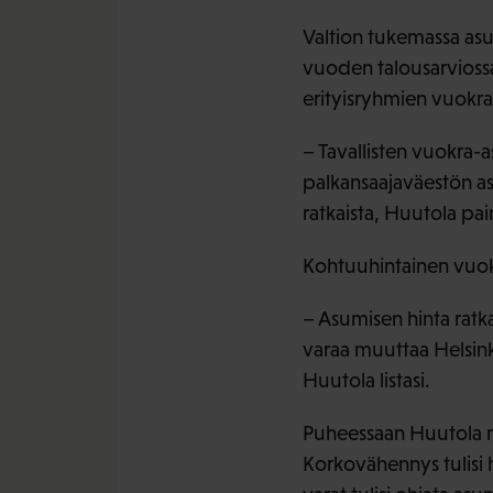
Valtion tukemassa as
vuoden talousarvioss
erityisryhmien vuokra
– Tavallisten vuokra-
palkansaajaväestön a
ratkaista, Huutola pain
Kohtuuhintainen vuok
– Asumisen hinta ratk
varaa muuttaa Helsink
Huutola listasi.
Puheessaan Huutola m
Korkovähennys tulisi