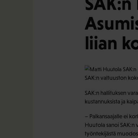
SAK:n 
Asumis
liian k
SAK:n valtuuston kok
SAK:n hallituksen va
kustannuksista ja ka
– Palkansaajalle ei ko
Huutola sanoi SAK:n va
työntekijästä muodos