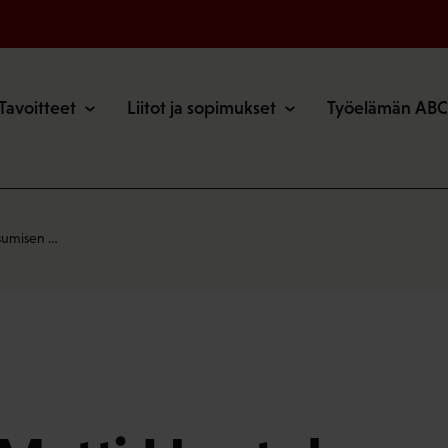
o
Tavoitteet
Liitot ja sopimukset
Työelämän ABC
Asumisen …