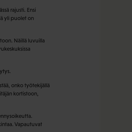
ä rajusti. Ensi
 yli puolet on
on. Näillä luvuilla
vukeskuksissa
ytys.
tää, onko työtekijällä
täjän kortistoon,
ennysoikeutta.
intaa. Vapautuvat