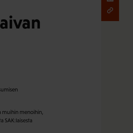
aivan
asumisen
.
en muihin menoihin,
a SAK:laisesta