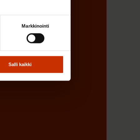
ÖNANTAJAN EDUSTAJA
Markkinointi
Salli kaikki