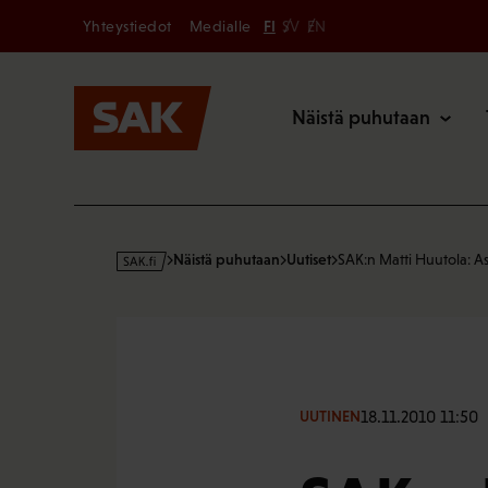
Secondary
Hyppää
Yhteystiedot
Medialle
FI
SV
EN
sisältöön
Päävalikk
Näistä puhutaan
s
Näistä puhutaan
Uutiset
SAK:n Matti Huutola: 
a
k
·
f
i
18.11.2010 11:50
UUTINEN