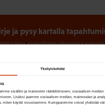
irje ja pysy kartalla tapahtumi
tutkittua tietoa, asiantuntijoiden näkemyksiä ja analyysejä.
Yksityiskohdat
(
Sukunimi
P
itä
a
mme sisällön ja mainosten räätälöimiseen, sosiaalisen median
k
iseen. Lisäksi jaamme sosiaalisen median, mainosalan ja analy
o
, miten käytät sivustoamme. Kumppanimme voivat yhdistää näitä t