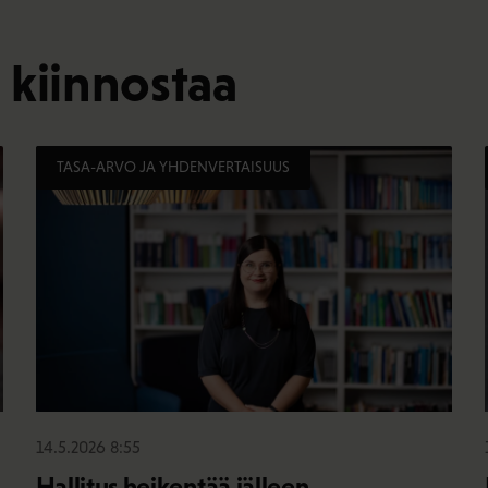
 kiinnostaa
TASA-ARVO JA YHDENVERTAISUUS
14.5.2026 8:55
Hallitus heikentää jälleen