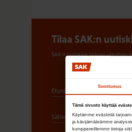
Tilaa SAK:n uutisk
SAK:n uutiskirje tarjoaa viikottain 
Suostumus
(
Etunimi
P
Tämä sivusto käyttää eväste
a
Käytämme evästeitä tarjoama
(
Sähköpostiosoite
k
ja kävijämäärämme analysoim
P
o
kumppaneillemme tietoja siitä