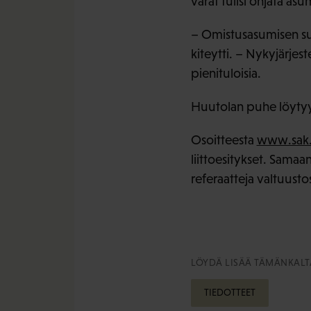
varat tulisi ohjata as
– Omistusasumisen suos
kiteytti. – Nykyjärjes
pienituloisia.
Huutolan puhe löytyy
Osoitteesta
www.sak.f
liittoesitykset. Sama
referaatteja valtuusto
LÖYDÄ LISÄÄ TÄMÄNKALTA
TIEDOTTEET