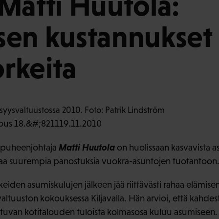
Matti Huutola:
en kustannukset 
orkeita
ous 18.&#;821119.11.2010
Matti Huutola
rapuheenjohtaja
on huolissaan kasvavista 
ipaa suurempia panostuksia vuokra-asuntojen tuotantoon
rkeiden asumiskulujen jälkeen jää riittävästi rahaa elämis
ltuuston kokouksessa Kiljavalla. Hän arvioi, että kahdest
tuvan kotitalouden tuloista kolmasosa kuluu asumiseen.