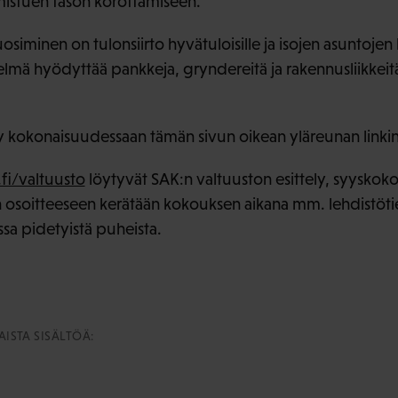
umistuen tason korottamiseen.
iminen on tulonsiirto hyvätuloisille ja isojen asuntojen k
telmä hyödyttää pankkeja, gryndereitä ja rakennusliikkeitä
 kokonaisuudessaan tämän sivun oikean yläreunan linkin
i/valtuusto
löytyvät SAK:n valtuuston esittely, syyskoko
an osoitteeseen kerätään kokouksen aikana mm. lehdistötie
ssa pidetyistä puheista.
ISTA SISÄLTÖÄ: