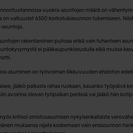
unnontuotannossa vuokra-asuntojen määrä on vähentymäss
a on valtuudet 6500 korkotukiasunnon tukemiseen. Niistä
-asuntoja.
asuntojen rakentaminen putoaa ehkä vain tuhanteen asunto
suntokysymystä ei pääkaupunkiseudulla eikä muissa kas
otti.
ra-asuminen on työvoiman liikkuvuuden ehdoton edell
aisee, jääkö palkasta rahaa ruokaan, kauanko työpäivä kes
iin avoinna olevan työpaikan perässä vai jääkö hän kotipi
yös kritisoi omistusasumisen nykyisenkaltaista veroväh
 hänen mukaansa rajata koskemaan vain ensiasunnon hank