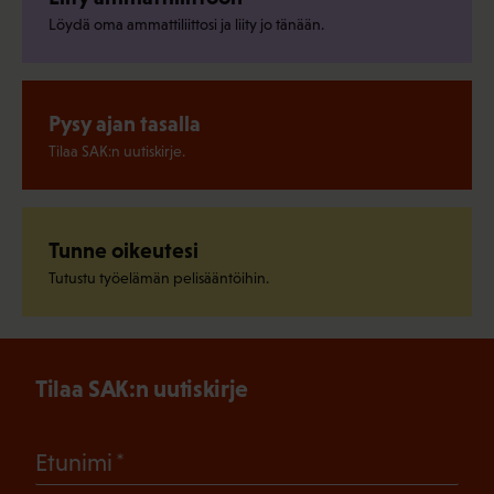
Löydä oma ammattiliittosi ja liity jo tänään.
Pysy ajan tasalla
Tilaa SAK:n uutiskirje.
Tunne oikeutesi
Tutustu työelämän pelisääntöihin.
Tilaa SAK:n uutiskirje
(Pakollinen)
Etunimi