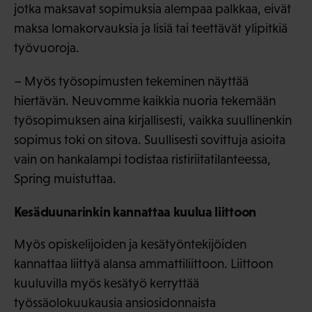
jotka maksavat sopimuksia alempaa palkkaa, eivät
maksa lomakorvauksia ja lisiä tai teettävät ylipitkiä
työvuoroja.
– Myös työsopimusten tekeminen näyttää
hiertävän. Neuvomme kaikkia nuoria tekemään
työsopimuksen aina kirjallisesti, vaikka suullinenkin
sopimus toki on sitova. Suullisesti sovittuja asioita
vain on hankalampi todistaa ristiriitatilanteessa,
Spring muistuttaa.
Kesäduunarinkin kannattaa kuulua liittoon
Myös opiskelijoiden ja kesätyöntekijöiden
kannattaa liittyä alansa ammattiliittoon. Liittoon
kuuluvilla myös kesätyö kerryttää
työssäolokuukausia ansiosidonnaista