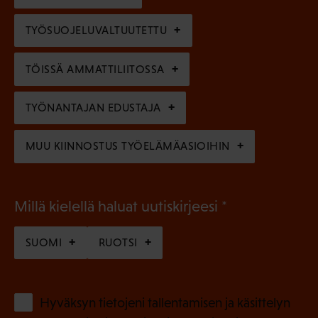
)
l
e
TYÖSUOJELUVALTUUTETTU
i
n
n
)
TÖISSÄ AMMATTILIITOSSA
e
n
TYÖNANTAJAN EDUSTAJA
)
MUU KIINNOSTUS TYÖELÄMÄASIOIHIN
(
Millä kielellä haluat uutiskirjeesi
P
SUOMI
RUOTSI
a
k
o
(
Hyväksyn tietojeni tallentamisen ja käsittelyn