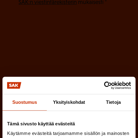
P
l
SAK:n viestintärekisterin
mukaisesti *
a
l
k
i
o
n
l
e
l
i
n
n
)
e
n
)
Suostumus
Yksityiskohdat
Tietoja
Tilaa
Tämä sivusto käyttää evästeitä
Käytämme evästeitä tarjoamamme sisällön ja mainosten