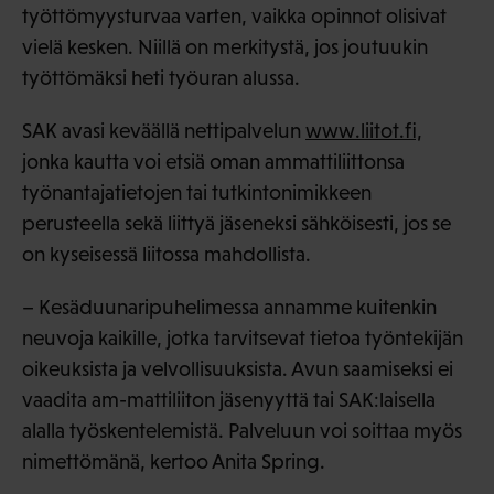
työttömyysturvaa varten, vaikka opinnot olisivat
vielä kesken. Niillä on merkitystä, jos joutuukin
työttömäksi heti työuran alussa.
SAK avasi keväällä nettipalvelun
www.liitot.fi,
jonka kautta voi etsiä oman ammattiliittonsa
työnantajatietojen tai tutkintonimikkeen
perusteella sekä liittyä jäseneksi sähköisesti, jos se
on kyseisessä liitossa mahdollista.
– Kesäduunaripuhelimessa annamme kuitenkin
neuvoja kaikille, jotka tarvitsevat tietoa työntekijän
oikeuksista ja velvollisuuksista. Avun saamiseksi ei
vaadita am-mattiliiton jäsenyyttä tai SAK:laisella
alalla työskentelemistä. Palveluun voi soittaa myös
nimettömänä, kertoo Anita Spring.