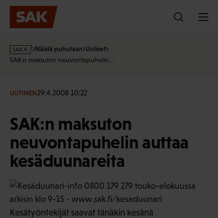
Hyppää
sisältöön
s
Näistä puhutaan
Uutiset
a
SAK:n maksuton neuvontapuhelin…
k
·
f
29.4.2008 10:22
UUTINEN
i
SAK:n maksuton
neuvontapuhelin auttaa
kesäduunareita
Kesätyöntekijät saavat tänäkin kesänä