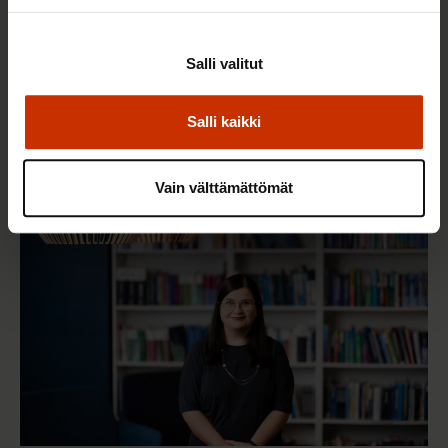
Salli valitut
3.6.2026 13:34
Mikä muuttui määräaikaisissa työsuhteissa? Lue
juristin vastaukset!
Salli kaikki
Vain välttämättömät
TASA-ARVO JA YHDENVERTAISUUS