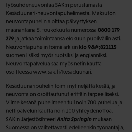
työsuhdeneuvontaa SAK:n perustamasta
Kesäduunari-neuvontapuhelimesta. Maksuton
neuvontapuhelin aloittaa päivystyksen
0800 179
maanantaina 5. toukokuuta numerossa
279
ja jatkaa toimintaansa elokuun puoliväliin asti.
klo 9&#;821115
Neuvontapuhelin toimii arkisin
suomen lisäksi myös ruotsiksi ja englanniksi.
Neuvontapalvelua saa myös netin kautta
osoitteessa
www.sak.fi/kesaduunari
.
Kesäduunaripuhelin toimii nyt neljättä kesää, ja
neuvonta on osoittautunut erittäin tarpeelliseksi.
Viime kesänä puhelimeen tuli noin 700 puhelua ja
nettipalvelun kautta noin 100 yhteydenottoa.
Anita Springin
SAK:n Järjestösihteeri
mukaan
Suomessa on valitettavasti edelleenkin työnantajia,