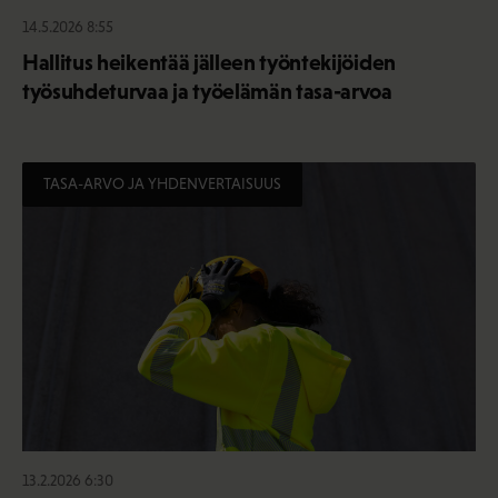
14.5.2026 8:55
Hallitus heikentää jälleen työntekijöiden
työsuhdeturvaa ja työelämän tasa-arvoa
TASA-ARVO JA YHDENVERTAISUUS
13.2.2026 6:30