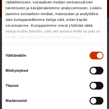
räätälöimiseen, sosiaalisen median ominaisuuksien
tukemiseen ja kävijämäärämme analysoimiseen. Lisäksi
jaamme sosiaalisen median, mainosalan ja analytiikka-
alan kumppaneillemme tietoja siitä, miten käytät
Jaa
sivustoamme. Kumppanimme voivat yhdistää näitä
tietoja muihin tietoihin, joita olet antanut heille tai joita on
kerätty, kun olet käyttänyt heidän palvelujaan.
Sinua saattaa myös kiinnostaa
Suostumuksen
Välttämätön
valinta
TASA-ARVO JA YHDENVERTAISUUS
Mieltymykset
Tilastot
Markkinointi