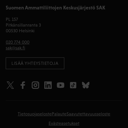
Suomen Ammattiliittojen Keskusjärjestö SAK
PL 157
Pitkänsillanranta 3
00530 Helsinki
020 774 000
sak@sak.fi
LISÄÄ YHTEYSTIETOJA
Tietosuojaseloste
Palaute
Saavutettavuusseloste
Evästeasetukset