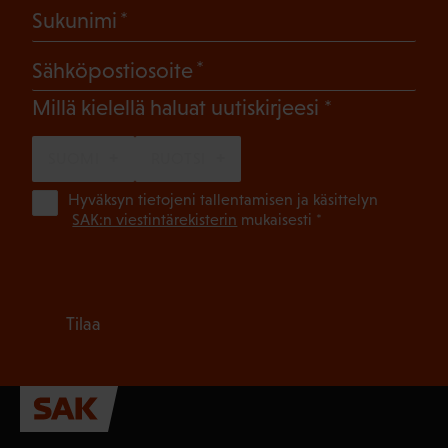
(Pakollinen)
Sukunimi
(Pakollinen)
Sähköpostiosoite
(Pakollinen)
Millä kielellä haluat uutiskirjeesi
SUOMI
RUOTSI
(Pa
Hyväksyn tietojeni tallentamisen ja käsittelyn
SAK:n viestintärekisterin
mukaisesti *
Tilaa