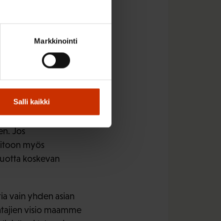
tus, vuosilomalain
teisöjen
isen, työssä jaksamisen
Markkinointi
n vahvistamista niin
ön kättä
keinoilla.
Salli kaikki
iittisiin
en. Jos
hoitoon myös
vuotta koskevan
tia vain yhden asian
nantajien visio maamme