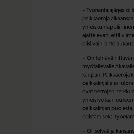
– Työnantajajärjestöil
palkkaeroja aikaansa
yhteiskuntapoliittin
ajattelevan, että vii
olisi vain lähtölaukaus
– On tehtävä riittävän 
myötäilevälle Akavall
kaupan. Palkkaeroja ka
palkkalinjalle ei tul
ovat herrojen herkkua j
yhteistyötään uuteen
palkkalinjan puolesta.
edistämiseksi työeläm
– Oli selvää ja kansan