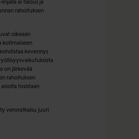
njalla ei talous ja
kunnan rahoituksen
tuvat oikeaan
a kotimaiseen
n kohdistaa kevennys
yöllisyysvaikutuksista
ta on järkevää
en rahoituksen
asioita tosistaan
y veroratkaisu juuri