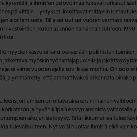
ta kysyntää ja ihmisten ostovoimaa tukevat ratkaisut saa
ähes päivittäin – yritykset ilmoittavat mittaviin lomautuksii
en aloittamisesta. Tällaiset uutiset vuoren varmasti saavat
en investointien, kuten asunnon hankinnan suhteen. l99
stissa.
tömyyden kasvu ei taitu pelkästään poliittisten toimien j
 jatkettava myöskin työnantajapuolella ja pidättäydyttävä
ajia ei viime vuoden ajalta sovi liikaa moittia. On odotet
ää ja ymmärretty, että ammattiväkeä ei kannata pihalle po
lleensijoittamisen on oltava aina ensimmäinen vaihtoehto
n korkotason ja hyvän kilpailukyvyn ansioista valtaosalla y
huonompien aikojen sietokyky. Tätä liikkumatilaa tulee käy
ida tulevaisuuteen. Nyt voisi huoltaa ihmisiä eikä vain kone