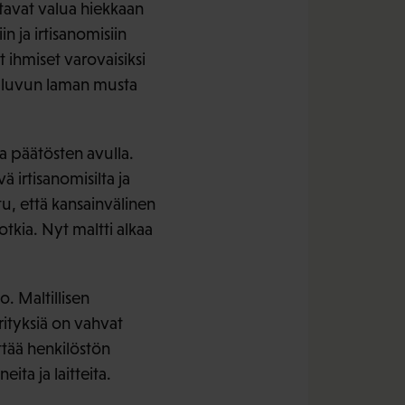
ttavat valua hiekkaan
n ja irtisanomisiin
 ihmiset varovaisiksi
0-luvun laman musta
a päätösten avulla.
 irtisanomisilta ja
tu, että kansainvälinen
tkia. Nyt maltti alkaa
. Maltillisen
rityksiä on vahvat
ttää henkilöstön
ita ja laitteita.