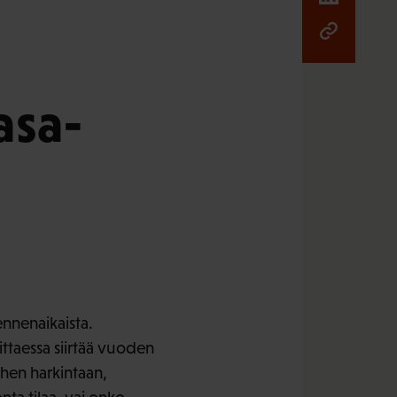
asa-
nnenaikaista.
ittaessa siirtää vuoden
ihen harkintaan,