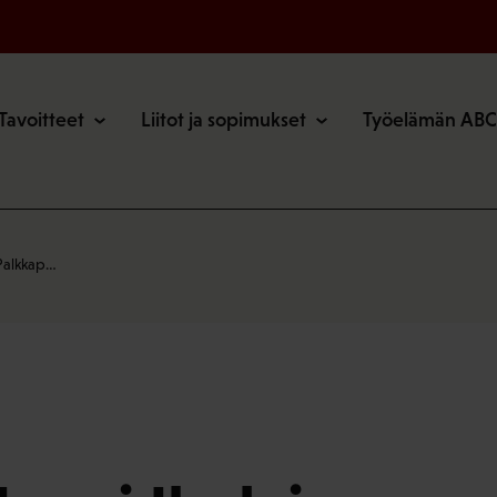
o
Tavoitteet
Liitot ja sopimukset
Työelämän ABC
 Palkkap…