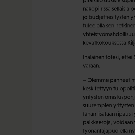
pitäisikö uusista sop
näköpiirissä sellaisia
jo budjettiesitysten 
tulee olla sen hetkine
yhteistyömahdollisuu
kevätkokouksessa Kilj
Ihalainen totesi, ette
varaan.
– Olemme panneet mer
keskitettyyn tulopolit
yritysten omistuspohj
suurempien yritysten 
tähän lisätään ripaus 
palkkaeroja, voidaan 
työnantajapuolella ny