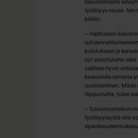
taloudellisesta selviyt
työllisyys nouse. Sen 
kriisiin.
– Hallituksen lisäver
suhdannetilanteeseen.
kulutukseen ja kansala
nyt ansiotuloihin eik
vallitsee hyvin erilai
keskustella samassa 
uudistaminen. Mikäli n
riippumatta, tulee lask
– Tuloveroasteikon mu
työllisyyssyistä olisi 
epäoikeudenmukaisuus 