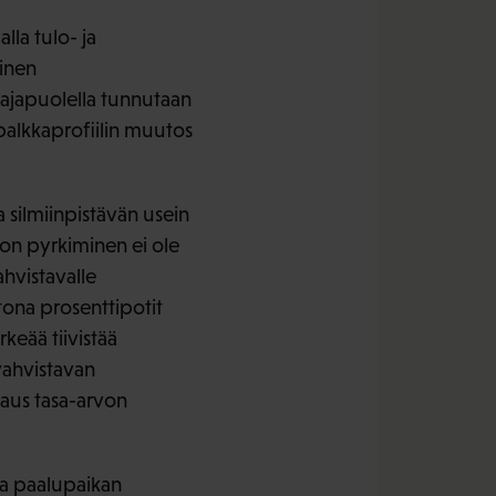
lla tulo- ja
inen
ajapuolella tunnutaan
palkkaprofiilin muutos
a silmiinpistävän usein
oon pyrkiminen ei ole
ahvistavalle
tona prosenttipotit
rkeää tiivistää
vahvistavan
jaus tasa-arvon
saa paalupaikan