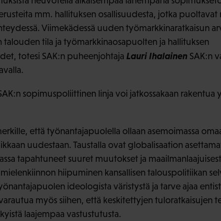
imuksista neuvotella aikaisempaa lähempänä sopimukseton
 perusteita mm. hallituksen osallisuudesta, jotka puoltavat
yhteydessä. Viimekädessä uuden työmarkkinaratkaisun ar
n talouden tila ja työmarkkinaosapuolten ja hallituksen
Lauri Ihalainen
det, totesi SAK:n puheenjohtaja
SAK:n v
avalla.
i SAK:n sopimuspoliittinen linja voi jatkossakaan rakentua
kille, että työnantajapuolella ollaan asemoimassa oma
iikkaan uudestaan. Taustalla ovat globalisaation asettamat 
assa tapahtuneet suuret muutokset ja maailmanlaajuisest
mielenkiinnon hiipuminen kansallisen talouspolitiikan se
työnantajapuolen ideologista väristystä ja tarve ajaa enti
varautua myös siihen, että keskitettyjen tuloratkaisujen
kyistä laajempaa vastustutusta.