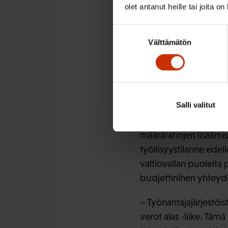
kolmikantaisesti valmi
olet antanut heille tai joita o
uudistaminen, työntek
kilpailuttamis- ja yri
Suostumuksen
Välttämätön
ja osaamiseen panosta
valinta
työelämässä kuin palkk
työmarkkinaosapuolill
Hallituksen esitys lisä
Salli valitut
– Paketti rakentuu os
määrärahojen lisäämise
työllisyystilanne ede
valtiovallan puolelta
budjettiriihen yhteyd
– Työnantajajärjestöis
verot alas -liike. Täm