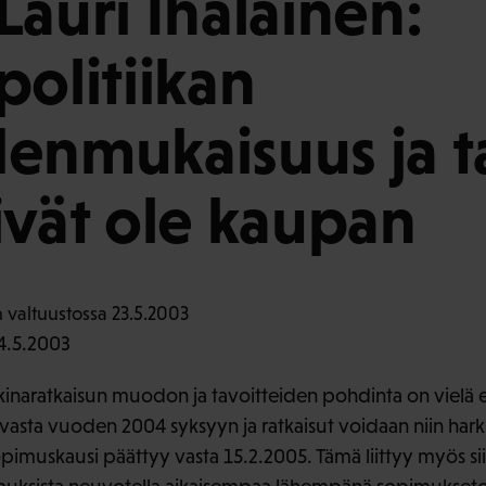
Lauri Ihalainen:
politiikan
enmukaisuus ja t
ivät ole kaupan
4.5.2003
naratkaisun muodon ja tavoitteiden pohdinta on vielä e
 vasta vuoden 2004 syksyyn ja ratkaisut voidaan niin hark
pimuskausi päättyy vasta 15.2.2005. Tämä liittyy myös si