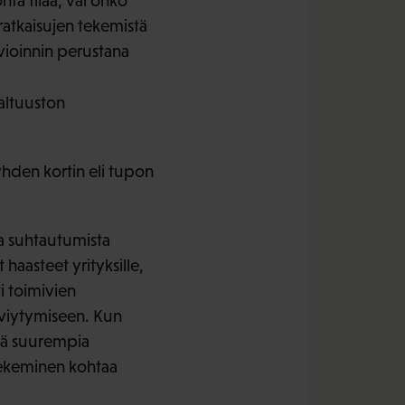
ta tilaa, vai onko
 ratkaisujen tekemistä
vioinnin perustana
altuuston
 yhden kortin eli tupon
a suhtautumista
haasteet yrityksille,
i toimivien
lviytymiseen. Kun
stä suurempia
 tekeminen kohtaa