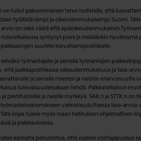
le on tullut pakonomainen tarve todistella, että kasvattama
adaan työllistävämpi ja oikeudenmukaisempi Suomi. Tälla
en arvio on sekä väärä että epäoikeudenmukainen Työnant
me tuloratkaisussa syntynyt pieni ja meidänkin hyväksymä 
 palkkaerojen suurelle kasvattamispolitiikalle.
selväksi työnantajalle ja samalla työnantajien palkkalinjoj
e, että palkkapolitiikassa oikeudenmukaisuus ja tasa-arv
svattavalle ja samalla miesten ja naisten eriarvoisuutta v
oratkaisua tulevaisuudessakaan tehdä. Palkkaratkaisun muo
a pienituloisille ja naisille myrkkyä. SAK:n ja STTK:n on tä
 työmarkkinakierrokseen valmistauduttaessa tasa-arvoa 
 Tätä linjaa tukee myös maan hallituksen ohjelmallinen lin
ässä ja palkkauksessa.
vallan kannalta perusteltua, että vaalien voittajapuolue 