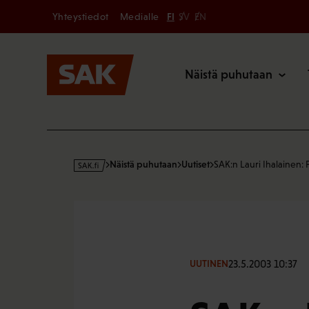
Secondary
Hyppää
Yhteystiedot
Medialle
FI
SV
EN
sisältöön
Päävalikk
Näistä puhutaan
s
Näistä puhutaan
Uutiset
SAK:n Lauri Ihalainen:
a
k
·
f
i
23.5.2003 10:37
UUTINEN