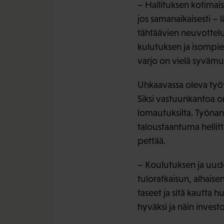
– Hallituksen kotimais
jos samanaikaisesti – l
tähtäävien neuvotteluj
kulutuksen ja isompi
varjo on vielä syvämui
Uhkaavassa oleva työt
Siksi vastuunkantoa on
lomautuksilta. Työnant
taloustaantuma hellitt
pettää.
– Koulutuksen ja uude
tuloratkaisun, alhaise
taseet ja sitä kautta 
hyväksi ja näin investo