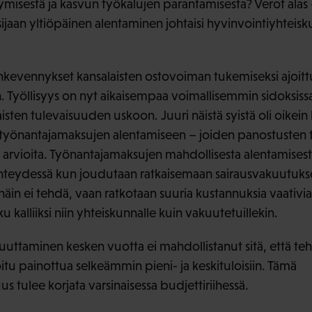
ymisestä ja kasvun työkalujen parantamisesta? Verot alas -li
sijaan yltiöpäinen alentaminen johtaisi hyvinvointiyhteis
onkevennykset kansalaisten ostovoiman tukemiseksi ajoit
 Työllisyys on nyt aikaisempaa voimallisemmin sidoksiss
isten tulevaisuuden uskoon. Juuri näistä syistä oli oikei
ä työnantajamaksujen alentamiseen – joiden panostusten t
sia arvioita. Työnantajamaksujen mahdollisesta alentamises
yhteydessä kun joudutaan ratkaisemaan sairausvakuutuks
äin ei tehdä, vaan ratkotaan suuria kustannuksia vaativia 
u kalliiksi niin yhteiskunnalle kuin vakuutetuillekin.
uttaminen kesken vuotta ei mahdollistanut sitä, että teht
voitu painottua selkeämmin pieni- ja keskituloisiin. Tämä
tulee korjata varsinaisessa budjettiriihessä.