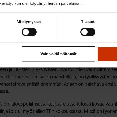
steltavia hankkeita ovat yhteistoimintalain kokonaisuudis
n kerätty, kun olet käyttänyt heidän palvelujaan.
ijöiden turvallisuuden parantaminen yritysten ja julkisyh
tysjärjestelyissä sekä työ- ja perhe-elämän yhteensovittam
Mieltymykset
Tilastot
misen alueella. Hallitusohjelmassa korostetaan tasa-arvo
auksessakin. Uusi hallitus siis tarjoaa kolmikantayhteisty
e ja tähän yhteistyöhön meidän on järkevää tarttua.
talousarvioksi tukee Ihalaisen mielestä työllisyyttä oikeilla 
Vain välttämättömät
tovoimaa tukevien lisäverokevennysten lisäksi työvoimapol
en ja julkisten ja yksityisten investointien vauhdittamise
lleen heikkenee – mikä on mahdollista, on työllisyyden 
 panostettava entisiä enemmän. Asiaan on palattava ensi 
essä.
tä on talouspoliittisessa keskustelussa tulossa kovaa vauh
ä linja toistui myös eilen TT:n kokouksessa. Missä on työ