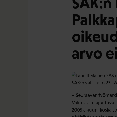
SAK:n 
Palkka
oikeud
arvo e
SAK:n valtuusto 23.-2
– Seuraavan työmarkki
Valmistelut ajoittuvat
2005 alkuun, koska so