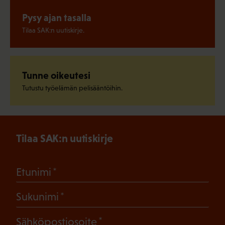
Pysy ajan tasalla
Tilaa SAK:n uutiskirje.
Tunne oikeutesi
Tutustu työelämän pelisääntöihin.
Tilaa SAK:n uutiskirje
(Pakollinen)
Etunimi
(Pakollinen)
Sukunimi
(Pakollinen)
Sähköpostiosoite