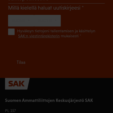
(Pakollinen)
Millä kielellä haluat uutiskirjeesi
SUOMI
RUOTSI
(Pa
Hyväksyn tietojeni tallentamisen ja käsittelyn
SAK:n viestintärekisterin
mukaisesti *
Tilaa
Suomen Ammattiliittojen Keskusjärjestö SAK
PL 157