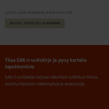
LÖYDÄ LISÄÄ TÄMÄNKALTAISTA SISÄLTÖÄ:
TALOUS - VUOSI 2017 JA AIEMMIN
Tilaa SAK:n uutiskirje ja pysy kartalla
tapahtumista
SAK:n uutiskirje tarjoaa viikottain tutkittua tietoa,
asiantuntijoiden näkemyksiä ja analyysejä.