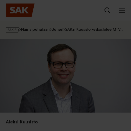
Hyppää
sisältöön
s
Näistä puhutaan
Uutiset
SAK:n Kuusisto keskustelee MTV…
a
k
·
f
i
Aleksi Kuusisto