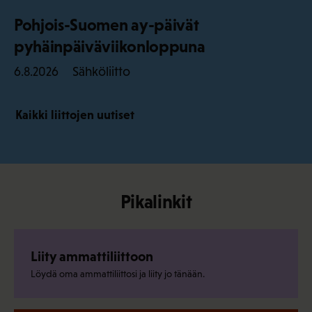
Pohjois-Suomen ay-päivät
pyhäinpäiväviikonloppuna
Sähköliitto
6.8.2026
Kaikki liittojen uutiset
Pikalinkit
Liity ammattiliittoon
Löydä oma ammattiliittosi ja liity jo tänään.