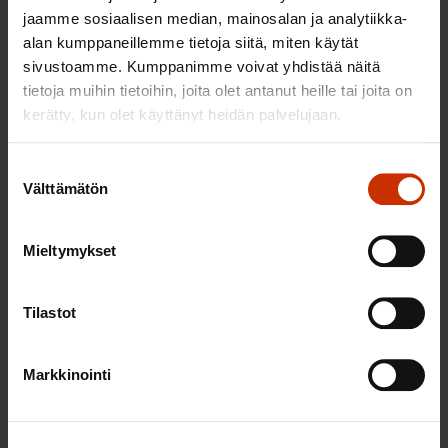
Mikä muuttui määräaikaisissa työsuhteissa? Lue
jaamme sosiaalisen median, mainosalan ja analytiikka-
juristin vastaukset!
alan kumppaneillemme tietoja siitä, miten käytät
sivustoamme. Kumppanimme voivat yhdistää näitä
tietoja muihin tietoihin, joita olet antanut heille tai joita on
kerätty, kun olet käyttänyt heidän palvelujaan.
TASA-ARVO JA YHDENVERTAISUUS
Suostumuksen
Välttämätön
valinta
Mieltymykset
Tilastot
Markkinointi
14.5.2026 8:55
Hallitus heikentää jälleen työntekijöiden