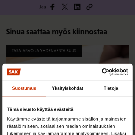
Jaa
Sinua saattaa myös kiinnostaa
TASA-ARVO JA YHDENVERTAISUUS
Suostumus
Yksityiskohdat
Tietoja
Tämä sivusto käyttää evästeitä
Käytämme evästeitä tarjoamamme sisällön ja mainosten
räätälöimiseen, sosiaalisen median ominaisuuksien
3.6.2026 13:34
tukemiseen ja kävijämäärämme analysoimiseen. Lisäksi