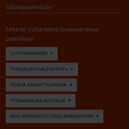
l
(
Sähköpostiosoite
k
l
P
o
i
a
l
Mikä tai mitkä näistä kuvaavat sinua
n
k
l
parhaiten?
e
o
i
n
l
LUOTTAMUSMIES
n
)
l
e
TYÖSUOJELUVALTUUTETTU
i
n
n
)
TÖISSÄ AMMATTILIITOSSA
e
n
TYÖNANTAJAN EDUSTAJA
)
MUU KIINNOSTUS TYÖELÄMÄASIOIHIN