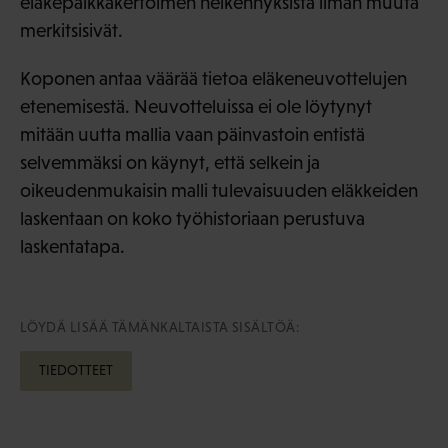
eläkepalkkakertoimen heikennyksistä ilman muuta
merkitsisivät.
Koponen antaa väärää tietoa eläkeneuvottelujen
etenemisestä. Neuvotteluissa ei ole löytynyt
mitään uutta mallia vaan päinvastoin entistä
selvemmäksi on käynyt, että selkein ja
oikeudenmukaisin malli tulevaisuuden eläkkeiden
laskentaan on koko työhistoriaan perustuva
laskentatapa.
LÖYDÄ LISÄÄ TÄMÄNKALTAISTA SISÄLTÖÄ:
TIEDOTTEET