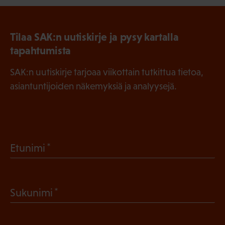
Tilaa SAK:n uutiskirje ja pysy kartalla
tapahtumista
SAK:n uutiskirje tarjoaa viikottain tutkittua tietoa,
asiantuntijoiden näkemyksiä ja analyysejä.
(
Etunimi
P
a
(
Sukunimi
k
P
o
a