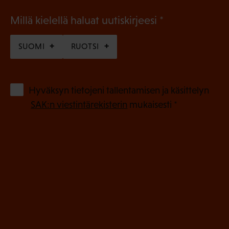
(
Millä kielellä haluat uutiskirjeesi
P
SUOMI
RUOTSI
a
k
o
(
Hyväksyn tietojeni tallentamisen ja käsittelyn
P
l
SAK:n viestintärekisterin
mukaisesti *
a
l
k
i
o
n
l
e
l
i
n
n
)
e
n