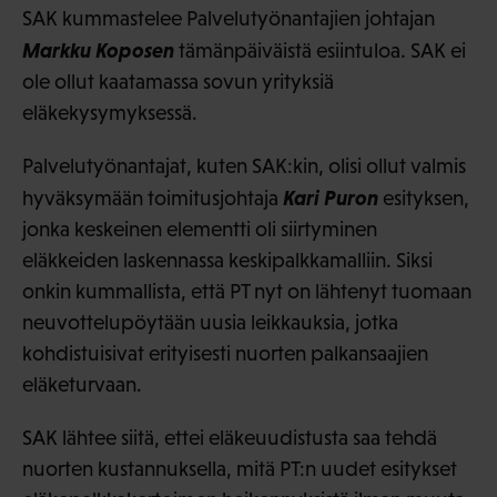
SAK kummastelee Palvelutyönantajien johtajan
Markku Koposen
tämänpäiväistä esiintuloa. SAK ei
ole ollut kaatamassa sovun yrityksiä
eläkekysymyksessä.
Palvelutyönantajat, kuten SAK:kin, olisi ollut valmis
Kari Puron
hyväksymään toimitusjohtaja
esityksen,
jonka keskeinen elementti oli siirtyminen
eläkkeiden laskennassa keskipalkkamalliin. Siksi
onkin kummallista, että PT nyt on lähtenyt tuomaan
neuvottelupöytään uusia leikkauksia, jotka
kohdistuisivat erityisesti nuorten palkansaajien
eläketurvaan.
SAK lähtee siitä, ettei eläkeuudistusta saa tehdä
nuorten kustannuksella, mitä PT:n uudet esitykset