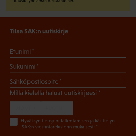
Tutustu työelämän pelisääntöihin.
Tilaa SAK:n uutiskirje
(Pakollinen)
Etunimi
(Pakollinen)
Sukunimi
(Pakollinen)
Sähköpostiosoite
(Pakollinen)
Millä kielellä haluat uutiskirjeesi
SUOMI
RUOTSI
(Pa
Hyväksyn tietojeni tallentamisen ja käsittelyn
SAK:n viestintärekisterin
mukaisesti *