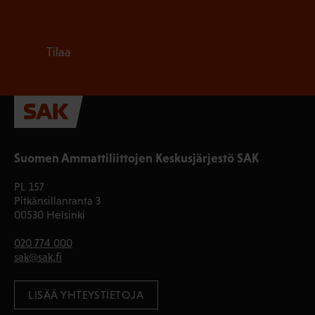
Tilaa
Suomen Ammattiliittojen Keskusjärjestö SAK
PL 157
Pitkänsillanranta 3
00530 Helsinki
020 774 000
sak@sak.fi
LISÄÄ YHTEYSTIETOJA