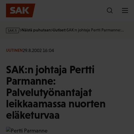
Hyppää
sisältöön
s
Näistä puhutaan
Uutiset
SAK:n johtaja Pertti Parmanne:…
a
k
·
29.8.2002 16:04
UUTINEN
f
i
SAK:n johtaja Pertti
Parmanne:
Palvelutyönantajat
leikkaamassa nuorten
eläketurvaa