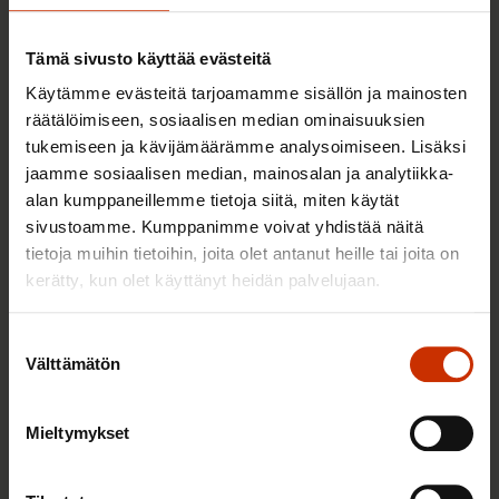
Tämä sivusto käyttää evästeitä
Käytämme evästeitä tarjoamamme sisällön ja mainosten
räätälöimiseen, sosiaalisen median ominaisuuksien
tukemiseen ja kävijämäärämme analysoimiseen. Lisäksi
jaamme sosiaalisen median, mainosalan ja analytiikka-
alan kumppaneillemme tietoja siitä, miten käytät
sivustoamme. Kumppanimme voivat yhdistää näitä
tietoja muihin tietoihin, joita olet antanut heille tai joita on
kerätty, kun olet käyttänyt heidän palvelujaan.
3.6.2026 13:34
Mikä muuttui määräaikaisissa työsuhteissa? Lue
Suostumuksen
juristin vastaukset!
Välttämätön
valinta
Mieltymykset
TASA-ARVO JA YHDENVERTAISUUS